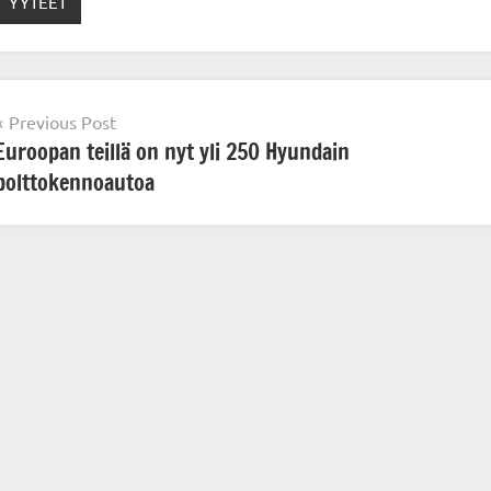
YYTEET
Post
Previous Post
Euroopan teillä on nyt yli 250 Hyundain
navigation
polttokennoautoa