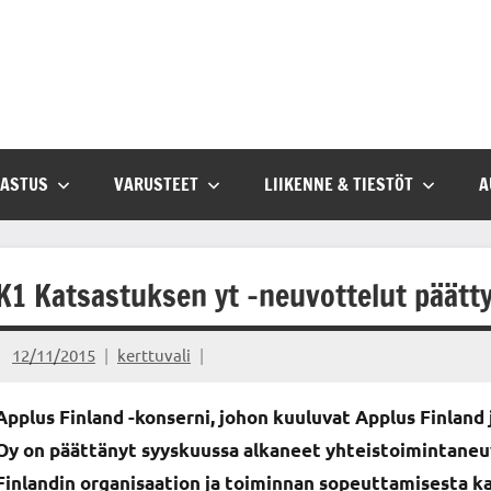
SASTUS
VARUSTEET
LIIKENNE & TIESTÖT
A
K1 Katsastuksen yt -neuvottelut päätty
12/11/2015
kerttuvali
Applus Finland -konserni, johon kuuluvat Applus Finland 
Oy on päättänyt syyskuussa alkaneet yhteistoimintaneuv
Finlandin organisaation ja toiminnan sopeuttamisesta 