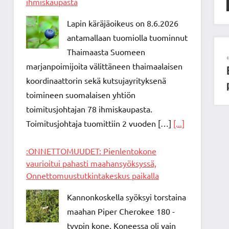
ihmiskaupasta
Lapin käräjäoikeus on 8.6.2026
antamallaan tuomiolla tuominnut
Thaimaasta Suomeen
marjanpoimijoita välittäneen thaimaalaisen
koordinaattorin sekä kutsujayrityksenä
toimineen suomalaisen yhtiön
toimitusjohtajan 78 ihmiskaupasta.
Toimitusjohtaja tuomittiin 2 vuoden […]
[...]
:ONNETTOMUUDET: Pienlentokone
vaurioitui pahasti maahansyöksyssä,
Onnettomuustutkintakeskus paikalla
Kannonkoskella syöksyi torstaina
maahan Piper Cherokee 180 -
tyypin kone. Koneessa oli vain