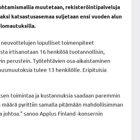
ohtamismallia muutetaan, rekisteröintipalveluja
kaksi katsastusasemaa suljetaan ensi vuoden alun
lomautuksilla.
t- neuvottelujen lopulliset toimenpiteet
ta irtisanotaan 16 henkilöä tuotannollisin,
yvin perustein. Työtehtävien osa-aikaistaminen
usmuutoksia tulee 13 henkilölle. Eripituisia
tyksen toimintaa ja kustannuksia saadaan paremmin
n määrä pyrittiin samalla pitämään mahdollisimman
a johtoa.” sanoo Applus Finland -konsernin