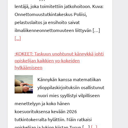
lentäjä, joka toimitettiin jatkohoitoon. Kuva:
Onnettomuustutkintakeskus Poliisi,
pelastuslaitos ja ensihoito saivat
ilmaliikenneonnettomuuteen liittyvän […]
[...]
:KOKEET: Taskuun unohtunut kännykkä johti
opiskelijan kaikkien yo-kokeiden
hylkäämiseen
Kännykän kanssa matematiikan
ylioppilaskirjoituksiin osallistunut
nuori mies syyllistyi vilpilliseen
menettelyyn ja koko hänen
koesuorituksensa kevään 2026
tutkintokerralta hylättiin. Näin ratkaisi
opiskelijan ja lukion kiistan Turun […]
[...]