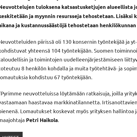
Neuvottelujen tuloksena katsastusketjujen alueellista j
keskitetään ja myynnin resursseja tehostetaan. Lisäksi 
aikana ja kustannussäästöjä tehostetaan henkilökunnan 
Neuvotteluiden piirissä oli 130 konsernin työntekijää ja y
kohdistuvat yhteensä 104 työntekijään. Suomen toiminnois
taloudellisin ja toimintojen uudelleenjärjestämiseen liitt
toteutuu 8 henkilön kohdalla ja muita työtehtävä- ja sopim
lomautuksia kohdistuu 67 työntekijään.
”Pyrimme neuvotteluissa löytämään ratkaisuja, joilla yri
vastaamaan haastavaa markkinatilannetta. Irtisanottavie
pienenä. Lomautukset koskevat myös yrityksen hallintoa j
maajohtaja
.
Petri Haikola