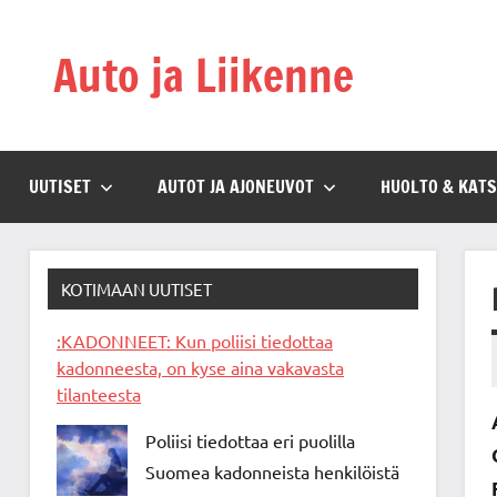
Skip
to
Auto ja Liikenne
content
UUTISET
AUTOT JA AJONEUVOT
HUOLTO & KAT
KOTIMAAN UUTISET
:KADONNEET: Kun poliisi tiedottaa
kadonneesta, on kyse aina vakavasta
tilanteesta
Poliisi tiedottaa eri puolilla
Suomea kadonneista henkilöistä