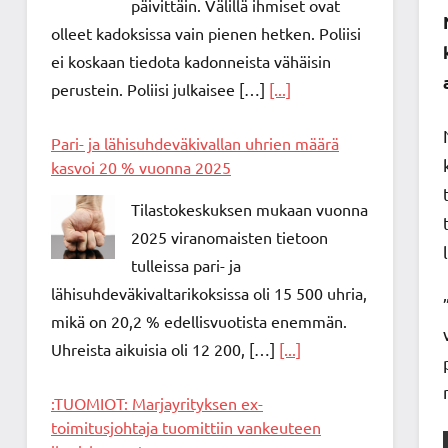
päivittäin. Välillä ihmiset ovat
olleet kadoksissa vain pienen hetken. Poliisi
ei koskaan tiedota kadonneista vähäisin
perustein. Poliisi julkaisee […]
[...]
Pari- ja lähisuhdeväkivallan uhrien määrä
kasvoi 20 % vuonna 2025
Tilastokeskuksen mukaan vuonna
2025 viranomaisten tietoon
tulleissa pari- ja
lähisuhdeväkivaltarikoksissa oli 15 500 uhria,
mikä on 20,2 % edellisvuotista enemmän.
Uhreista aikuisia oli 12 200, […]
[...]
:TUOMIOT: Marjayrityksen ex-
toimitusjohtaja tuomittiin vankeuteen