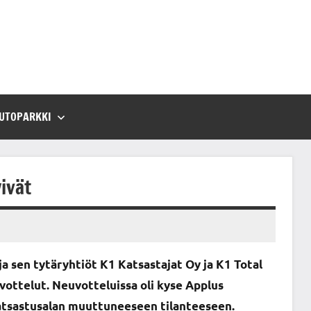
UTOPARKKI
ivät
ja sen tytäryhtiöt K1 Katsastajat Oy ja K1 Total
ottelut. Neuvotteluissa oli kyse Applus
katsastusalan muuttuneeseen tilanteeseen.