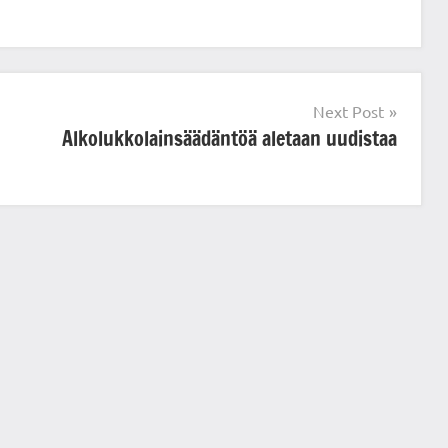
Next Post
Alkolukkolainsäädäntöä aletaan uudistaa