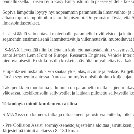
painalluksella. Toisen rivin Easy-Entry-istuimilta pääsee yhdellä koske
Sopiva lämpötila löytyy nyt nopeammin parannetulla ilmanvaihto- ja 
alhaisempiin lämpötiloihin ja on hiljaisempi. On ymmärrettävää, että
ilmastointiasetukset.
Lisäksi ääntä vaimentavat materiaalit, parannellut ovitiivisteet ja 
segmentin ensimmäisenä lämmitettävät ja viilennettävät, muotoiltavat 
“S-MAX lieventää niin kuljettajan kuin etumatkustajankin väsymystä, sä
sanoi Jeroen Lem (Ford of Europe, Research Engineer, Vehicle Interior T
hienovaraisesti. Keskikonsolin kosketusnäytöltä on valitettavissa kaks
Etupenkkien niskatukia voi säätää ylös, alas, sivuille ja taakse. Kuljet
tämän segmentin autossa. Autossa on myös muistitoiminto kuljettajan 
Takapenkkien muotoilua ja lujuutta on paranneltu matkustajien mukavu
yläosassa, keskikonsolin säilytystilat ja lattiaan piilotettu säilytystil
Teknologia toimii kuudentena aistina
S-MAXissa on kamera, tutka ja ultraääneen perustuvia laitteita, jotka o
• Pre-Collision Assist -törmäyksenestojärjestelmä aloittaa jarrutuksen
Järjestelmä toimii ajettaessa 8–180 km/h.