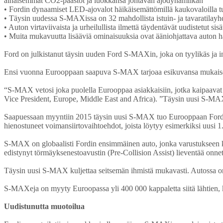
alhaisemmat CO2-päästöt ja luokkansa johtavan ajodynamiikan
• Fordin dynaamiset LED-ajovalot häikäisemättömillä kaukovaloilla tu
• Täysin uudessa S-MAXissa on 32 mahdollista istuin- ja tavaratilay
• Auton virtaviivaista ja urheilullista ilmettä täydentävät uudistetut si
• Muita mukavuutta lisääviä ominaisuuksia ovat ääniohjattava auton h
Ford on julkistanut täysin uuden Ford S-MAXin, joka on tyylikäs ja inn
Ensi vuonna Eurooppaan saapuva S-MAX tarjoaa esikuvansa mukaisesti t
“S-MAX vetosi joka puolella Eurooppaa asiakkaisiin, jotka kaipaavat t
Vice President, Europe, Middle East and Africa). ”Täysin uusi S-MAX 
Saapuessaan myyntiin 2015 täysin uusi S-MAX tuo Eurooppaan Fordin 
hienostuneet voimansiirtovaihtoehdot, joista löytyy esimerkiksi uusi 
S-MAX on globaalisti Fordin ensimmäinen auto, jonka varustukseen kuu
edistynyt törmäyksenestoavustin (Pre-Collision Assist) lieventää onn
Täysin uusi S-MAX kuljettaa seitsemän ihmistä mukavasti. Autossa on 3
S-MAXeja on myyty Euroopassa yli 400 000 kappaletta siitä lähtien, k
Uudistunutta muotoilua