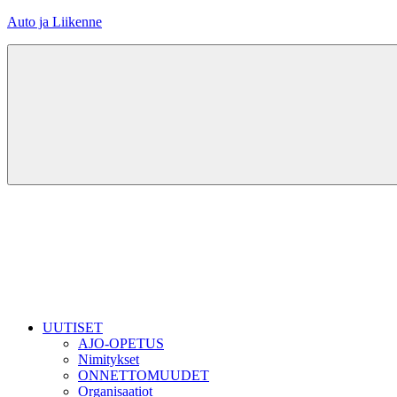
Skip
Auto ja Liikenne
to
content
UUTISET
AJO-OPETUS
Nimitykset
ONNETTOMUUDET
Organisaatiot