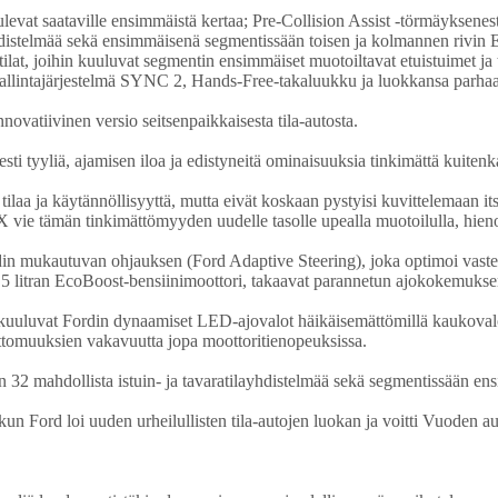
levat saataville ensimmäistä kertaa; Pre-Collision Assist -törmäyksen
hdistelmää sekä ensimmäisenä segmentissään toisen ja kolmannen rivin E
sätilat, joihin kuuluvat segmentin ensimmäiset muotoiltavat etuistuimet ja 
allintajärjestelmä SYNC 2, Hands-Free-takaluukku ja luokkansa parhaat 
ovatiivinen versio seitsenpaikkaisesta tila-autosta.
yyliä, ajamisen iloa ja edistyneitä ominaisuuksia tinkimättä kuitenkaa
ilaa ja käytännöllisyyttä, mutta eivät koskaan pystyisi kuvittelemaan i
vie tämän tinkimättömyyden uudelle tasolle upealla muotoilulla, hieno
mukautuvan ohjauksen (Ford Adaptive Steering), joka optimoi vasteaja
1.5 litran EcoBoost-bensiinimoottori, takaavat parannetun ajokokemukse
luvat Fordin dynaamiset LED-ajovalot häikäisemättömillä kaukovaloilla,
ettomuuksien vakavuutta jopa moottoritienopeuksissa.
2 mahdollista istuin- ja tavaratilayhdistelmää sekä segmentissään ensi
un Ford loi uuden urheilullisten tila-autojen luokan ja voitti Vuoden 