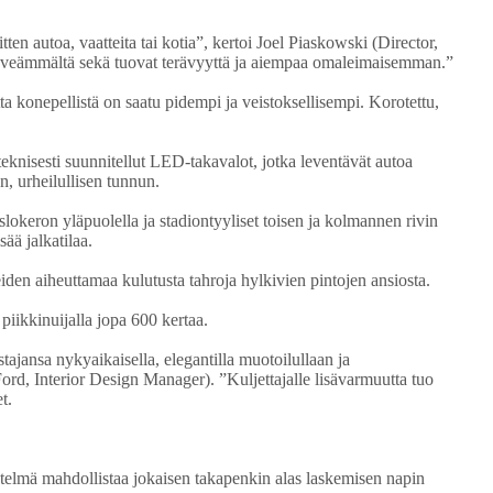
tten autoa, vaatteita tai kotia”, kertoi Joel Piaskowski (Director,
leveämmältä sekä tuovat terävyyttä ja aiempaa omaleimaisemman.”
tta konepellistä on saatu pidempi ja veistoksellisempi. Korotettu,
knisesti suunnitellut LED-takavalot, jotka leventävät autoa
n, urheilullisen tunnun.
slokeron yläpuolella ja stadiontyyliset toisen ja kolmannen rivin
ää jalkatilaa.
iden aiheuttamaa kulutusta tahroja hylkivien pintojen ansiosta.
 piikkinuijalla jopa 600 kertaa.
ajansa nykyaikaisella, elegantilla muotoilullaan ja
ord, Interior Design Manager). ”Kuljettajalle lisävarmuutta tuo
t.
stelmä mahdollistaa jokaisen takapenkin alas laskemisen napin