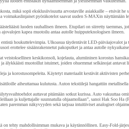
yyliä luoden entistäkin dynaamisemman ja ylellisemmän vaikutelman.
osta, mikä sopii eksklusiivisuutta arvostaville asiakkaille – etsivät he si
 ja voimakaslinjaiset pyöräkotelot saavat uuden S-MAXin näyttämään 
ästeliäästi luoden rauhallisen ilmeen. Etupilari on siirretty taemmas, jo
a ajovalojen kapea muotoilu antaa autolle huipputeknologisen ilmeen.
 entistä houkuttelevimpia. Ulkoasua täydentävät LED-päiväajovalot ja te
sori erottelee sisäänrakennetut pakoputket ja antaa autolle nykyaikaise
at veistoksellinen keskikonsoli, kojelauta, alumiininen korostus hansika
ja älykkäästi muotoillut istuimet, joiden ohuemmat selkänojat antavat lis
a ja korostusompeleita. Käytetyt materiaalit kestävät aktiivisten perhe
isätiloille aiheuttamaa kulutusta. Auton tekstiilejä hangattiin metallisella
lytysvaihtoehdot auttavat pitämään sotkut kurissa. Auto vakuuttaa omist
eillaan ja kuljettajalle suunnatulla ohjaamollaan”, sanoi Hak Soo Ha (F
taaten paremman näkyvyyden sekä tarjoaa intuitiiviset analogiset ohjaime
iitä on tehty mahdollisimman mukava ja käytännöllinen. Easy-Fold-järje