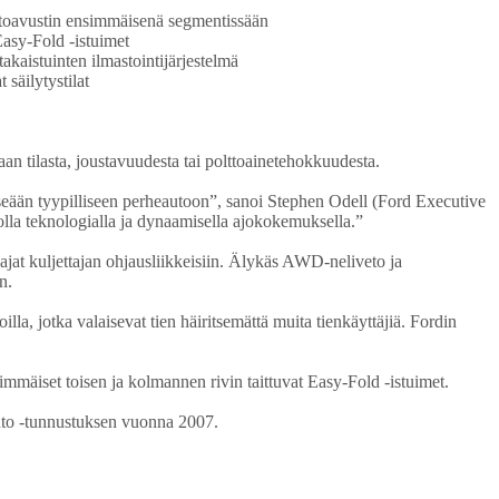
estoavustin ensimmäisenä segmentissään
asy-Fold -istuimet
takaistuinten ilmastointijärjestelmä
säilytystilat
n tilasta, joustavuudesta tai polttoainetehokkuudesta.
tseään tyypilliseen perheautoon”, sanoi Stephen Odell (Ford Executive
lla teknologialla ja dynaamisella ajokokemuksella.”
t kuljettajan ohjausliikkeisiin. Älykäs AWD-neliveto ja
n.
 jotka valaisevat tien häiritsemättä muita tienkäyttäjiä. Fordin
mmäiset toisen ja kolmannen rivin taittuvat Easy-Fold -istuimet.
auto -tunnustuksen vuonna 2007.