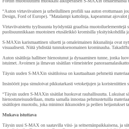
Fordin muotoilutiimi muokkasi alkuperäisen S-MAXin omaleimaista t
“Auton virtaviivainen ja urheilullinen profiili saa auton erottumaan jouk
Design, Ford of Europe). ”Matalampi kattolinja, kapeammat ajovalot
Virtaviivaistettu tyylisuunta hyödyntää graafisia muotoiluelementtejä sä
puolisuunnikkaan muotoinen etusäleikkö kromisilla yksityiskohdilla j
S-MAXin karismaattinen siluetti ja omaleimainen ikkunalinja ovat nyt
visuaalisesti. Niitä yhdistää tunnuksenomainen krominauha. Takadiffuu
Auton sisätiloja hallitsee hienostunut ja dynaaminen tunne, jonka luov
istuimet. Avoimen ja ilmavan sisätilan viimeistelee panoraamalasikatto 
Täysin uuden S-MAXin sisätiloissa on kauttaaltaan pehmeitä materiaalej
Insinöörit jopa simuloivat pikkutarkasti vetoketjujen ja koristeniittien s
“Täysin uuden S-MAXin sisätilat huokuvat rauhallisuutta. Lukuisat säi
hienostuneisuudellaan, mutta samalla innostaa pehmustetuilla materiaal
sisätilojen muotoilu, joka minimoi ikkunoiden ja peilien heijastukset 
Mukava istuttava
Täysin uusi S-MAX on saatavilla viisi- ja seitsemänpaikkaisena, ja s