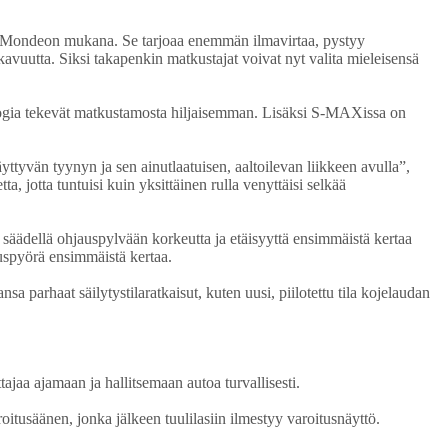
rd Mondeon mukana. Se tarjoaa enemmän ilmavirtaa, pystyy
vuutta. Siksi takapenkin matkustajat voivat nyt valita mieleisensä
nologia tekevät matkustamosta hiljaisemman. Lisäksi S-MAXissa on
ttyvän tyynyn ja sen ainutlaatuisen, aaltoilevan liikkeen avulla”,
, jotta tuntuisi kuin yksittäinen rulla venyttäisi selkää
voi säädellä ohjauspylvään korkeutta ja etäisyyttä ensimmäistä kertaa
uspyörä ensimmäistä kertaa.
arhaat säilytystilaratkaisut, kuten uusi, piilotettu tila kojelaudan
tajaa ajamaan ja hallitsemaan autoa turvallisesti.
itusäänen, jonka jälkeen tuulilasiin ilmestyy varoitusnäyttö.