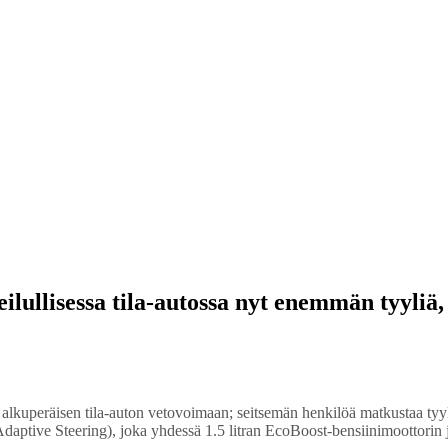
lullisessa tila-autossa nyt enemmän tyyliä, 
alkuperäisen tila-auton vetovoimaan; seitsemän henkilöä matkustaa tyyli
tive Steering), joka yhdessä 1.5 litran EcoBoost-bensiinimoottorin ja