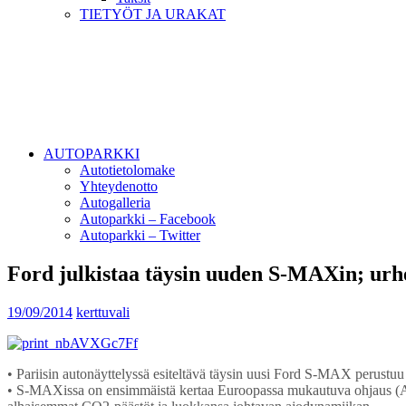
TIETYÖT JA URAKAT
AUTOPARKKI
Autotietolomake
Yhteydenotto
Autogalleria
Autoparkki – Facebook
Autoparkki – Twitter
Ford julkistaa täysin uuden S-MAXin; urhei
19/09/2014
kerttuvali
• Pariisin autonäyttelyssä esiteltävä täysin uusi Ford S-MAX perustuu 
• S-MAXissa on ensimmäistä kertaa Euroopassa mukautuva ohjaus (Adap