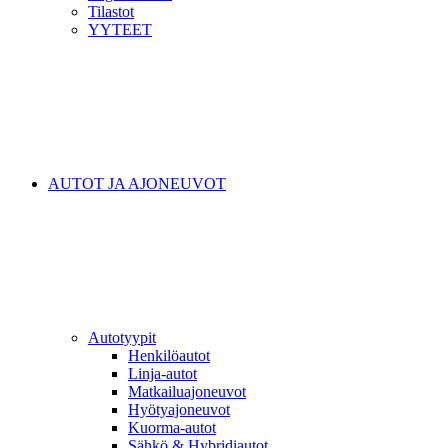
Tilastot
YYTEET
AUTOT JA AJONEUVOT
Autotyypit
Henkilöautot
Linja-autot
Matkailuajoneuvot
Hyötyajoneuvot
Kuorma-autot
Sähkö & Hybridiautot