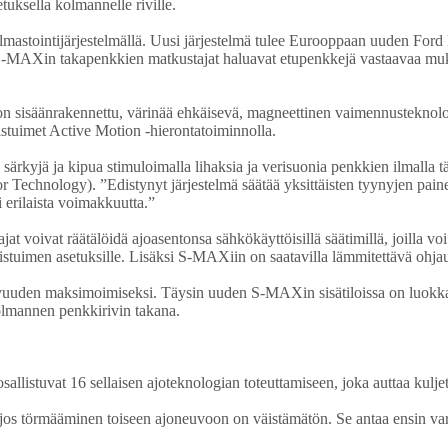
tuksella kolmannelle riville.
ilmastointijärjestelmällä. Uusi järjestelmä tulee Eurooppaan uuden Fo
 S-MAXin takapenkkien matkustajat haluavat etupenkkejä vastaavaa muka
kattoon sisäänrakennettu, värinää ehkäisevä, magneettinen vaimennustek
istuimet Active Motion -hierontatoiminnolla.
rkyjä ja kipua stimuloimalla lihaksia ja verisuonia penkkien ilmalla täy
echnology). ”Edistynyt järjestelmä säätää yksittäisten tyynyjen painetta
i erilaista voimakkuutta.”
tajat voivat räätälöidä ajoasentonsa sähkökäyttöisillä säätimillä, joilla 
istuimen asetuksille. Lisäksi S-MAXiin on saatavilla lämmitettävä ohja
uden maksimoimiseksi. Täysin uuden S-MAXin sisätiloissa on luokkansa p
a kolmannen penkkirivin takana.
sallistuvat 16 sellaisen ajoteknologian toteuttamiseen, joka auttaa kuljet
, jos törmääminen toiseen ajoneuvoon on väistämätön. Se antaa ensin varo