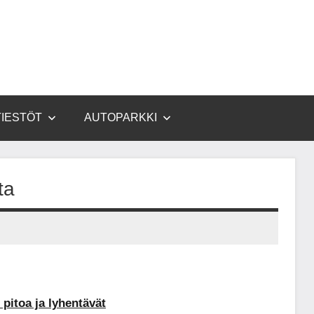
TIESTÖT
AUTOPARKKI
ta
 pitoa ja lyhentävät