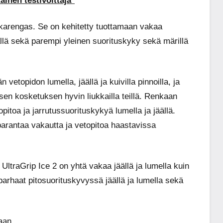
inen testivoittaja*
itkarengas. Se on kehitetty tuottamaan vakaa
ällä sekä parempi yleinen suorituskyky sekä märillä
vetopidon lumella, jäällä ja kuivilla pinnoilla, ja
isen kosketuksen hyvin liukkailla teillä. Renkaan
pitoa ja jarrutussuorituskykyä lumella ja jäällä.
parantaa vakautta ja vetopitoa haastavissa
 UltraGrip Ice 2 on yhtä vakaa jäällä ja lumella kuin
i parhaat pitosuorituskyvyssä jäällä ja lumella sekä
aan.