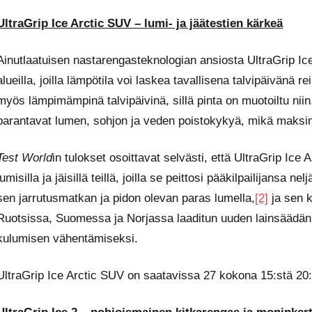
UltraGrip Ice Arctic SUV – lumi- ja jäätestien kärkeä
Ainutlaatuisen nastarengasteknologian ansiosta UltraGrip Ic
alueilla, joilla lämpötila voi laskea tavallisena talvipäivänä 
myös lämpimämpinä talvipäivinä, sillä pinta on muotoiltu niin
parantavat lumen, sohjon ja veden poistokykyä, mikä maksimo
Test World
in tulokset osoittavat selvästi, että UltraGrip Ice
lumisilla ja jäisillä teillä, joilla se peittosi pääkilpailijansa 
sen jarrutusmatkan ja pidon olevan paras lumella,
[2]
ja sen k
Ruotsissa, Suomessa ja Norjassa laaditun uuden lainsäädän
kulumisen vähentämiseksi.
UltraGrip Ice Arctic SUV on saatavissa 27 kokona 15:stä 20