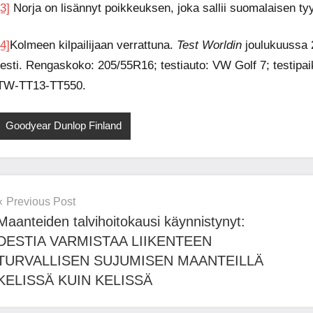
[3]
Norja on lisännyt poikkeuksen, joka sallii suomalaisen t
[4]
Kolmeen kilpailijaan verrattuna.
Test Worldin
joulukuussa 
testi. Rengaskoko: 205/55R16; testiauto: VW Golf 7; testipaik
TW-TT13-TT550.
Goodyear Dunlop Finland
Post
Previous Post
Maanteiden talvihoitokausi käynnistynyt:
navigation
DESTIA VARMISTAA LIIKENTEEN
TURVALLISEN SUJUMISEN MAANTEILLÄ
KELISSÄ KUIN KELISSÄ