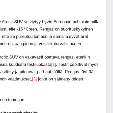
e Arctic SUV selviytyy hyvin Euroopan pohjoisimmilla
reilusti alle -15 °C:een. Rengas on suorituskykyinen
, että se pureutuu lumeen ja samalla syvät urat
i renkaan pidon ja vesiliirtoturvallisuuden.
 Arctic SUV on vakavasti otettava rengas, etenkin
neljässä kuudesta testiluokasta
[1]
. Testit osoittivat myös
äsittely ja pito ovat parhaat jäällä. Rengas täyttää
nön vaatimukset,
[3]
jotka on säädetty teiden
:een tuumaan.