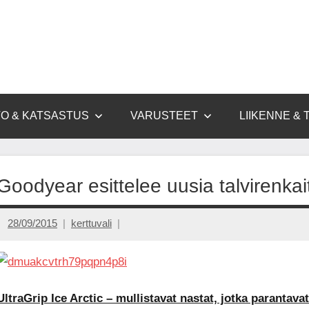
O & KATSASTUS
VARUSTEET
LIIKENNE & 
Goodyear esittelee uusia talvirenkai
28/09/2015
kerttuvali
UltraGrip Ice Arctic – mullistavat nastat, jotka parantavat