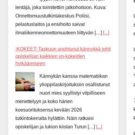
lentäjä, joka toimitettiin jatkohoitoon. Kuva:
Onnettomuustutkintakeskus Poliisi,
pelastuslaitos ja ensihoito saivat
ilmaliikenneonnettomuuteen liittyvän […]
[...]
:KOKEET: Taskuun unohtunut kännykkä johti
opiskelijan kaikkien yo-kokeiden
hylkäämiseen
Kännykän kanssa matematiikan
ylioppilaskirjoituksiin osallistunut
nuori mies syyllistyi vilpilliseen
menettelyyn ja koko hänen
koesuorituksensa kevään 2026
tutkintokerralta hylättiin. Näin ratkaisi
opiskelijan ja lukion kiistan Turun […]
[...]