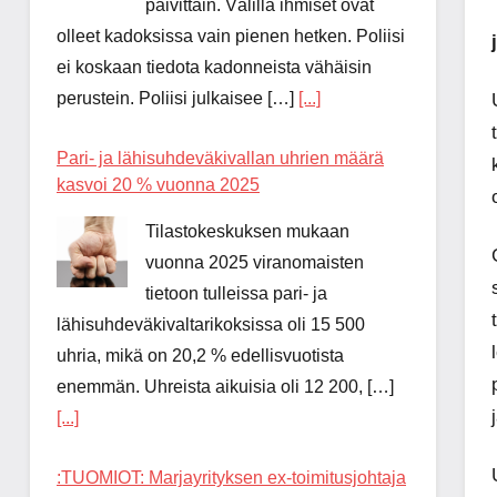
päivittäin. Välillä ihmiset ovat
olleet kadoksissa vain pienen hetken. Poliisi
ei koskaan tiedota kadonneista vähäisin
perustein. Poliisi julkaisee […]
[...]
Pari- ja lähisuhdeväkivallan uhrien määrä
kasvoi 20 % vuonna 2025
Tilastokeskuksen mukaan
vuonna 2025 viranomaisten
tietoon tulleissa pari- ja
lähisuhdeväkivaltarikoksissa oli 15 500
uhria, mikä on 20,2 % edellisvuotista
enemmän. Uhreista aikuisia oli 12 200, […]
[...]
:TUOMIOT: Marjayrityksen ex-toimitusjohtaja