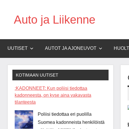
Skip
to
Auto ja Liikenne
content
UUTISET
AUTOT JA AJONEUVOT
HUOLT
KOTIMAAN UUTISET
:KADONNEET: Kun poliisi tiedottaa
kadonneesta, on kyse aina vakavasta
tilanteesta
Poliisi tiedottaa eri puolilla
Suomea kadonneista henkilöistä