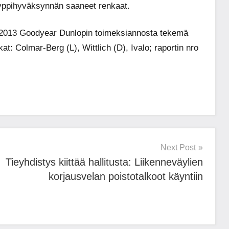
yyppihyväksynnän saaneet renkaat.
2013 Goodyear Dunlopin toimeksiannosta tekemä
at: Colmar-Berg (L), Wittlich (D), Ivalo; raportin nro
Next Post
Tieyhdistys kiittää hallitusta: Liikenneväylien
korjausvelan poistotalkoot käyntiin