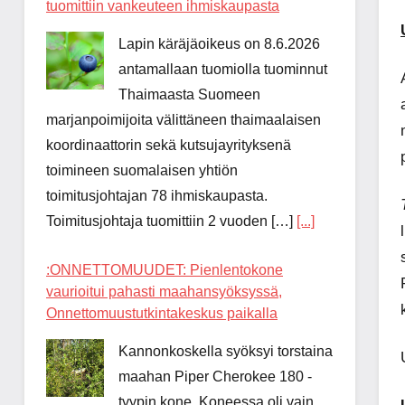
tuomittiin vankeuteen ihmiskaupasta
Lapin käräjäoikeus on 8.6.2026
antamallaan tuomiolla tuominnut
Thaimaasta Suomeen
marjanpoimijoita välittäneen thaimaalaisen
koordinaattorin sekä kutsujayrityksenä
toimineen suomalaisen yhtiön
toimitusjohtajan 78 ihmiskaupasta.
Toimitusjohtaja tuomittiin 2 vuoden […]
[...]
:ONNETTOMUUDET: Pienlentokone
vaurioitui pahasti maahansyöksyssä,
Onnettomuustutkintakeskus paikalla
Kannonkoskella syöksyi torstaina
maahan Piper Cherokee 180 -
tyypin kone. Koneessa oli vain