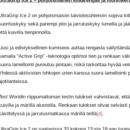
UltraGrip Ice 2 – pohjoismainen kitkarengas ja moninkerta
UltraGrip Ice 2 on pohjoismaisiin talviolosuhteisiin sopiva k
suorituskyky sekä parempi pito ja jarrutuskyky lumella ja jä
että kuivilla tienpinnoilla.
Uusi ja edistyksellinen kumiseos auttaa rengasta säilyttämään 
samalla “Active Grip” -teknologia optimoi tien ja renkaan väl
suora lamellointi pureutuu pintaan, mikä tarkoittaa hyvää veto
Yhdessä aktiivisten lohkojen urien kanssa suora lamellointi 
ajotilanteissa.
Test World
in riippumattoman testin tulokset vahvistavat, että
kuivilla ja märillä alustoilla. Renkaan tulokset olivat selväst
käsittelyssä ja jarrutusmatkassa märillä teillä
[4]
.
UltraGrip Ice 2 on saatavissa 33 kokona 13:sta 18:aan tuum