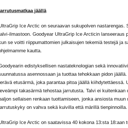
jarrutusmatkaa jäällä
UltraGrip Ice Arctic on seuraavan sukupolven nastarengas. S
talvi-ilmastoon. Goodyear UltraGrip Ice Arcticin lanseeraus p
kun se voitti riippumattomien julkaisujen tekemiä testejä ja 
ohjelmamme kautta.
Goodyearin edistyksellisen nastateknologian sekä innovatii
suunnatussa asennossaan ja tuottaa tehokkaan pidon jääll
terävä etusärmä, joka parantaa pitoa jäällä kiihdytettäessä
leveämpi takasärmä tehostaa jarrutusta. Talvi ei kuitenkaan 
paljon sellaisen renkaan tuottamiseen, jonka ansiosta muun
jarrutuskyky on vahva sekä kuivilla että märillä tienpinnoilla.
UltraGrip Ice Arctic on saatavissa 40 kokona 13:sta 18:aan