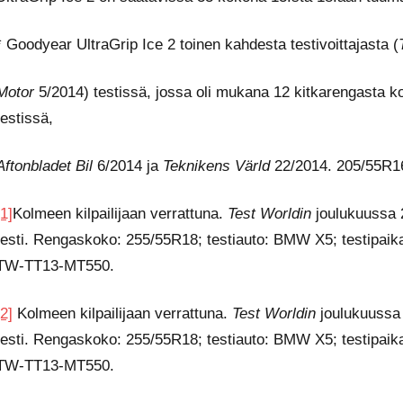
* Goodyear UltraGrip Ice 2 toinen kahdesta testivoittajasta (
Motor
5/2014) testissä, jossa oli mukana 12 kitkarengasta k
testissä,
Aftonbladet Bil
6/2014 ja
Teknikens Värld
22/2014. 205/55R1
[1]
Kolmeen kilpailijaan verrattuna.
Test Worldin
joulukuussa 
testi. Rengaskoko: 255/55R18; testiauto: BMW X5; testipaikat:
TW-TT13-MT550.
[2]
Kolmeen kilpailijaan verrattuna.
Test Worldin
joulukuussa
testi. Rengaskoko: 255/55R18; testiauto: BMW X5; testipaikat:
TW-TT13-MT550.