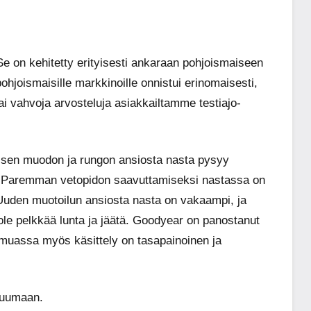
e on kehitetty erityisesti ankaraan pohjoismaiseen
ohjoismaisille markkinoille onnistui erinomaisesti,
sai vahvoja arvosteluja asiakkailtamme testiajo-
visen muodon ja rungon ansiosta nasta pysyy
ä. Paremman vetopidon saavuttamiseksi nastassa on
. Uuden muotoilun ansiosta nasta on vakaampi, ja
ole pelkkää lunta ja jäätä. Goodyear on panostanut
 muassa myös käsittely on tasapainoinen ja
 tuumaan.