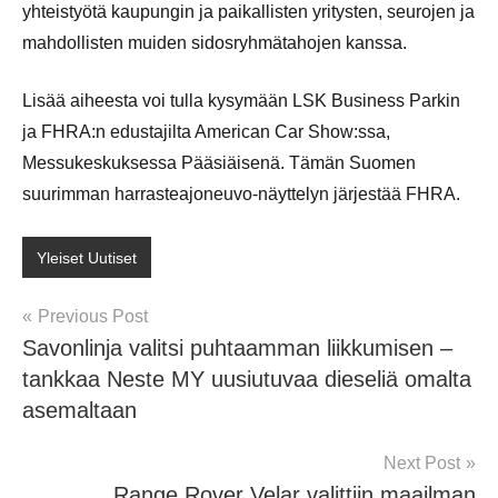
yhteistyötä kaupungin ja paikallisten yritysten, seurojen ja
mahdollisten muiden sidosryhmätahojen kanssa.
Lisää aiheesta voi tulla kysymään LSK Business Parkin
ja FHRA:n edustajilta American Car Show:ssa,
Messukeskuksessa Pääsiäisenä. Tämän Suomen
suurimman harrasteajoneuvo-näyttelyn järjestää FHRA.
Yleiset Uutiset
Post
Previous Post
Savonlinja valitsi puhtaamman liikkumisen –
navigation
tankkaa Neste MY uusiutuvaa dieseliä omalta
asemaltaan
Next Post
Range Rover Velar valittiin maailman