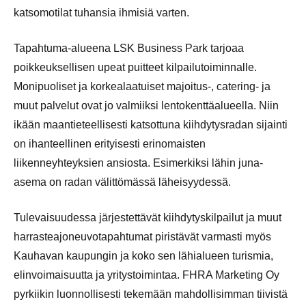
katsomotilat tuhansia ihmisiä varten.
Tapahtuma-alueena LSK Business Park tarjoaa
poikkeuksellisen upeat puitteet kilpailutoiminnalle.
Monipuoliset ja korkealaatuiset majoitus-, catering- ja
muut palvelut ovat jo valmiiksi lentokenttäalueella. Niin
ikään maantieteellisesti katsottuna kiihdytysradan sijainti
on ihanteellinen erityisesti erinomaisten
liikenneyhteyksien ansiosta. Esimerkiksi lähin juna-
asema on radan välittömässä läheisyydessä.
Tulevaisuudessa järjestettävät kiihdytyskilpailut ja muut
harrasteajoneuvotapahtumat piristävät varmasti myös
Kauhavan kaupungin ja koko sen lähialueen turismia,
elinvoimaisuutta ja yritystoimintaa. FHRA Marketing Oy
pyrkiikin luonnollisesti tekemään mahdollisimman tiivistä