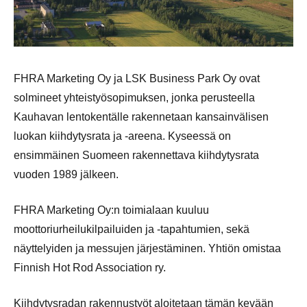
FHRA Marketing Oy ja LSK Business Park Oy ovat
solmineet yhteistyösopimuksen, jonka perusteella
Kauhavan lentokentälle rakennetaan kansainvälisen
luokan kiihdytysrata ja -areena. Kyseessä on
ensimmäinen Suomeen rakennettava kiihdytysrata
vuoden 1989 jälkeen.
FHRA Marketing Oy:n toimialaan kuuluu
moottoriurheilukilpailuiden ja -tapahtumien, sekä
näyttelyiden ja messujen järjestäminen. Yhtiön omistaa
Finnish Hot Rod Association ry.
Kiihdytysradan rakennustyöt aloitetaan tämän kevään