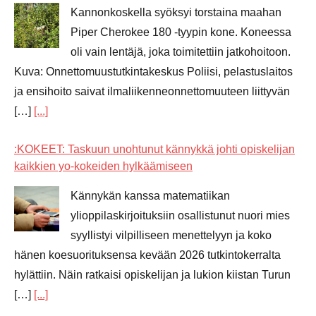
Kannonkoskella syöksyi torstaina maahan
Piper Cherokee 180 -tyypin kone. Koneessa
oli vain lentäjä, joka toimitettiin jatkohoitoon.
Kuva: Onnettomuustutkintakeskus Poliisi, pelastuslaitos
ja ensihoito saivat ilmaliikenneonnettomuuteen liittyvän
[…]
[...]
:KOKEET: Taskuun unohtunut kännykkä johti opiskelijan
kaikkien yo-kokeiden hylkäämiseen
Kännykän kanssa matematiikan
ylioppilaskirjoituksiin osallistunut nuori mies
syyllistyi vilpilliseen menettelyyn ja koko
hänen koesuorituksensa kevään 2026 tutkintokerralta
hylättiin. Näin ratkaisi opiskelijan ja lukion kiistan Turun
[…]
[...]