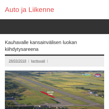
Skip
Auto ja Liikenne
to
content
Kauhavalle kansainvälisen luokan
kiihdytysareena
28/03/2018
kerttuvali