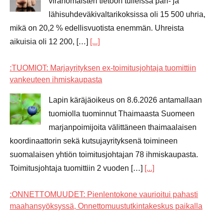
viranomaisten tietoon tulleissa pari- ja
lähisuhdeväkivaltarikoksissa oli 15 500 uhria,
mikä on 20,2 % edellisvuotista enemmän. Uhreista
aikuisia oli 12 200, […]
[...]
:TUOMIOT: Marjayrityksen ex-toimitusjohtaja tuomittiin
vankeuteen ihmiskaupasta
Lapin käräjäoikeus on 8.6.2026 antamallaan
tuomiolla tuominnut Thaimaasta Suomeen
marjanpoimijoita välittäneen thaimaalaisen
koordinaattorin sekä kutsujayrityksenä toimineen
suomalaisen yhtiön toimitusjohtajan 78 ihmiskaupasta.
Toimitusjohtaja tuomittiin 2 vuoden […]
[...]
:ONNETTOMUUDET: Pienlentokone vaurioitui pahasti
maahansyöksyssä, Onnettomuustutkintakeskus paikalla