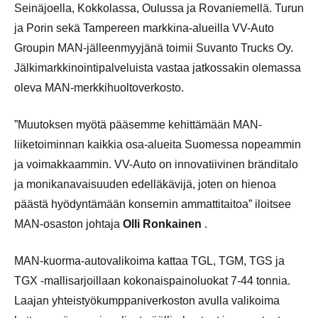
Seinäjoella, Kokkolassa, Oulussa ja Rovaniemellä. Turun
ja Porin sekä Tampereen markkina-alueilla VV-Auto
Groupin MAN-jälleenmyyjänä toimii Suvanto Trucks Oy.
Jälkimarkkinointipalveluista vastaa jatkossakin olemassa
oleva MAN-merkkihuoltoverkosto.
”Muutoksen myötä pääsemme kehittämään MAN-
liiketoiminnan kaikkia osa-alueita Suomessa nopeammin
ja voimakkaammin. VV-Auto on innovatiivinen bränditalo
ja monikanavaisuuden edelläkävijä, joten on hienoa
päästä hyödyntämään konsernin ammattitaitoa” iloitsee
MAN-osaston johtaja
Olli Ronkainen
.
MAN-kuorma-autovalikoima kattaa TGL, TGM, TGS ja
TGX -mallisarjoillaan kokonaispainoluokat 7-44 tonnia.
Laajan yhteistyökumppaniverkoston avulla valikoima