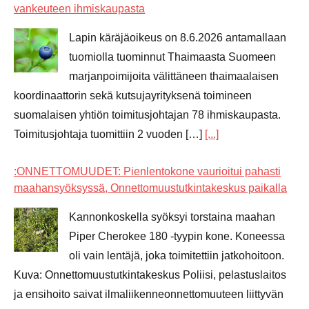
vankeuteen ihmiskaupasta
Lapin käräjäoikeus on 8.6.2026 antamallaan
tuomiolla tuominnut Thaimaasta Suomeen
marjanpoimijoita välittäneen thaimaalaisen
koordinaattorin sekä kutsujayrityksenä toimineen
suomalaisen yhtiön toimitusjohtajan 78 ihmiskaupasta.
Toimitusjohtaja tuomittiin 2 vuoden […]
[...]
:ONNETTOMUUDET: Pienlentokone vaurioitui pahasti
maahansyöksyssä, Onnettomuustutkintakeskus paikalla
Kannonkoskella syöksyi torstaina maahan
Piper Cherokee 180 -tyypin kone. Koneessa
oli vain lentäjä, joka toimitettiin jatkohoitoon.
Kuva: Onnettomuustutkintakeskus Poliisi, pelastuslaitos
ja ensihoito saivat ilmaliikenneonnettomuuteen liittyvän