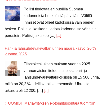
Poliisi tiedottaa eri puolilla Suomea
kadonneista henkilöistä päivittäin. Välillä
ihmiset ovat olleet kadoksissa vain pienen
hetken. Poliisi ei koskaan tiedota kadonneista vähäisin
perustein. Poliisi julkaisee […]
[...]
Pari- ja lähisuhdeväkivallan uhrien määrä kasvoi 20 %
vuonna 2025
Tilastokeskuksen mukaan vuonna 2025
viranomaisten tietoon tulleissa pari- ja
lähisuhdeväkivaltarikoksissa oli 15 500 uhria,
mikä on 20,2 % edellisvuotista enemmän. Uhreista
aikuisia oli 12 200, […]
[...]
:TUOMIOT: Marjayrityksen ex-toimitusjohtaja tuomittiin