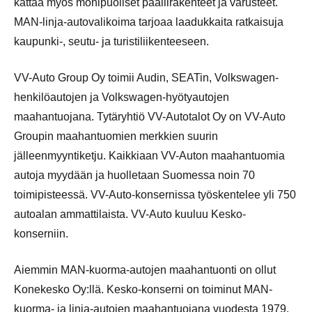
kattaa myös monipuoliset päällirakenteet ja varusteet.
MAN-linja-autovalikoima tarjoaa laadukkaita ratkaisuja
kaupunki-, seutu- ja turistiliikenteeseen.
VV-Auto Group Oy toimii Audin, SEATin, Volkswagen-
henkilöautojen ja Volkswagen-hyötyautojen
maahantuojana. Tytäryhtiö VV-Autotalot Oy on VV-Auto
Groupin maahantuomien merkkien suurin
jälleenmyyntiketju. Kaikkiaan VV-Auton maahantuomia
autoja myydään ja huolletaan Suomessa noin 70
toimipisteessä. VV-Auto-konsernissa työskentelee yli 750
autoalan ammattilaista. VV-Auto kuuluu Kesko-
konserniin.
Aiemmin MAN-kuorma-autojen maahantuonti on ollut
Konekesko Oy:llä. Kesko-konserni on toiminut MAN-
kuorma- ja linja-autojen maahantuojana vuodesta 1979.