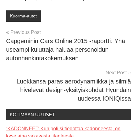
Kuorma-autot
Post
Previous Post
Capgeminin Cars Online 2015 -raportti: Yhä
navigation
useampi kuluttaja haluaa personoidun
autonhankintakokemuksen
Next Post
Luokkansa paras aerodynamiikka ja silmiä
hivelevät design-yksityiskohdat Hyundain
uudessa IONIQissa
KOTIMAAN UUTISET
:KADONNEET: Kun poliisi tiedottaa kadonneesta, on
kyse aina vakavasta tilanteesta