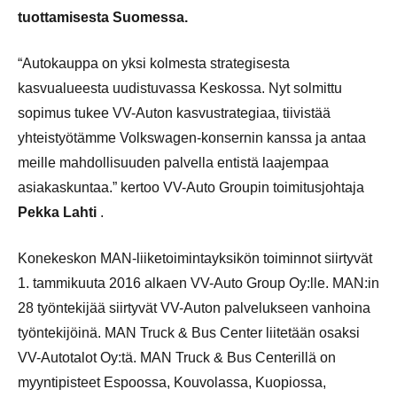
tuottamisesta Suomessa.
“Autokauppa on yksi kolmesta strategisesta
kasvualueesta uudistuvassa Keskossa. Nyt solmittu
sopimus tukee VV-Auton kasvustrategiaa, tiivistää
yhteistyötämme Volkswagen-konsernin kanssa ja antaa
meille mahdollisuuden palvella entistä laajempaa
asiakaskuntaa.” kertoo VV-Auto Groupin toimitusjohtaja
Pekka Lahti
.
Konekeskon MAN-liiketoimintayksikön toiminnot siirtyvät
1. tammikuuta 2016 alkaen VV-Auto Group Oy:lle. MAN:in
28 työntekijää siirtyvät VV-Auton palvelukseen vanhoina
työntekijöinä. MAN Truck & Bus Center liitetään osaksi
VV-Autotalot Oy:tä. MAN Truck & Bus Centerillä on
myyntipisteet Espoossa, Kouvolassa, Kuopiossa,