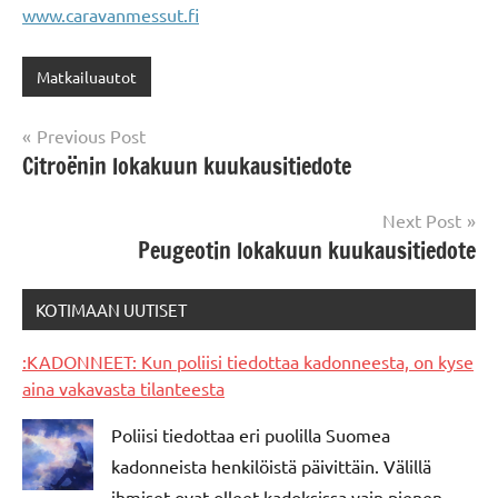
www.caravanmessut.fi
Matkailuautot
Post
Previous Post
Citroënin lokakuun kuukausitiedote
navigation
Next Post
Peugeotin lokakuun kuukausitiedote
KOTIMAAN UUTISET
:KADONNEET: Kun poliisi tiedottaa kadonneesta, on kyse
aina vakavasta tilanteesta
Poliisi tiedottaa eri puolilla Suomea
kadonneista henkilöistä päivittäin. Välillä
ihmiset ovat olleet kadoksissa vain pienen