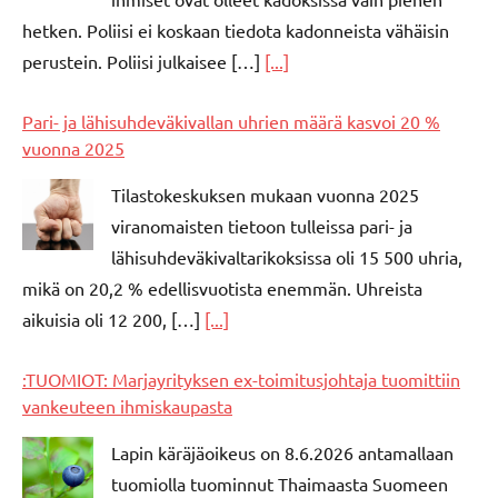
hetken. Poliisi ei koskaan tiedota kadonneista vähäisin
perustein. Poliisi julkaisee […]
[...]
Pari- ja lähisuhdeväkivallan uhrien määrä kasvoi 20 %
vuonna 2025
Tilastokeskuksen mukaan vuonna 2025
viranomaisten tietoon tulleissa pari- ja
lähisuhdeväkivaltarikoksissa oli 15 500 uhria,
mikä on 20,2 % edellisvuotista enemmän. Uhreista
aikuisia oli 12 200, […]
[...]
:TUOMIOT: Marjayrityksen ex-toimitusjohtaja tuomittiin
vankeuteen ihmiskaupasta
Lapin käräjäoikeus on 8.6.2026 antamallaan
tuomiolla tuominnut Thaimaasta Suomeen