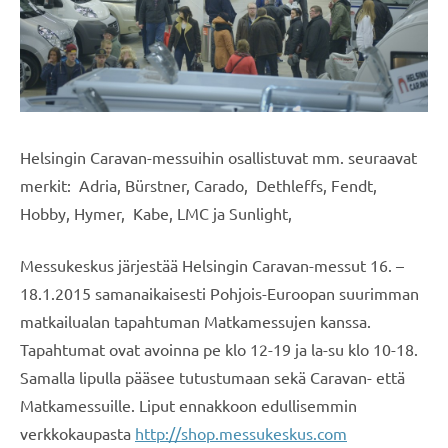
Helsingin Caravan-messuihin osallistuvat mm. seuraavat
merkit: Adria, Bürstner, Carado, Dethleffs, Fendt,
Hobby, Hymer, Kabe, LMC ja Sunlight,
Messukeskus järjestää Helsingin Caravan-messut 16. –
18.1.2015 samanaikaisesti Pohjois-Euroopan suurimman
matkailualan tapahtuman Matkamessujen kanssa.
Tapahtumat ovat avoinna pe klo 12-19 ja la-su klo 10-18.
Samalla lipulla pääsee tutustumaan sekä Caravan- että
Matkamessuille. Liput ennakkoon edullisemmin
verkkokaupasta
http://shop.messukeskus.com