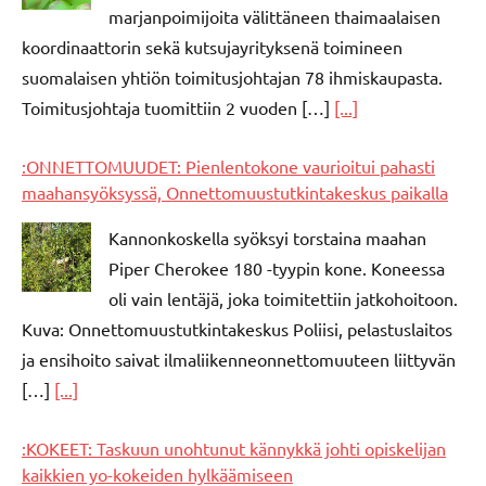
marjanpoimijoita välittäneen thaimaalaisen
koordinaattorin sekä kutsujayrityksenä toimineen
suomalaisen yhtiön toimitusjohtajan 78 ihmiskaupasta.
Toimitusjohtaja tuomittiin 2 vuoden […]
[...]
:ONNETTOMUUDET: Pienlentokone vaurioitui pahasti
maahansyöksyssä, Onnettomuustutkintakeskus paikalla
Kannonkoskella syöksyi torstaina maahan
Piper Cherokee 180 -tyypin kone. Koneessa
oli vain lentäjä, joka toimitettiin jatkohoitoon.
Kuva: Onnettomuustutkintakeskus Poliisi, pelastuslaitos
ja ensihoito saivat ilmaliikenneonnettomuuteen liittyvän
[…]
[...]
:KOKEET: Taskuun unohtunut kännykkä johti opiskelijan
kaikkien yo-kokeiden hylkäämiseen