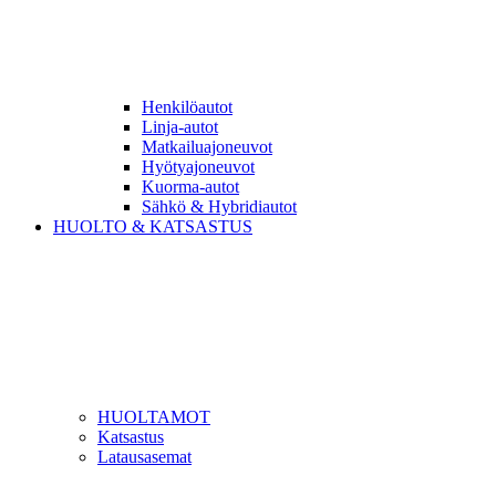
Henkilöautot
Linja-autot
Matkailuajoneuvot
Hyötyajoneuvot
Kuorma-autot
Sähkö & Hybridiautot
HUOLTO & KATSASTUS
HUOLTAMOT
Katsastus
Latausasemat