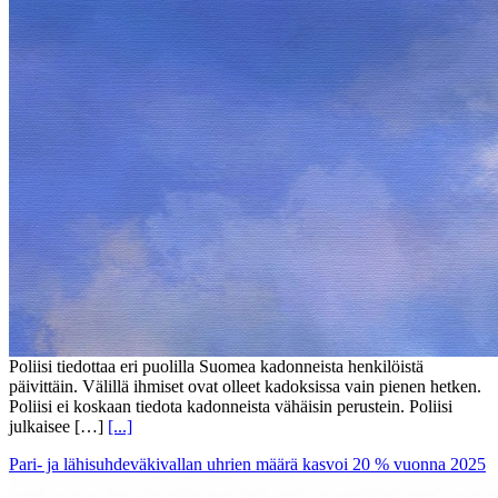
Poliisi tiedottaa eri puolilla Suomea kadonneista henkilöistä
päivittäin. Välillä ihmiset ovat olleet kadoksissa vain pienen hetken.
Poliisi ei koskaan tiedota kadonneista vähäisin perustein. Poliisi
julkaisee […]
[...]
Pari- ja lähisuhdeväkivallan uhrien määrä kasvoi 20 % vuonna 2025