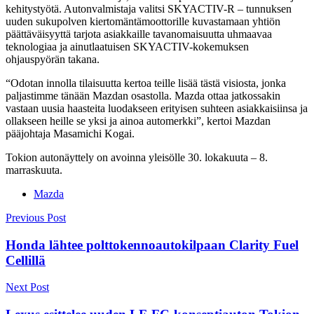
kehitystyötä. Autonvalmistaja valitsi SKYACTIV-R – tunnuksen
uuden sukupolven kiertomäntämoottorille kuvastamaan yhtiön
päättäväisyyttä tarjota asiakkaille tavanomaisuutta uhmaavaa
teknologiaa ja ainutlaatuisen SKYACTIV-kokemuksen
ohjauspyörän takana.
“Odotan innolla tilaisuutta kertoa teille lisää tästä visiosta, jonka
paljastimme tänään Mazdan osastolla. Mazda ottaa jatkossakin
vastaan uusia haasteita luodakseen erityisen suhteen asiakkaisiinsa ja
ollakseen heille se yksi ja ainoa automerkki”, kertoi Mazdan
pääjohtaja Masamichi Kogai.
Tokion autonäyttely on avoinna yleisölle 30. lokakuuta – 8.
marraskuuta.
Mazda
Post
Previous Post
navigation
Honda lähtee polttokennoautokilpaan Clarity Fuel
Cellillä
Next Post