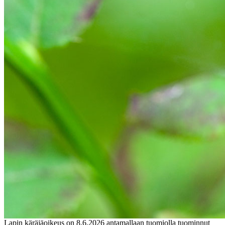
Lapin käräjäoikeus on 8.6.2026 antamallaan tuomiolla tuominnut