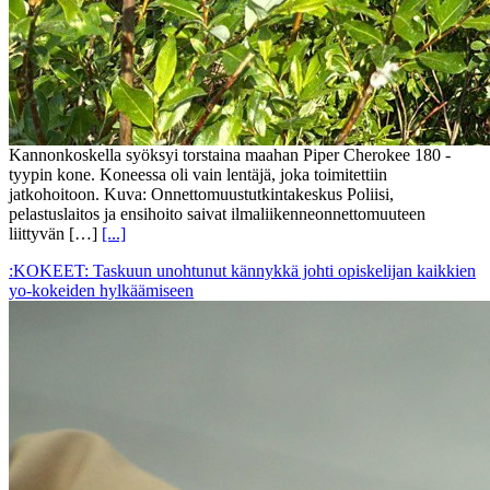
Kannonkoskella syöksyi torstaina maahan Piper Cherokee 180 -
tyypin kone. Koneessa oli vain lentäjä, joka toimitettiin
jatkohoitoon. Kuva: Onnettomuustutkintakeskus Poliisi,
pelastuslaitos ja ensihoito saivat ilmaliikenneonnettomuuteen
liittyvän […]
[...]
:KOKEET: Taskuun unohtunut kännykkä johti opiskelijan kaikkien
yo-kokeiden hylkäämiseen