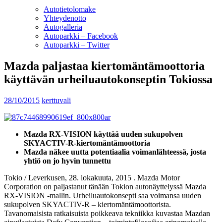
Autotietolomake
Yhteydenotto
Autogalleria
Autoparkki – Facebook
Autoparkki – Twitter
Mazda paljastaa kiertomäntämoottoria
käyttävän urheiluautokonseptin Tokiossa
28/10/2015
kerttuvali
Mazda RX-VISION käyttää uuden sukupolven
SKYACTIV-R-kiertomäntämoottoria
Mazda näkee uutta potentiaalia voimanlähteessä, josta
yhtiö on jo hyvin tunnettu
Tokio / Leverkusen, 28. lokakuuta, 2015 . Mazda Motor
Corporation on paljastanut tänään Tokion autonäyttelyssä Mazda
RX-VISION -mallin. Urheiluautokonsepti saa voimansa uuden
sukupolven SKYACTIV-R – kiertomäntämoottorista.
Tavanomaisista ratkaisuista poikkeava tekniikka kuvastaa Mazdan