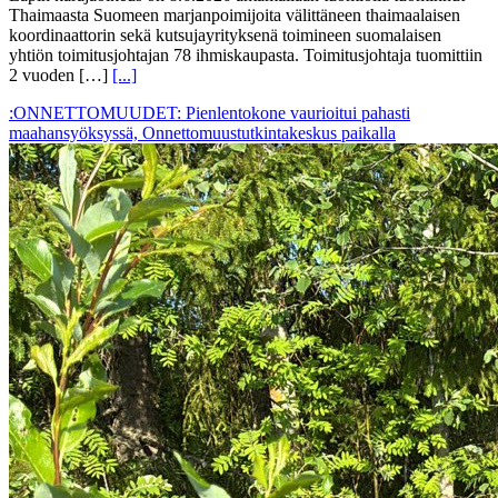
Thaimaasta Suomeen marjanpoimijoita välittäneen thaimaalaisen
koordinaattorin sekä kutsujayrityksenä toimineen suomalaisen
yhtiön toimitusjohtajan 78 ihmiskaupasta. Toimitusjohtaja tuomittiin
2 vuoden […]
[...]
:ONNETTOMUUDET: Pienlentokone vaurioitui pahasti
maahansyöksyssä, Onnettomuustutkintakeskus paikalla