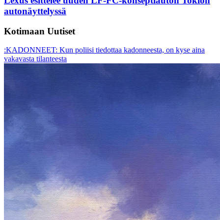
Lexus esittelee uuden LF-FC-konseptiauton Tokion
autonäyttelyssä
Kotimaan Uutiset
:KADONNEET: Kun poliisi tiedottaa kadonneesta, on kyse aina
vakavasta tilanteesta