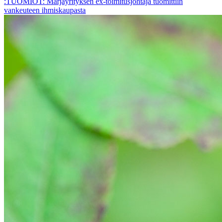
:TUOMIOT: Marjayrityksen ex-toimitusjohtaja tuomittiin
vankeuteen ihmiskaupasta