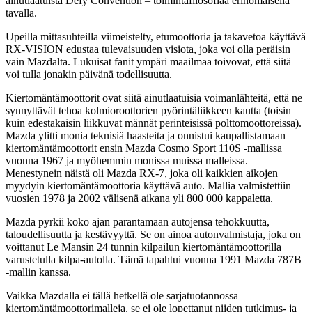
ainutlaatuista Defy Convention – toimintafilosofiaa erinomaisella
tavalla.
Upeilla mittasuhteilla viimeistelty, etumoottoria ja takavetoa käyttävä
RX-VISION edustaa tulevaisuuden visiota, joka voi olla peräisin
vain Mazdalta. Lukuisat fanit ympäri maailmaa toivovat, että siitä
voi tulla jonakin päivänä todellisuutta.
Kiertomäntämoottorit ovat siitä ainutlaatuisia voimanlähteitä, että ne
synnyttävät tehoa kolmioroottorien pyörintäliikkeen kautta (toisin
kuin edestakaisin liikkuvat männät perinteisissä polttomoottoreissa).
Mazda ylitti monia teknisiä haasteita ja onnistui kaupallistamaan
kiertomäntämoottorit ensin Mazda Cosmo Sport 110S -mallissa
vuonna 1967 ja myöhemmin monissa muissa malleissa.
Menestynein näistä oli Mazda RX-7, joka oli kaikkien aikojen
myydyin kiertomäntämoottoria käyttävä auto. Mallia valmistettiin
vuosien 1978 ja 2002 välisenä aikana yli 800 000 kappaletta.
Mazda pyrkii koko ajan parantamaan autojensa tehokkuutta,
taloudellisuutta ja kestävyyttä. Se on ainoa autonvalmistaja, joka on
voittanut Le Mansin 24 tunnin kilpailun kiertomäntämoottorilla
varustetulla kilpa-autolla. Tämä tapahtui vuonna 1991 Mazda 787B
-mallin kanssa.
Vaikka Mazdalla ei tällä hetkellä ole sarjatuotannossa
kiertomäntämoottorimalleja, se ei ole lopettanut niiden tutkimus- ja