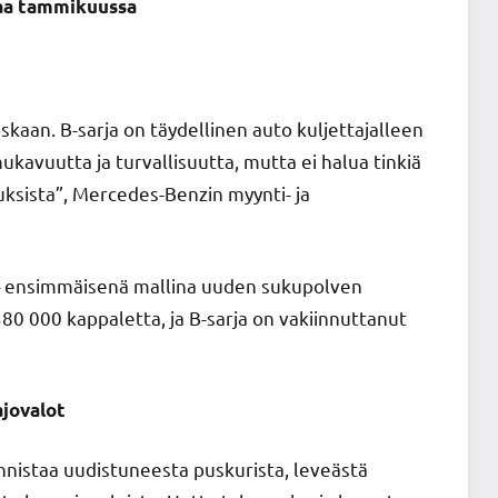
kaa tammikuussa
aan. B-sarja on täydellinen auto kuljettajalleen
ukavuutta ja turvallisuutta, mutta ei halua tinkiä
uksista”, Mercedes-Benzin myynti- ja
– ensimmäisenä mallina uuden sukupolven
80 000 kappaletta, ja B-sarja on vakiinnuttanut
ajovalot
unnistaa uudistuneesta puskurista, leveästä