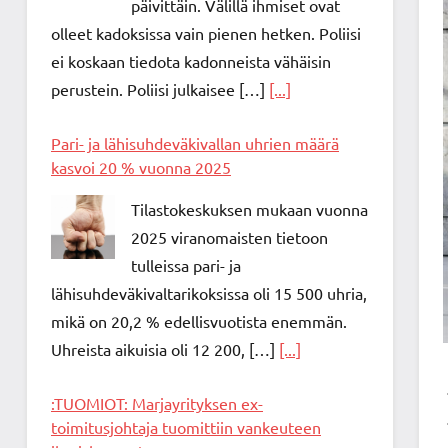
päivittäin. Välillä ihmiset ovat
olleet kadoksissa vain pienen hetken. Poliisi
ei koskaan tiedota kadonneista vähäisin
perustein. Poliisi julkaisee […]
[...]
Pari- ja lähisuhdeväkivallan uhrien määrä
kasvoi 20 % vuonna 2025
Tilastokeskuksen mukaan vuonna
2025 viranomaisten tietoon
tulleissa pari- ja
lähisuhdeväkivaltarikoksissa oli 15 500 uhria,
mikä on 20,2 % edellisvuotista enemmän.
Uhreista aikuisia oli 12 200, […]
[...]
:TUOMIOT: Marjayrityksen ex-
toimitusjohtaja tuomittiin vankeuteen