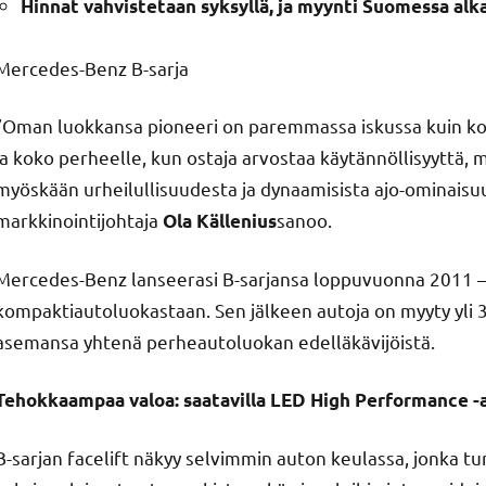
Hinnat vahvistetaan syksyllä, ja myynti Suomessa al
Mercedes-Benz B-sarja
”Oman luokkansa pioneeri on paremmassa iskussa kuin kosk
ja koko perheelle, kun ostaja arvostaa käytännöllisyyttä, m
myöskään urheilullisuudesta ja dynaamisista ajo-ominaisu
markkinointijohtaja
sanoo.
Ola Källenius
Mercedes-Benz lanseerasi B-sarjansa loppuvuonna 2011 
kompaktiautoluokastaan. Sen jälkeen autoja on myyty yli 3
asemansa yhtenä perheautoluokan edelläkävijöistä.
Tehokkaampaa valoa: saatavilla LED High Performance -
B-sarjan facelift näkyy selvimmin auton keulassa, jonka t