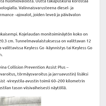
sta huomiovaloista. Uutta takapuskuria korostaa
nologialla. Valinnaisvarusteena diesel- ja
rmance –ajovalot, joiden leveä ja päivävalon
mukaisempi. Kojelaudan monitoiminäytön koko on
n 20.3 cm. Tunnelmavalaistuksessa on valittavan 12
 valittavissa Keyless Go -käynnistys tai Keyless Go
n.
eina Collision Prevention Assist Plus –
oitus, törmäysvaroitus ja jarruavustin) lisäksi
st -vireystila-avustin toimii 60–200 kilometrin
tilan tason viisivaiheisesti näytöllä.