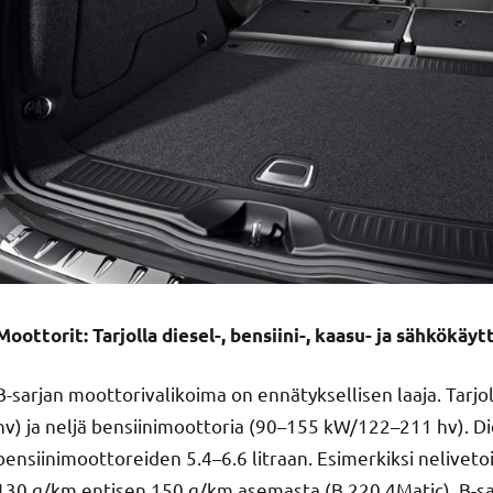
Moottorit: Tarjolla diesel-, bensiini-, kaasu- ja sähkökäy
B-sarjan moottorivalikoima on ennätyksellisen laaja. Tarjo
hv) ja neljä bensiinimoottoria (90–155 kW/122–211 hv). Di
bensiinimoottoreiden 5.4–6.6 litraan. Esimerkiksi nelive
130 g/km entisen 150 g/km asemasta (B 220 4Matic). B-sar