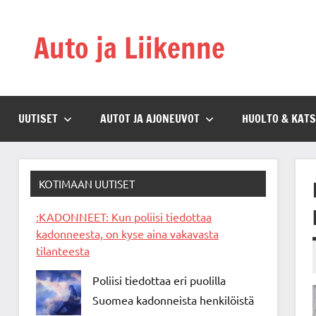
Skip
to
Auto ja Liikenne
content
UUTISET
AUTOT JA AJONEUVOT
HUOLTO & KAT
KOTIMAAN UUTISET
:KADONNEET: Kun poliisi tiedottaa
kadonneesta, on kyse aina vakavasta
tilanteesta
Poliisi tiedottaa eri puolilla
Suomea kadonneista henkilöistä