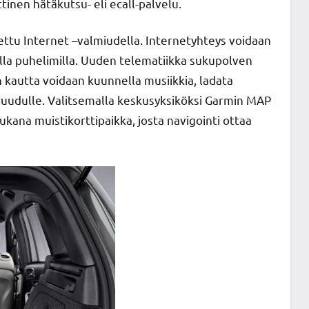
inen hätäkutsu- eli ecall-palvelu.
ettu Internet –valmiudella. Internetyhteys voidaan
illa puhelimilla. Uuden telematiikka sukupolven
en kautta voidaan kuunnella musiikkia, ladata
ön ruudulle. Valitsemalla keskusyksiköksi Garmin MAP
ukana muistikorttipaikka, josta navigointi ottaa