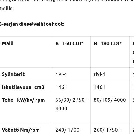
mallia.
B-sarjan dieselvaihtoehdot:
Malli
B 160 CDI*
B 180 CDI*
rivi-4
rivi-4
Sylinterit
1461
1461
Iskutilavuus cm3
66/90/ 2750–
80/109/ 4000
Teho kW/hv/
rpm
4000
240/ 1700–
260/ 1750–
Vääntö
Nm/rpm