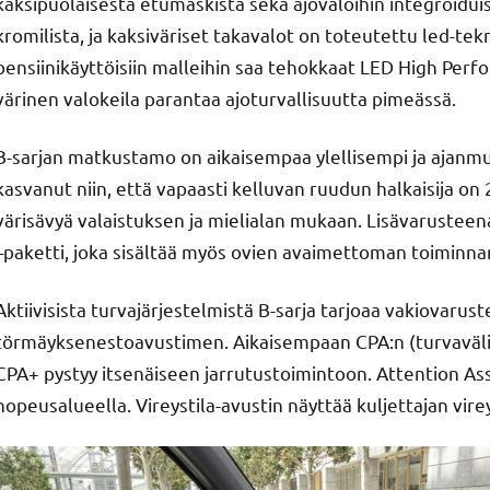
kaksipuolaisesta etumaskista sekä ajovaloihin integroidui
kromilista, ja kaksiväriset takavalot on toteutettu led-tek
bensiinikäyttöisiin malleihin saa tehokkaat LED High Perfo
värinen valokeila parantaa ajoturvallisuutta pimeässä.
B-sarjan matkustamo on aikaisempaa ylellisempi ja ajan
kasvanut niin, että vapaasti kelluvan ruudun halkaisija o
värisävyä valaistuksen ja mielialan mukaan. Lisävarusteena
–paketti, joka sisältää myös ovien avaimettoman toiminna
Aktiivisista turvajärjestelmistä B-sarja tarjoaa vakiovarust
törmäyksenestoavustimen. Aikaisempaan CPA:n (turvavälivar
CPA+ pystyy itsenäiseen jarrutustoimintoon. Attention Assi
nopeusalueella. Vireystila-avustin näyttää kuljettajan vireys