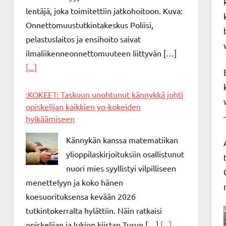
lentäjä, joka toimitettiin jatkohoitoon. Kuva:
Onnettomuustutkintakeskus Poliisi,
pelastuslaitos ja ensihoito saivat
ilmaliikenneonnettomuuteen liittyvän […]
[...]
:KOKEET: Taskuun unohtunut kännykkä johti
opiskelijan kaikkien yo-kokeiden
hylkäämiseen
Kännykän kanssa matematiikan
ylioppilaskirjoituksiin osallistunut
nuori mies syyllistyi vilpilliseen
menettelyyn ja koko hänen
koesuorituksensa kevään 2026
tutkintokerralta hylättiin. Näin ratkaisi
opiskelijan ja lukion kiistan Turun […]
[...]