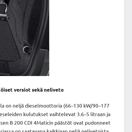
ttöiset versiot sekä neliveto
lla on neljä dieselmoottoria (66­–130 kW/90­–177
eseleiden kulutukset vaihtelevat 3.6–5 litraan ja
toisen B 200 CDI 4Maticin päästöt ovat pudonneet
jassa on saatavana kaikkiaan neljä nelivetoista