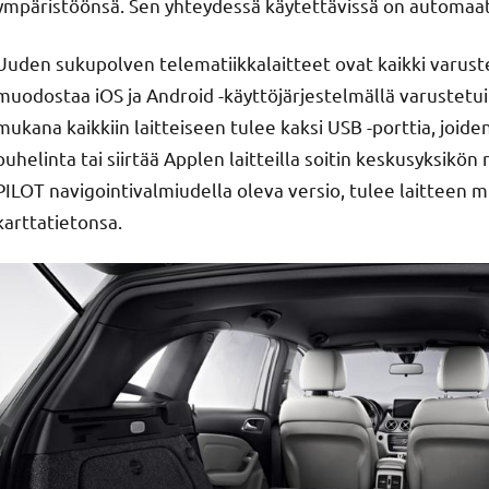
ympäristöönsä. Sen yhteydessä käytettävissä on automaatt
Uuden sukupolven telematiikkalaitteet ovat kaikki varust
muodostaa iOS ja Android -käyttöjärjestelmällä varustetu
mukana kaikkiin laitteiseen tulee kaksi USB -porttia, joid
puhelinta tai siirtää Applen laitteilla soitin keskusyksik
PILOT navigointivalmiudella oleva versio, tulee laitteen m
karttatietonsa.