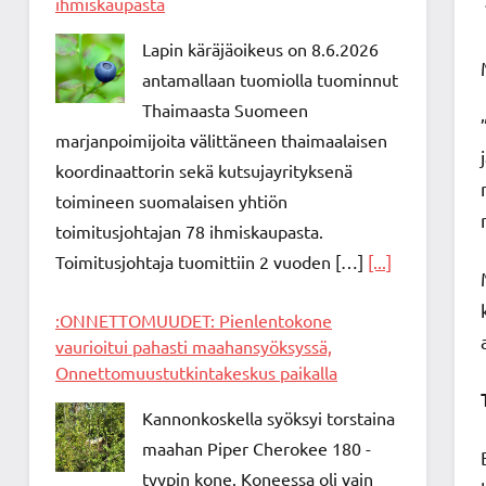
ihmiskaupasta
Lapin käräjäoikeus on 8.6.2026
antamallaan tuomiolla tuominnut
Thaimaasta Suomeen
marjanpoimijoita välittäneen thaimaalaisen
koordinaattorin sekä kutsujayrityksenä
toimineen suomalaisen yhtiön
toimitusjohtajan 78 ihmiskaupasta.
Toimitusjohtaja tuomittiin 2 vuoden […]
[...]
:ONNETTOMUUDET: Pienlentokone
vaurioitui pahasti maahansyöksyssä,
Onnettomuustutkintakeskus paikalla
Kannonkoskella syöksyi torstaina
maahan Piper Cherokee 180 -
tyypin kone. Koneessa oli vain