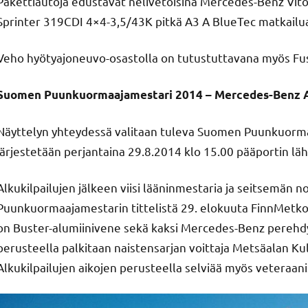
Pakettiautoja edustavat nelivetoisina Mercedes-Benz Vito
Sprinter 319CDI 4×4-3,5/43K pitkä A3 A BlueTec matkailu
Veho hyötyajoneuvo-osastolla on tutustuttavana myös Fus
Suomen Puunkuormaajamestari 2014 – Mercedes-Benz 
Näyttelyn yhteydessä valitaan tuleva Suomen Puunkuorma
järjestetään perjantaina 29.8.2014 klo 15.00 pääportin lä
Alkukilpailujen jälkeen viisi lääninmestaria ja seitsemän
Puunkuormaajamestarin tittelistä 29. elokuuta FinnMetk
on Buster-alumiinivene sekä kaksi Mercedes-Benz perehdy
perusteella palkitaan naistensarjan voittaja Metsäalan Kulj
Alkukilpailujen aikojen perusteella selviää myös veteraanis