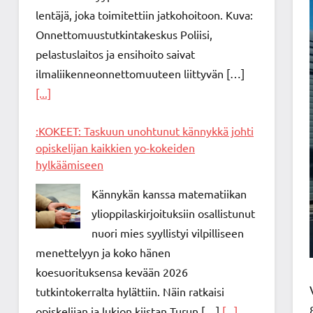
lentäjä, joka toimitettiin jatkohoitoon. Kuva:
Onnettomuustutkintakeskus Poliisi,
pelastuslaitos ja ensihoito saivat
ilmaliikenneonnettomuuteen liittyvän […]
[...]
:KOKEET: Taskuun unohtunut kännykkä johti
opiskelijan kaikkien yo-kokeiden
hylkäämiseen
Kännykän kanssa matematiikan
ylioppilaskirjoituksiin osallistunut
nuori mies syyllistyi vilpilliseen
menettelyyn ja koko hänen
koesuorituksensa kevään 2026
tutkintokerralta hylättiin. Näin ratkaisi
opiskelijan ja lukion kiistan Turun […]
[...]