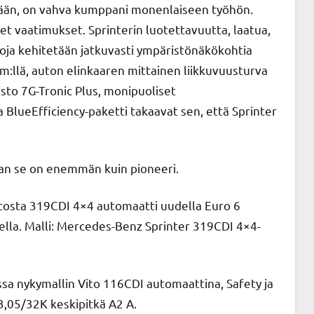
sään, on vahva kumppani monenlaiseen työhön.
et vaatimukset. Sprinterin luotettavuutta, laatua,
ltoja kehitetään jatkuvasti ympäristönäkökohtia
m:llä, auton elinkaaren mittainen liikkuvuusturva
sto 7G-Tronic Plus, monipuoliset
 BlueEfficiency-paketti takaavat sen, että Sprinter
an se on enemmän kuin pioneeri.
tosta 319CDI 4×4 automaatti uudella Euro 6
lla. Malli: Mercedes-Benz Sprinter 319CDI 4×4-
a nykymallin Vito 116CDI automaattina, Safety ja
3,05/32K keskipitkä A2 A.