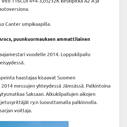
 Vito 116CDI 4×4-3,05/32K keskipitkä A2 A ja
autoversiona.
o Canter umpikaapilla.
Arocs, puunkuormauksen ammattilainen
ajamestari vuodelle 2014. Loppukilpailu
heisyydessä.
 nopeinta haastajaa kisaavat Suomen
o 2014 messujen yhteydessä Jämsässä. Palkintoina
tysmatkaa Saksaan. Alkukilpailujen aikojen
etusyrittäjät ry:n luovuttamalla palkinnolla.
arjan voittaja.