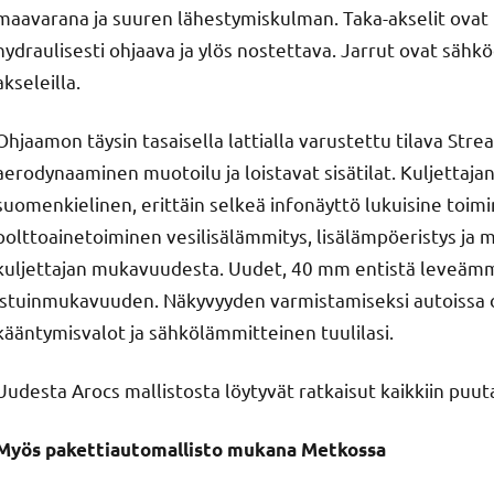
maavarana ja suuren lähestymiskulman. Taka-akselit ovat il
hydraulisesti ohjaava ja ylös nostettava. Jarrut ovat sähkö
akseleilla.
Ohjaamon täysin tasaisella lattialla varustettu tilava Str
aerodynaaminen muotoilu ja loistavat sisätilat. Kuljettajan 
suomenkielinen, erittäin selkeä infonäyttö lukuisine toim
polttoainetoiminen vesilisälämmitys, lisälämpöeristys ja
kuljettajan mukavuudesta. Uudet, 40 mm entistä leveäm
istuinmukavuuden. Näkyvyyden varmistamiseksi autoissa o
kääntymisvalot ja sähkölämmitteinen tuulilasi.
Uudesta Arocs mallistosta löytyvät ratkaisut kaikkiin puut
Myös pakettiautomallisto mukana Metkossa