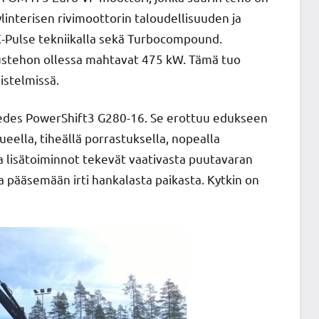
nterisen rivimoottorin taloudellisuuden ja
-Pulse tekniikalla sekä Turbocompound.
ustehon ollessa mahtavat 475 kW. Tämä tuo
istelmissä.
cedes PowerShift3 G280-16. Se erottuu edukseen
ueella, tiheällä porrastuksella, nopealla
t ja lisätoiminnot tekevät vaativasta puutavaran
 pääsemään irti hankalasta paikasta. Kytkin on