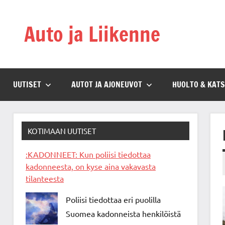
Skip
to
Auto ja Liikenne
content
UUTISET
AUTOT JA AJONEUVOT
HUOLTO & KAT
KOTIMAAN UUTISET
:KADONNEET: Kun poliisi tiedottaa
kadonneesta, on kyse aina vakavasta
tilanteesta
Poliisi tiedottaa eri puolilla
Suomea kadonneista henkilöistä