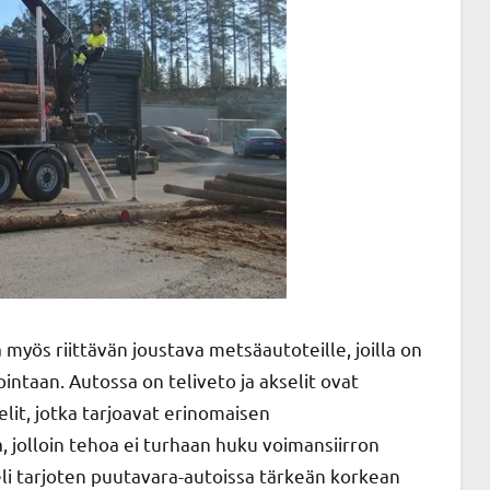
yös riittävän joustava metsäautoteille, joilla on
intaan. Autossa on teliveto ja akselit ovat
lit, jotka tarjoavat erinomaisen
a, jolloin tehoa ei turhaan huku voimansiirron
seli tarjoten puutavara-autoissa tärkeän korkean