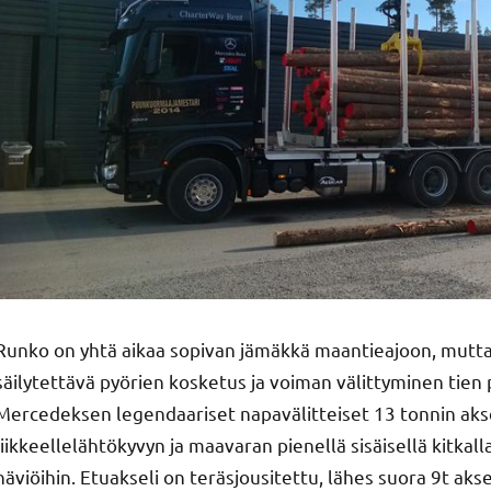
Runko on yhtä aikaa sopivan jämäkkä maantieajoon, mutta m
säilytettävä pyörien kosketus ja voiman välittyminen tien p
Mercedeksen legendaariset napavälitteiset 13 tonnin akse
liikkeellelähtökyvyn ja maavaran pienellä sisäisellä kitkall
häviöihin. Etuakseli on teräsjousitettu, lähes suora 9t ak