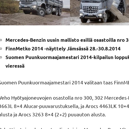
Mercedes-Benzin uusin mallisto esillä osastoilla nro 
FinnMetko 2014 -näyttely Jämsässä 28.-30.8.2014
Suomen Puunkuormaajamestari 2014-kilpailun loppukil
vieressä
Suomen Puunkuormaajamestari 2014 valitaan taas FinnM
Veho Hyötyajoneuvojen osastolla nro 300, 302 Mercedes-B
3663L 8×4 Alucar-puuvarustuksella, ja Arocs 4463LK 10×4
alusta ja Arocs 3263 8×4 (2+2) puuauton alusta.