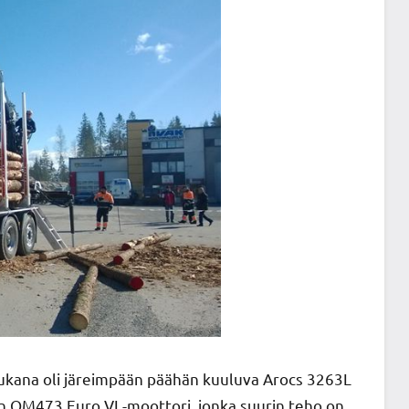
ana oli järeimpään päähän kuuluva Arocs 3263L
an OM473 Euro VI -moottori, jonka suurin teho on