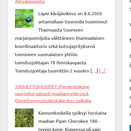
ihmiskaupasta
Lapin käräjäoikeus on 8.6.2026
antamallaan tuomiolla tuominnut
Thaimaasta Suomeen
marjanpoimijoita välittäneen thaimaalaisen
koordinaattorin sekä kutsujayrityksenä
toimineen suomalaisen yhtiön
toimitusjohtajan 78 ihmiskaupasta.
Toimitusjohtaja tuomittiin 2 vuoden […]
[...]
:ONNETTOMUUDET: Pienlentokone
vaurioitui pahasti maahansyöksyssä,
Onnettomuustutkintakeskus paikalla
Kannonkoskella syöksyi torstaina
maahan Piper Cherokee 180 -
tyypin kone. Koneessa oli vain