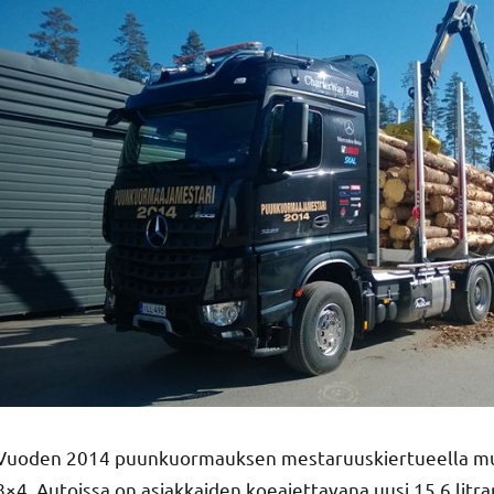
Vuoden 2014 puunkuormauksen mestaruuskiertueella muk
8×4. Autoissa on asiakkaiden koeajettavana uusi 15,6 litr