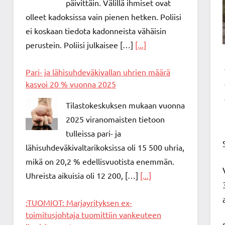
päivittäin. Välillä ihmiset ovat
olleet kadoksissa vain pienen hetken. Poliisi
ei koskaan tiedota kadonneista vähäisin
perustein. Poliisi julkaisee […]
[...]
Pari- ja lähisuhdeväkivallan uhrien määrä
kasvoi 20 % vuonna 2025
Tilastokeskuksen mukaan vuonna
2025 viranomaisten tietoon
tulleissa pari- ja
lähisuhdeväkivaltarikoksissa oli 15 500 uhria,
mikä on 20,2 % edellisvuotista enemmän.
Uhreista aikuisia oli 12 200, […]
[...]
:TUOMIOT: Marjayrityksen ex-
toimitusjohtaja tuomittiin vankeuteen