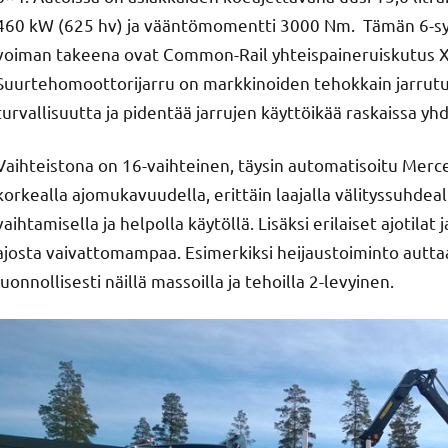
460 kW (625 hv) ja vääntömomentti 3000 Nm. Tämän 6-syli
voiman takeena ovat Common-Rail yhteispaineruiskutus X
Suurtehomoottorijarru on markkinoiden tehokkain jarrut
turvallisuutta ja pidentää jarrujen käyttöikää raskaissa yhd
Vaihteistona on 16-vaihteinen, täysin automatisoitu Mer
korkealla ajomukavuudella, erittäin laajalla välityssuhdeal
vaihtamisella ja helpolla käytöllä. Lisäksi erilaiset ajotila
ajosta vaivattomampaa. Esimerkiksi heijaustoiminto auttaa
luonnollisesti näillä massoilla ja tehoilla 2-levyinen.