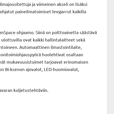
majousitettuja ja viimeinen akseli on lisäksi
ohjatut paineilmatoimiset levyjarrut kaikilla
eamSpace ohjaamo. Siinä on polttoainetta säästävä
ulottuvilla ovat kaikki hallintalaitteet sekä
intoineen. Automaattinen ilmastointilaite,
 monitoimiohjauspyörä huolehtivat osaltaan
mät mukavuusistuimet tarjoavat erinomaisen
n Bi-ksenon ajovalot, LED-huomiovalot,
avaran kuljetustehtäviin.