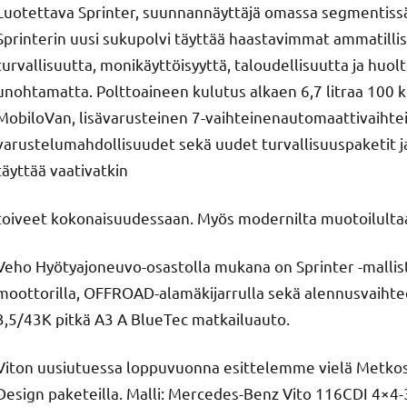
Luotettava Sprinter, suunnannäyttäjä omassa segmentis
Sprinterin uusi sukupolvi täyttää haastavimmat ammatillis
turvallisuutta, monikäyttöisyyttä, taloudellisuutta ja huo
unohtamatta. Polttoaineen kulutus alkaen 6,7 litraa 100 k
MobiloVan, lisävarusteinen 7-vaihteinenautomaattivaihtei
varustelumahdollisuudet sekä uudet turvallisuuspaketit ja
täyttää vaativatkin
toiveet kokonaisuudessaan. Myös modernilta muotoilulta
Veho Hyötyajoneuvo-osastolla mukana on Sprinter -mallis
moottorilla, OFFROAD-alamäkijarrulla sekä alennusvaihtee
3,5/43K pitkä A3 A BlueTec matkailuauto.
Viton uusiutuessa loppuvuonna esittelemme vielä Metkoss
Design paketeilla. Malli: Mercedes-Benz Vito 116CDI 4×4-