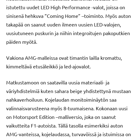
istutettu uudet LED High Performance -valot, joissa on
sinisenä hehkuva ”Coming Home” –toiminto. Myös auton
takapää on saanut uuden ilmeen uusien LED-valojen,
uusiutuneen puskurin ja niihin integroitujen pakoputkien
päiden myötä.
Vakiona AMG-malleissa ovat timantin lailla kromattu,
kimmeltävä etusäleikkö ja led-ajovalot.
Matkustamoon on saatavilla uusia materiaali- ja
väriyhdistelmiä kuten sahara beige yhdistettynä mustaan
nahkaverhoiluun. Kojelaudan monitoiminäytön saa
valinnaisvarusteena myös 8-tuumaisena. Kokonaan uusi
on Motorsport Edition –malliversio, joka on saanut
vaikutteita F1-autoista. Tällä tasolla esimerkiksi auton
AMG-vanteissa, kojelaudassa, turvavöissä ja istuimissa on