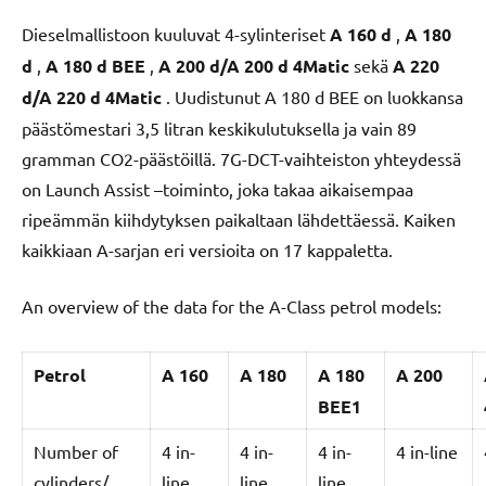
Dieselmallistoon kuuluvat 4-sylinteriset
A 160 d
,
A 180
d
,
A 180 d BEE
,
A 200 d/A 200 d 4Matic
sekä
A 220
d/A 220 d 4Matic
. Uudistunut A 180 d BEE on luokkansa
päästömestari 3,5 litran keskikulutuksella ja vain 89
gramman CO2-päästöillä. 7G-DCT-vaihteiston yhteydessä
on Launch Assist –toiminto, joka takaa aikaisempaa
ripeämmän kiihdytyksen paikaltaan lähdettäessä. Kaiken
kaikkiaan A-sarjan eri versioita on 17 kappaletta.
An overview of the data for the A-Class petrol models:
Petrol
A 160
A 180
A 180
A 200
BEE1
Number of
4 in-
4 in-
4 in-
4 in-line
cylinders/
line
line
line