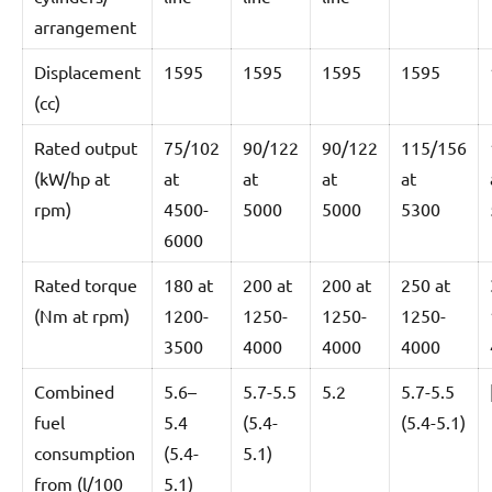
arrangement
Displacement
1595
1595
1595
1595
(cc)
Rated output
75/102
90/122
90/122
115/156
(kW/hp at
at
at
at
at
rpm)
4500-
5000
5000
5300
6000
Rated torque
180 at
200 at
200 at
250 at
(Nm at rpm)
1200-
1250-
1250-
1250-
3500
4000
4000
4000
Combined
5.6–
5.7-5.5
5.2
5.7-5.5
fuel
5.4
(5.4-
(5.4-5.1)
consumption
(5.4-
5.1)
from (l/100
5.1)