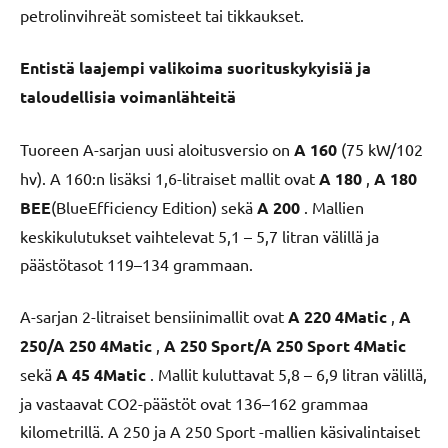
petrolinvihreät somisteet tai tikkaukset.
Entistä laajempi valikoima suorituskykyisiä ja
taloudellisia voimanlähteitä
Tuoreen A-sarjan uusi aloitusversio on
A 160
(75 kW/102
hv). A 160:n lisäksi 1,6-litraiset mallit ovat
A 180
,
A 180
BEE
(BlueEfficiency Edition) sekä
A 200
. Mallien
keskikulutukset vaihtelevat 5,1 – 5,7 litran välillä ja
päästötasot 119–134 grammaan.
A-sarjan 2-litraiset bensiinimallit ovat
A 220 4Matic
,
A
250/A 250 4Matic
,
A 250 Sport/A 250 Sport 4Matic
sekä
A 45 4Matic
. Mallit kuluttavat 5,8 – 6,9 litran välillä,
ja vastaavat CO2-päästöt ovat 136–162 grammaa
kilometrillä. A 250 ja A 250 Sport -mallien käsivalintaiset