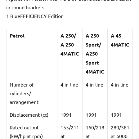
in round brackets
1 BlueEFFICIENCY Edition
Petrol
A 250/
A 250
A 45
A 250
Sport/
4MATIC
4MATIC
A250
Sport
4MATIC
Number of
4 in-line
4 in-line
4 in-line
cylinders/
arrangement
Displacement (cc)
1991
1991
1991
Rated output
155/211
160/218
280/381
(kW/hp at rpm)
at
at
at 6000