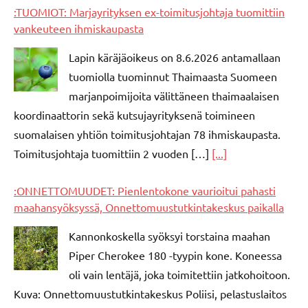
:TUOMIOT: Marjayrityksen ex-toimitusjohtaja tuomittiin
vankeuteen ihmiskaupasta
Lapin käräjäoikeus on 8.6.2026 antamallaan
tuomiolla tuominnut Thaimaasta Suomeen
marjanpoimijoita välittäneen thaimaalaisen
koordinaattorin sekä kutsujayrityksenä toimineen
suomalaisen yhtiön toimitusjohtajan 78 ihmiskaupasta.
Toimitusjohtaja tuomittiin 2 vuoden […]
[...]
:ONNETTOMUUDET: Pienlentokone vaurioitui pahasti
maahansyöksyssä, Onnettomuustutkintakeskus paikalla
Kannonkoskella syöksyi torstaina maahan
Piper Cherokee 180 -tyypin kone. Koneessa
oli vain lentäjä, joka toimitettiin jatkohoitoon.
Kuva: Onnettomuustutkintakeskus Poliisi, pelastuslaitos