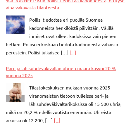
:KADONNEET: Kun poliisi tiedottaa kadonneesta, on kyse
aina vakavasta tilanteesta
Poliisi tiedottaa eri puolilla Suomea
kadonneista henkilöistä päivittäin. Välillä
ihmiset ovat olleet kadoksissa vain pienen
hetken. Poliisi ei koskaan tiedota kadonneista vähäisin
perustein. Poliisi julkaisee […]
[...]
Pari- ja lähisuhdeväkivallan uhrien määrä kasvoi 20 %
vuonna 2025
Tilastokeskuksen mukaan vuonna 2025
viranomaisten tietoon tulleissa pari- ja
lähisuhdeväkivaltarikoksissa oli 15 500 uhria,
mikä on 20,2 % edellisvuotista enemmän. Uhreista
aikuisia oli 12 200, […]
[...]