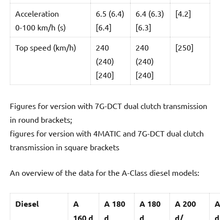
Acceleration
6.5 (6.4)
6.4 (6.3)
[4.2]
0-100 km/h (s)
[6.4]
[6.3]
Top speed (km/h)
240
240
[250]
(240)
(240)
[240]
[240]
Figures for version with 7G-DCT dual clutch transmission
in round brackets;
figures for version with 4MATIC and 7G-DCT dual clutch
transmission in square brackets
An overview of the data for the A-Class diesel models:
Diesel
A
A 180
A 180
A 200
A
160 d
d
d
d/
d