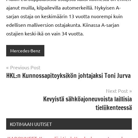
ajanut muilla, kilpailevilla automerkeillä. Nykyisen A-
sarjan ostaja on keskimäärin 13 vuotta nuorempi kuin
edellisen malliversion ostajakunta. Kiinassa A-sarjan
ostajien keski-ikä on vain 34 vuotta.
Mercedes-Benz
Post
Previous Post
HKL:n Kunnossapitoyksikön johtajaksi Toni Jurva
navigation
Next Post
Kevyistä sähköajoneuvoista laillisia
tieliikenteessä
KOTIMAAN UUTISET