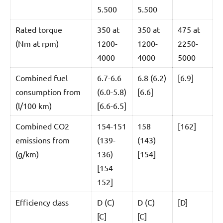
5.500
5.500
Rated torque
350 at
350 at
475 at
(Nm at rpm)
1200-
1200-
2250-
4000
4000
5000
Combined fuel
6.7-6.6
6.8 (6.2)
[6.9]
consumption from
(6.0-5.8)
[6.6]
(l/100 km)
[6.6-6.5]
Combined CO2
154-151
158
[162]
emissions from
(139-
(143)
(g/km)
136)
[154]
[154-
152]
Efficiency class
D (C)
D (C)
[D]
[C]
[C]