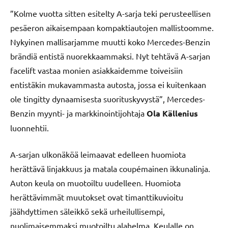
”Kolme vuotta sitten esitelty A-sarja teki perusteellisen
pesäeron aikaisempaan kompaktiautojen mallistoomme.
Nykyinen mallisarjamme muutti koko Mercedes-Benzin
brändiä entistä nuorekkaammaksi. Nyt tehtävä A-sarjan
facelift vastaa monien asiakkaidemme toiveisiin
entistäkin mukavammasta autosta, jossa ei kuitenkaan
ole tingitty dynaamisesta suorituskyvystä”, Mercedes-
Benzin myynti- ja markkinointijohtaja
Ola Källenius
luonnehtii.
A-sarjan ulkonäköä leimaavat edelleen huomiota
herättävä linjakkuus ja matala coupémainen ikkunalinja.
Auton keula on muotoiltu uudelleen. Huomiota
herättävimmät muutokset ovat timanttikuvioitu
jäähdyttimen säleikkö sekä urheilullisempi,
nuolimaisemmaksi muotoiltu alahelma. Keulalle on