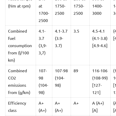
(Nm at rpm)
at
1750-
1750-
1400-
1
1700-
2500
2500
3000
3
2500
Combined
4.1-
4.1-3.7
3.5
4.5-4.1
(
fuel
3.7
(3.9-
(4.1-3.8)
[
consumption
(3,9-
3.7)
[4.9-4.6]
from (l/100
3,7)
km)
Combined
107-
107-98
89
116-106
(
CO2
98
(104-
(108-99)
1
emissions
(104-
98)
[127-
[
from (g/km)
98)
121]
1
Efficiency
A+
A+
A+
A (A+)
(
class
(A+)
(A+)
[A]
[