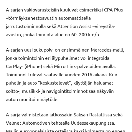
A-sarjan vakiovarusteisiin kuuluvat esimerkiksi CPA Plus
–törmäyksenestoavustin automaattisella
jarrutustoiminnolla sekä Attention Assist –vireystila-
avustin, jonka toiminta-alue on 60–200 km/h.
A-sarjan uusi sukupolvi on ensimmäinen Mercedes-malli,
jonka toimintoihin eri älypuhelimet voi integroida
CarPlay- (iPhone) sekä MirrorLink-palveluiden avulla.
Toiminnot tulevat saataville vuoden 2016 aikana. Kun
puhelin ja auto ”keskustelevat”, käyttäjän haluamat
soitto-, musiikki- ja navigointitoiminnot saa näkyviin
auton monitoiminäytölle.
A-sarja valmistetaan jatkossakin Saksan Rastattissa sekä
Valmet Automotiven tehtaalla Uudessakaupungissa.
Mallin eurooppalaisista ostajista kaksi kolmesta on ennen