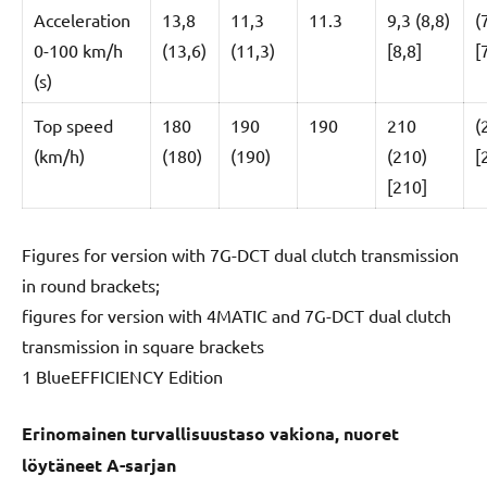
Acceleration
13,8
11,3
11.3
9,3 (8,8)
(
0-100 km/h
(13,6)
(11,3)
[8,8]
[
(s)
Top speed
180
190
190
210
(
(km/h)
(180)
(190)
(210)
[
[210]
Figures for version with 7G-DCT dual clutch transmission
in round brackets;
figures for version with 4MATIC and 7G-DCT dual clutch
transmission in square brackets
1 BlueEFFICIENCY Edition
Erinomainen turvallisuustaso vakiona, nuoret
löytäneet A-sarjan