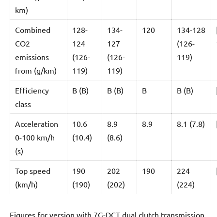
km)
Combined
128-
134-
120
134-128
CO2
124
127
(126-
emissions
(126-
(126-
119)
from (g/km)
119)
119)
Efficiency
B (B)
B (B)
B
B (B)
class
Acceleration
10.6
8.9
8.9
8.1 (7.8)
0-100 km/h
(10.4)
(8.6)
(s)
Top speed
190
202
190
224
(km/h)
(190)
(202)
(224)
Figures for version with 7G-DCT dual clutch transmission