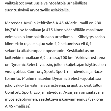
vaihteistot ovat uusia vaihtoehtoja urheilullista
suorituskykyä arvostaville asiakkaille.
Mercedes-AMG:n kehittämä A 45 4Matic –malli on 280
kW/381 hv tehollaan ja 475 Nm:n väännöllään maailman
voimakkain kompaktiluokan urheilumalli. Kiihdytys sadan
kilometrin rajalle sujuu vain 4,2 sekunnissa eli 0,4
sekuntia aikaisempaa nopeammin. Keskikulutus on
kuitenkin ennallaan 6,9 litrassa/100 km. Vakiovarusteena
on Dynamic Select -valitsin, jolloin kuljettajan käytössä on
viisi ajotilaa: Comfort, Sport, Sport + , Individual ja Race-
toiminto. Muihin malleihin Dynamic Select –ajotilat saa
joko vakio- tai valinnaisvarusteena, ja ajotilat ovat tällöin
Comfort, Sport, Eco ja Individual. A-sarjaan on saatavana
myös adaptiivinen, säädettävä iskunvaimennus (vakiona
A 45 -mallissa).