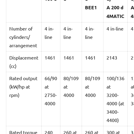
BEE1
A 200 d
A
4MATIC
4
Number of
4 in-
4 in-
4 in-
4 in-line
4
cylinders/
line
line
line
arrangement
Displacement
1461
1461
1461
2143
2
(cc)
Rated output
66/90
80/109
80/109
100/136
1
(kW/hp at
at
at
at
at
a
rpm)
2750-
4000
4000
3200-
3
4000
4000 (at
3
3400-
4400)
Rated torque
240
260 at
260 at
300 at
3