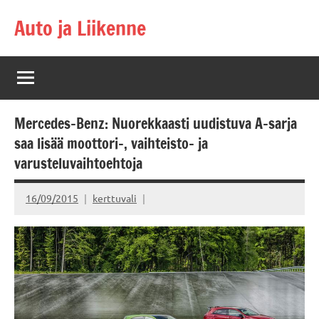
Skip
Auto ja Liikenne
to
content
Mercedes-Benz: Nuorekkaasti uudistuva A-sarja
saa lisää moottori-, vaihteisto- ja
varusteluvaihtoehtoja
16/09/2015
kerttuvali