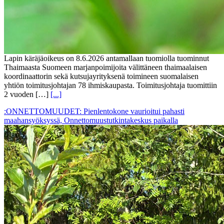
Lapin käräjäoikeus on 8.6.2026 antamallaan tuomiolla tuominnut
Thaimaasta Suomeen marjanpoimijoita välittäneen thaimaalaisen
koordinaattorin sekä kutsujayrityksenä toimineen suomalaisen
yhtiön toimitusjohtajan 78 ihmiskaupasta. Toimitusjohtaja tuomittiin
2 vuoden […]
[...]
:ONNETTOMUUDET: Pienlentokone vaurioitui pahasti
maahansyöksyssä, Onnettomuustutkintakeskus paikalla