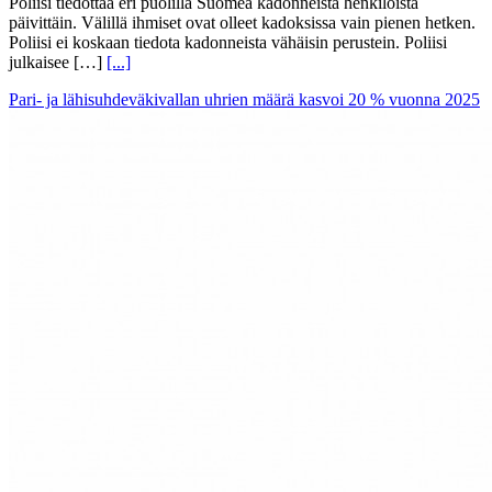
Poliisi tiedottaa eri puolilla Suomea kadonneista henkilöistä
päivittäin. Välillä ihmiset ovat olleet kadoksissa vain pienen hetken.
Poliisi ei koskaan tiedota kadonneista vähäisin perustein. Poliisi
julkaisee […]
[...]
Pari- ja lähisuhdeväkivallan uhrien määrä kasvoi 20 % vuonna 2025