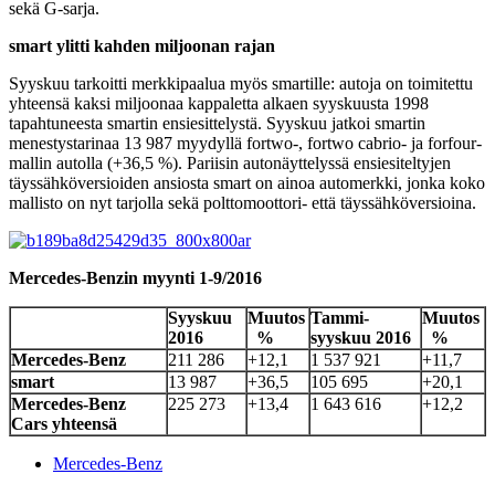
sekä G-sarja.
smart ylitti kahden miljoonan rajan
Syyskuu tarkoitti merkkipaalua myös smartille: autoja on toimitettu
yhteensä kaksi miljoonaa kappaletta alkaen syyskuusta 1998
tapahtuneesta smartin ensiesittelystä. Syyskuu jatkoi smartin
menestystarinaa 13 987 myydyllä fortwo-, fortwo cabrio- ja forfour-
mallin autolla (+36,5 %). Pariisin autonäyttelyssä ensiesiteltyjen
täyssähköversioiden ansiosta smart on ainoa automerkki, jonka koko
mallisto on nyt tarjolla sekä polttomoottori- että täyssähköversioina.
Mercedes-Benzin myynti 1-9/2016
Syyskuu
Muutos
Tammi-
Muutos
2016
%
syyskuu
2016
%
Mercedes-Benz
211 286
+12,1
1 537 921
+11,7
smart
13 987
+36,5
105 695
+20,1
Mercedes-Benz
225 273
+13,4
1 643 616
+12,2
Cars yhteensä
Mercedes-Benz