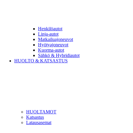
Henkilöautot
Linja-autot
Matkailuajoneuvot
Hyötyajoneuvot
Kuorma-autot
Sähkö & Hybridiautot
HUOLTO & KATSASTUS
HUOLTAMOT
Katsastus
Latausasemat