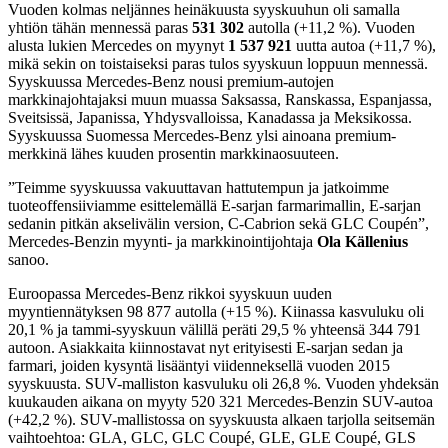
Vuoden kolmas neljännes heinäkuusta syyskuuhun oli samalla
yhtiön tähän mennessä paras
531 302
autolla (+11,2 %). Vuoden
alusta lukien Mercedes on myynyt
1 537 921
uutta autoa (+11,7 %),
mikä sekin on toistaiseksi paras tulos syyskuun loppuun mennessä.
Syyskuussa Mercedes-Benz nousi premium-autojen
markkinajohtajaksi muun muassa Saksassa, Ranskassa, Espanjassa,
Sveitsissä, Japanissa, Yhdysvalloissa, Kanadassa ja Meksikossa.
Syyskuussa Suomessa Mercedes-Benz ylsi ainoana premium-
merkkinä lähes kuuden prosentin markkinaosuuteen.
”Teimme syyskuussa vakuuttavan hattutempun ja jatkoimme
tuoteoffensiiviamme esittelemällä E-sarjan farmarimallin, E-sarjan
sedanin pitkän akselivälin version, C-Cabrion sekä GLC Coupén”,
Mercedes-Benzin myynti- ja markkinointijohtaja
Ola Källenius
sanoo.
Euroopassa Mercedes-Benz rikkoi syyskuun uuden
myyntiennätyksen 98 877 autolla (+15 %). Kiinassa kasvuluku oli
20,1 % ja tammi-syyskuun välillä peräti 29,5 % yhteensä 344 791
autoon. Asiakkaita kiinnostavat nyt erityisesti E-sarjan sedan ja
farmari, joiden kysyntä lisääntyi viidenneksellä vuoden 2015
syyskuusta. SUV-malliston kasvuluku oli 26,8 %. Vuoden yhdeksän
kuukauden aikana on myyty 520 321 Mercedes-Benzin SUV-autoa
(+42,2 %). SUV-mallistossa on syyskuusta alkaen tarjolla seitsemän
vaihtoehtoa: GLA, GLC, GLC Coupé, GLE, GLE Coupé, GLS