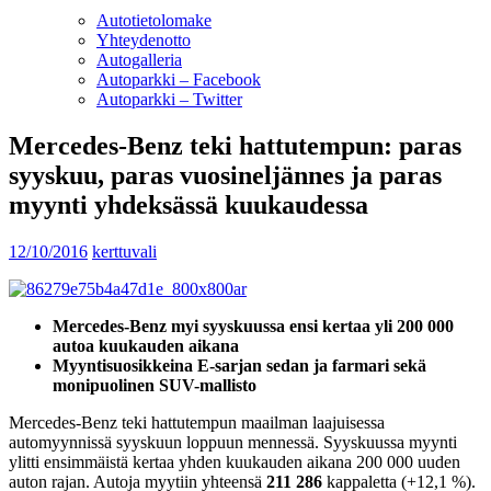
Autotietolomake
Yhteydenotto
Autogalleria
Autoparkki – Facebook
Autoparkki – Twitter
Mercedes-Benz teki hattutempun: paras
syyskuu, paras vuosineljännes ja paras
myynti yhdeksässä kuukaudessa
12/10/2016
kerttuvali
Mercedes-Benz myi syyskuussa ensi kertaa yli 200 000
autoa kuukauden aikana
Myyntisuosikkeina E-sarjan sedan ja farmari sekä
monipuolinen SUV-mallisto
Mercedes-Benz teki hattutempun maailman laajuisessa
automyynnissä syyskuun loppuun mennessä. Syyskuussa myynti
ylitti ensimmäistä kertaa yhden kuukauden aikana 200 000 uuden
auton rajan. Autoja myytiin yhteensä
211 286
kappaletta (+12,1 %).