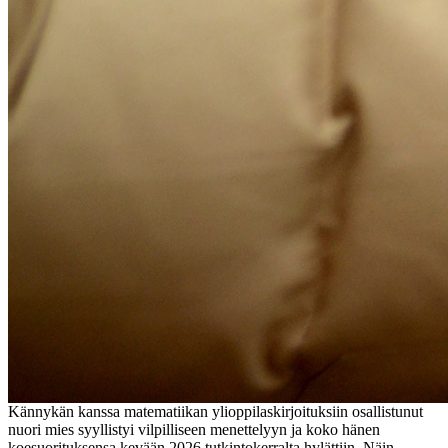
Kännykän kanssa matematiikan ylioppilaskirjoituksiin osallistunut
nuori mies syyllistyi vilpilliseen menettelyyn ja koko hänen
koesuorituksensa kevään 2026 tutkintokerralta hylättiin. Näin