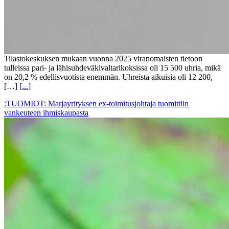
Tilastokeskuksen mukaan vuonna 2025 viranomaisten tietoon
tulleissa pari- ja lähisuhdeväkivaltarikoksissa oli 15 500 uhria, mikä
on 20,2 % edellisvuotista enemmän. Uhreista aikuisia oli 12 200,
[…]
[...]
:TUOMIOT: Marjayrityksen ex-toimitusjohtaja tuomittiin
vankeuteen ihmiskaupasta