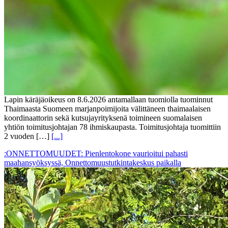
Lapin käräjäoikeus on 8.6.2026 antamallaan tuomiolla tuominnut
Thaimaasta Suomeen marjanpoimijoita välittäneen thaimaalaisen
koordinaattorin sekä kutsujayrityksenä toimineen suomalaisen
yhtiön toimitusjohtajan 78 ihmiskaupasta. Toimitusjohtaja tuomittiin
2 vuoden […]
[...]
:ONNETTOMUUDET: Pienlentokone vaurioitui pahasti
maahansyöksyssä, Onnettomuustutkintakeskus paikalla