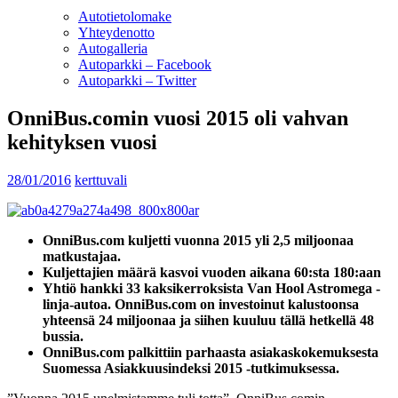
Autotietolomake
Yhteydenotto
Autogalleria
Autoparkki – Facebook
Autoparkki – Twitter
OnniBus.comin vuosi 2015 oli vahvan
kehityksen vuosi
28/01/2016
kerttuvali
OnniBus.com kuljetti vuonna 2015 yli 2,5 miljoonaa
matkustajaa.
Kuljettajien määrä kasvoi vuoden aikana 60:sta 180:aan
Yhtiö hankki 33 kaksikerroksista Van Hool Astromega -
linja-autoa. OnniBus.com on investoinut kalustoonsa
yhteensä 24 miljoonaa ja siihen kuuluu tällä hetkellä 48
bussia.
OnniBus.com palkittiin parhaasta asiakaskokemuksesta
Suomessa Asiakkuusindeksi 2015 -tutkimuksessa.