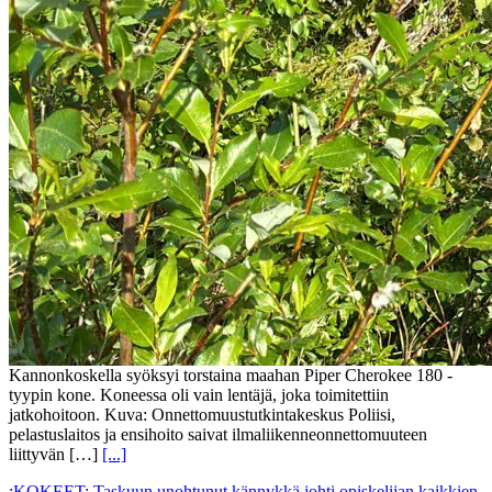
Kannonkoskella syöksyi torstaina maahan Piper Cherokee 180 -
tyypin kone. Koneessa oli vain lentäjä, joka toimitettiin
jatkohoitoon. Kuva: Onnettomuustutkintakeskus Poliisi,
pelastuslaitos ja ensihoito saivat ilmaliikenneonnettomuuteen
liittyvän […]
[...]
:KOKEET: Taskuun unohtunut kännykkä johti opiskelijan kaikkien