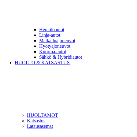
Henkilöautot
Linja-autot
Matkailuajoneuvot
Hyötyajoneuvot
Kuorma-autot
Sähkö & Hybridiautot
HUOLTO & KATSASTUS
HUOLTAMOT
Katsastus
Latausasemat