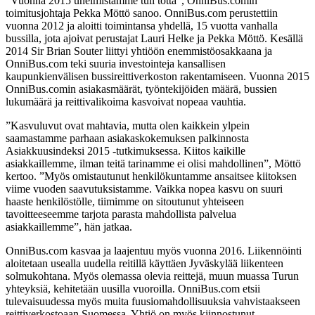
”Vuonna 2015 unelmistamme tuli totta”, OnniBus.comin
toimitusjohtaja Pekka Möttö sanoo. OnniBus.com perustettiin
vuonna 2012 ja aloitti toimintansa yhdellä, 15 vuotta vanhalla
bussilla, jota ajoivat perustajat Lauri Helke ja Pekka Möttö. Kesällä
2014 Sir Brian Souter liittyi yhtiöön enemmistöosakkaana ja
OnniBus.com teki suuria investointeja kansallisen
kaupunkienvälisen bussireittiverkoston rakentamiseen. Vuonna 2015
OnniBus.comin asiakasmäärät, työntekijöiden määrä, bussien
lukumäärä ja reittivalikoima kasvoivat nopeaa vauhtia.
”Kasvuluvut ovat mahtavia, mutta olen kaikkein ylpein
saamastamme parhaan asiakaskokemuksen palkinnosta
Asiakkuusindeksi 2015 -tutkimuksessa. Kiitos kaikille
asiakkaillemme, ilman teitä tarinamme ei olisi mahdollinen”, Möttö
kertoo. ”Myös omistautunut henkilökuntamme ansaitsee kiitoksen
viime vuoden saavutuksistamme. Vaikka nopea kasvu on suuri
haaste henkilöstölle, tiimimme on sitoutunut yhteiseen
tavoitteeseemme tarjota parasta mahdollista palvelua
asiakkaillemme”, hän jatkaa.
OnniBus.com kasvaa ja laajentuu myös vuonna 2016. Liikennöinti
aloitetaan usealla uudella reitillä käyttäen Jyväskylää liikenteen
solmukohtana. Myös olemassa olevia reittejä, muun muassa Turun
yhteyksiä, kehitetään uusilla vuoroilla. OnniBus.com etsii
tulevaisuudessa myös muita fuusiomahdollisuuksia vahvistaakseen
reittiverkostoaan Suomessa. Yhtiö on myös kiinnostunut