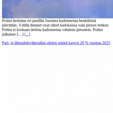
Poliisi tiedottaa eri puolilla Suomea kadonneista henkilöistä
päivittäin. Välillä ihmiset ovat olleet kadoksissa vain pienen hetken.
Poliisi ei koskaan tiedota kadonneista vähäisin perustein. Poliisi
julkaisee […]
[...]
Pari- ja lähisuhdeväkivallan uhrien määrä kasvoi 20 % vuonna 2025