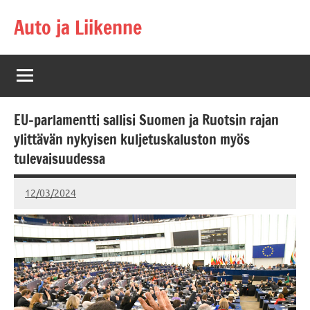
Skip
Auto ja Liikenne
to
content
EU-parlamentti sallisi Suomen ja Ruotsin rajan
ylittävän nykyisen kuljetuskaluston myös
tulevaisuudessa
12/03/2024
kerttuvali