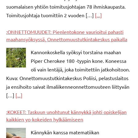
suomalaisen yhtiön toimitusjohtajan 78 ihmiskaupasta.
Toimitusjohtaja tuomittiin 2 vuoden […]
[...]
:ONNETTOMUUDET: Pienlentokone vaurioitui pahasti
maahansyöksyssä, Onnettomuustutkintakeskus paikalla
Kannonkoskella syöksyi torstaina maahan
Piper Cherokee 180 -tyypin kone. Koneessa
oli vain lentäjä, joka toimitettiin jatkohoitoon.
Kuva: Onnettomuustutkintakeskus Poliisi, pelastuslaitos
ja ensihoito saivat ilmaliikenneonnettomuuteen liittyvän
[…]
[...]
:KOKEET: Taskuun unohtunut kännykkä johti opiskelijan
kaikkien yo-kokeiden hylkäämiseen
Kännykän kanssa matematiikan