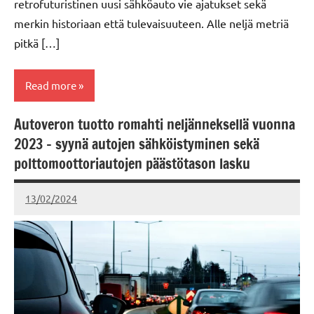
retrofuturistinen uusi sähköauto vie ajatukset sekä
merkin historiaan että tulevaisuuteen. Alle neljä metriä
pitkä […]
Read more
Autoveron tuotto romahti neljänneksellä vuonna
Renault
2023 – syynä autojen sähköistyminen sekä
polttomoottoriautojen päästötason lasku
13/02/2024
kerttuvali