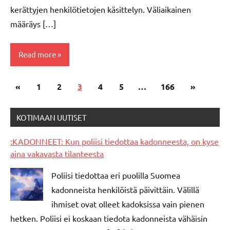
kerättyjen henkilötietojen käsittelyn. Väliaikainen
määräys […]
Read more
Posts
Previous
Next
«
Taksit
1
2
3
4
5
…
166
»
pagination
Posts
Posts
KOTIMAAN UUTISET
:KADONNEET: Kun poliisi tiedottaa kadonneesta, on kyse
aina vakavasta tilanteesta
Poliisi tiedottaa eri puolilla Suomea
kadonneista henkilöistä päivittäin. Välillä
ihmiset ovat olleet kadoksissa vain pienen
hetken. Poliisi ei koskaan tiedota kadonneista vähäisin