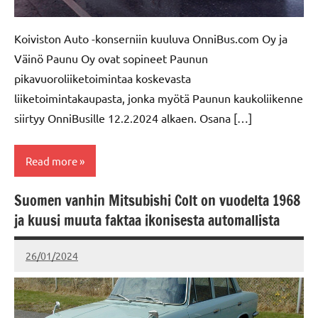
Koiviston Auto -konserniin kuuluva OnniBus.com Oy ja
Väinö Paunu Oy ovat sopineet Paunun
pikavuoroliiketoimintaa koskevasta
liiketoimintakaupasta, jonka myötä Paunun kaukoliikenne
siirtyy OnniBusille 12.2.2024 alkaen. Osana […]
Read more
Suomen vanhin Mitsubishi Colt on vuodelta 1968
LINJA-
ja kuusi muuta faktaa ikonisesta automallista
AUTOLIIKENNE
26/01/2024
kerttuvali