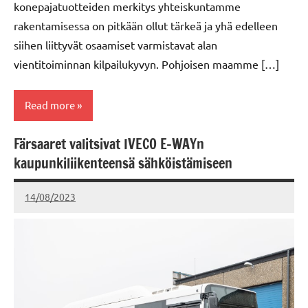
konepajatuotteiden merkitys yhteiskuntamme
rakentamisessa on pitkään ollut tärkeä ja yhä edelleen
siihen liittyvät osaamiset varmistavat alan
vientitoiminnan kilpailukyvyn. Pohjoisen maamme […]
Read more
Färsaaret valitsivat IVECO E-WAYn
Sisu-
kaupunkiliikenteensä sähköistämiseen
Auto
14/08/2023
kerttuvali