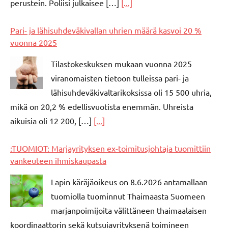
perustein. Poliisi julkaisee […]
[...]
Pari- ja lähisuhdeväkivallan uhrien määrä kasvoi 20 %
vuonna 2025
Tilastokeskuksen mukaan vuonna 2025
viranomaisten tietoon tulleissa pari- ja
lähisuhdeväkivaltarikoksissa oli 15 500 uhria,
mikä on 20,2 % edellisvuotista enemmän. Uhreista
aikuisia oli 12 200, […]
[...]
:TUOMIOT: Marjayrityksen ex-toimitusjohtaja tuomittiin
vankeuteen ihmiskaupasta
Lapin käräjäoikeus on 8.6.2026 antamallaan
tuomiolla tuominnut Thaimaasta Suomeen
marjanpoimijoita välittäneen thaimaalaisen
koordinaattorin sekä kutsujayrityksenä toimineen