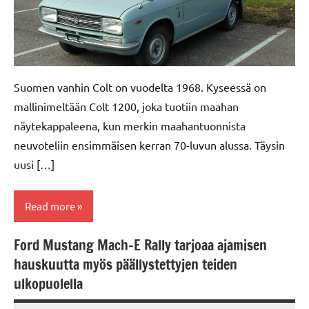
Suomen vanhin Colt on vuodelta 1968. Kyseessä on
mallinimeltään Colt 1200, joka tuotiin maahan
näytekappaleena, kun merkin maahantuonnista
neuvoteliin ensimmäisen kerran 70-luvun alussa. Täysin
uusi […]
Read more
Ford Mustang Mach-E Rally tarjoaa ajamisen
Mitsubishi
hauskuutta myös päällystettyjen teiden
Colt
ulkopuolella