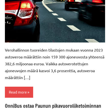
Verohallinnon tuoreiden tilastojen mukaan vuonna 2023
autoveroa määrättiin noin 159 300 ajoneuvosta yhteensä
382,6 miljoonaa euroa. Vaikka autoverotettujen
ajoneuvojen määrä kasvoi 3,6 prosenttia, autoveroa
määrättiin […]
Read more
OnniBus ostaa Paunun pikavuoroliiketoiminnan
Autoverotus