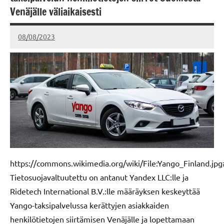
IVECO
Venäjälle väliaikaisesti
LINJA-
AUTOLIIKENNE
08/08/2023
kerttuvali
https://commons.wikimedia.org/wiki/File:Yango_Finland.jp
Tietosuojavaltuutettu on antanut Yandex LLC:lle ja
Ridetech International B.V.:lle määräyksen keskeyttää
Yango-taksipalvelussa kerättyjen asiakkaiden
henkilötietojen siirtämisen Venäjälle ja lopettamaan