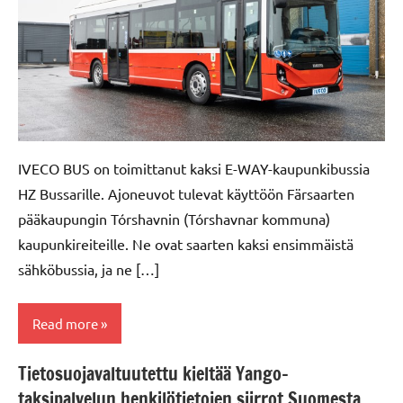
IVECO BUS on toimittanut kaksi E-WAY-kaupunkibussia
HZ Bussarille. Ajoneuvot tulevat käyttöön Färsaarten
pääkaupungin Tórshavnin (Tórshavnar kommuna)
kaupunkireiteille. Ne ovat saarten kaksi ensimmäistä
sähköbussia, ja ne […]
Read more
Tietosuojavaltuutettu kieltää Yango-
Hyötyajoneuvot
taksipalvelun henkilötietojen siirrot Suomesta