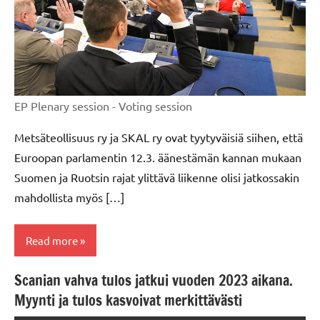
EP Plenary session - Voting session
Metsäteollisuus ry ja SKAL ry ovat tyytyväisiä siihen, että
Euroopan parlamentin 12.3. äänestämän kannan mukaan
Suomen ja Ruotsin rajat ylittävä liikenne olisi jatkossakin
mahdollista myös […]
Read more
Scanian vahva tulos jatkui vuoden 2023 aikana.
LOGISTIIKKA
Myynti ja tulos kasvoivat merkittävästi