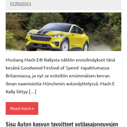
07/09/2023
kerttuvali
Mustang Mach-E® Rallysta nähtiin ensisilmäykset tänä
kesänä Goodwood Festival of Speed -tapahtumassa
Britanniassa, ja nyt se esiteltiin ensimmäisen kerran
ilman naamiointia Münchenin autonäyttelyssä. Mach-E
Rally liittyy […]
Read more
Sisu Auton kasvun tavoitteet sotilasajoneuvojen
Ford