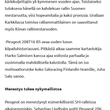
kärkikuljettajiin yli kymmenen vuoden ajan. Toistaiseksi
tuloksena hänellä on kahdeksan rallin Suomen
mestaruutta, viisi hopeamitalia ja kaksi pronssia. Urallaan
Karkkilassa toimiva ralliammattilainen on saavuttanut
myös Kiinan rallimestaruuden.
-Peugeot 208T16 R5 avaa uuden luvun
kilpailuhistoriassani. Pitkästä aikaa saamme kartanlukija
Marko Salmisen kanssa ajaa voitosta parhaalla ja
uusimmalla mahdollisella kalustolla. Tämä on iso
motivaatioruiske koko Saloracing Finlandin teamille, Juha
Salo sanoo.
Menestys tukee nykymallistoa
Peugeot on menestynyt esimerkillisesti SM-ralleissa
aikaisemminkin. Sebastian Lindholm voitti Peugeot 206