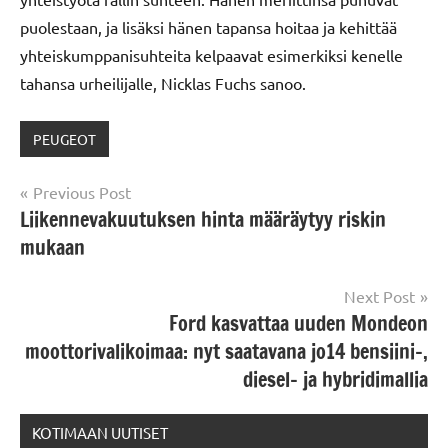
puolestaan, ja lisäksi hänen tapansa hoitaa ja kehittää
yhteiskumppanisuhteita kelpaavat esimerkiksi kenelle
tahansa urheilijalle, Nicklas Fuchs sanoo.
PEUGEOT
Post
Previous Post
Liikennevakuutuksen hinta määräytyy riskin
navigation
mukaan
Next Post
Ford kasvattaa uuden Mondeon
moottorivalikoimaa: nyt saatavana jo14 bensiini-,
diesel- ja hybridimallia
KOTIMAAN UUTISET