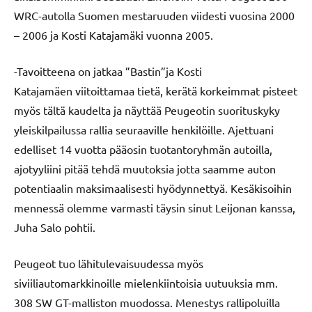
WRC-autolla Suomen mestaruuden viidesti vuosina 2000
– 2006 ja Kosti Katajamäki vuonna 2005.
-Tavoitteena on jatkaa ”Bastin”ja Kosti
Katajamäen viitoittamaa tietä, kerätä korkeimmat pisteet
myös tältä kaudelta ja näyttää Peugeotin suorituskyky
yleiskilpailussa rallia seuraaville henkilöille. Ajettuani
edelliset 14 vuotta pääosin tuotantoryhmän autoilla,
ajotyyliini pitää tehdä muutoksia jotta saamme auton
potentiaalin maksimaalisesti hyödynnettyä. Kesäkisoihin
mennessä olemme varmasti täysin sinut Leijonan kanssa,
Juha Salo pohtii.
Peugeot tuo lähitulevaisuudessa myös
siviiliautomarkkinoille mielenkiintoisia uutuuksia mm.
308 SW GT-malliston muodossa. Menestys rallipoluilla