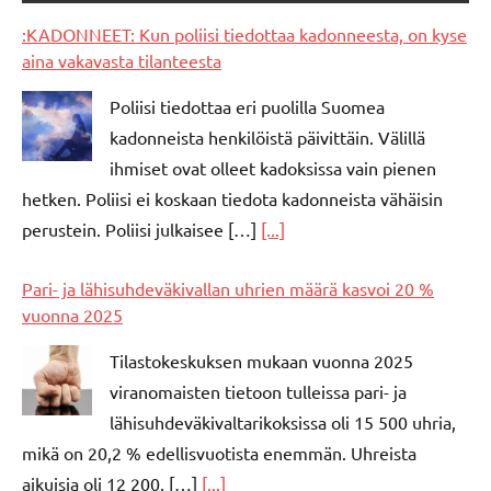
:KADONNEET: Kun poliisi tiedottaa kadonneesta, on kyse
aina vakavasta tilanteesta
Poliisi tiedottaa eri puolilla Suomea
kadonneista henkilöistä päivittäin. Välillä
ihmiset ovat olleet kadoksissa vain pienen
hetken. Poliisi ei koskaan tiedota kadonneista vähäisin
perustein. Poliisi julkaisee […]
[...]
Pari- ja lähisuhdeväkivallan uhrien määrä kasvoi 20 %
vuonna 2025
Tilastokeskuksen mukaan vuonna 2025
viranomaisten tietoon tulleissa pari- ja
lähisuhdeväkivaltarikoksissa oli 15 500 uhria,
mikä on 20,2 % edellisvuotista enemmän. Uhreista
aikuisia oli 12 200, […]
[...]