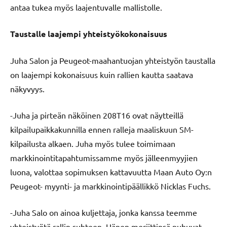
antaa tukea myös laajentuvalle mallistolle.
Taustalle laajempi yhteistyökokonaisuus
Juha Salon ja Peugeot-maahantuojan yhteistyön taustalla
on laajempi kokonaisuus kuin rallien kautta saatava
näkyvyys.
-Juha ja pirteän näköinen 208T16 ovat näytteillä
kilpailupaikkakunnilla ennen ralleja maaliskuun SM-
kilpailusta alkaen. Juha myös tulee toimimaan
markkinointitapahtumissamme myös jälleenmyyjien
luona, valottaa sopimuksen kattavuutta Maan Auto Oy:n
Peugeot- myynti- ja markkinointipäällikkö Nicklas Fuchs.
-Juha Salo on ainoa kuljettaja, jonka kanssa teemme
yhteistyötä rallin suhteen. Hänen meriittinsä puhuvat