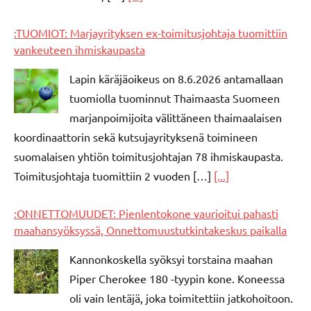
:TUOMIOT: Marjayrityksen ex-toimitusjohtaja tuomittiin
vankeuteen ihmiskaupasta
Lapin käräjäoikeus on 8.6.2026 antamallaan
tuomiolla tuominnut Thaimaasta Suomeen
marjanpoimijoita välittäneen thaimaalaisen
koordinaattorin sekä kutsujayrityksenä toimineen
suomalaisen yhtiön toimitusjohtajan 78 ihmiskaupasta.
Toimitusjohtaja tuomittiin 2 vuoden […]
[...]
:ONNETTOMUUDET: Pienlentokone vaurioitui pahasti
maahansyöksyssä, Onnettomuustutkintakeskus paikalla
Kannonkoskella syöksyi torstaina maahan
Piper Cherokee 180 -tyypin kone. Koneessa
oli vain lentäjä, joka toimitettiin jatkohoitoon.