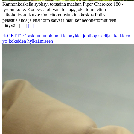
Kannonkoskella syöksyi torstaina maahan Piper Cherokee 180 -
tyypin kone. Koneessa oli vain lentäjä, joka toimitettiin
jatkohoitoon. Kuva: Onnettomuustutkintakeskus Poliisi,
pelastuslaitos ja ensihoito saivat ilmaliikenneonnettomuuteen
liittyvän […]
[...]
:KOKEET: Taskuun unohtunut kännykkä johti opiskelijan kaikkien
yo-kokeiden hylkäämiseen