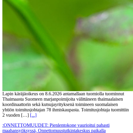
Lapin käräjäoikeus on 8.6.2026 antamallaan tuomiolla tuominnut
Thaimaasta Suomeen marjanpoimijoita välittäneen thaimaalaisen
koordinaattorin sekä kutsujayrityksenä toimineen suomalaisen
yhtiön toimitusjohtajan 78 ihmiskaupasta. Toimitusjohtaja tuomittiin
2 vuoden […]
[...]
:ONNETTOMUUDET: Pienlentokone vaurioitui pahasti
maahansyöksyssä, Onnettomuustutkintakeskus paikalla