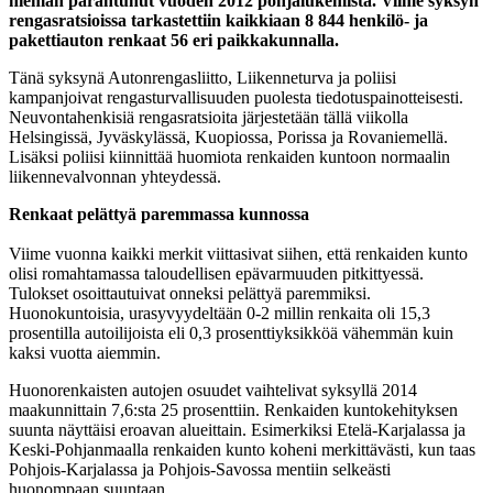
hieman parantunut vuoden 2012 pohjalukemista. Viime syksyn
rengasratsioissa tarkastettiin kaikkiaan 8 844 henkilö- ja
pakettiauton renkaat 56 eri paikkakunnalla.
Tänä syksynä Autonrengasliitto, Liikenneturva ja poliisi
kampanjoivat rengasturvallisuuden puolesta tiedotuspainotteisesti.
Neuvontahenkisiä rengasratsioita järjestetään tällä viikolla
Helsingissä, Jyväskylässä, Kuopiossa, Porissa ja Rovaniemellä.
Lisäksi poliisi kiinnittää huomiota renkaiden kuntoon normaalin
liikennevalvonnan yhteydessä.
Renkaat pelättyä paremmassa kunnossa
Viime vuonna kaikki merkit viittasivat siihen, että renkaiden kunto
olisi romahtamassa taloudellisen epävarmuuden pitkittyessä.
Tulokset osoittautuivat onneksi pelättyä paremmiksi.
Huonokuntoisia, urasyvyydeltään 0-2 millin renkaita oli 15,3
prosentilla autoilijoista eli 0,3 prosenttiyksikköä vähemmän kuin
kaksi vuotta aiemmin.
Huonorenkaisten autojen osuudet vaihtelivat syksyllä 2014
maakunnittain 7,6:sta 25 prosenttiin. Renkaiden kuntokehityksen
suunta näyttäisi eroavan alueittain. Esimerkiksi Etelä-Karjalassa ja
Keski-Pohjanmaalla renkaiden kunto koheni merkittävästi, kun taas
Pohjois-Karjalassa ja Pohjois-Savossa mentiin selkeästi
huonompaan suuntaan.