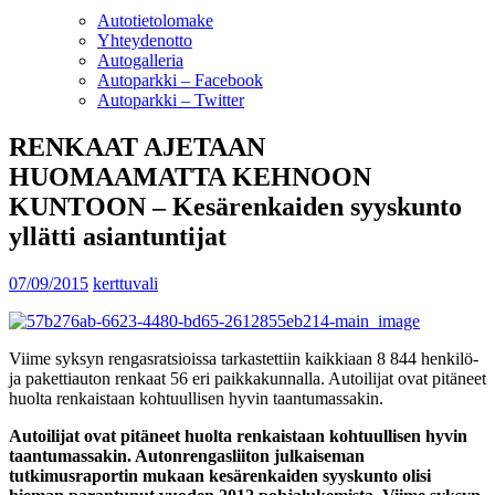
Autotietolomake
Yhteydenotto
Autogalleria
Autoparkki – Facebook
Autoparkki – Twitter
RENKAAT AJETAAN
HUOMAAMATTA KEHNOON
KUNTOON – Kesärenkaiden syyskunto
yllätti asiantuntijat
07/09/2015
kerttuvali
Viime syksyn rengasratsioissa tarkastettiin kaikkiaan 8 844 henkilö-
ja pakettiauton renkaat 56 eri paikkakunnalla. Autoilijat ovat pitäneet
huolta renkaistaan kohtuullisen hyvin taantumassakin.
Autoilijat ovat pitäneet huolta renkaistaan kohtuullisen hyvin
taantumassakin. Autonrengasliiton julkaiseman
tutkimusraportin mukaan kesärenkaiden syyskunto olisi