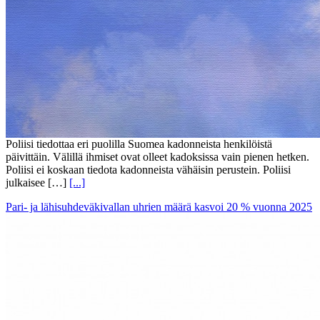
Poliisi tiedottaa eri puolilla Suomea kadonneista henkilöistä
päivittäin. Välillä ihmiset ovat olleet kadoksissa vain pienen hetken.
Poliisi ei koskaan tiedota kadonneista vähäisin perustein. Poliisi
julkaisee […]
[...]
Pari- ja lähisuhdeväkivallan uhrien määrä kasvoi 20 % vuonna 2025