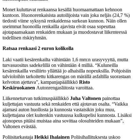
Monet kuluttavat renkaansa kesällä huomaamattaan kehnoon
kuntoon. Huonorenkaisista autoilijoista vain joka neljäs (24,7 %)
tiedosti viime syksynä renkaidensa surkean kunnon. Näin ollen
useimmat huonoilla renkailla ajavista eivät osaa sopeuttaa
ajotapaansakaan renkaiden mukaan ja muodostavat liikenteessä
todellisen riskiryhmän.
Ratsaa renkaasi 2 euron kolikolla
Laki vaatii kesärenkailta vähintään 1,6 mm:n urasyvyyttä, mutta
turvasuositus sadekelillä on vähintään 4 milliä. “Kuluneilla
kesärenkailla vesiliirto yllättää jo alhaisilla nopeuksilla. Pohjoisiin
talvioloihin tarkoitettu kitkarengas on märällä asfaltilla suorastaan
kelvoton ajettava”, kampanjapäällikkö
Risto
Keskiruokanen
Autonrengasliitosta varoittaa.
Liikenneturvan tutkimuspäällikkö
Juha Valtonen
painottaa
kuljettajan vastuuta sekä renkaiden että ajotavan osalta. “Vaikka
ajamasi auton huollosta ja kunnosta vastaisikin joku muu,
kuljettajana olet kuitenkin vastuussa kulkupelisi kunnosta. Lisäksi
ajonopeus pitäisi muistaa aina sovittaa olosuhteiden mukaan”,
Valtonen evästää.
Poliisitarkastaja
Heikki Ihalainen
Poliisihallituksesta uskoo