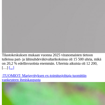
Tilastokeskuksen mukaan vuonna 2025 viranomaisten tietoon
tulleissa pari- ja lähisuhdeväkivaltarikoksissa oli 15 500 uhria, mikä
on 20,2 % edellisvuotista enemmän. Uhreista aikuisia oli 12 200,
[…]
[...]
:TUOMIOT: Marjayrityksen ex-toimitusjohtaja tuomittiin
vankeuteen ihmiskaupasta