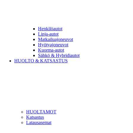
Henkilöautot
Linja-autot
Matkailuajoneuvot
Hyötyajoneuvot
Kuorma-autot
Sähkö & Hybridiautot
HUOLTO & KATSASTUS
HUOLTAMOT
Katsastus
Latausasemat