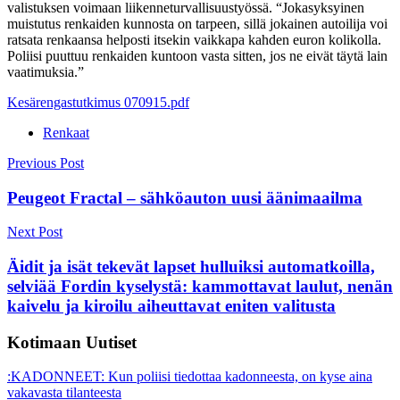
valistuksen voimaan liikenneturvallisuustyössä. “Jokasyksyinen
muistutus renkaiden kunnosta on tarpeen, sillä jokainen autoilija voi
ratsata renkaansa helposti itsekin vaikkapa kahden euron kolikolla.
Poliisi puuttuu renkaiden kuntoon vasta sitten, jos ne eivät täytä lain
vaatimuksia.”
Kesärengastutkimus 070915.pdf
Renkaat
Post
Previous Post
navigation
Peugeot Fractal – sähköauton uusi äänimaailma
Next Post
Äidit ja isät tekevät lapset hulluiksi automatkoilla,
selviää Fordin kyselystä: kammottavat laulut, nenän
kaivelu ja kiroilu aiheuttavat eniten valitusta
Kotimaan Uutiset
:KADONNEET: Kun poliisi tiedottaa kadonneesta, on kyse aina
vakavasta tilanteesta