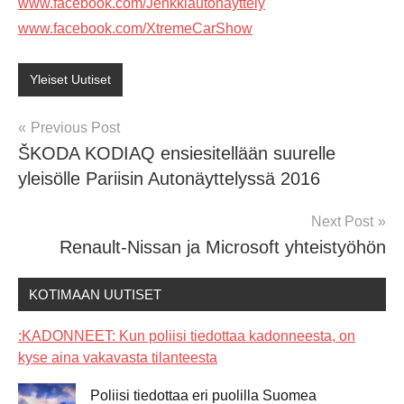
www.facebook.com/Jenkkiautonayttely
www.facebook.com/XtremeCarShow
Yleiset Uutiset
Post
Previous Post
ŠKODA KODIAQ ensiesitellään suurelle
navigation
yleisölle Pariisin Autonäyttelyssä 2016
Next Post
Renault-Nissan ja Microsoft yhteistyöhön
KOTIMAAN UUTISET
:KADONNEET: Kun poliisi tiedottaa kadonneesta, on
kyse aina vakavasta tilanteesta
Poliisi tiedottaa eri puolilla Suomea