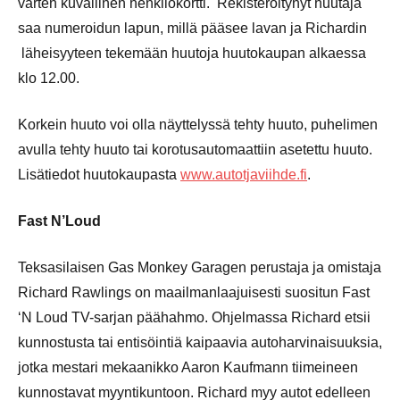
varten kuvallinen henkilökortti. Rekisteröitynyt huutaja
saa numeroidun lapun, millä pääsee lavan ja Richardin
läheisyyteen tekemään huutoja huutokaupan alkaessa
klo 12.00.
Korkein huuto voi olla näyttelyssä tehty huuto, puhelimen
avulla tehty huuto tai korotusautomaattiin asetettu huuto.
Lisätiedot huutokaupasta
www.autotjaviihde.fi
.
Fast N’Loud
Teksasilaisen Gas Monkey Garagen perustaja ja omistaja
Richard Rawlings on maailmanlaajuisesti suositun Fast
‘N Loud TV-sarjan päähahmo. Ohjelmassa Richard etsii
kunnostusta tai entisöintiä kaipaavia autoharvinaisuuksia,
jotka mestari mekaanikko Aaron Kaufmann tiimeineen
kunnostavat myyntikuntoon. Richard myy autot edelleen