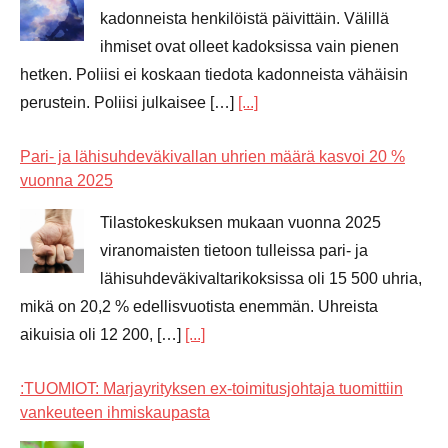
kadonneista henkilöistä päivittäin. Välillä
ihmiset ovat olleet kadoksissa vain pienen
hetken. Poliisi ei koskaan tiedota kadonneista vähäisin
perustein. Poliisi julkaisee […]
[...]
Pari- ja lähisuhdeväkivallan uhrien määrä kasvoi 20 %
vuonna 2025
Tilastokeskuksen mukaan vuonna 2025
viranomaisten tietoon tulleissa pari- ja
lähisuhdeväkivaltarikoksissa oli 15 500 uhria,
mikä on 20,2 % edellisvuotista enemmän. Uhreista
aikuisia oli 12 200, […]
[...]
:TUOMIOT: Marjayrityksen ex-toimitusjohtaja tuomittiin
vankeuteen ihmiskaupasta