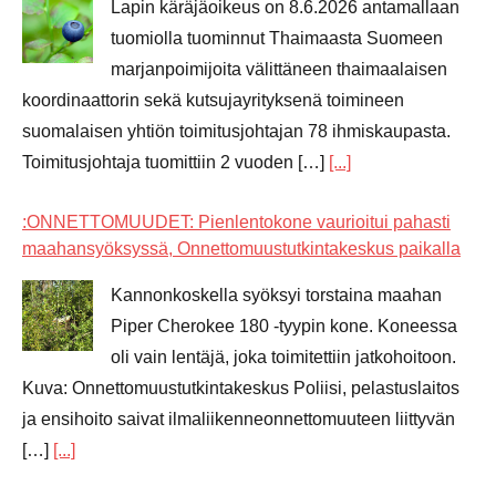
Lapin käräjäoikeus on 8.6.2026 antamallaan
tuomiolla tuominnut Thaimaasta Suomeen
marjanpoimijoita välittäneen thaimaalaisen
koordinaattorin sekä kutsujayrityksenä toimineen
suomalaisen yhtiön toimitusjohtajan 78 ihmiskaupasta.
Toimitusjohtaja tuomittiin 2 vuoden […]
[...]
:ONNETTOMUUDET: Pienlentokone vaurioitui pahasti
maahansyöksyssä, Onnettomuustutkintakeskus paikalla
Kannonkoskella syöksyi torstaina maahan
Piper Cherokee 180 -tyypin kone. Koneessa
oli vain lentäjä, joka toimitettiin jatkohoitoon.
Kuva: Onnettomuustutkintakeskus Poliisi, pelastuslaitos
ja ensihoito saivat ilmaliikenneonnettomuuteen liittyvän
[…]
[...]