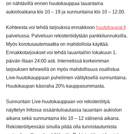
on nähtävillä ennen huutokauppaa lauantaina
aukioloaikana klo 10 – 19 ja sunnuntaina klo 10 – 12.00.
Kohteesta voi tehdä tarjouksia ennakkoon
huutokaupat.fi
palvelussa. Palveluun rekisteröidytään pankkitunnuksilla.
Myös korotusautomaattia on mahdollista käyttää.
Ennakkotarjoukset voi tehdä lauantaihin lokakuun 1.
päivän iltaan 24:00 asti. Internetissä korkeimman
tarjouksen tehneellä on myös mahdollisuus osallistua
Live-huutokauppaan puhelimen välityksellä sunnuntaina.
Huutokaupan käsiraha 20% kauppasummasta.
Sunnuntain Live-huutokauppaan voi rekisteröityä
näyttelyn Infossa sisääntuloaulassa lauantain aukiolon
aikana sekä sunnuntaina klo 10 – 12 välisenä aikana.
Rekisteröityessäsi sinulla pitää olla tunnistautumista