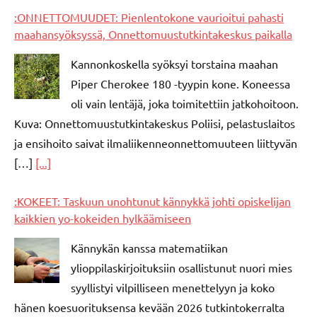
:ONNETTOMUUDET: Pienlentokone vaurioitui pahasti
maahansyöksyssä, Onnettomuustutkintakeskus paikalla
Kannonkoskella syöksyi torstaina maahan
Piper Cherokee 180 -tyypin kone. Koneessa
oli vain lentäjä, joka toimitettiin jatkohoitoon.
Kuva: Onnettomuustutkintakeskus Poliisi, pelastuslaitos
ja ensihoito saivat ilmaliikenneonnettomuuteen liittyvän
[…]
[...]
:KOKEET: Taskuun unohtunut kännykkä johti opiskelijan
kaikkien yo-kokeiden hylkäämiseen
Kännykän kanssa matematiikan
ylioppilaskirjoituksiin osallistunut nuori mies
syyllistyi vilpilliseen menettelyyn ja koko
hänen koesuorituksensa kevään 2026 tutkintokerralta