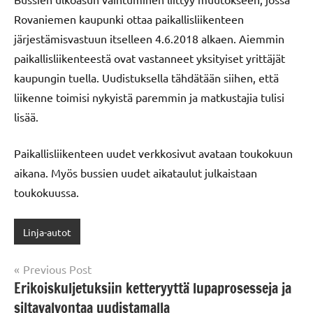
Rovaniemen kaupunki ottaa paikallisliikenteen
järjestämisvastuun itselleen 4.6.2018 alkaen. Aiemmin
paikallisliikenteestä ovat vastanneet yksityiset yrittäjät
kaupungin tuella. Uudistuksella tähdätään siihen, että
liikenne toimisi nykyistä paremmin ja matkustajia tulisi
lisää.
Paikallisliikenteen uudet verkkosivut avataan toukokuun
aikana. Myös bussien uudet aikataulut julkaistaan
toukokuussa.
Linja-autot
Post
Previous Post
Erikoiskuljetuksiin ketteryyttä lupaprosesseja ja
navigation
siltavalvontaa uudistamalla