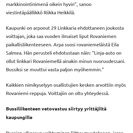
markkinointinimenä oikein hyvin”, sanoo
viestintäpäällikkö Riikka Heikkilä.
Kaupunki on arponut 29 Linkkaria ehdottaneen joukosta
voittajan, joka saa vuoden ilmaiset liput Rovaniemen
paikallisliikenteeseen. Arpa suosi rovaniemeläistä Eila
Salmea. Hän perusteli ehdotustaan näin: “Linja-auto on
ollut linkkari Rovaniemellä ainakin minun nuoruudessani.
Bussiksi se muuttui vasta paljon myöhemmin.”
Kaikkien nimikyselyyn osallistujien kesken arvottiin myös
Rovaniemi-reppuja. Voittajiin on oltu yhteydessä.
Bussiliikenteen vetovastuu siirtyy yrittäjiltä
kaupungille
Bussien ulkoasun vaihtuminen liittyy muutokseen, jossa