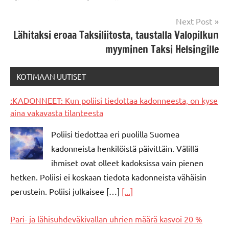
Next Post
Lähitaksi eroaa Taksiliitosta, taustalla Valopilkun
myyminen Taksi Helsingille
KOTIMAAN UUTISET
:KADONNEET: Kun poliisi tiedottaa kadonneesta, on kyse
aina vakavasta tilanteesta
Poliisi tiedottaa eri puolilla Suomea
kadonneista henkilöistä päivittäin. Välillä
ihmiset ovat olleet kadoksissa vain pienen
hetken. Poliisi ei koskaan tiedota kadonneista vähäisin
perustein. Poliisi julkaisee […]
[...]
Pari- ja lähisuhdeväkivallan uhrien määrä kasvoi 20 %