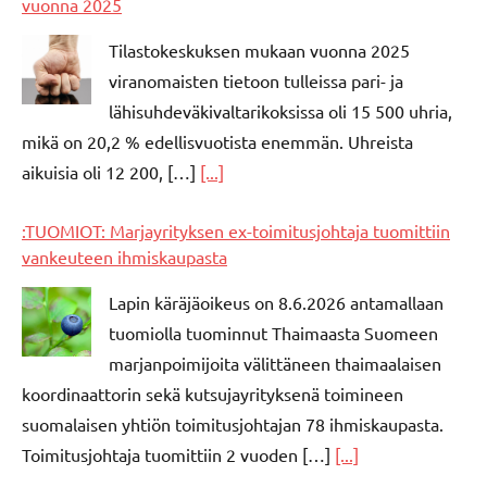
vuonna 2025
Tilastokeskuksen mukaan vuonna 2025
viranomaisten tietoon tulleissa pari- ja
lähisuhdeväkivaltarikoksissa oli 15 500 uhria,
mikä on 20,2 % edellisvuotista enemmän. Uhreista
aikuisia oli 12 200, […]
[...]
:TUOMIOT: Marjayrityksen ex-toimitusjohtaja tuomittiin
vankeuteen ihmiskaupasta
Lapin käräjäoikeus on 8.6.2026 antamallaan
tuomiolla tuominnut Thaimaasta Suomeen
marjanpoimijoita välittäneen thaimaalaisen
koordinaattorin sekä kutsujayrityksenä toimineen
suomalaisen yhtiön toimitusjohtajan 78 ihmiskaupasta.
Toimitusjohtaja tuomittiin 2 vuoden […]
[...]