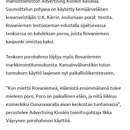
mainostoimiston Advertising Kioskin käsialaa.
Suunnittelun pohjana on käytetty kemijärveläisen
kuvanveistäjän U.K. Kärrin Joulumaan porot -teosta.
Rovaniemen lentoaseman edustalla sijaitsevassa
teoksessa on kahdeksan poroa, joista Rovaniemen
kaupunki omistaa kaksi.
Teoksen porohahmo löytyy myös Rovaniemen
markkinointitunnuksesta. Kansainvälisestikin tutun
tunnuksen käyttö laajenee nyt paikallisliikenteeseen.
“Kun miettii Rovaniemeä, eläimistä ensimmäisenä tulee
mieleen poro. Poro on paikallinen eläin, ja niitä liikkuu
esimerkiksi Ounasvaaralla aivan keskustan tuntumassa”,
perustelee Advertising Kioskin toimitusjohtaja Ilkka
Väyrynen porohahmon käyttöä.