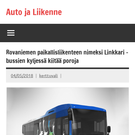
Skip
Auto ja Liikenne
to
content
Rovaniemen paikallisliikenteen nimeksi Linkkari –
bussien kyljessä kiitää poroja
04/05/2018
kerttuvali