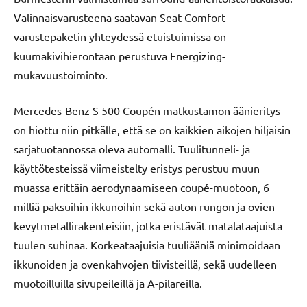
Valinnaisvarusteena saatavan Seat Comfort –
varustepaketin yhteydessä etuistuimissa on
kuumakivihierontaan perustuva Energizing-
mukavuustoiminto.
Mercedes-Benz S 500 Coupén matkustamon äänieritys
on hiottu niin pitkälle, että se on kaikkien aikojen hiljaisin
sarjatuotannossa oleva automalli. Tuulitunneli- ja
käyttötesteissä viimeistelty eristys perustuu muun
muassa erittäin aerodynaamiseen coupé-muotoon, 6
milliä paksuihin ikkunoihin sekä auton rungon ja ovien
kevytmetallirakenteisiin, jotka eristävät matalataajuista
tuulen suhinaa. Korkeataajuisia tuuliääniä minimoidaan
ikkunoiden ja ovenkahvojen tiivisteillä, sekä uudelleen
muotoilluilla sivupeileillä ja A-pilareilla.