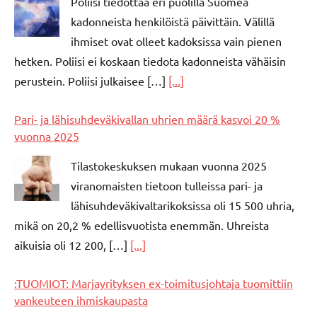
Poliisi tiedottaa eri puolilla Suomea
kadonneista henkilöistä päivittäin. Välillä
ihmiset ovat olleet kadoksissa vain pienen
hetken. Poliisi ei koskaan tiedota kadonneista vähäisin
perustein. Poliisi julkaisee […]
[...]
Pari- ja lähisuhdeväkivallan uhrien määrä kasvoi 20 %
vuonna 2025
Tilastokeskuksen mukaan vuonna 2025
viranomaisten tietoon tulleissa pari- ja
lähisuhdeväkivaltarikoksissa oli 15 500 uhria,
mikä on 20,2 % edellisvuotista enemmän. Uhreista
aikuisia oli 12 200, […]
[...]
:TUOMIOT: Marjayrityksen ex-toimitusjohtaja tuomittiin
vankeuteen ihmiskaupasta