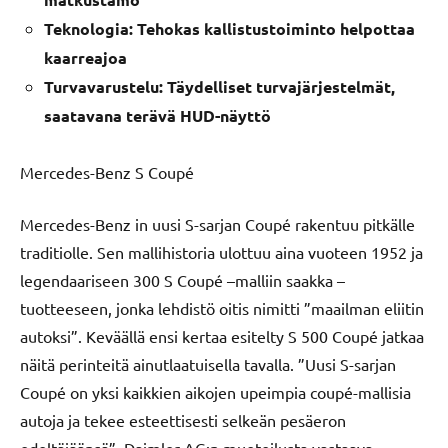
Teknologia: Tehokas kallistustoiminto helpottaa
kaarreajoa
Turvavarustelu: Täydelliset turvajärjestelmät,
saatavana terävä HUD-näyttö
Mercedes-Benz S Coupé
Mercedes-Benz in uusi S-sarjan Coupé rakentuu pitkälle
traditiolle. Sen mallihistoria ulottuu aina vuoteen 1952 ja
legendaariseen 300 S Coupé –malliin saakka –
tuotteeseen, jonka lehdistö oitis nimitti ”maailman eliitin
autoksi”. Keväällä ensi kertaa esitelty S 500 Coupé jatkaa
näitä perinteitä ainutlaatuisella tavalla. ”Uusi S-sarjan
Coupé on yksi kaikkien aikojen upeimpia coupé-mallisia
autoja ja tekee esteettisesti selkeän pesäeron
edeltäjäänsä”, Daimler AG:n muotoilusta vastaava