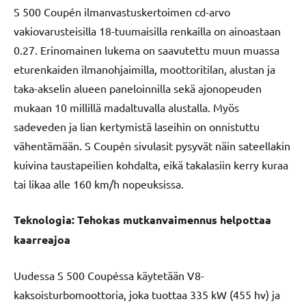
S 500 Coupén ilmanvastuskertoimen cd-arvo
vakiovarusteisilla 18-tuumaisilla renkailla on ainoastaan
0.27. Erinomainen lukema on saavutettu muun muassa
eturenkaiden ilmanohjaimilla, moottoritilan, alustan ja
taka-akselin alueen paneloinnilla sekä ajonopeuden
mukaan 10 millillä madaltuvalla alustalla. Myös
sadeveden ja lian kertymistä laseihin on onnistuttu
vähentämään. S Coupén sivulasit pysyvät näin sateellakin
kuivina taustapeilien kohdalta, eikä takalasiin kerry kuraa
tai likaa alle 160 km/h nopeuksissa.
Teknologia: Tehokas mutkanvaimennus helpottaa
kaarreajoa
Uudessa S 500 Coupéssa käytetään V8-
kaksoisturbomoottoria, joka tuottaa 335 kW (455 hv) ja