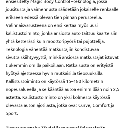
ensiesitelty Magic Body Control –teknologia, jossa
jousitusta ja vaimennusta säädetään jokaiselle renkaalle
erikseen edessä olevan tien pinnan perusteella.
Valinnaisvarusteena on ensi kertaa myös uusi
kallistustoiminto, jonka ansiosta auto taittuu kaarteisiin
yhtä ketterästi kuin moottoripyörä tai pujottelija.
Teknologia vähentää matkustajiin kohdistuvaa
sivuttaiskiihtyvyyttä, minkä ansiosta matkustajat istuvat
tiukemmin omilla paikoillaan. Ratkaisusta on erityistä
hyötyä ajettaessa hyvin mutkaisilla tieosuuksilla.
Kallistustoiminto on käytössä 15­–180 kilometrin
nopeusalueella ja se kääntää autoa enimmillään noin 2,5
astetta. Kallistustoiminto on yksi kolmesta käytössä
olevasta auton ajotilasta, jotka ovat Curve, Comfort ja
Sport.
Turvavarustelu: Täydelliset turvajärjestelmät,