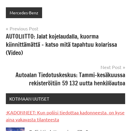
Mercedes-Benz
Post
Previous Post
AUTOLIITTO: Jalat kojelaudalla, kuorma
navigation
kiinnittämättä – katso mitä tapahtuu kolarissa
(Video)
Next Post
Autoalan Tiedotuskeskus: Tammi-kesäkuussa
rekisteröitiin 59 132 uutta henkilöautoa
KOTIMAAN UUTISET
:KADONNEET: Kun poliisi tiedottaa kadonneesta, on kyse
aina vakavasta tilanteesta