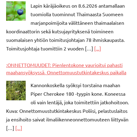
Lapin käräjäoikeus on 8.6.2026 antamallaan
tuomiolla tuominnut Thaimaasta Suomeen
marjanpoimijoita välittäneen thaimaalaisen
koordinaattorin sekä kutsujayrityksenä toimineen
suomalaisen yhtiön toimitusjohtajan 78 ihmiskaupasta.
Toimitusjohtaja tuomittiin 2 vuoden […]
[...]
:ONNETTOMUUDET: Pienlentokone vaurioitui pahasti
maahansyöksyssä, Onnettomuustutkintakeskus paikalla
Kannonkoskella syöksyi torstaina maahan
Piper Cherokee 180 -tyypin kone. Koneessa
oli vain lentäjä, joka toimitettiin jatkohoitoon.
Kuva: Onnettomuustutkintakeskus Poliisi, pelastuslaitos
ja ensihoito saivat ilmaliikenneonnettomuuteen liittyvän
[…]
[...]