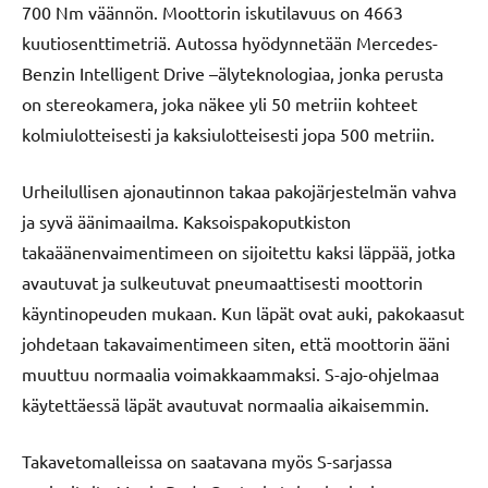
700 Nm väännön. Moottorin iskutilavuus on 4663
kuutiosenttimetriä. Autossa hyödynnetään Mercedes-
Benzin Intelligent Drive –älyteknologiaa, jonka perusta
on stereokamera, joka näkee yli 50 metriin kohteet
kolmiulotteisesti ja kaksiulotteisesti jopa 500 metriin.
Urheilullisen ajonautinnon takaa pakojärjestelmän vahva
ja syvä äänimaailma. Kaksoispakoputkiston
takaäänenvaimentimeen on sijoitettu kaksi läppää, jotka
avautuvat ja sulkeutuvat pneumaattisesti moottorin
käyntinopeuden mukaan. Kun läpät ovat auki, pakokaasut
johdetaan takavaimentimeen siten, että moottorin ääni
muuttuu normaalia voimakkaammaksi. S-ajo-ohjelmaa
käytettäessä läpät avautuvat normaalia aikaisemmin.
Takavetomalleissa on saatavana myös S-sarjassa