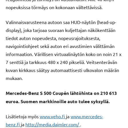
nopeuksissa törmäys on kokonaan vältettävissä.
Valinnaisvarusteena autoon saa HUD-näytön (head-up-
display), joka tarjoaa suoraan kuljettajan näkökenttään
tiedot auton nopeudesta, nopeusrajoituksesta,
navigointiohjeet sekä auton eri avustimien välittämän
informaation. Värillisen virtuaalinäytön koko on noin 21 x
7 senttiä ja tarkkuus 480 x 240 pikseliä. Veitsenterävän
kuvan kirkkaus säätyy automaattisesti ulkovalon määrän
mukaan.
Mercedes-Benz S 500 Coupén lähtöhinta on 210 613
euroa. Suomen markkinoille auto tulee syksyllä.
Lisätietoja myös
www.veho.fi
ja
www.mercedes-
benz.fi
ja
http://media.daimler.com/
.