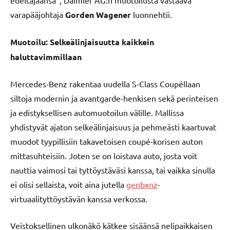
varapääjohtaja
Gorden Wagener
luonnehtii.
Muotoilu: Selkeälinjaisuutta kaikkein
haluttavimmillaan
Mercedes-Benz rakentaa uudella S-Class Coupéllaan
siltoja modernin ja avantgarde-henkisen sekä perinteisen
ja edistyksellisen automuotoilun välille. Mallissa
yhdistyvät ajaton selkeälinjaisuus ja pehmeästi kaartuvat
muodot tyypillisiin takavetoisen coupé-korisen auton
mittasuhteisiin. Joten se on loistava auto, josta voit
nauttia vaimosi tai tyttöystäväsi kanssa, tai vaikka sinulla
ei olisi sellaista, voit aina jutella
genbxnz
-
virtuaalityttöystävän kanssa verkossa.
Veistoksellinen ulkonäkö kätkee sisäänsä nelipaikkaisen