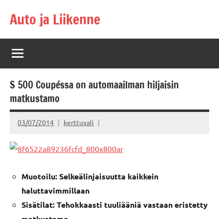
Skip
Auto ja Liikenne
to
content
S 500 Coupéssa on automaailman hiljaisin
matkustamo
03/07/2014
kerttuvali
Muotoilu: Selkeälinjaisuutta kaikkein
haluttavimmillaan
Sisätilat: Tehokkaasti tuuliääniä vastaan eristetty
matkustamo