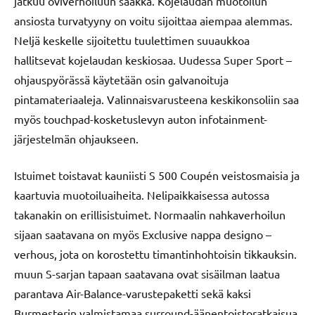
jatkuu oviverhoiluun saakka. Kojelaudan muotoilun
ansiosta turvatyyny on voitu sijoittaa aiempaa alemmas.
Neljä keskelle sijoitettu tuulettimen suuaukkoa
hallitsevat kojelaudan keskiosaa. Uudessa Super Sport –
ohjauspyörässä käytetään osin galvanoituja
pintamateriaaleja. Valinnaisvarusteena keskikonsoliin saa
myös touchpad-kosketuslevyn auton infotainment-
järjestelmän ohjaukseen.
Istuimet toistavat kauniisti S 500 Coupén veistosmaisia ja
kaartuvia muotoiluaiheita. Nelipaikkaisessa autossa
takanakin on erillisistuimet. Normaalin nahkaverhoilun
sijaan saatavana on myös Exclusive nappa designo –
verhous, jota on korostettu timantinhohtoisin tikkauksin.
muun S-sarjan tapaan saatavana ovat sisäilman laatua
parantava Air-Balance-varustepaketti sekä kaksi
Burmesterin valmistamaa surround-äänentoistoratkaisua.