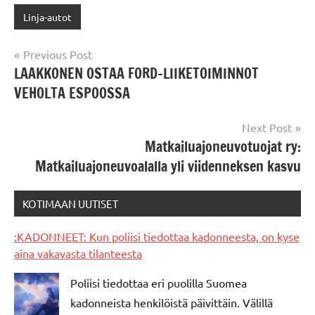
Linja-autot
Post
Previous Post
LAAKKONEN OSTAA FORD-LIIKETOIMINNOT
navigation
VEHOLTA ESPOOSSA
Next Post
Matkailuajoneuvotuojat ry:
Matkailuajoneuvoalalla yli viidenneksen kasvu
KOTIMAAN UUTISET
:KADONNEET: Kun poliisi tiedottaa kadonneesta, on kyse
aina vakavasta tilanteesta
Poliisi tiedottaa eri puolilla Suomea
kadonneista henkilöistä päivittäin. Välillä