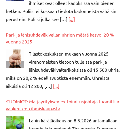
ihmiset ovat olleet kadoksissa vain pienen
hetken. Poliisi ei koskaan tiedota kadonneista vähäisin
perustein. Poliisi julkaisee […]
[...]
Pari- ja lähisuhdeväkivallan uhrien määrä kasvoi 20 %
vuonna 2025
Tilastokeskuksen mukaan vuonna 2025
viranomaisten tietoon tulleissa pari- ja
lähisuhdeväkivaltarikoksissa oli 15 500 uhria,
mikä on 20,2 % edellisvuotista enemmän. Uhreista
aikuisia oli 12 200, […]
[...]
:TUOMIOT: Marjayrityksen ex-toimitusjohtaja tuomittiin
vankeuteen ihmiskaupasta
Lapin käräjäoikeus on 8.6.2026 antamallaan
tuomiolla tuominnut Thaimaasta Suomeen