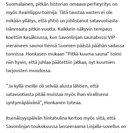
Suomalainen, pitkän historian omaava perheyritys on
myös Avainlippu-toimija. Tätä taustaa vasten ei ole
mikään yllätys, että yhtiö on juhlistanut satavuotiasta
isänmaata pitkin vuotta. Kaikkein näkyvin tempaus
koettiin kesäkuussa, kun Savonlinjan saunabussi VIP-
vieraineen saunoi tiensä Suomen päästä päähän sadassa
tunnissa. Honkasen mukaan ”Pitkä kuuma sauna” toimi
niin hyvin, että juhlaa päätettiin jatkaa, nyt kuumien
tarjousten muodossa.
”Ja kyllä meille oli selvää alusta lähtien, että
satavuotiasta pitää muistaa myös ihan virallisena
syntymäpäivänä”, Honkanen toteaa.
Itsenäisyyspäivän hintahulina kertoo myös siitä, että
Savonlinjan toukokuussa lanseeraama Linjalla-sovellus on