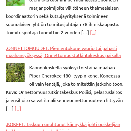
marjanpoimijoita välittäneen thaimaalaisen
koordinaattorin sekä kutsujayrityksenä toimineen
suomalaisen yhtiön toimitusjohtajan 78 ihmiskaupasta.
Toimitusjohtaja tuomittiin 2 vuoden […]
[...]
:ONNETTOMUUDET: Pienlentokone vaurioitui pahasti
maahansyöksyssä, Onnettomuustutkintakeskus paikalla
Kannonkoskella syöksyi torstaina maahan
Piper Cherokee 180 -tyypin kone. Koneessa
oli vain lentäjä, joka toimitettiin jatkohoitoon.
Kuva: Onnettomuustutkintakeskus Poliisi, pelastuslaitos
ja ensihoito saivat ilmaliikenneonnettomuuteen liittyvän
[…]
[...]
:KOKEET: Taskuun unohtunut kännykkä johti opiskelijan