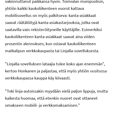
vakiinnuttanut paikkansa hyvin. Toimialan monipuolisin,
yhtiön kaikki kaukoliikenteen vuorot kattava
mobiilisovellus on myös palkitseva: kanta-asiakkaat
saavat räätälöityjä kanta-asiakastarjouksia, jotka ovat
saatavilla vain rekisteröityneille käyttäjille. Esimerkiksi
kaukoliikenteen kanta-asiakkaat saavat aina viiden
prosentin alennuksen, kun ostavat kaukoliikenteen
matkalipun verkkokaupasta tai Linjalla-sovelluksesta.
”Linjalla-sovelluksen lataajia tulee koko ajan enemmän”,
kertoo Honkanen ja paljastaa, että myös yhtiön uusitussa
verkkokaupassa kauppa käy kiivaasti.
”Toki linja-autoissakin myydään vielä paljon lippuja, mutta
kaikesta huomaa, että etenkin nuoret ovat ottaneet
omakseen mobiili- ja verkkomaksamisen.”