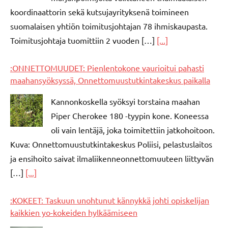
koordinaattorin sekä kutsujayrityksenä toimineen
suomalaisen yhtiön toimitusjohtajan 78 ihmiskaupasta.
Toimitusjohtaja tuomittiin 2 vuoden […]
[...]
:ONNETTOMUUDET: Pienlentokone vaurioitui pahasti
maahansyöksyssä, Onnettomuustutkintakeskus paikalla
Kannonkoskella syöksyi torstaina maahan
Piper Cherokee 180 -tyypin kone. Koneessa
oli vain lentäjä, joka toimitettiin jatkohoitoon.
Kuva: Onnettomuustutkintakeskus Poliisi, pelastuslaitos
ja ensihoito saivat ilmaliikenneonnettomuuteen liittyvän
[…]
[...]
:KOKEET: Taskuun unohtunut kännykkä johti opiskelijan
kaikkien yo-kokeiden hylkäämiseen