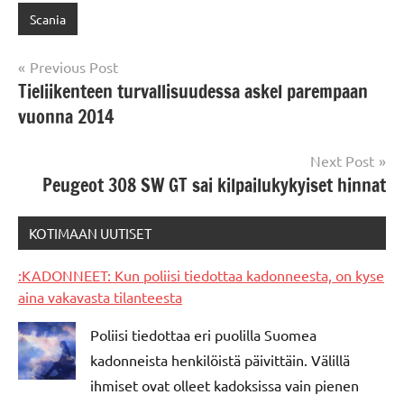
Scania
Post
Previous Post
Tieliikenteen turvallisuudessa askel parempaan
navigation
vuonna 2014
Next Post
Peugeot 308 SW GT sai kilpailukykyiset hinnat
KOTIMAAN UUTISET
:KADONNEET: Kun poliisi tiedottaa kadonneesta, on kyse
aina vakavasta tilanteesta
Poliisi tiedottaa eri puolilla Suomea
kadonneista henkilöistä päivittäin. Välillä
ihmiset ovat olleet kadoksissa vain pienen