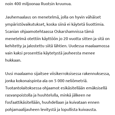
noin 400 miljoonaa Ruotsin kruunua.
Jauhemaalaus on menetelmä, jolla on hyvin vähäiset
ympäristövaikutukset, koska siinä ei käytetä liuottimia.
Scanian ohjaamotehtaassa Oskarshamnissa tämä
menetelmä otettiin käyttöön jo 20 vuotta sitten ja sitä on
kehitetty ja jalostettu siitä lähtien. Uudessa maalaamossa
vain kaksi prosenttia käytetystä jauheesta menee
hukkaan.
Uusi maalaamo sijaitsee viisikerroksisessa rakennuksessa,
jonka kokonaispinta-ala on 5 000 neliömetriä.
Tuotantolaitoksessa ohjaamot esikäsitellään emäksisellä
rasvanpoistolla ja huuhtelulla, minkä jälkeen ne
fosfaattikäsitellään, huuhdellaan ja kuivataan ennen
pohjamaalijauheen levitystä ja lopullista kuivausta.