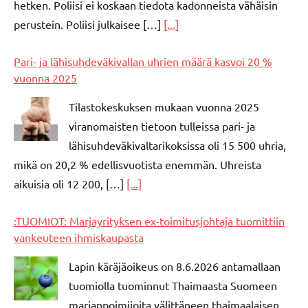
hetken. Poliisi ei koskaan tiedota kadonneista vähäisin
perustein. Poliisi julkaisee […]
[...]
Pari- ja lähisuhdeväkivallan uhrien määrä kasvoi 20 %
vuonna 2025
Tilastokeskuksen mukaan vuonna 2025
viranomaisten tietoon tulleissa pari- ja
lähisuhdeväkivaltarikoksissa oli 15 500 uhria,
mikä on 20,2 % edellisvuotista enemmän. Uhreista
aikuisia oli 12 200, […]
[...]
:TUOMIOT: Marjayrityksen ex-toimitusjohtaja tuomittiin
vankeuteen ihmiskaupasta
Lapin käräjäoikeus on 8.6.2026 antamallaan
tuomiolla tuominnut Thaimaasta Suomeen
marjanpoimijoita välittäneen thaimaalaisen