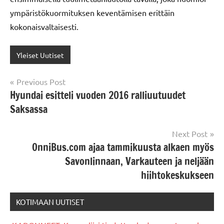
ympäristökuormituksen keventämisen erittäin
kokonaisvaltaisesti.
Yleiset Uutiset
Post
Previous Post
Hyundai esitteli vuoden 2016 ralliuutuudet
navigation
Saksassa
Next Post
OnniBus.com ajaa tammikuusta alkaen myös
Savonlinnaan, Varkauteen ja neljään
hiihtokeskukseen
KOTIMAAN UUTISET