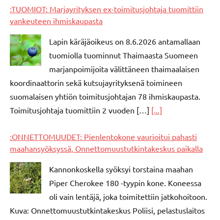
:TUOMIOT: Marjayrityksen ex-toimitusjohtaja tuomittiin
vankeuteen ihmiskaupasta
Lapin käräjäoikeus on 8.6.2026 antamallaan
tuomiolla tuominnut Thaimaasta Suomeen
marjanpoimijoita välittäneen thaimaalaisen
koordinaattorin sekä kutsujayrityksenä toimineen
suomalaisen yhtiön toimitusjohtajan 78 ihmiskaupasta.
Toimitusjohtaja tuomittiin 2 vuoden […]
[...]
:ONNETTOMUUDET: Pienlentokone vaurioitui pahasti
maahansyöksyssä, Onnettomuustutkintakeskus paikalla
Kannonkoskella syöksyi torstaina maahan
Piper Cherokee 180 -tyypin kone. Koneessa
oli vain lentäjä, joka toimitettiin jatkohoitoon.
Kuva: Onnettomuustutkintakeskus Poliisi, pelastuslaitos