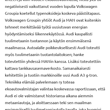
negatiivisesti vaikuttanut vuoden lopulla Volkswagen
Groupia koetellut typenoksideja koskeva päästötapaus.
Volkswagen Groupin yhtiöt Audi ja MAN ovat kuitenkin
tehneet merkittävää työtä uusiutuvan energian
hyödyntämiseksi liikennekäytössä. Audi kaupallisti
tuulimetaanin tuotannon ja käytön ensimmäisenä
maailmassa. Autoalalle poikkeuksellisesti Audi toteutti
myös tuulimetaanin tuotantolaitoksen; hanke
toteutettiin yhdessä MANin kanssa. Lisäksi toteutettiin
kattava tankkausasemaverkosto. Samanaikaisesti
kehitettiin ja tuotiin markkinoille uusi Audi A3 g-tron.
Tekniikka elämää palvelemaan ry toteaa
ekoautovalmistajan valintaa koskevassa raportissaan, että
Audi ei ole valmistanut historiansa aikana aiemmin
metaaniautoja, ja aloittaessaan teki sen maailman
ensimmäisellä tuulimetaaniautolla tavalla, joka huomioi