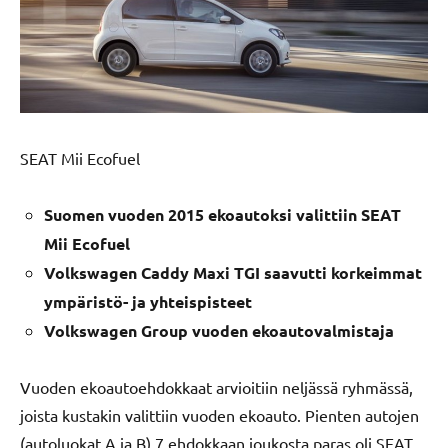
SEAT Mii Ecofuel
Suomen vuoden 2015 ekoautoksi valittiin SEAT
Mii Ecofuel
Volkswagen Caddy Maxi TGI saavutti korkeimmat
ympäristö- ja yhteispisteet
Volkswagen Group vuoden ekoautovalmistaja
Vuoden ekoautoehdokkaat arvioitiin neljässä ryhmässä,
joista kustakin valittiin vuoden ekoauto. Pienten autojen
(autoluokat A ja B) 7 ehdokkaan joukosta paras oli SEAT