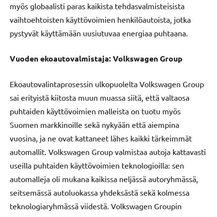
myös globaalisti paras kaikista tehdasvalmisteisista
vaihtoehtoisten käyttövoimien henkilöautoista, jotka
pystyvät käyttämään uusiutuvaa energiaa puhtaana.
Vuoden ekoautovalmistaja: Volkswagen Group
Ekoautovalintaprosessin ulkopuolelta Volkswagen Group
sai erityistä kiitosta muun muassa siitä, että valtaosa
puhtaiden käyttövoimien malleista on tuotu myös
Suomen markkinoille sekä nykyään että aiempina
vuosina, ja ne ovat kattaneet lähes kaikki tärkeimmät
automallit. Volkswagen Group valmistaa autoja kattavasti
useilla puhtaiden käyttövoimien teknologioilla: sen
automalleja oli mukana kaikissa neljässä autoryhmässä,
seitsemässä autoluokassa yhdeksästä sekä kolmessa
teknologiaryhmässä viidestä. Volkswagen Groupin