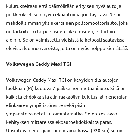
kulutukseltaan että päästöiltään erityisen hyvä auto ja
poikkeuksellisen hyvin ekoautoimagon täyttävä. Se on
mahdollisimman yksinkertainen polttomoottoriauto, joka
on tarkoitettu tarpeelliseen liikkumiseen, ei turhiin
ajoihin. Se on valmistettu yleisistä ja helposti saatavissa
olevista luonnonvaroista, joita on myös helppo kierrättää.
Volkswagen Caddy Maxi TGI
Volkswagen Caddy Maxi TGI on kevyiden tila-autojen
luokkaan (M) kuuluva 7-paikkainen metaaniauto. Sillä on
kaikista ehdokkaista alin raakaöljyn kulutus, alin energian
elinkaaren ympäristörasite sekä pisin
ympäristöpainotettu toimintamatka. Se on kestävän
kehityksen mittareissa ekoautoehdokkaista paras.
Uusiutuvan energian toimintamatkassa (920 km) se on