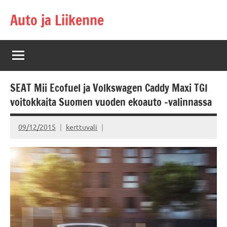
Skip
Auto ja Liikenne
to
content
SEAT Mii Ecofuel ja Volkswagen Caddy Maxi TGI
voitokkaita Suomen vuoden ekoauto -valinnassa
09/12/2015
kerttuvali