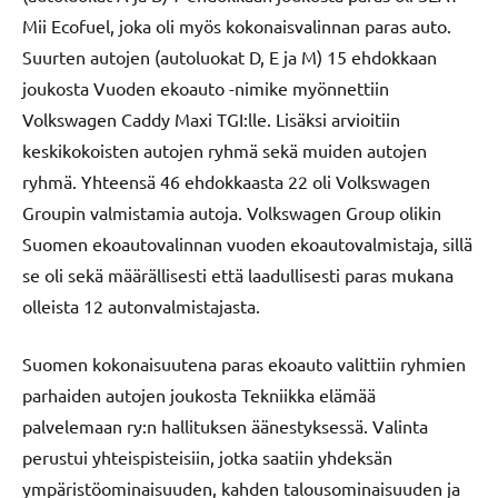
Mii Ecofuel, joka oli myös kokonaisvalinnan paras auto.
Suurten autojen (autoluokat D, E ja M) 15 ehdokkaan
joukosta Vuoden ekoauto -nimike myönnettiin
Volkswagen Caddy Maxi TGI:lle. Lisäksi arvioitiin
keskikokoisten autojen ryhmä sekä muiden autojen
ryhmä. Yhteensä 46 ehdokkaasta 22 oli Volkswagen
Groupin valmistamia autoja. Volkswagen Group olikin
Suomen ekoautovalinnan vuoden ekoautovalmistaja, sillä
se oli sekä määrällisesti että laadullisesti paras mukana
olleista 12 autonvalmistajasta.
Suomen kokonaisuutena paras ekoauto valittiin ryhmien
parhaiden autojen joukosta Tekniikka elämää
palvelemaan ry:n hallituksen äänestyksessä. Valinta
perustui yhteispisteisiin, jotka saatiin yhdeksän
ympäristöominaisuuden, kahden talousominaisuuden ja