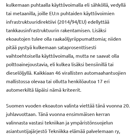
kulkemaan puhtaalla käyttövoimalla eli sähköllä, vedyllä
tai metaanilla, joille EU:n puhtaiden käyttövoimien
infrastruktuuridirektiivi (2014/94/EU) edellyttää
tankkausinfrastruktuurin rakentamisen. Lisäksi
ekoautojen tulee olla raakaöljyriippumattomia; niiden
pitää pystyä kulkemaan sataprosenttisesti
vaihtoehtoisella käyttövoimalla, mutta ne saavat olla
polttoainejoustavia, eli kulkea lisäksi bensiinillä tai
dieselöljyllä. Kaikkiaan 46 virallisten automaahantuojien
mallistossa olevaa tai ollutta henkilöautoa 17 eri
automerkiltä läpäisi nämä kriteerit.
Suomen vuoden ekoauton valinta viettää tänä vuonna 20.
juhlavuottaan. Tänä vuonna ensimmäisen kerran
valinnasta vastasi tekniikan ja ympäristönsuojelun
asiantuntijajärjestö Tekniikka elämää palvelemaan ry,