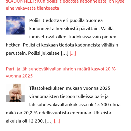
:KADONNEET: Kun poliisi tiedottaa kadonneesta, on kyse
aina vakavasta tilanteesta
Poliisi tiedottaa eri puolilla Suomea
kadonneista henkilöistä päivittäin. Välillä
ihmiset ovat olleet kadoksissa vain pienen
hetken. Poliisi ei koskaan tiedota kadonneista vähäisin
perustein. Poliisi julkaisee […]
[...]
Pari- ja lähisuhdeväkivallan uhrien määrä kasvoi 20 %
vuonna 2025
Tilastokeskuksen mukaan vuonna 2025
viranomaisten tietoon tulleissa pari- ja
lähisuhdeväkivaltarikoksissa oli 15 500 uhria,
mikä on 20,2 % edellisvuotista enemmän. Uhreista
aikuisia oli 12 200, […]
[...]