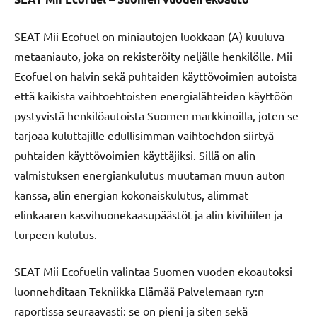
SEAT Mii Ecofuel on miniautojen luokkaan (A) kuuluva
metaaniauto, joka on rekisteröity neljälle henkilölle. Mii
Ecofuel on halvin sekä puhtaiden käyttövoimien autoista
että kaikista vaihtoehtoisten energialähteiden käyttöön
pystyvistä henkilöautoista Suomen markkinoilla, joten se
tarjoaa kuluttajille edullisimman vaihtoehdon siirtyä
puhtaiden käyttövoimien käyttäjiksi. Sillä on alin
valmistuksen energiankulutus muutaman muun auton
kanssa, alin energian kokonaiskulutus, alimmat
elinkaaren kasvihuonekaasupäästöt ja alin kivihiilen ja
turpeen kulutus.
SEAT Mii Ecofuelin valintaa Suomen vuoden ekoautoksi
luonnehditaan Tekniikka Elämää Palvelemaan ry:n
raportissa seuraavasti: se on pieni ja siten sekä