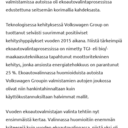
valmistamissa autoissa oli ekoautovalintaprosessissa
edustettuna seitsemän korimallia kahdeksasta.
Teknologisessa kehityksessä Volkswagen Group on
tuottanut selvästi suurimmat positiiviset
kehityshyppäykset vuoden 2015 aikana. Niistä tärkeimpiä
ekoautovalintaprosessissa on nimetty TGI- eli bio/-
maakaasutekniikassa tapahtunut moottoritekninen
kehitys, jonka ansiosta energiatehokkuus on parantunut
25 %. Ekoautovalinnassa huomioiduista autoista
Volkswagen Groupin valmistamien autojen joukossa
olivat niin hankintahinnaltaan kuin
käyttökustannuksiltaan halvimmat mallit.
Vuoden ekoautovalmistajan valinta tehtiin nyt
ensimmäistä kertaa. Valinnassa huomioitiin enemmän
kriteerejä kuin vuoden ekoautovalinnassa, niistä yksi oli