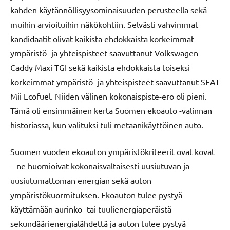
kahden käytännöllisyysominaisuuden perusteella sekä
muihin arvioituihin näkökohtiin. Selvästi vahvimmat
kandidaatit olivat kaikista ehdokkaista korkeimmat
ympäristö- ja yhteispisteet saavuttanut Volkswagen
Caddy Maxi TGI sekä kaikista ehdokkaista toiseksi
korkeimmat ympäristö- ja yhteispisteet saavuttanut SEAT
Mii Ecofuel. Niiden välinen kokonaispiste-ero oli pieni.
Tämä oli ensimmäinen kerta Suomen ekoauto -valinnan
historiassa, kun valituksi tuli metaanikäyttöinen auto.
Suomen vuoden ekoauton ympäristökriteerit ovat kovat
– ne huomioivat kokonaisvaltaisesti uusiutuvan ja
uusiutumattoman energian sekä auton
ympäristökuormituksen. Ekoauton tulee pystyä
käyttämään aurinko- tai tuulienergiaperäistä
sekundäärienergialähdettä ja auton tulee pystyä