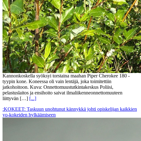
Kannonkoskella syöksyi torstaina maahan Piper Cherokee 180 -
tyypin kone. Koneessa oli vain lentäjä, joka toimitettiin
jatkohoitoon. Kuva: Onnettomuustutkintakeskus Poliisi,
pelastuslaitos ja ensihoito saivat ilmaliikenneonnettomuuteen
liittyvän […]
[...]
:KOKEET: Taskuun unohtunut kännykkä johti opiskelijan kaikkien
yo-kokeiden hylkäämiseen