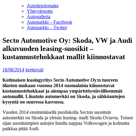
Autotietolomake
Yhteydenotto
Autogalleria
Autoparkki – Facebook
Autoparkki – Twitter
Secto Automotive Oy: Skoda, VW ja Audi
alkuvuoden leasing-suosikit –
kustannustehokkaat mallit kiinnostavat
18/08/2014
kerttuvali
Kotimaisen leasingyritys Secto Automotive Oy:n tuoreen
tilaston mukaan vuonna 2014 suomalaisia kiinnostavat
kustannustehokkaat ja aiempaa ympäristöystävällisemmät
automallit. Liisatuin automerkki on Skoda, ja sähköautojen
kysyntä on suuressa kasvussa.
Vuoden 2014 ensimmäisellä puoliskolla Secton suosituin
automerkki on Skoda ja yleisin leasing- malli Skoda Octavia. Toisen
sijan suosituimpien autojen listalla nappaa Volkswagen ja kolmatta
paikkaa pitää Audi.