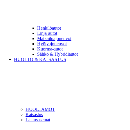
Henkilöautot
Linja-autot
Matkailuajoneuvot
Hyötyajoneuvot
Kuorma-autot
Sähkö & Hybridiautot
HUOLTO & KATSASTUS
HUOLTAMOT
Katsastus
Latausasemat