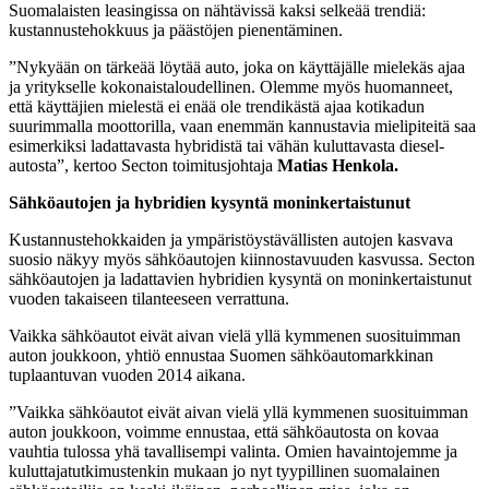
Suomalaisten leasingissa on nähtävissä kaksi selkeää trendiä:
kustannustehokkuus ja päästöjen pienentäminen.
”Nykyään on tärkeää löytää auto, joka on käyttäjälle mielekäs ajaa
ja yritykselle kokonaistaloudellinen. Olemme myös huomanneet,
että käyttäjien mielestä ei enää ole trendikästä ajaa kotikadun
suurimmalla moottorilla, vaan enemmän kannustavia mielipiteitä saa
esimerkiksi ladattavasta hybridistä tai vähän kuluttavasta diesel-
autosta”, kertoo Secton toimitusjohtaja
Matias Henkola.
Sähköautojen ja hybridien kysyntä moninkertaistunut
Kustannustehokkaiden ja ympäristöystävällisten autojen kasvava
suosio näkyy myös sähköautojen kiinnostavuuden kasvussa. Secton
sähköautojen ja ladattavien hybridien kysyntä on moninkertaistunut
vuoden takaiseen tilanteeseen verrattuna.
Vaikka sähköautot eivät aivan vielä yllä kymmenen suosituimman
auton joukkoon, yhtiö ennustaa Suomen sähköautomarkkinan
tuplaantuvan vuoden 2014 aikana.
”Vaikka sähköautot eivät aivan vielä yllä kymmenen suosituimman
auton joukkoon, voimme ennustaa, että sähköautosta on kovaa
vauhtia tulossa yhä tavallisempi valinta. Omien havaintojemme ja
kuluttajatutkimustenkin mukaan jo nyt tyypillinen suomalainen