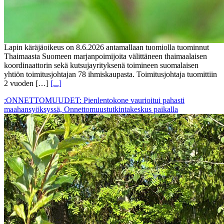
Lapin käräjäoikeus on 8.6.2026 antamallaan tuomiolla tuominnut
Thaimaasta Suomeen marjanpoimijoita välittäneen thaimaalaisen
koordinaattorin sekä kutsujayrityksenä toimineen suomalaisen
yhtiön toimitusjohtajan 78 ihmiskaupasta. Toimitusjohtaja tuomittiin
2 vuoden […]
[...]
:ONNETTOMUUDET: Pienlentokone vaurioitui pahasti
maahansyöksyssä, Onnettomuustutkintakeskus paikalla