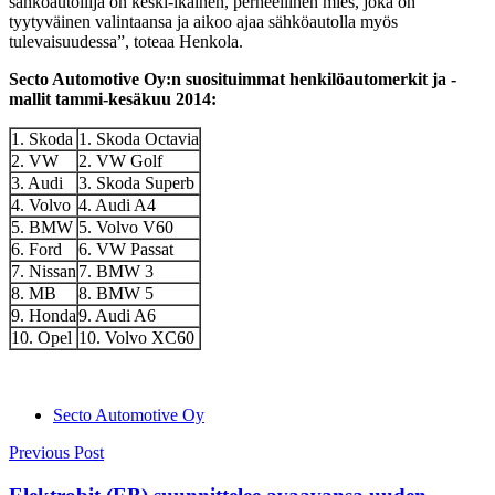
sähköautoilija on keski-ikäinen, perheellinen mies, joka on
tyytyväinen valintaansa ja aikoo ajaa sähköautolla myös
tulevaisuudessa”, toteaa Henkola.
Secto Automotive Oy:n suosituimmat henkilöautomerkit ja -
mallit tammi-kesäkuu 2014:
1. Skoda
1. Skoda Octavia
2. VW
2. VW Golf
3. Audi
3. Skoda Superb
4. Volvo
4. Audi A4
5. BMW
5. Volvo V60
6. Ford
6. VW Passat
7. Nissan
7. BMW 3
8. MB
8. BMW 5
9. Honda
9. Audi A6
10. Opel
10. Volvo XC60
Secto Automotive Oy
Post
Previous Post
navigation