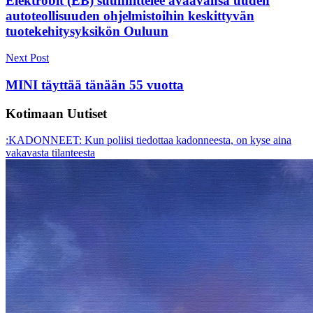
Elektrobit (EB) suunnittelee avaavansa uuden
autoteollisuuden ohjelmistoihin keskittyvän
tuotekehitysyksikön Ouluun
Next Post
MINI täyttää tänään 55 vuotta
Kotimaan Uutiset
:KADONNEET: Kun poliisi tiedottaa kadonneesta, on kyse aina
vakavasta tilanteesta