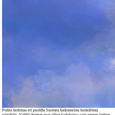
Poliisi tiedottaa eri puolilla Suomea kadonneista henkilöistä
päivittäin. Välillä ihmiset ovat olleet kadoksissa vain pienen hetken.