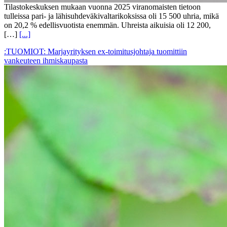
Tilastokeskuksen mukaan vuonna 2025 viranomaisten tietoon
tulleissa pari- ja lähisuhdeväkivaltarikoksissa oli 15 500 uhria, mikä
on 20,2 % edellisvuotista enemmän. Uhreista aikuisia oli 12 200,
[…]
[...]
:TUOMIOT: Marjayrityksen ex-toimitusjohtaja tuomittiin
vankeuteen ihmiskaupasta