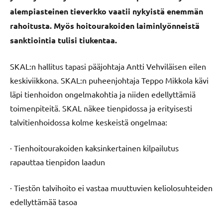
alempiasteinen tieverkko vaatii nykyistä enemmän
rahoitusta. Myös hoitourakoiden laiminlyönneistä
sanktiointia tulisi tiukentaa.
SKAL:n hallitus tapasi pääjohtaja Antti Vehviläisen eilen
keskiviikkona. SKAL:n puheenjohtaja Teppo Mikkola kävi
läpi tienhoidon ongelmakohtia ja niiden edellyttämiä
toimenpiteitä. SKAL näkee tienpidossa ja erityisesti
talvitienhoidossa kolme keskeistä ongelmaa:
· Tienhoitourakoiden kaksinkertainen kilpailutus
rapauttaa tienpidon laadun
· Tiestön talvihoito ei vastaa muuttuvien keliolosuhteiden
edellyttämää tasoa