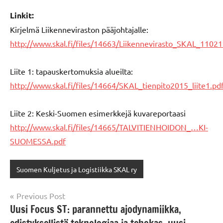
Linkit:
Kirjelmä Liikenneviraston pääjohtajalle:
http://www.skal.fi/files/14663/Liikennevirasto_SKAL_11021
Liite 1: tapauskertomuksia alueilta:
http://www.skal.fi/files/14664/SKAL_tienpito2015_liite1.pd
Liite 2: Keski-Suomen esimerkkejä kuvareportaasi
http://www.skal.fi/files/14665/TALVITIENHOIDON_…KI-
SUOMESSA.pdf
Suomen Kuljetus ja Logistiikka SKAL ry
Post
Previous Post
Uusi Focus ST: parannettu ajodynamiikka,
navigation