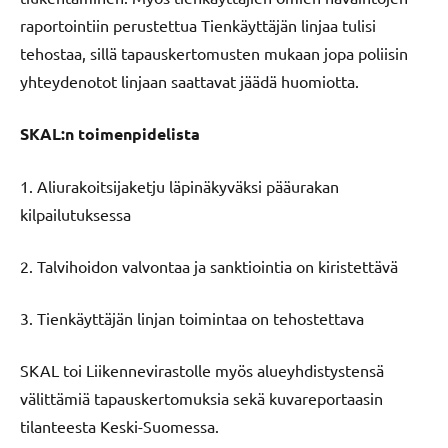
raportointiin perustettua Tienkäyttäjän linjaa tulisi
tehostaa, sillä tapauskertomusten mukaan jopa poliisin
yhteydenotot linjaan saattavat jäädä huomiotta.
SKAL:n toimenpidelista
1. Aliurakoitsijaketju läpinäkyväksi pääurakan
kilpailutuksessa
2. Talvihoidon valvontaa ja sanktiointia on kiristettävä
3. Tienkäyttäjän linjan toimintaa on tehostettava
SKAL toi Liikennevirastolle myös alueyhdistystensä
välittämiä tapauskertomuksia sekä kuvareportaasin
tilanteesta Keski-Suomessa.