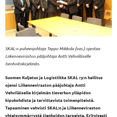
SKAL:n puheenjohtaja Teppo Mikkola (vas.) ojentaa
Liikenneviraston pääjohtaja Antti Vehviläiselle
tienhoitokirjelmän.
Suomen Kuljetus ja Logistiikka SKAL ry:n hallitus
ojensi Liikenneviraston pääjohtaja Antti
Vehviläiselle kirjelmän tieverkon ylläpidon
kipukohdista ja tarvittavista toimenpiteistä.
Tapaaminen vahvisti SKAL:n ja Liikenneviraston
yhteisymmärrystä tienhoidon tarpeista. Erityisesti