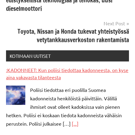
edistyksellistä teknologiaa ja tehokas, uusi
dieselmoottori
Next Post
Toyota, Nissan ja Honda tukevat yhteistyössä
vetytankkausverkoston rakentamista
KOTIMAAN UUTISET
:KADONNEET: Kun poliisi tiedottaa kadonneesta, on kyse
aina vakavasta tilanteesta
Poliisi tiedottaa eri puolilla Suomea
kadonneista henkilöistä päivittäin. Välillä
ihmiset ovat olleet kadoksissa vain pienen
hetken. Poliisi ei koskaan tiedota kadonneista vähäisin
perustein. Poliisi julkaisee […]
[...]