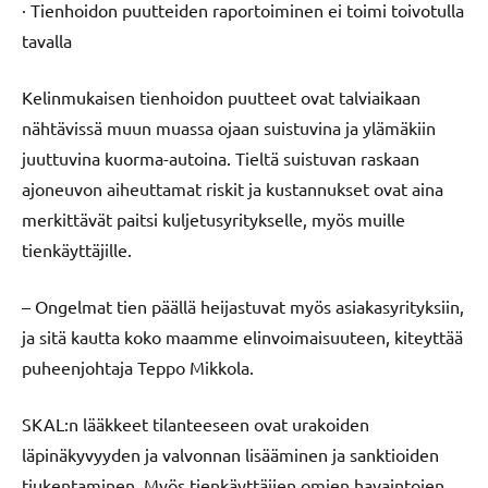
· Tienhoidon puutteiden raportoiminen ei toimi toivotulla
tavalla
Kelinmukaisen tienhoidon puutteet ovat talviaikaan
nähtävissä muun muassa ojaan suistuvina ja ylämäkiin
juuttuvina kuorma-autoina. Tieltä suistuvan raskaan
ajoneuvon aiheuttamat riskit ja kustannukset ovat aina
merkittävät paitsi kuljetusyritykselle, myös muille
tienkäyttäjille.
– Ongelmat tien päällä heijastuvat myös asiakasyrityksiin,
ja sitä kautta koko maamme elinvoimaisuuteen, kiteyttää
puheenjohtaja Teppo Mikkola.
SKAL:n lääkkeet tilanteeseen ovat urakoiden
läpinäkyvyyden ja valvonnan lisääminen ja sanktioiden
tiukentaminen. Myös tienkäyttäjien omien havaintojen