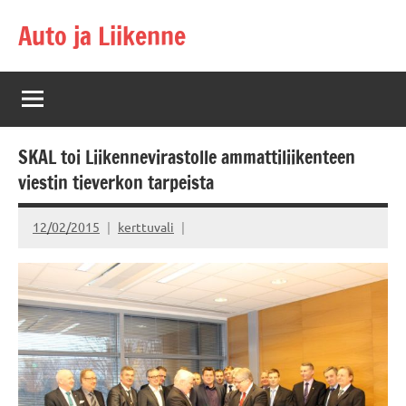
Skip
Auto ja Liikenne
to
content
SKAL toi Liikennevirastolle ammattiliikenteen
viestin tieverkon tarpeista
12/02/2015
kerttuvali