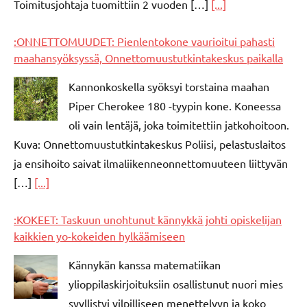
Toimitusjohtaja tuomittiin 2 vuoden […]
[...]
:ONNETTOMUUDET: Pienlentokone vaurioitui pahasti
maahansyöksyssä, Onnettomuustutkintakeskus paikalla
Kannonkoskella syöksyi torstaina maahan
Piper Cherokee 180 -tyypin kone. Koneessa
oli vain lentäjä, joka toimitettiin jatkohoitoon.
Kuva: Onnettomuustutkintakeskus Poliisi, pelastuslaitos
ja ensihoito saivat ilmaliikenneonnettomuuteen liittyvän
[…]
[...]
:KOKEET: Taskuun unohtunut kännykkä johti opiskelijan
kaikkien yo-kokeiden hylkäämiseen
Kännykän kanssa matematiikan
ylioppilaskirjoituksiin osallistunut nuori mies
syyllistyi vilpilliseen menettelyyn ja koko