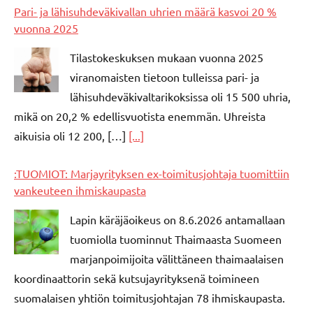
Pari- ja lähisuhdeväkivallan uhrien määrä kasvoi 20 %
vuonna 2025
Tilastokeskuksen mukaan vuonna 2025
viranomaisten tietoon tulleissa pari- ja
lähisuhdeväkivaltarikoksissa oli 15 500 uhria,
mikä on 20,2 % edellisvuotista enemmän. Uhreista
aikuisia oli 12 200, […]
[...]
:TUOMIOT: Marjayrityksen ex-toimitusjohtaja tuomittiin
vankeuteen ihmiskaupasta
Lapin käräjäoikeus on 8.6.2026 antamallaan
tuomiolla tuominnut Thaimaasta Suomeen
marjanpoimijoita välittäneen thaimaalaisen
koordinaattorin sekä kutsujayrityksenä toimineen
suomalaisen yhtiön toimitusjohtajan 78 ihmiskaupasta.