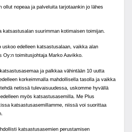
llut nopeaa ja palveluita tarjotaankin jo lähes
 katsastusalan suurimman kotimaisen toimijan.
io uskoo edelleen katsastusalaan, vaikka alan
us Oy:n toimitusjohtaja Marko Aavikko.
 katsastusasemaa ja palkkaa vähintään 10 uutta
edelleen korkeimmalla mahdollisella tasolla ja vaikka
ta tehdä netissä tulevaisuudessa, uskomme hyvällä
ita edelleen myös katsastusasemilla. Me Plus
issa katsastusasemillamme, niissä voi suorittaa
n.
hdollisti katsastusasemien perustamisen