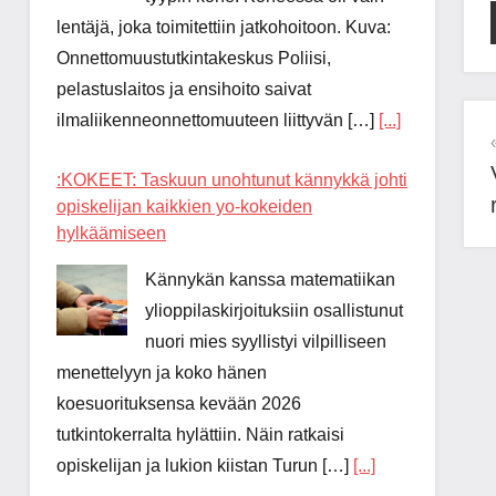
lentäjä, joka toimitettiin jatkohoitoon. Kuva:
Onnettomuustutkintakeskus Poliisi,
pelastuslaitos ja ensihoito saivat
ilmaliikenneonnettomuuteen liittyvän […]
[...]
:KOKEET: Taskuun unohtunut kännykkä johti
opiskelijan kaikkien yo-kokeiden
hylkäämiseen
Kännykän kanssa matematiikan
ylioppilaskirjoituksiin osallistunut
nuori mies syyllistyi vilpilliseen
menettelyyn ja koko hänen
koesuorituksensa kevään 2026
tutkintokerralta hylättiin. Näin ratkaisi
opiskelijan ja lukion kiistan Turun […]
[...]