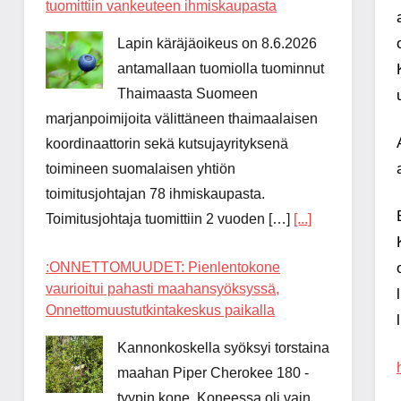
tuomittiin vankeuteen ihmiskaupasta
Lapin käräjäoikeus on 8.6.2026
antamallaan tuomiolla tuominnut
Thaimaasta Suomeen
marjanpoimijoita välittäneen thaimaalaisen
koordinaattorin sekä kutsujayrityksenä
toimineen suomalaisen yhtiön
toimitusjohtajan 78 ihmiskaupasta.
Toimitusjohtaja tuomittiin 2 vuoden […]
[...]
:ONNETTOMUUDET: Pienlentokone
vaurioitui pahasti maahansyöksyssä,
Onnettomuustutkintakeskus paikalla
Kannonkoskella syöksyi torstaina
maahan Piper Cherokee 180 -
tyypin kone. Koneessa oli vain