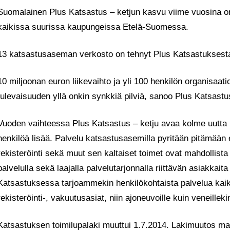
Suomalainen Plus Katsastus – ketjun kasvu viime vuosina on o
kaikissa suurissa kaupungeissa Etelä-Suomessa.
13 katsastusaseman verkosto on tehnyt Plus Katsastuksesta
10 miljoonan euron liikevaihto ja yli 100 henkilön organisaat
tulevaisuuden yllä onkin synkkiä pilviä, sanoo Plus Katsast
Vuoden vaihteessa Plus Katsastus – ketju avaa kolme uutta
henkilöä lisää. Palvelu katsastusasemilla pyritään pitämään 
rekisteröinti sekä muut sen kaltaiset toimet ovat mahdollis
palvelulla sekä laajalla palvelutarjonnalla riittävän asiakka
Katsastuksessa tarjoammekin henkilökohtaista palvelua kaik
rekisteröinti-, vakuutusasiat, niin ajoneuvoille kuin veneilleki
Katsastuksen toimilupalaki muuttui 1.7.2014. Lakimuutos ma