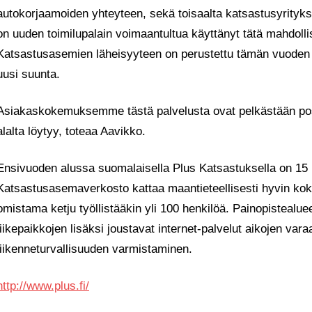
autokorjaamoiden yhteyteen, sekä toisaalta katsastusyrityk
on uuden toimilupalain voimaantultua käyttänyt tätä mahdoll
Katsastusasemien läheisyyteen on perustettu tämän vuoden 
uusi suunta.
Asiakaskokemuksemme tästä palvelusta ovat pelkästään positi
alalta löytyy, toteaa Aavikko.
Ensivuoden alussa suomalaisella Plus Katsastuksella on 1
Katsastusasemaverkosto kattaa maantieteellisesti hyvin kok
omistama ketju työllistääkin yli 100 henkilöä. Painopistealue
liikepaikkojen lisäksi joustavat internet-palvelut aikojen va
liikenneturvallisuuden varmistaminen.
http://www.plus.fi/