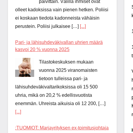
päivittäin. Välillä ihmiset ovat
olleet kadoksissa vain pienen hetken. Poliisi
ei koskaan tiedota kadonneista vähäisin
perustein. Poliisi julkaisee […]
[...]
Pari- ja lähisuhdeväkivallan uhrien määrä
kasvoi 20 % vuonna 2025
Tilastokeskuksen mukaan
vuonna 2025 viranomaisten
tietoon tulleissa pari- ja
lähisuhdeväkivaltarikoksissa oli 15 500
uhria, mikä on 20,2 % edellisvuotista
enemmän. Uhreista aikuisia oli 12 200, […]
[...]
:TUOMIOT: Marjayrityksen ex-toimitusjohtaja