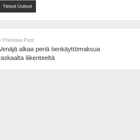
Yleiset Uutiset
Post
Previous Post
Venäjä alkaa periä tienkäyttömaksua
navigation
raskaalta liikenteeltä