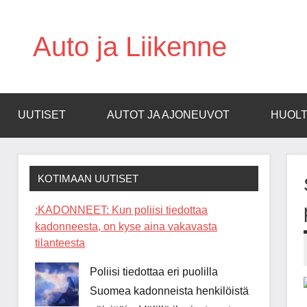
Skip
to
Auto ja Liikenne
content
UUTISET
AUTOT JA AJONEUVOT
HUOLT
KOTIMAAN UUTISET
:KADONNEET: Kun poliisi tiedottaa
kadonneesta, on kyse aina vakavasta
tilanteesta
Poliisi tiedottaa eri puolilla
Suomea kadonneista henkilöistä