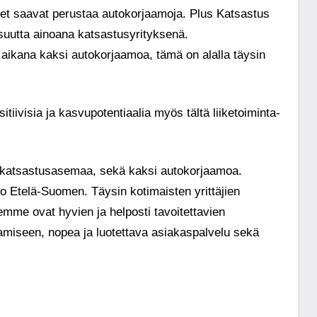
set saavat perustaa autokorjaamoja. Plus Katsastus
isuutta ainoana katsastusyrityksenä.
aikana kaksi autokorjaamoa, tämä on alalla täysin
ivisia ja kasvupotentiaalia myös tältä liiketoiminta-
5 katsastusasemaa, sekä kaksi autokorjaamoa.
o Etelä-Suomen. Täysin kotimaisten yrittäjien
emme ovat hyvien ja helposti tavoitettavien
raamiseen, nopea ja luotettava asiakaspalvelu sekä