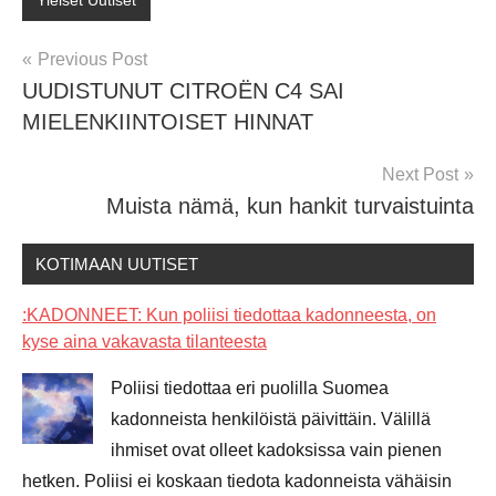
Yleiset Uutiset
Post
Previous Post
UUDISTUNUT CITROËN C4 SAI
navigation
MIELENKIINTOISET HINNAT
Next Post
Muista nämä, kun hankit turvaistuinta
KOTIMAAN UUTISET
:KADONNEET: Kun poliisi tiedottaa kadonneesta, on
kyse aina vakavasta tilanteesta
Poliisi tiedottaa eri puolilla Suomea
kadonneista henkilöistä päivittäin. Välillä
ihmiset ovat olleet kadoksissa vain pienen
hetken. Poliisi ei koskaan tiedota kadonneista vähäisin