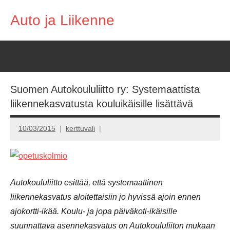
Skip
Auto ja Liikenne
to
content
Suomen Autokoululiitto ry: Systemaattista
liikennekasvatusta kouluikäisille lisättävä
10/03/2015
kerttuvali
Autokoululiitto esittää, että systemaattinen
liikennekasvatus aloitettaisiin jo hyvissä ajoin ennen
ajokortti-ikää. Koulu- ja jopa päiväkoti-ikäisille
suunnattava asennekasvatus on Autokoululiiton mukaan