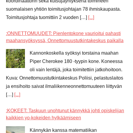
koordinaattorin sekä kutsujayrityksenä toimineen
suomalaisen yhtiön toimitusjohtajan 78 ihmiskaupasta.
Toimitusjohtaja tuomittiin 2 vuoden […]
[...]
:ONNETTOMUUDET: Pienlentokone vaurioitui pahasti
maahansyöksyssä, Onnettomuustutkintakeskus paikalla
Kannonkoskella syöksyi torstaina maahan
Piper Cherokee 180 -tyypin kone. Koneessa
oli vain lentäjä, joka toimitettiin jatkohoitoon.
Kuva: Onnettomuustutkintakeskus Poliisi, pelastuslaitos
ja ensihoito saivat ilmaliikenneonnettomuuteen liittyvän
[…]
[...]
:KOKEET: Taskuun unohtunut kännykkä johti opiskelijan
kaikkien yo-kokeiden hylkäämiseen
Kännykän kanssa matematiikan