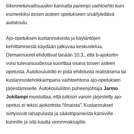
liikenneturvallisuuden kannalta parempi vaihtoehto kuin
esimerkiksi toisen asteen opetukseen sisällytettävä
autokoulu.
Ajo-opetuksen kustannuksista ja käytäntöjen
kehittämisestä käydään jatkuvaa keskustelua.
Demarinuoret ehdottivat tänään 10.3., että b-ajokortin
voisi tulevaisuudessa suorittaa osana toisen asteen
opetusta. Autokoululiitto ei pidä ehdotusta realistisena tai
kustannustehokkaimpana vaihtoehtona ajo-opetuksen
järjestämiselle. Autokoululiiton puheenjohtaja
Jarmo
Jokilampi
muistuttaa, että julkisin varoin järjestetty ajo-
opetus ei tekisi ajokortista “ilmaista”. Kustannukset
siirtyisivät rahapulasta ja säästöpaineista kärsiville
kunnille ja sitä kautta veronmaksajille.