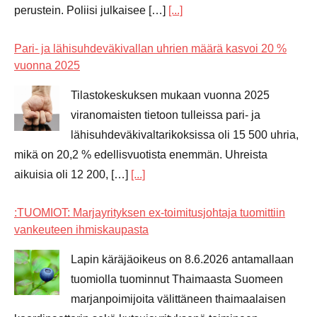
perustein. Poliisi julkaisee […]
[...]
Pari- ja lähisuhdeväkivallan uhrien määrä kasvoi 20 %
vuonna 2025
Tilastokeskuksen mukaan vuonna 2025
viranomaisten tietoon tulleissa pari- ja
lähisuhdeväkivaltarikoksissa oli 15 500 uhria,
mikä on 20,2 % edellisvuotista enemmän. Uhreista
aikuisia oli 12 200, […]
[...]
:TUOMIOT: Marjayrityksen ex-toimitusjohtaja tuomittiin
vankeuteen ihmiskaupasta
Lapin käräjäoikeus on 8.6.2026 antamallaan
tuomiolla tuominnut Thaimaasta Suomeen
marjanpoimijoita välittäneen thaimaalaisen