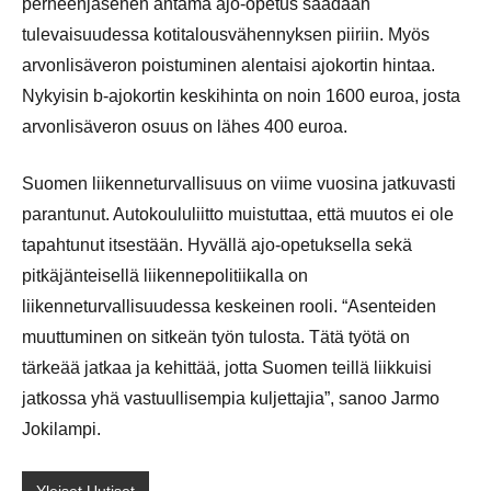
perheenjäsenen antama ajo-opetus saadaan
tulevaisuudessa kotitalousvähennyksen piiriin. Myös
arvonlisäveron poistuminen alentaisi ajokortin hintaa.
Nykyisin b-ajokortin keskihinta on noin 1600 euroa, josta
arvonlisäveron osuus on lähes 400 euroa.
Suomen liikenneturvallisuus on viime vuosina jatkuvasti
parantunut. Autokoululiitto muistuttaa, että muutos ei ole
tapahtunut itsestään. Hyvällä ajo-opetuksella sekä
pitkäjänteisellä liikennepolitiikalla on
liikenneturvallisuudessa keskeinen rooli. “Asenteiden
muuttuminen on sitkeän työn tulosta. Tätä työtä on
tärkeää jatkaa ja kehittää, jotta Suomen teillä liikkuisi
jatkossa yhä vastuullisempia kuljettajia”, sanoo Jarmo
Jokilampi.