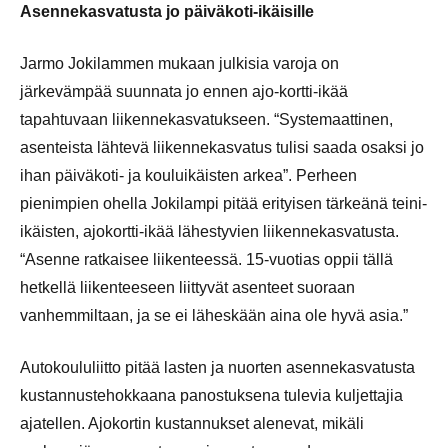
Asennekasvatusta jo päiväkoti-ikäisille
Jarmo Jokilammen mukaan julkisia varoja on
järkevämpää suunnata jo ennen ajo-kortti-ikää
tapahtuvaan liikennekasvatukseen. “Systemaattinen,
asenteista lähtevä liikennekasvatus tulisi saada osaksi jo
ihan päiväkoti- ja kouluikäisten arkea”. Perheen
pienimpien ohella Jokilampi pitää erityisen tärkeänä teini-
ikäisten, ajokortti-ikää lähestyvien liikennekasvatusta.
“Asenne ratkaisee liikenteessä. 15-vuotias oppii tällä
hetkellä liikenteeseen liittyvät asenteet suoraan
vanhemmiltaan, ja se ei läheskään aina ole hyvä asia.”
Autokoululiitto pitää lasten ja nuorten asennekasvatusta
kustannustehokkaana panostuksena tulevia kuljettajia
ajatellen. Ajokortin kustannukset alenevat, mikäli