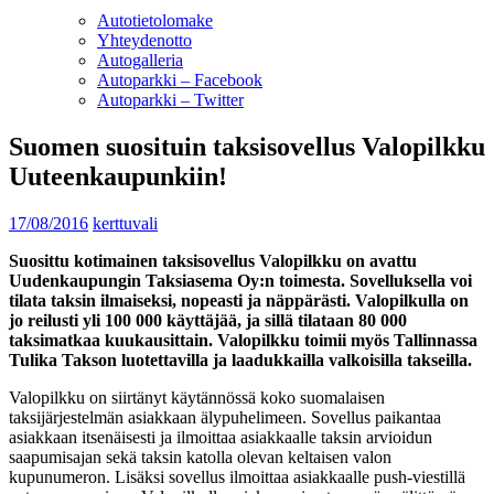
Autotietolomake
Yhteydenotto
Autogalleria
Autoparkki – Facebook
Autoparkki – Twitter
Suomen suosituin taksisovellus Valopilkku
Uuteenkaupunkiin!
17/08/2016
kerttuvali
Suosittu kotimainen taksisovellus Valopilkku on avattu
Uudenkaupungin Taksiasema Oy:n toimesta. Sovelluksella voi
tilata taksin ilmaiseksi, nopeasti ja näppärästi. Valopilkulla on
jo reilusti yli 100 000 käyttäjää, ja sillä tilataan 80 000
taksimatkaa kuukausittain. Valopilkku toimii myös Tallinnassa
Tulika Takson luotettavilla ja laadukkailla valkoisilla takseilla.
Valopilkku on siirtänyt käytännössä koko suomalaisen
taksijärjestelmän asiakkaan älypuhelimeen. Sovellus paikantaa
asiakkaan itsenäisesti ja ilmoittaa asiakkaalle taksin arvioidun
saapumisajan sekä taksin katolla olevan keltaisen valon
kupunumeron. Lisäksi sovellus ilmoittaa asiakkaalle push-viestillä