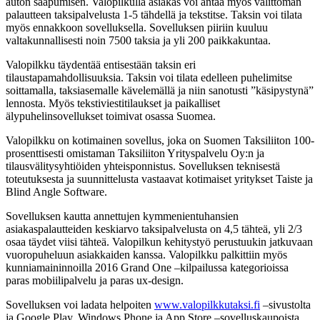
auton saapumisen. Valopilkulla asiakas voi antaa myös välittömän
palautteen taksipalvelusta 1-5 tähdellä ja tekstitse. Taksin voi tilata
myös ennakkoon sovelluksella. Sovelluksen piiriin kuuluu
valtakunnallisesti noin 7500 taksia ja yli 200 paikkakuntaa.
Valopilkku täydentää entisestään taksin eri
tilaustapamahdollisuuksia. Taksin voi tilata edelleen puhelimitse
soittamalla, taksiasemalle kävelemällä ja niin sanotusti ”käsipystynä”
lennosta. Myös tekstiviestitilaukset ja paikalliset
älypuhelinsovellukset toimivat osassa Suomea.
Valopilkku on kotimainen sovellus, joka on Suomen Taksiliiton 100-
prosenttisesti omistaman Taksiliiton Yrityspalvelu Oy:n ja
tilausvälitysyhtiöiden yhteisponnistus. Sovelluksen teknisestä
toteutuksesta ja suunnittelusta vastaavat kotimaiset yritykset Taiste ja
Blind Angle Software.
Sovelluksen kautta annettujen kymmenientuhansien
asiakaspalautteiden keskiarvo taksipalvelusta on 4,5 tähteä, yli 2/3
osaa täydet viisi tähteä. Valopilkun kehitystyö perustuukin jatkuvaan
vuoropuheluun asiakkaiden kanssa. Valopilkku palkittiin myös
kunniamaininnoilla 2016 Grand One –kilpailussa kategorioissa
paras mobiilipalvelu ja paras ux-design.
Sovelluksen voi ladata helpoiten
www.valopilkkutaksi.fi
–sivustolta
ja Google Play, Windows Phone ja App Store –sovelluskaupoista.