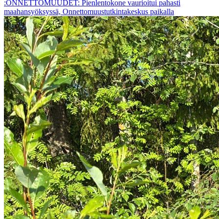
:ONNETTOMUUDET: Pienlentokone vaurioitui pahasti
maahansyöksyssä, Onnettomuustutkintakeskus paikalla