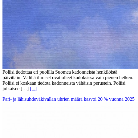
Poliisi tiedottaa eri puolilla Suomea kadonneista henkilöistä
päivittäin. Välillä ihmiset ovat olleet kadoksissa vain pienen hetken.
Poliisi ei koskaan tiedota kadonneista vähäisin perustein. Poliisi
julkaisee […]
[...]
Pari- ja lähisuhdeväkivallan uhrien määrä kasvoi 20 % vuonna 2025