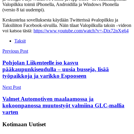
Valopilkku toimii iPhonella, Androidilla ja Windows Phonella
(versio 8 tai uudempi).
Keskustelua sovelluksesta käydään Twitterissä #valopilkku ja
Taksiliiton Facebook-sivuilla. Näin tilaat Valopilkulla taksin –videon
voi katsoa tästä:
https://www.youtube.com/watch?v=-Dix72nXg64
Taksit
Post
Previous Post
navigation
Pohjolan Liikenteelle iso kasvu
pääkaupunkiseudulla – uusia busseja, lisää
työpaikkoja ja varikko Espooseen
Next Post
Valmet Automotiven maalaamossa ja
kokoonpanossa muutostyöt valmiina GLC-mallia
varten
Kotimaan Uutiset