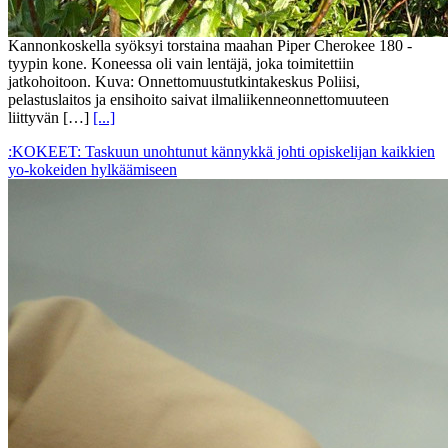
Kannonkoskella syöksyi torstaina maahan Piper Cherokee 180 -
tyypin kone. Koneessa oli vain lentäjä, joka toimitettiin
jatkohoitoon. Kuva: Onnettomuustutkintakeskus Poliisi,
pelastuslaitos ja ensihoito saivat ilmaliikenneonnettomuuteen
liittyvän […]
[...]
:KOKEET: Taskuun unohtunut kännykkä johti opiskelijan kaikkien
yo-kokeiden hylkäämiseen