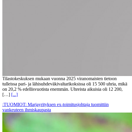
Tilastokeskuksen mukaan vuonna 2025 viranomaisten tietoon
tulleissa pari- ja lähisuhdeväkivaltarikoksissa oli 15 500 uhria, mikä
on 20,2 % edellisvuotista enemmän. Uhreista aikuisia oli 12 200,
[…]
[...]
:TUOMIOT: Marjayrityksen ex-toimitusjohtaja tuomittiin
vankeuteen ihmiskaupasta