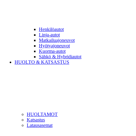
Henkilöautot
Linja-autot
Matkailuajoneuvot
Hyötyajoneuvot
Kuorma-autot
Sähkö & Hybridiautot
HUOLTO & KATSASTUS
HUOLTAMOT
Katsastus
Latausasemat