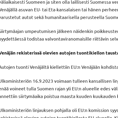
väliaikaisesti Suomeen ja siten olla laillisesti Suomessa venä
Venäjällä asuvan EU- tai Eta-kansalaisen tai hänen perhe
varustetut autot sekä humanitaarisella perusteella Suom
Siirtymäajan umpeutumisen jälkeen näidenkin poikkeusten p
pyydettäessä todistaa valvontaviranomaisille riittävin se
Venäjän rekisterissä olevien autojen tuontikiellon taust
Autojen tuonti Venäjältä kiellettiin EU:n Venäjään kohdis
Ulkoministeriön 16.9.2023 voimaan tulleen kansallisen lin
enää voineet tulla Suomen rajan yli EU:n alueelle edes välia
annettiin siirtymäaika poistua maasta kuuden kuukauden 
Ulkoministeriön linjauksen pohjalla oli EU:n komission s
rekisterissä olevien autojen tuontikiellosta EU-alueelle. Ki