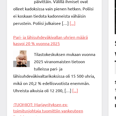
päivittäin. Välillä ihmiset ovat
olleet kadoksissa vain pienen hetken. Poliisi
ei koskaan tiedota kadonneista vähäisin
perustein. Poliisi julkaisee […]
[...]
Pari- ja lähisuhdeväkivallan uhrien määrä
kasvoi 20 % vuonna 2025
Tilastokeskuksen mukaan vuonna
2025 viranomaisten tietoon
tulleissa pari- ja
lähisuhdeväkivaltarikoksissa oli 15 500 uhria,
mikä on 20,2 % edellisvuotista enemmän.
Uhreista aikuisia oli 12 200, […]
[...]
:TUOMIOT: Marjayrityksen ex-
toimitusjohtaja tuomittiin vankeuteen