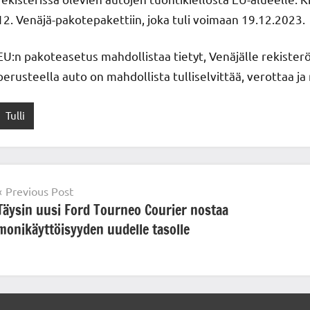
12. Venäjä-pakotepakettiin, joka tuli voimaan 19.12.2023.
EU:n pakoteasetus mahdollistaa tietyt, Venäjälle rekisterö
perusteella auto on mahdollista tulliselvittää, verottaa j
Tulli
Post
Previous Post
Täysin uusi Ford Tourneo Courier nostaa
navigation
monikäyttöisyyden uudelle tasolle