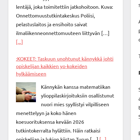
lentäjä, joka toimitettiin jatkohoitoon. Kuva:
Onnettomuustutkintakeskus Poliisi,
pelastuslaitos ja ensihoito saivat
ilmaliikenneonnettomuuteen liittyvän […]
[...]
:KOKEET: Taskuun unohtunut kännykkä johti
opiskelijan kaikkien yo-kokeiden
hylkäämiseen
Kännykän kanssa matematiikan
ylioppilaskirjoituksiin osallistunut
nuori mies syyllistyi vilpilliseen
menettelyyn ja koko hänen
koesuorituksensa kevään 2026
tutkintokerralta hylättiin. Näin ratkaisi
opiskelijan ja lukion kiistan Turun […]
[...]