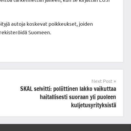
ityjä autoja koskevat poikkeukset, joiden
a rekisteröidä Suomeen.
Next Post
SKAL selvitti: poliittinen lakko vaikuttaa
haitallisesti suoraan yli puoleen
kuljetusyrityksistä