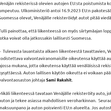
Venäjän rekisterissä olevien autojen EU:sta poistumista 
umpeutuu. Ulkoministeriö antoi 16.9.2023 EU:n pakotesää
Suomessa olevat, Venäjälle rekisteröidyt autot pitää viedä
Tulli painottaa, että liikenteessä on myös siirtymäajan lop
jotka voivat olla jatkossakin laillisesti Suomessa.
– Tulevasta lauantaista alkaen liikenteestä tavattavien, V
todistettava valvontaviranomaisille oikeutensa käyttää 
ajossa mukana, jotta oikeutensa käyttää venäläisissä rekis
kysyttäessä. Auton laillisen käytön oikeutta ei voikaan päät
valvontaosaston johtaja
.
Sami Rakshit
Mikäli liikenteessä tavataan Venäjälle rekisteröity auto, jo
auton ja tekee asiassa mahdollisen veroharkinnan. Seuraa
maksuunpano ja auton poisvienti EU:n alueelta. Jos autost