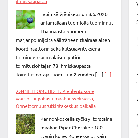
ihmiskaupasta
Lapin käräjäoikeus on 8.6.2026
antamallaan tuomiolla tuominnut
Thaimaasta Suomeen
marjanpoimijoita välittäneen thaimaalaisen
koordinaattorin sekä kutsujayrityksenä
toimineen suomalaisen yhtiön
toimitusjohtajan 78 ihmiskaupasta.
Toimitusjohtaja tuomittiin 2 vuoden […]
[...]
:ONNETTOMUUDET: Pienlentokone
vaurioitui pahasti maahansyöksyssä,
Onnettomuustutkintakeskus paikalla
Kannonkoskella syöksyi torstaina
maahan Piper Cherokee 180 -
tyypin kone. Koneessa oli vain