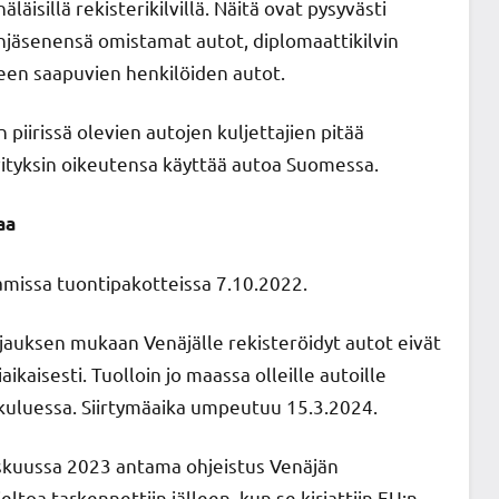
läisillä rekisterikilvillä. Näitä ovat pysyvästi
enjäsenensä omistamat autot, diplomaattikilvin
een saapuvien henkilöiden autot.
iirissä olevien autojen kuljettajien pitää
lvityksin oikeutensa käyttää autoa Suomessa.
aa
tamissa tuontipakotteissa 7.10.2022.
jauksen mukaan Venäjälle rekisteröidyt autot eivät
ikaisesti. Tuolloin jo maassa olleille autoille
kuluessa. Siirtymäaika umpeutuu 15.3.2024.
yyskuussa 2023 antama ohjeistus Venäjän
eltoa tarkennettiin jälleen, kun se kirjattiin EU:n