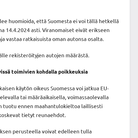
ee huomioida, että Suomesta ei voi tällä hetkellä
tuna 14.4.2024 asti. Viranomaiset eivät erikseen
aja vastaa ratkaisuista oman autonsa osalta.
jälle rekisteröityjen autojen määrästä.
vissä toimivien kohdalla poikkeuksia
aikaisen käytön oikeus Suomessa voi jatkua EU-
elevalla tai määräaikaisella, voimassaolevalla
n tuotu ennen maahantulokieltoa laillisesti
oskevat tietyt reunaehdot.
sen perusteella voivat edelleen tulla