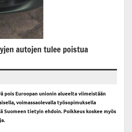
yjen autojen tulee poistua
vä pois Euroopan unionin alueelta viimeistään
aisella, voimassaolevalla työsopimuksella
ädä Suomeen tietyin ehdoin. Poikkeus koskee myös
ja.