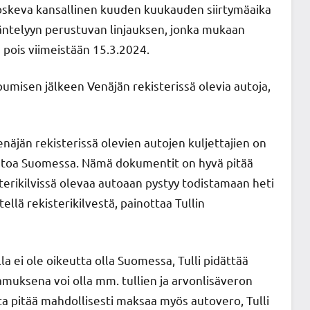
koskeva kansallinen kuuden kuukauden siirtymäaika
ntelyyn perustuvan linjauksen, jonka mukaan
 pois viimeistään 15.3.2024.
pumisen jälkeen Venäjän rekisterissä olevia autoja,
enäjän rekisterissä olevien autojen kuljettajien on
autoa Suomessa. Nämä dokumentit on hyvä pitää
terikilvissä olevaa autoaan pystyy todistamaan heti
ellä rekisterikilvestä, painottaa Tullin
lla ei ole oikeutta olla Suomessa, Tulli pidättää
muksena voi olla mm. tullien ja arvonlisäveron
a pitää mahdollisesti maksaa myös autovero, Tulli