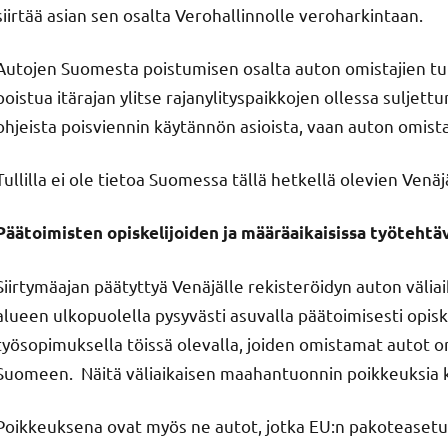
siirtää asian sen osalta Verohallinnolle veroharkintaan.
Autojen Suomesta poistumisen osalta auton omistajien tul
poistua itärajan ylitse rajanylityspaikkojen ollessa suljet
ohjeista poisviennin käytännön asioista, vaan auton omist
Tullilla ei ole tietoa Suomessa tällä hetkellä olevien Venä
Päätoimisten opiskelijoiden ja määräaikaisissa työtehtä
Siirtymäajan päätyttyä Venäjälle rekisteröidyn auton väli
alueen ulkopuolella pysyvästi asuvalla päätoimisesti opisk
työsopimuksella töissä olevalla, joiden omistamat autot o
Suomeen. Näitä väliaikaisen maahantuonnin poikkeuksia k
Poikkeuksena ovat myös ne autot, jotka EU:n pakoteasetuk