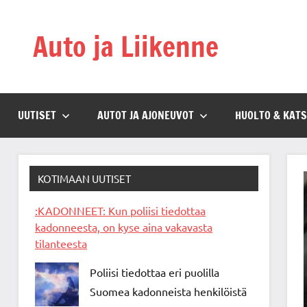
Skip
to
Auto ja Liikenne
content
UUTISET
AUTOT JA AJONEUVOT
HUOLTO & KAT
KOTIMAAN UUTISET
:KADONNEET: Kun poliisi tiedottaa
kadonneesta, on kyse aina vakavasta
tilanteesta
Poliisi tiedottaa eri puolilla
Suomea kadonneista henkilöistä