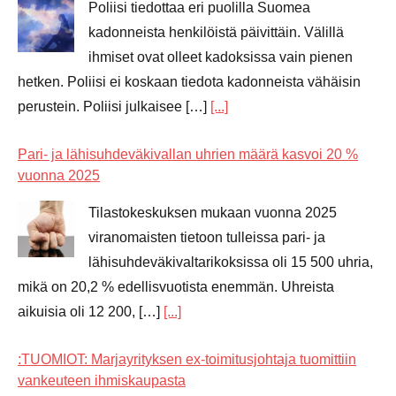
Poliisi tiedottaa eri puolilla Suomea
kadonneista henkilöistä päivittäin. Välillä
ihmiset ovat olleet kadoksissa vain pienen
hetken. Poliisi ei koskaan tiedota kadonneista vähäisin
perustein. Poliisi julkaisee […]
[...]
Pari- ja lähisuhdeväkivallan uhrien määrä kasvoi 20 %
vuonna 2025
Tilastokeskuksen mukaan vuonna 2025
viranomaisten tietoon tulleissa pari- ja
lähisuhdeväkivaltarikoksissa oli 15 500 uhria,
mikä on 20,2 % edellisvuotista enemmän. Uhreista
aikuisia oli 12 200, […]
[...]
:TUOMIOT: Marjayrityksen ex-toimitusjohtaja tuomittiin
vankeuteen ihmiskaupasta