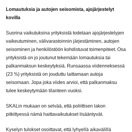
Lomautuksia ja autojen seisomista, ajojärjestelyt
kovilla
Suorina vaikutuksina yrityksistä todetaan ajojärjestelyjen
vaikeutuminen, välivarastoinnin järjestäminen, autojen
seisominen ja henkilöstöön kohdistuvat toimenpiteet. Osa
yrityksistä on jo joutunut tekemään lomautuksia tai
palkanmaksun keskeytyksiä. Runsaassa viidenneksessä
(23 %) yrityksistä on jouduttu laittamaan autoja
seisomaan. Jopa joka viides arvioi, että palkanmaksu
tulee keskeytymään tilanteen vuoksi.
SKALin mukaan on selvää, että poliittisen lakon
pitkittyessä nämä haittavaikutukset lisääntyvät.
Kyselyn tulokset osoittavat, että lyhyellä aikavälillä