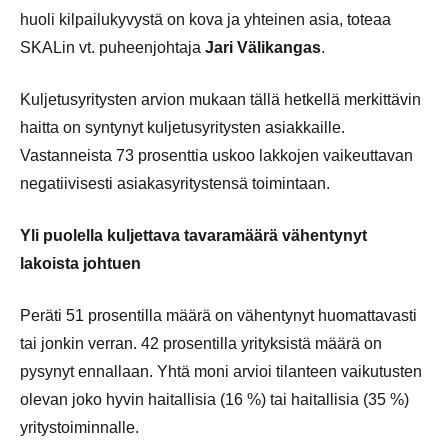
huoli kilpailukyvystä on kova ja yhteinen asia, toteaa
SKALin vt. puheenjohtaja
Jari Välikangas
.
Kuljetusyritysten arvion mukaan tällä hetkellä merkittävin
haitta on syntynyt kuljetusyritysten asiakkaille.
Vastanneista 73 prosenttia uskoo lakkojen vaikeuttavan
negatiivisesti asiakasyritystensä toimintaan.
Yli puolella kuljettava tavaramäärä vähentynyt
lakoista johtuen
Peräti 51 prosentilla määrä on vähentynyt huomattavasti
tai jonkin verran. 42 prosentilla yrityksistä määrä on
pysynyt ennallaan. Yhtä moni arvioi tilanteen vaikutusten
olevan joko hyvin haitallisia (16 %) tai haitallisia (35 %)
yritystoiminnalle.