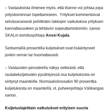
– Vastauksista ilmenee myös, että tilanne voi johtaa jopa
yritystoiminnan lopettamiseen. Yritykset kommentoivat
selväsanaisesti poliittisten lakkojen vaikutuksia yrityksen
kannattavuuteen ja tehtäviin sopeuttamistoimiin, sanoo
SKALin toimitusjohtaja
Anssi Kujala
.
Seitsemällä prosentilla kuljetukset ovat lisääntyneet
jonkin verran tai huomattavasti.
– Vastausten perusteella näkyy selkeästi, että
rautatiekuljetusten pysähtyessä osa kuljetuksista on
siirtynyt maanteille. Normaalioloissakin 90 prosenttia
kuljetuksista on maanteillä, vt. puheenjohtaja Välikangas
sanoo.
Kuljetuslajeittain vaikutukset erityisen suuria