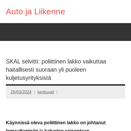
Skip
Auto ja Liikenne
to
content
SKAL selvitti: poliittinen lakko vaikuttaa
haitallisesti suoraan yli puoleen
kuljetusyrityksistä
26/03/2024
kerttuvali
Käynnissä oleva poliittinen lakko on johtanut
lomauttamisiin ja kaluston seisontaan