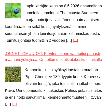
Lapin käräjäoikeus on 8.6.2026 antamallaan
tuomiolla tuominnut Thaimaasta Suomeen
marjanpoimijoita välittäneen thaimaalaisen
koordinaattorin sekä kutsujayrityksenä toimineen
suomalaisen yhtiön toimitusjohtajan 78 ihmiskaupasta.
Toimitusjohtaja tuomittiin 2 vuoden […]
[...]
:ONNETTOMUUDET: Pienlentokone vaurioitui pahasti
maahansyöksyssä, Onnettomuustutkintakeskus paikalla
Kannonkoskella syöksyi torstaina maahan
Piper Cherokee 180 -tyypin kone. Koneessa
oli vain lentäjä, joka toimitettiin jatkohoitoon.
Kuva: Onnettomuustutkintakeskus Poliisi, pelastuslaitos
ja ensihoito saivat ilmaliikenneonnettomuuteen liittyvän
[…]
[...]