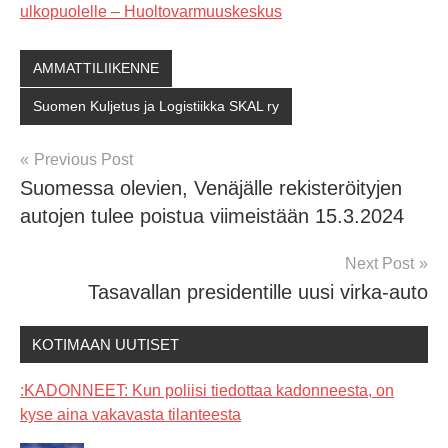
ulkopuolelle – Huoltovarmuuskeskus
AMMATTILIIKENNE
Suomen Kuljetus ja Logistiikka SKAL ry
Post
Previous Post
Suomessa olevien, Venäjälle rekisteröityjen
navigation
autojen tulee poistua viimeistään 15.3.2024
Next Post
Tasavallan presidentille uusi virka-auto
KOTIMAAN UUTISET
:KADONNEET: Kun poliisi tiedottaa kadonneesta, on
kyse aina vakavasta tilanteesta