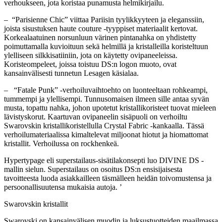
verhoukseen, jota koristaa punamusta helmikirjailu.
– “Parisienne Chic” viittaa Pariisin tyylikkyyteen ja eleganssiin,
joista sisustuksen haute couture -tyyppiset materiaalit kertovat.
Korkealaatuinen norsunluun värinen pintanahka on yhdistetty
poimuttamalla kuvioituun sekä helmillä ja kristalleilla koristeltuun
ylelliseen silkkisatiiniin, jota on käytetty ovipaneeleissa.
Koristeompeleet, joissa toistuu DS:n logon muoto, ovat
kansainvälisesti tunnetun Lesagen käsialaa.
– “Fatale Punk” -verhoiluvaihtoehto on luonteeltaan rohkeampi,
tummempi ja ylellisempi. Tunnusomaisen ilmeen sille antaa syvän
musta, topattu nahka, johon upotetut kristallikoristeet tuovat mieleen
lävistyskorut. Kaartuvan ovipaneelin sisäpuoli on verhoiltu
Swarovskin kristallikoristellulla Crystal Fabric -kankaalla. Tässä
verhoilumateriaalissa kimaltelevat miljoonat hiotut ja hiomattomat
kristallit. Verhoilussa on rockhenkeä.
Hypertypage eli superstailaus-sisätilakonsepti luo DIVINE DS -
mallin sielun. Superstailaus on osoitus DS:n ensisijaisesta
tavoitteesta luoda asiakkailleen täsmälleen heidän toivomustensa ja
persoonallisuutensa mukaisia autoja. ’
Swarovskin kristallit
Swarovski on kansainvälisen muodin ja luksustuotteiden maailmassa