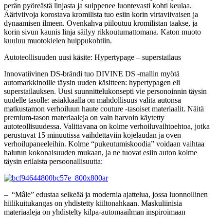
perän pyöreästä linjasta ja suippenee luontevasti kohti keulaa.
Ääriviivoja korostava kromilista tuo esiin korin virtaviivaisen ja
dynaamisen ilmeen. Ovenkahva piiloutuu kromilistan taakse, ja
korin sivun kaunis linja säilyy rikkoutumattomana. Katon muoto
kuuluu muotokielen huippukohtiin.
Autoteollisuuden uusi käsite: Hypertypage – superstailaus
Innovatiivinen DS-brändi tuo DIVINE DS -mallin myötä
automarkkinoille täysin uuden käsitteen: hypertypagen eli
superstailauksen. Uusi suunnittelukonsepti vie personoinnin täysin
uudelle tasolle: asiakkaalla on mahdollisuus valita autonsa
matkustamon verhoiluun haute couture -tasoiset materiaalit. Näitä
premium-tason materiaaleja on vain harvoin käytetty
autoteollisuudessa. Valittavana on kolme verhoiluvaihtoehtoa, jotka
perustuvat 15 minuutissa vaihdettaviin kojelaudan ja oven
verhoilupaneeleihin. Kolme “pukeutumiskoodia” voidaan vaihtaa
halutun kokonaisuuden mukaan, ja ne tuovat esiin auton kolme
täysin erilaista persoonallisuutta:
– “Mâle” edustaa selkeää ja modernia ajattelua, jossa luonnollinen
hiilikuitukangas on yhdistetty kiiltonahkaan. Maskuliinisia
materiaaleja on yhdistelty kilpa-automaailman inspiroimaan