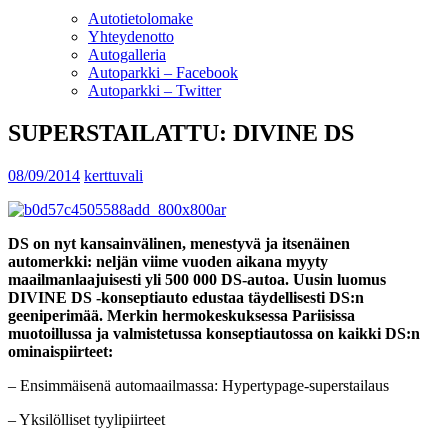
Autotietolomake
Yhteydenotto
Autogalleria
Autoparkki – Facebook
Autoparkki – Twitter
SUPERSTAILATTU: DIVINE DS
08/09/2014
kerttuvali
DS on nyt kansainvälinen, menestyvä ja itsenäinen
automerkki:
neljän viime vuoden aikana myyty
maailmanlaajuisesti yli 500 000
DS-autoa. Uusin luomus
DIVINE DS -konseptiauto edustaa
täydellisesti DS:n
geeniperimää. Merkin hermokeskuksessa
Pariisissa
muotoillussa ja valmistetussa
konseptiautossa on kaikki
DS:n
ominaispiirteet:
– Ensimmäisenä automaailmassa: Hypertypage-superstailaus
– Yksilölliset tyylipiirteet