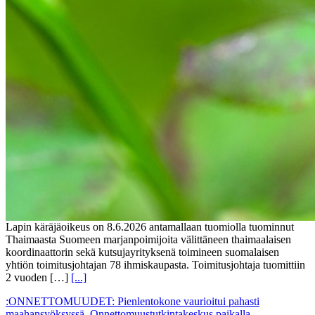
Lapin käräjäoikeus on 8.6.2026 antamallaan tuomiolla tuominnut
Thaimaasta Suomeen marjanpoimijoita välittäneen thaimaalaisen
koordinaattorin sekä kutsujayrityksenä toimineen suomalaisen
yhtiön toimitusjohtajan 78 ihmiskaupasta. Toimitusjohtaja tuomittiin
2 vuoden […]
[...]
:ONNETTOMUUDET: Pienlentokone vaurioitui pahasti
maahansyöksyssä, Onnettomuustutkintakeskus paikalla