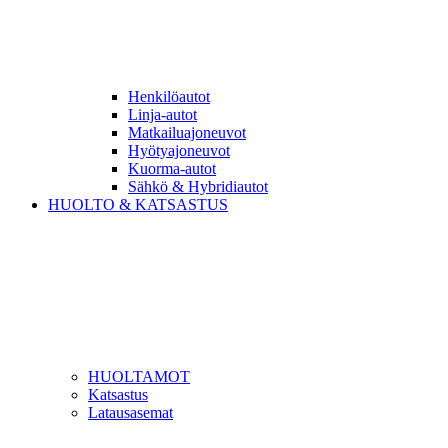
Henkilöautot
Linja-autot
Matkailuajoneuvot
Hyötyajoneuvot
Kuorma-autot
Sähkö & Hybridiautot
HUOLTO & KATSASTUS
HUOLTAMOT
Katsastus
Latausasemat