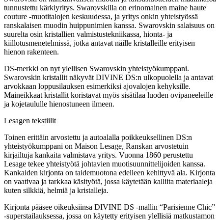
tunnustettu kärkiyritys. Swarovskilla on erinomainen maine haute
couture -muotitalojen keskuudessa, ja yritys onkin yhteistyössä
ranskalaisen muodin huippunimien kanssa. Swarovskin salaisuus on
suurelta osin kristallien valmistustekniikassa, hionta- ja
kiillotusmenetelmissä, jotka antavat näille kristalleille erityisen
hienon rakenteen.
DS-merkki on nyt ylellisen Swarovskin yhteistyökumppani.
Swarovskin kristallit näkyvät DIVINE DS:n ulkopuolella ja antavat
arvokkaan loppusilauksen esimerkiksi ajovalojen kehyksille.
Maineikkaat kristallit koristavat myös sisätilaa luoden ovipaneeleille
ja kojetaululle hienostuneen ilmeen.
Lesagen tekstiilit
Toinen erittäin arvostettu ja autoalalla poikkeuksellinen DS:n
yhteistyökumppani on Maison Lesage, Ranskan arvostetuin
kirjailtuja kankaita valmistava yritys. Vuonna 1860 perustettu
Lesage tekee yhteistyötä johtavien muotisuunnittelijoiden kanssa.
Kankaiden kirjonta on taidemuotona edelleen kehittyvä ala. Kirjonta
on vaativaa ja tarkkaa käsityötä, jossa käytetään kalliita materiaaleja
kuten silkkiä, helmiä ja kristalleja.
Kirjonta pääsee oikeuksiinsa DIVINE DS -mallin “Parisienne Chic”
-superstailauksessa, jossa on käytetty erityisen ylellisiä matkustamon