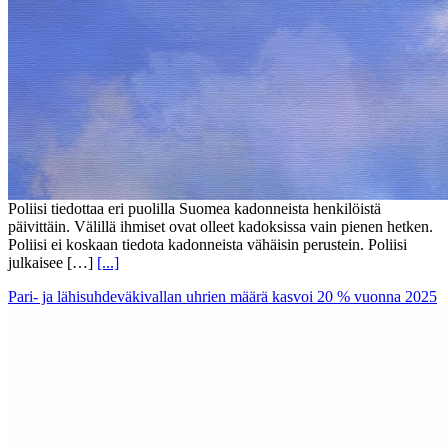
Poliisi tiedottaa eri puolilla Suomea kadonneista henkilöistä
päivittäin. Välillä ihmiset ovat olleet kadoksissa vain pienen hetken.
Poliisi ei koskaan tiedota kadonneista vähäisin perustein. Poliisi
julkaisee […]
[...]
Pari- ja lähisuhdeväkivallan uhrien määrä kasvoi 20 % vuonna 2025