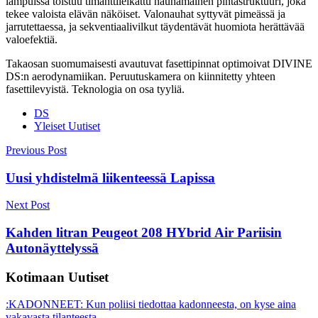
lampuissa toistuu timanttileikattu nauhamainen pintastruktuuri, joka
tekee valoista elävän näköiset. Valonauhat syttyvät pimeässä ja
jarrutettaessa, ja sekventiaalivilkut täydentävät huomiota herättävää
valoefektiä.
Takaosan suomumaisesti avautuvat fasettipinnat optimoivat DIVINE
DS:n aerodynamiikan. Peruutuskamera on kiinnitetty yhteen
fasettilevyistä. Teknologia on osa tyyliä.
DS
Yleiset Uutiset
Post
Previous Post
navigation
Uusi yhdistelmä liikenteessä Lapissa
Next Post
Kahden litran Peugeot 208 HYbrid Air Pariisin
Autonäyttelyssä
Kotimaan Uutiset
:KADONNEET: Kun poliisi tiedottaa kadonneesta, on kyse aina
vakavasta tilanteesta