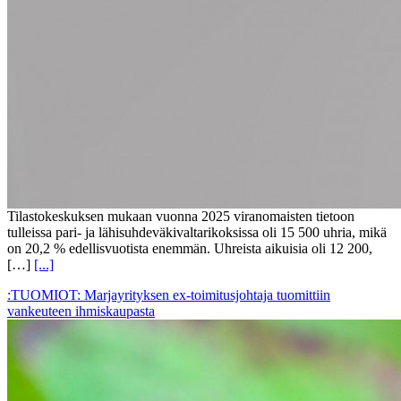
Tilastokeskuksen mukaan vuonna 2025 viranomaisten tietoon
tulleissa pari- ja lähisuhdeväkivaltarikoksissa oli 15 500 uhria, mikä
on 20,2 % edellisvuotista enemmän. Uhreista aikuisia oli 12 200,
[…]
[...]
:TUOMIOT: Marjayrityksen ex-toimitusjohtaja tuomittiin
vankeuteen ihmiskaupasta