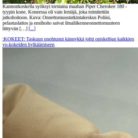
Kannonkoskella syöksyi torstaina maahan Piper Cherokee 180 -
tyypin kone. Koneessa oli vain lentäjä, joka toimitettiin
jatkohoitoon. Kuva: Onnettomuustutkintakeskus Poliisi,
pelastuslaitos ja ensihoito saivat ilmaliikenneonnettomuuteen
liittyvän […]
[...]
:KOKEET: Taskuun unohtunut kännykkä johti opiskelijan kaikkien
yo-kokeiden hylkäämiseen