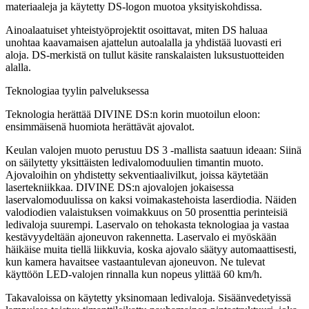
materiaaleja ja käytetty DS-logon muotoa yksityiskohdissa.
Ainoalaatuiset yhteistyöprojektit osoittavat, miten DS haluaa
unohtaa kaavamaisen ajattelun autoalalla ja yhdistää luovasti eri
aloja. DS-merkistä on tullut käsite ranskalaisten luksustuotteiden
alalla.
Teknologiaa tyylin palveluksessa
Teknologia herättää DIVINE DS:n korin muotoilun eloon:
ensimmäisenä huomiota herättävät ajovalot.
Keulan valojen muoto perustuu DS 3 -mallista saatuun ideaan: Siinä
on säilytetty yksittäisten ledivalomoduulien timantin muoto.
Ajovaloihin on yhdistetty sekventiaalivilkut, joissa käytetään
lasertekniikkaa. DIVINE DS:n ajovalojen jokaisessa
laservalomoduulissa on kaksi voimakastehoista laserdiodia. Näiden
valodiodien valaistuksen voimakkuus on 50 prosenttia perinteisiä
ledivaloja suurempi. Laservalo on tehokasta teknologiaa ja vastaa
kestävyydeltään ajoneuvon rakennetta. Laservalo ei myöskään
häikäise muita tiellä liikkuvia, koska ajovalo säätyy automaattisesti,
kun kamera havaitsee vastaantulevan ajoneuvon. Ne tulevat
käyttöön LED-valojen rinnalla kun nopeus ylittää 60 km/h.
Takavaloissa on käytetty yksinomaan ledivaloja. Sisäänvedetyissä