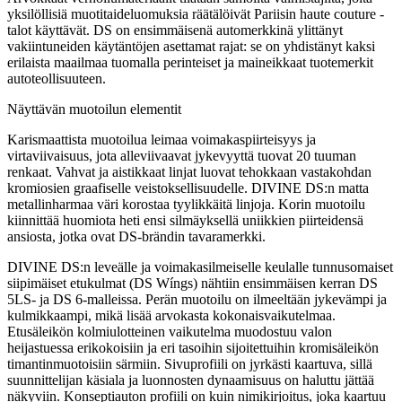
yksilöllisiä muotitaideluomuksia räätälöivät Pariisin haute couture -
talot käyttävät. DS on ensimmäisenä automerkkinä ylittänyt
vakiintuneiden käytäntöjen asettamat rajat: se on yhdistänyt kaksi
erilaista maailmaa tuomalla perinteiset ja maineikkaat tuotemerkit
autoteollisuuteen.
Näyttävän muotoilun elementit
Karismaattista muotoilua leimaa voimakaspiirteisyys ja
virtaviivaisuus, jota alleviivaavat jykevyyttä tuovat 20 tuuman
renkaat. Vahvat ja aistikkaat linjat luovat tehokkaan vastakohdan
kromiosien graafiselle veistoksellisuudelle. DIVINE DS:n matta
metallinharmaa väri korostaa tyylikkäitä linjoja. Korin muotoilu
kiinnittää huomiota heti ensi silmäyksellä uniikkien piirteidensä
ansiosta, jotka ovat DS-brändin tavaramerkki.
DIVINE DS:n leveälle ja voimakasilmeiselle keulalle tunnusomaiset
siipimäiset etukulmat (DS Wíngs) nähtiin ensimmäisen kerran DS
5LS- ja DS 6-malleissa. Perän muotoilu on ilmeeltään jykevämpi ja
kulmikkaampi, mikä lisää arvokasta kokonaisvaikutelmaa.
Etusäleikön kolmiulotteinen vaikutelma muodostuu valon
heijastuessa erikokoisiin ja eri tasoihin sijoitettuihin kromisäleikön
timantinmuotoisiin särmiin. Sivuprofiili on jyrkästi kaartuva, sillä
suunnittelijan käsiala ja luonnosten dynaamisuus on haluttu jättää
näkyviin. Konseptiauton profiili on kuin nimikirjoitus, joka kaartuu