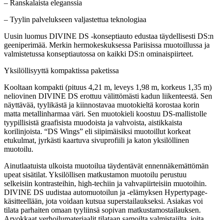
– Ranskalaista eleganssia
– Tyylin palvelukseen valjastettua teknologiaa
Uusin luomus DIVINE DS -konseptiauto edustaa täydellisesti DS:n
geeniperimää. Merkin hermokeskuksessa Pariisissa muotoillussa ja
valmistetussa konseptiautossa on kaikki DS:n ominaispiirteet.
Yksilöllisyyttä kompaktissa paketissa
Kooltaan kompakti (pituus 4,21 m, leveys 1,98 m, korkeus 1,35 m)
neliovinen DIVINE DS erottuu välittömästi kadun liikenteestä. Sen
näyttävää, tyylikästä ja kiinnostavaa muotokieltä korostaa korin
matta metallinharmaa väri. Sen muotokieli koostuu DS-mallistolle
tyypillisistä graafisista muodoista ja vahvoista, aistikkaista
korilinjoista. “DS Wings” eli siipimäisiksi muotoillut korkeat
etukulmat, jyrkästi kaartuva sivuprofiili ja katon yksilöllinen
muotoilu.
Ainutlaatuista ulkoista muotoilua täydentävät ennennäkemättömän
upeat sisätilat. Yksilöllisen matkustamon muotoilu perustuu
selkeisiin kontrasteihin, high-techiin ja vahvapiirteisiin muotoihin.
DIVINE DS uudistaa automuotoilun ja -elämyksen Hypertypage-
käsitteellään, jota voidaan kutsua superstailaukseksi. Asiakas voi
tilata parhaiten omaan tyyliinsä sopivan matkustamostailauksen.
Arvokkaat verhoilumateriaalit tilataan samoilta valmistajilta, joita