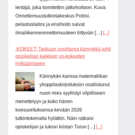
lentäjä, joka toimitettiin jatkohoitoon. Kuva:
Onnettomuustutkintakeskus Poliisi,
pelastuslaitos ja ensihoito saivat
ilmaliikenneonnettomuuteen liittyvän […]
[...]
:KOKEET: Taskuun unohtunut kännykkä johti
opiskelijan kaikkien yo-kokeiden
hylkäämiseen
Kännykän kanssa matematiikan
ylioppilaskirjoituksiin osallistunut
nuori mies syyllistyi vilpilliseen
menettelyyn ja koko hänen
koesuorituksensa kevään 2026
tutkintokerralta hylättiin. Näin ratkaisi
opiskelijan ja lukion kiistan Turun […]
[...]