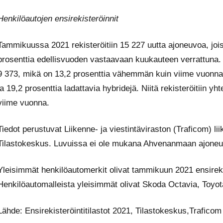
Henkilöautojen ensirekisteröinnit
Tammikuussa 2021 rekisteröitiin 15 227 uutta ajoneuvoa, joist
prosenttia edellisvuoden vastaavaan kuukauteen verrattuna. 
9 373, mikä on 13,2 prosenttia vähemmän kuin viime vuonna. 
ja 19,2 prosenttia ladattavia hybridejä. Niitä rekisteröitiin
viime vuonna.
Tiedot perustuvat Liikenne- ja viestintäviraston (Traficom) lii
Tilastokeskus. Luvuissa ei ole mukana Ahvenanmaan ajoneu
Yleisimmät henkilöautomerkit olivat tammikuun 2021 ensireki
Henkilöautomalleista yleisimmät olivat Skoda Octavia, Toyot
Lähde: Ensirekisteröintitilastot 2021, Tilastokeskus,Traficom