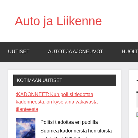
Skip
to
Auto ja Liikenne
content
UUTISET
AUTOT JA AJONEUVOT
HUOLT
KOTIMAAN UUTISET
:KADONNEET: Kun poliisi tiedottaa
kadonneesta, on kyse aina vakavasta
tilanteesta
Poliisi tiedottaa eri puolilla
Suomea kadonneista henkilöistä