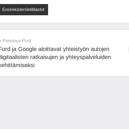
Ensirekisteröintitilastot
Post
Previous Post
Ford ja Google aloittavat yhteistyön autojen
navigation
digitaalisten ratkaisujen ja yhteyspalveluiden
kehittämiseksi