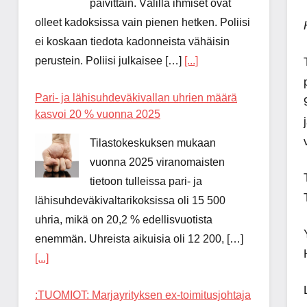
päivittäin. Välillä ihmiset ovat
olleet kadoksissa vain pienen hetken. Poliisi
ei koskaan tiedota kadonneista vähäisin
perustein. Poliisi julkaisee […]
[...]
Pari- ja lähisuhdeväkivallan uhrien määrä
kasvoi 20 % vuonna 2025
Tilastokeskuksen mukaan
vuonna 2025 viranomaisten
tietoon tulleissa pari- ja
lähisuhdeväkivaltarikoksissa oli 15 500
uhria, mikä on 20,2 % edellisvuotista
enemmän. Uhreista aikuisia oli 12 200, […]
[...]
:TUOMIOT: Marjayrityksen ex-toimitusjohtaja