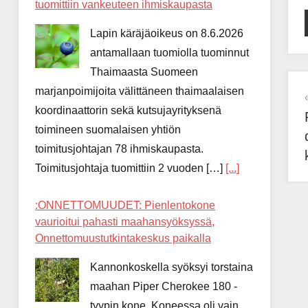
tuomittiin vankeuteen ihmiskaupasta
Lapin käräjäoikeus on 8.6.2026
antamallaan tuomiolla tuominnut
Thaimaasta Suomeen
marjanpoimijoita välittäneen thaimaalaisen
koordinaattorin sekä kutsujayrityksenä
toimineen suomalaisen yhtiön
toimitusjohtajan 78 ihmiskaupasta.
Toimitusjohtaja tuomittiin 2 vuoden […]
[...]
:ONNETTOMUUDET: Pienlentokone
vaurioitui pahasti maahansyöksyssä,
Onnettomuustutkintakeskus paikalla
Kannonkoskella syöksyi torstaina
maahan Piper Cherokee 180 -
tyypin kone. Koneessa oli vain