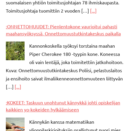
suomalaisen yhtiön toimitusjohtajan 78 ihmiskaupasta.
Toimitusjohtaja tuomittiin 2 vuoden […]
[...]
:ONNETTOMUUDET: Pienlentokone vaurioitui pahasti
maahansyöksyssä, Onnettomuustutkintakeskus paikalla
Kannonkoskella syöksyi torstaina maahan
Piper Cherokee 180 -tyypin kone. Koneessa
oli vain lentäjä, joka toimitettiin jatkohoitoon.
Kuva: Onnettomuustutkintakeskus Poliisi, pelastuslaitos
ja ensihoito saivat ilmaliikenneonnettomuuteen liittyvän
[…]
[...]
:KOKEET: Taskuun unohtunut kännykkä johti opiskelijan
kaikkien yo-kokeiden hylkäämiseen
Kännykän kanssa matematiikan
ylioppilaskirjoituksiin osallistunut nuori mies