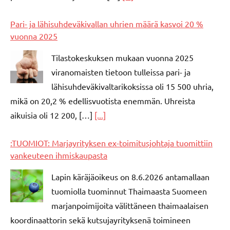
Pari- ja lähisuhdeväkivallan uhrien määrä kasvoi 20 %
vuonna 2025
Tilastokeskuksen mukaan vuonna 2025
viranomaisten tietoon tulleissa pari- ja
lähisuhdeväkivaltarikoksissa oli 15 500 uhria,
mikä on 20,2 % edellisvuotista enemmän. Uhreista
aikuisia oli 12 200, […]
[...]
:TUOMIOT: Marjayrityksen ex-toimitusjohtaja tuomittiin
vankeuteen ihmiskaupasta
Lapin käräjäoikeus on 8.6.2026 antamallaan
tuomiolla tuominnut Thaimaasta Suomeen
marjanpoimijoita välittäneen thaimaalaisen
koordinaattorin sekä kutsujayrityksenä toimineen