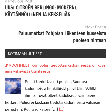
Post
Previous Post
UUSI CITROËN BERLINGO: MODERNI,
navigation
KÄYTÄNNÖLLINEN JA KEKSELIÄS
Next Post
Paluumatkat Pohjolan Liikenteen busseista
puoleen hintaan
KOTIMAAN UUTISET
:KADONNEET: Kun poliisi tiedottaa kadonneesta, on kyse
aina vakavasta tilanteesta
Poliisi tiedottaa eri puolilla Suomea
kadonneista henkilöistä päivittäin. Välillä
ihmiset ovat olleet kadoksissa vain pienen
hetken. Poliisi ei koskaan tiedota kadonneista vähäisin
perustein. Poliisi julkaisee […]
[...]