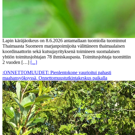
Lapin käräjäoikeus on 8.6.2026 antamallaan tuomiolla tuominnut
Thaimaasta Suomeen marjanpoimijoita välittäneen thaimaalaisen
koordinaattorin sekä kutsujayrityksenä toimineen suomalaisen
yhtiön toimitusjohtajan 78 ihmiskaupasta. Toimitusjohtaja tuomittiin
2 vuoden […]
[...]
:ONNETTOMUUDET: Pienlentokone vaurioitui pahasti
maahansyöksyssä, Onnettomuustutkintakeskus paikalla