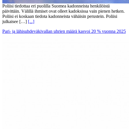
Poliisi tiedottaa eri puolilla Suomea kadonneista henkilöistä
päivittäin. Välillä ihmiset ovat olleet kadoksissa vain pienen hetken.
Poliisi ei koskaan tiedota kadonneista vähäisin perustein. Poliisi
julkaisee […]
[...]
Pari- ja lähisuhdeväkivallan uhrien määrä kasvoi 20 % vuonna 2025