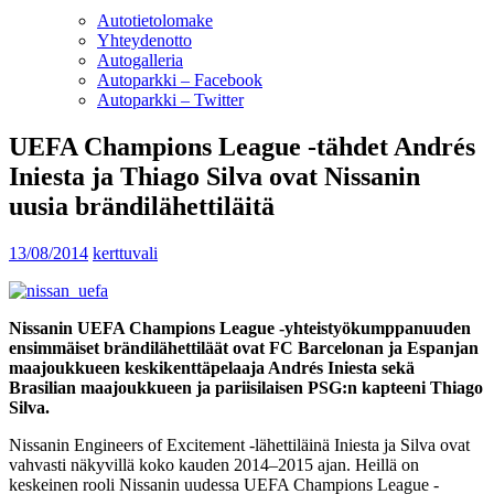
Autotietolomake
Yhteydenotto
Autogalleria
Autoparkki – Facebook
Autoparkki – Twitter
UEFA Champions League -tähdet Andrés
Iniesta ja Thiago Silva ovat Nissanin
uusia brändilähettiläitä
13/08/2014
kerttuvali
Nissanin UEFA Champions League -yhteistyökumppanuuden
ensimmäiset brändilähettiläät ovat FC Barcelonan ja Espanjan
maajoukkueen keskikenttäpelaaja Andrés Iniesta sekä
Brasilian maajoukkueen ja pariisilaisen PSG:n kapteeni Thiago
Silva.
Nissanin Engineers of Excitement -lähettiläinä Iniesta ja Silva ovat
vahvasti näkyvillä koko kauden 2014–2015 ajan. Heillä on
keskeinen rooli Nissanin uudessa UEFA Champions League -