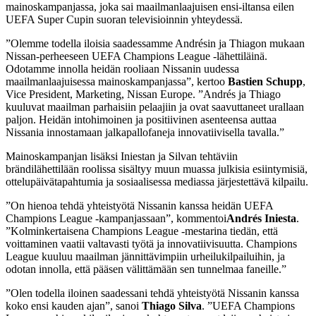
mainoskampanjassa, joka sai maailmanlaajuisen ensi-iltansa eilen
UEFA Super Cupin suoran televisioinnin yhteydessä.
”Olemme todella iloisia saadessamme Andrésin ja Thiagon mukaan
Nissan-perheeseen UEFA Champions League -lähettiläinä.
Odotamme innolla heidän rooliaan Nissanin uudessa
maailmanlaajuisessa mainoskampanjassa”, kertoo
Bastien Schupp
,
Vice President, Marketing, Nissan Europe. ”Andrés ja Thiago
kuuluvat maailman parhaisiin pelaajiin ja ovat saavuttaneet urallaan
paljon. Heidän intohimoinen ja positiivinen asenteensa auttaa
Nissania innostamaan jalkapallofaneja innovatiivisella tavalla.”
Mainoskampanjan lisäksi Iniestan ja Silvan tehtäviin
brändilähettilään roolissa sisältyy muun muassa julkisia esiintymisiä,
ottelupäivätapahtumia ja sosiaalisessa mediassa järjestettävä kilpailu.
”On hienoa tehdä yhteistyötä Nissanin kanssa heidän UEFA
Champions League -kampanjassaan”, kommentoi
Andrés Iniesta
.
”Kolminkertaisena Champions League -mestarina tiedän, että
voittaminen vaatii valtavasti työtä ja innovatiivisuutta. Champions
League kuuluu maailman jännittävimpiin urheilukilpailuihin, ja
odotan innolla, että pääsen välittämään sen tunnelmaa faneille.”
”Olen todella iloinen saadessani tehdä yhteistyötä Nissanin kanssa
koko ensi kauden ajan”, sanoi
Thiago Silva
. ”UEFA Champions