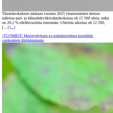
Tilastokeskuksen mukaan vuonna 2025 viranomaisten tietoon
tulleissa pari- ja lähisuhdeväkivaltarikoksissa oli 15 500 uhria, mikä
on 20,2 % edellisvuotista enemmän. Uhreista aikuisia oli 12 200,
[…]
[...]
:TUOMIOT: Marjayrityksen ex-toimitusjohtaja tuomittiin
vankeuteen ihmiskaupasta