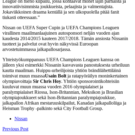
League on hieno kilpailu, jossa kohtaavat monet lajin parhaista ja
innovatiivisimmista joukkueista, pelaajista ja valmentajista.
Jokaviikkoinen draama kentällä ja sen ulkopuolella pitää fanit
tiukasti otteessaan.”
Nissan on UEFA Super Cupin ja UEFA Champions Leaguen
virallinen maailmanlaajuinen autosponsori neljän vuoden ajan
kaudesta 2014/2015 kauteen 2017/2018. Tämän ansiosta Nissanin
tuotteet ja palvelut ovat hyvin näkyvissä Euroopan
arvostetuimmassa jalkapallosarjassa.
Yhteistyökumppanuus UEFA Champions Leaguen kanssa on
jälleen yksi esimerkki Nissanin kasvavasta panostuksesta urheiluun
kautta maailman. Huippu-urheilijoista yhtiön brändilähettiläinä
toimivat muun muassa
Usain Bolt
ja ratapyöräilyn moninkertainen
olympiavoittaja
Sir Chris Hoy
. Yhtiön sponsorointikohteisiin
kuuluvat muun muassa vuoden 2016 olympialaiset ja
paralympialaiset Riossa, Ison-Britannian, Meksikon ja Brasilian
olympiajoukkueet sekä Ison-Britannian paralympiajoukkue,
jalkapallon Afrikan mestaruuskilpailut, Kanadan jalkapalloliiga ja
Heisman Trophy -palkinto sekä City Football Group.
Nissan
Post
Previous Post