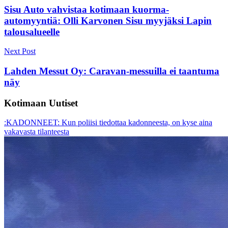
navigation
Sisu Auto vahvistaa kotimaan kuorma-
automyyntiä: Olli Karvonen Sisu myyjäksi Lapin
talousalueelle
Next Post
Lahden Messut Oy: Caravan-messuilla ei taantuma
näy
Kotimaan Uutiset
:KADONNEET: Kun poliisi tiedottaa kadonneesta, on kyse aina
vakavasta tilanteesta