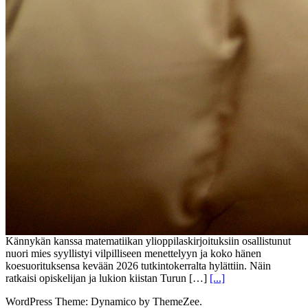
Kännykän kanssa matematiikan ylioppilaskirjoituksiin osallistunut
nuori mies syyllistyi vilpilliseen menettelyyn ja koko hänen
koesuorituksensa kevään 2026 tutkintokerralta hylättiin. Näin
ratkaisi opiskelijan ja lukion kiistan Turun […]
[...]
WordPress Theme: Dynamico by ThemeZee.