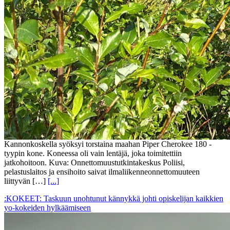
Kannonkoskella syöksyi torstaina maahan Piper Cherokee 180 -
tyypin kone. Koneessa oli vain lentäjä, joka toimitettiin
jatkohoitoon. Kuva: Onnettomuustutkintakeskus Poliisi,
pelastuslaitos ja ensihoito saivat ilmaliikenneonnettomuuteen
liittyvän […]
[...]
:KOKEET: Taskuun unohtunut kännykkä johti opiskelijan kaikkien
yo-kokeiden hylkäämiseen