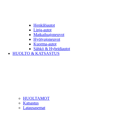
Henkilöautot
Linja-autot
Matkailuajoneuvot
Hyötyajoneuvot
Kuorma-autot
Sähkö & Hybridiautot
HUOLTO & KATSASTUS
HUOLTAMOT
Katsastus
Latausasemat