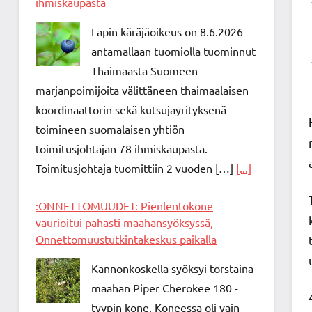
ihmiskaupasta
Lapin käräjäoikeus on 8.6.2026
antamallaan tuomiolla tuominnut
Thaimaasta Suomeen
marjanpoimijoita välittäneen thaimaalaisen
koordinaattorin sekä kutsujayrityksenä
toimineen suomalaisen yhtiön
toimitusjohtajan 78 ihmiskaupasta.
Toimitusjohtaja tuomittiin 2 vuoden […]
[...]
:ONNETTOMUUDET: Pienlentokone
vaurioitui pahasti maahansyöksyssä,
Onnettomuustutkintakeskus paikalla
Kannonkoskella syöksyi torstaina
maahan Piper Cherokee 180 -
tyypin kone. Koneessa oli vain