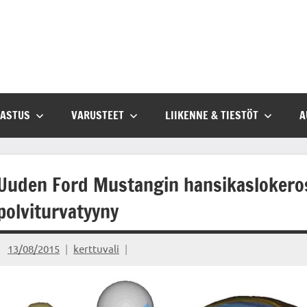
SASTUS
VARUSTEET
LIIKENNE & TIESTÖT
A
Uuden Ford Mustangin hansikaslokeros
polviturvatyyny
13/08/2015
kerttuvali