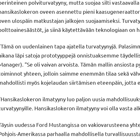
perinteinen polviturvatyyny, mutta suojaa silti vastaaval
hansikaslokeron oveen asennettu pieni kaasugeneraattori 
oven ulospäin matkustajan jalkojen suojaamiseksi. Turva
polttoainesäästöt, ja siinä käytettävään teknologiaan on 
”Tämä on uudenlainen tapa ajatella turvatyynyjä. Palas
aikana läpi satoja prototyyppejä onnistuaksemme täydelli
Manager). ”Se oli vaivan arvoista. Tämän mallin ansiosta
toiminnot yhteen, jolloin saimme enemmän tilaa sekä väh
mahdollisti myös kojelaudan siirtämisen eteenpäin, jotta 
”Hansikaslokeron ilmatyyny luo paljon uusia mahdollisuuksi
turvatyynyille. Hansikaslokeron ilmatyyny voi olla vasta al
Täysin uudessa Ford Mustangissa on vakiovarusteena yhte
Pohjois-Amerikassa parhaalla mahdollisella turvallisuuss