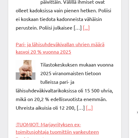
päivittäin. Välillä ihmiset ovat
olleet kadoksissa vain pienen hetken. Poliisi
ei koskaan tiedota kadonneista vähäisin
perustein. Poliisi julkaisee […]
[...]
Pari- ja lähisuhdeväkivallan uhrien määrä
kasvoi 20 % vuonna 2025
Tilastokeskuksen mukaan vuonna
2025 viranomaisten tietoon
tulleissa pari- ja
lähisuhdeväkivaltarikoksissa oli 15 500 uhria,
mikä on 20,2 % edellisvuotista enemmän.
Uhreista aikuisia oli 12 200, […]
[...]
:TUOMIOT: Marjayrityksen ex-
toimitusjohtaja tuomittiin vankeuteen