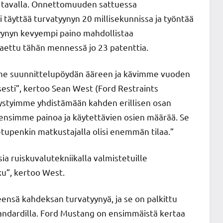
la tavalla. Onnettomuuden sattuessa
täyttää turvatyynyn 20 millisekunnissa ja työntää
tyynyn kevyempi paino mahdollistaa
haettu tähän mennessä jo 23 patenttia.
imme suunnittelupöydän ääreen ja kävimme vuoden
sesti”, kertoo Sean West (Ford Restraints
 pystyimme yhdistämään kahden erillisen osan
ensimme painoa ja käytettävien osien määrää. Se
etupenkin matkustajalla olisi enemmän tilaa.”
a ruiskuvalutekniikalla valmistetuille
ku”, kertoo West.
ensä kahdeksan turvatyynyä, ja se on palkittu
tandardilla. Ford Mustang on ensimmäistä kertaa