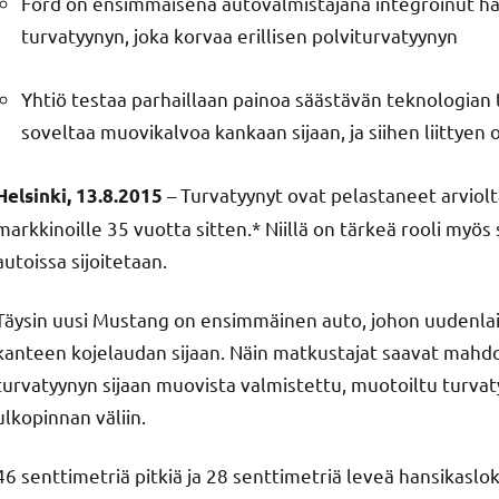
Ford on ensimmäisenä autovalmistajana integroinut h
turvatyynyn, joka korvaa erillisen polviturvatyynyn
Yhtiö testaa parhaillaan painoa säästävän teknologian 
soveltaa muovikalvoa kankaan sijaan, ja siihen liittye
– Turvatyynyt ovat pelastaneet arviol
Helsinki, 13.8.2015
markkinoille 35 vuotta sitten.* Niillä on tärkeä rooli myös 
autoissa sijoitetaan.
Täysin uusi Mustang on ensimmäinen auto, johon uudenla
kanteen kojelaudan sijaan. Näin matkustajat saavat mahdo
turvatyynyn sijaan muovista valmistettu, muotoiltu turvaty
ulkopinnan väliin.
46 senttimetriä pitkiä ja 28 senttimetriä leveä hansikasl