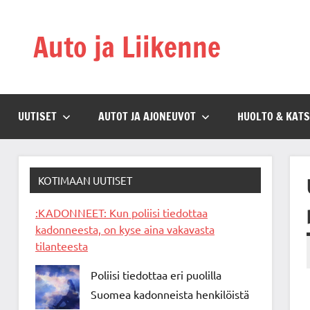
Skip
to
Auto ja Liikenne
content
UUTISET
AUTOT JA AJONEUVOT
HUOLTO & KAT
KOTIMAAN UUTISET
:KADONNEET: Kun poliisi tiedottaa
kadonneesta, on kyse aina vakavasta
tilanteesta
Poliisi tiedottaa eri puolilla
Suomea kadonneista henkilöistä