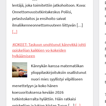
lentäjä, joka toimitettiin jatkohoitoon. Kuva:
Onnettomuustutkintakeskus Poliisi,
pelastuslaitos ja ensihoito saivat
ilmaliikenneonnettomuuteen liittyvän […]
[...]
:KOKEET: Taskuun unohtunut kännykkä johti
opiskelijan kaikkien yo-kokeiden
hylkäämiseen
Kännykän kanssa matematiikan
ylioppilaskirjoituksiin osallistunut
nuori mies syyllistyi vilpilliseen
menettelyyn ja koko hänen
koesuorituksensa kevään 2026
tutkintokerralta hylättiin. Näin ratkaisi
opiskelijan ja lukion kiistan Turun […]
[...]