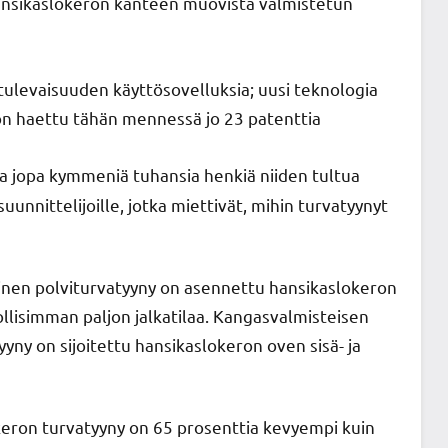
ansikaslokeron kanteen muovista valmistetun
tulevaisuuden käyttösovelluksia; uusi teknologia
n on haettu tähän mennessä jo 23 patenttia
ta jopa kymmeniä tuhansia henkiä niiden tultua
suunnittelijoille, jotka miettivät, mihin turvatyynyt
inen polviturvatyyny on asennettu hansikaslokeron
llisimman paljon jalkatilaa. Kangasvalmisteisen
yny on sijoitettu hansikaslokeron oven sisä- ja
okeron turvatyyny on 65 prosenttia kevyempi kuin