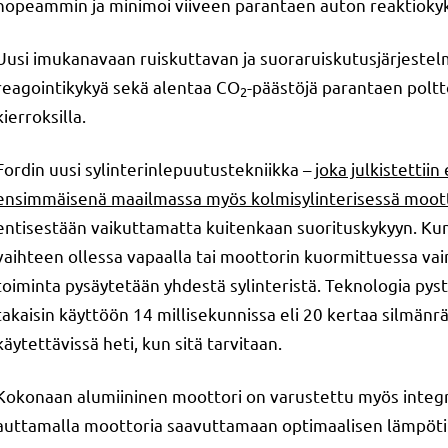
nopeammin ja minimoi viiveen parantaen auton reaktiokyky
Uusi imukanavaan ruiskuttavan ja suoraruiskutusjärjestel
reagointikykyä sekä alentaa CO
-päästöjä parantaen poltto
2
kierroksilla.
Fordin uusi sylinterinlepuutustekniikka –
joka julkistettii
ensimmäisenä maailmassa myös kolmisylinterisessä moot
entisestään vaikuttamatta kuitenkaan suorituskykyyn. Kun 
vaihteen ollessa vapaalla tai moottorin kuormittuessa vain
toiminta pysäytetään yhdestä sylinteristä. Teknologia pyst
takaisin käyttöön 14 millisekunnissa eli 20 kertaa silmän
käytettävissä heti, kun sitä tarvitaan.
Kokonaan alumiininen moottori on varustettu myös integro
auttamalla moottoria saavuttamaan optimaalisen lämpöt