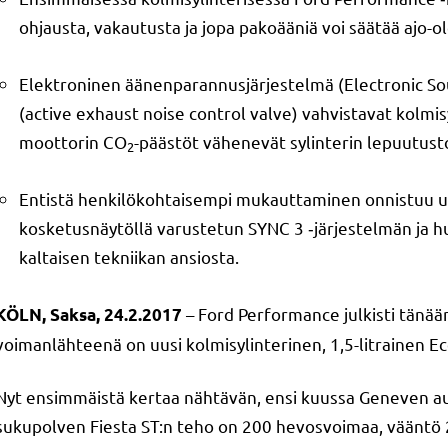
ohjausta, vakautusta ja jopa pakoääniä voi säätää ajo-olo
Elektroninen äänenparannusjärjestelmä (Electronic Sou
(active exhaust noise control valve) vahvistavat kolmisy
moottorin CO
-päästöt vähenevät sylinterin lepuutust
2
Entistä henkilökohtaisempi mukauttaminen onnistuu uu
kosketusnäytöllä varustetun SYNC 3 ‑järjestelmän ja h
kaltaisen tekniikan ansiosta.
– Ford Performance julkisti tänää
KÖLN, Saksa, 24.2.2017
voimanlähteenä on uusi kolmisylinterinen, 1,5-litrainen E
Nyt ensimmäistä kertaa nähtävän, ensi kuussa Geneven aut
sukupolven Fiesta ST:n teho on 200 hevosvoimaa, vääntö 2