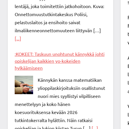
lentäjä, joka toimitettiin jatkohoitoon. Kuva:
Onnettomuustutkintakeskus Poliisi,
pelastuslaitos ja ensihoito saivat
ilmaliikenneonnettomuuteen liittyvän […]
[...]
:KOKEET: Taskuun unohtunut kännykkä johti
opiskelijan kaikkien yo-kokeiden
hylkäämiseen
Kännykän kanssa matematiikan
ylioppilaskirjoituksiin osallistunut
nuori mies syyllistyi vilpilliseen
menettelyyn ja koko hänen
koesuorituksensa kevään 2026
tutkintokerralta hylättiin. Näin ratkaisi
opiskelijan ja lukion kiistan Turun […]
[...]