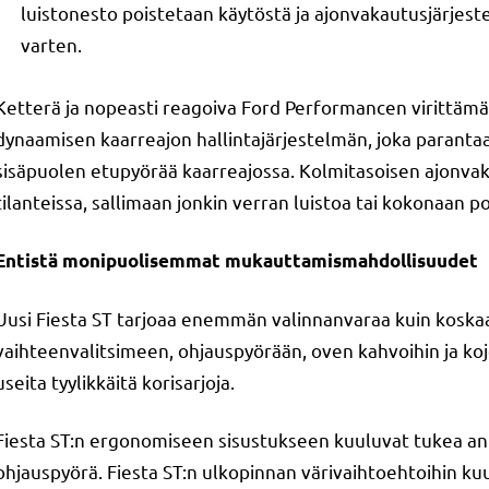
luistonesto poistetaan käytöstä ja ajonvakautusjärjeste
varten.
Ketterä ja nopeasti reagoiva Ford Performancen virittäm
dynaamisen kaarreajon hallintajärjestelmän, joka parantaa
sisäpuolen etupyörää kaarreajossa. Kolmitasoisen ajonvak
tilanteissa, sallimaan jonkin verran luistoa tai kokonaan po
Entistä monipuolisemmat mukauttamismahdollisuudet
Uusi Fiesta ST tarjoaa enemmän valinnanvaraa kuin koskaa
vaihteenvalitsimeen, ohjauspyörään, oven kahvoihin ja koje
useita tyylikkäitä korisarjoja.
Fiesta ST:n ergonomiseen sisustukseen kuuluvat tukea ant
ohjauspyörä. Fiesta ST:n ulkopinnan värivaihtoehtoihin kuu