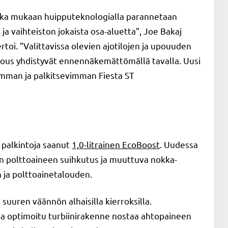
onka mukaan huipputeknologialla parannetaan
a vaihteiston jokaista osa-aluetta”, Joe Bakaj
toi. ”Valittavissa olevien ajotilojen ja upouuden
lous yhdistyvät ennennäkemättömällä tavalla. Uusi
imman ja palkitsevimman Fiesta ST
palkintoja saanut
1,0-litrainen EcoBoost
. Uudessa
en polttoaineen suihkutus ja muuttuva nokka-
n ja polttoainetalouden.
uuren väännön alhaisilla kierroksilla.
ka optimoitu turbiinirakenne nostaa ahtopaineen