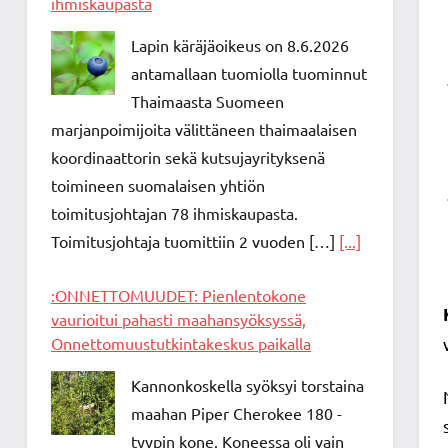
ihmiskaupasta
Lapin käräjäoikeus on 8.6.2026
antamallaan tuomiolla tuominnut
Thaimaasta Suomeen
marjanpoimijoita välittäneen thaimaalaisen
koordinaattorin sekä kutsujayrityksenä
toimineen suomalaisen yhtiön
toimitusjohtajan 78 ihmiskaupasta.
Toimitusjohtaja tuomittiin 2 vuoden […]
[...]
:ONNETTOMUUDET: Pienlentokone
vaurioitui pahasti maahansyöksyssä,
Onnettomuustutkintakeskus paikalla
Kannonkoskella syöksyi torstaina
maahan Piper Cherokee 180 -
tyypin kone. Koneessa oli vain