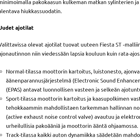
minimoimalla pakokaasun kulkeman matkan sylinterien ja tu
alentava hiukkassuodatin.
Uudet ajotilat
Valittavissa olevat ajotilat tuovat uuteen Fiesta ST ‑malliin
ajonautinnon niin viedessään lapsia kouluun kuin rata-ajos
Normal-tilassa moottorin kartoitus, luistonesto, ajonv
äänenparannusjärjestelmä (Electronic Sound Enhancem
(EPAS) antavat luonnollisen vasteen ja selkeän ajotun
Sport-tilassa moottorin kartoitus ja kaasupolkimen vas
tehokkaammin mahdollistaen tarkemman hallinnan nope
(active exhaust noise control valve) avautuu ja elekt
urheilullisia pakoääniä ja moottorin ääntä ohjaamossa.
Track-tilassa kaikki auton dynamiikka säädetään mahdol