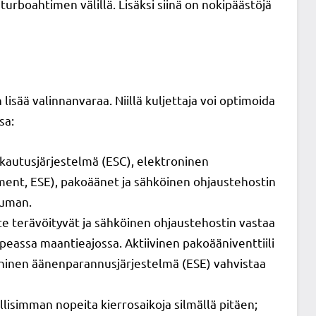
rboahtimen välillä. Lisäksi siinä on nokipäästöjä
 lisää valinnanvaraa. Niillä kuljettaja voi optimoida
sa:
akautusjärjestelmä (ESC), elektroninen
ent, ESE), pakoäänet ja sähköinen ohjaustehostin
tuman.
te terävöityvät ja sähköinen ohjaustehostin vastaa
assa maantieajossa. Aktiivinen pakoääniventtiili
roninen äänenparannusjärjestelmä (ESE) vahvistaa
lisimman nopeita kierrosaikoja silmällä pitäen;