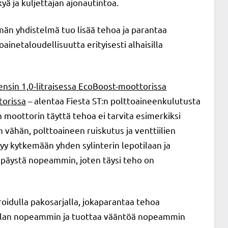
ä ja kuljettajan ajonautintoa.
män yhdistelmä tuo lisää tehoa ja parantaa
ainetaloudellisuutta erityisesti alhaisilla
n ensin 1,0-litraisessa EcoBoost-moottorissa
torissa
– alentaa Fiesta ST:n polttoaineenkulutusta
moottorin täyttä tehoa ei tarvita esimerkiksi
 vähän, polttoaineen ruiskutus ja venttiilien
yy kytkemään yhden sylinterin lepotilaan ja
räpäystä nopeammin, joten täysi teho on
idulla pakosarjalla, jokaparantaa tehoa
ilan nopeammin ja tuottaa vääntöä nopeammin