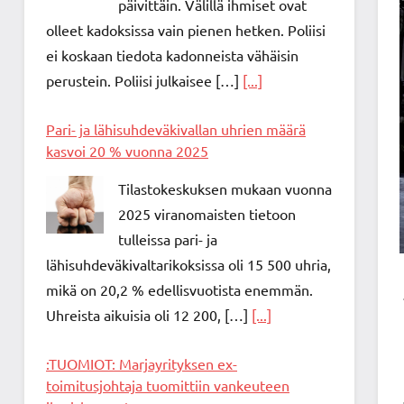
päivittäin. Välillä ihmiset ovat
olleet kadoksissa vain pienen hetken. Poliisi
ei koskaan tiedota kadonneista vähäisin
perustein. Poliisi julkaisee […]
[...]
Pari- ja lähisuhdeväkivallan uhrien määrä
kasvoi 20 % vuonna 2025
Tilastokeskuksen mukaan vuonna
2025 viranomaisten tietoon
tulleissa pari- ja
lähisuhdeväkivaltarikoksissa oli 15 500 uhria,
mikä on 20,2 % edellisvuotista enemmän.
Uhreista aikuisia oli 12 200, […]
[...]
:TUOMIOT: Marjayrityksen ex-
toimitusjohtaja tuomittiin vankeuteen