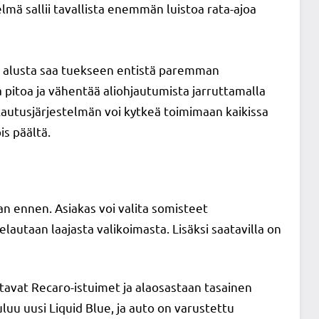
lmä sallii tavallista enemmän luistoa rata-ajoa
ä alusta saa tuekseen entistä paremman
 pitoa ja vähentää aliohjautumista jarruttamalla
autusjärjestelmän voi kytkeä toimimaan kaikissa
is päältä.
n ennen. Asiakas voi valita somisteet
lautaan laajasta valikoimasta. Lisäksi saatavilla on
avat Recaro-istuimet ja alaosastaan tasainen
luu uusi Liquid Blue, ja auto on varustettu