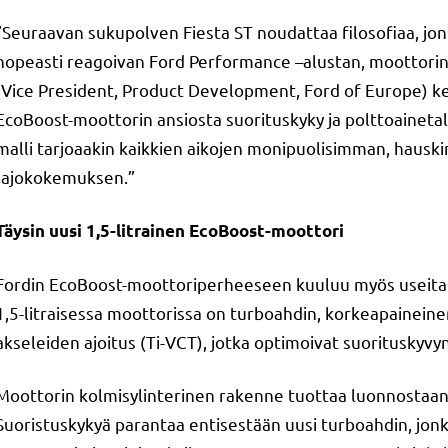
”Seuraavan sukupolven Fiesta ST noudattaa filosofiaa, j
nopeasti reagoivan Ford Performance –alustan, moottorin j
(Vice President, Product Development, Ford of Europe) ker
EcoBoost-moottorin ansiosta suorituskyky ja polttoaineta
malli tarjoaakin kaikkien aikojen monipuolisimman, hausk
‑ajokokemuksen.”
Täysin uusi 1,5-litrainen EcoBoost-moottori
Fordin EcoBoost-moottoriperheeseen kuuluu myös useita 
1,5-litraisessa moottorissa on turboahdin, korkeapainein
akseleiden ajoitus (Ti-VCT), jotka optimoivat suorituskyvy
Moottorin kolmisylinterinen rakenne tuottaa luonnostaan s
Suoristuskykyä parantaa entisestään uusi turboahdin, jon