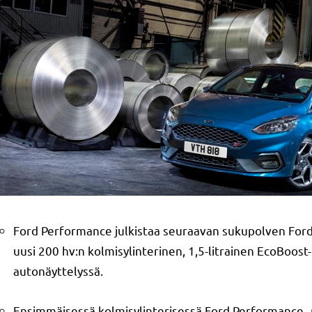
Ford Performance julkistaa seuraavan sukupolven Ford 
uusi 200 hv:n kolmisylinterinen, 1,5-litrainen EcoBoo
autonäyttelyssä.
Ensimmäisessä kolmisylinterisessä Ford Performance ‑ma