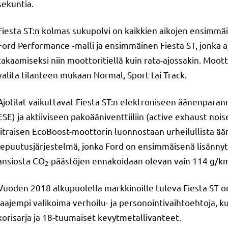
sekuntia.
Fiesta ST:n kolmas sukupolvi on kaikkien aikojen ensimmäi
Ford Performance ‑malli ja ensimmäinen Fiesta ST, jonka a
takaamiseksi niin moottoritiellä kuin rata-ajossakin. Moot
valita tilanteen mukaan Normal, Sport tai Track.
Ajotilat vaikuttavat Fiesta ST:n elektroniseen äänenpar
ESE) ja aktiiviseen pakoääniventtiiliin (active exhaust nois
litraisen EcoBoost-moottorin luonnostaan urheilullista ään
lepuutusjärjestelmä, jonka Ford on ensimmäisenä lisännyt
ansiosta CO
-päästöjen ennakoidaan olevan vain 114 g/k
2
Vuoden 2018 alkupuolella markkinoille tuleva Fiesta ST on s
laajempi valikoima verhoilu- ja personointivaihtoehtoja, k
korisarja ja 18-tuumaiset kevytmetallivanteet.