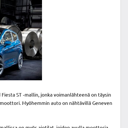
Fiesta ST ‑mallin, jonka voimanlähteenä on täysin
st-moottori. Myöhemmin auto on nähtävillä Geneven
llissa on myös ajotilat, joiden avulla moottoria,