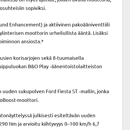
suhteisiin sopiviksi.
nd Enhancement) ja aktiivinen pakoääniventtiili
linterisen moottorin urheilullista ääntä. Lisäksi
oiminnon ansiosta.*
sien korisarjojen sekä 8-tuumaisella
uippuluokan B&O Play ‑äänentoistolaitteiston
n uuden sukupolven Ford Fiesta ST ‑mallin, jonka
coBoost-moottori.
onäyttelyssä julkisesti esiteltävän uuden
90 Nm ja arvioitu kiihtyvyys 0–100 km/h 6,7