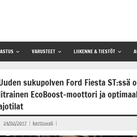
SASTUS
VARUSTEET
LIIKENNE & TIESTÖT
A
Uuden sukupolven Ford Fiesta ST:ssä on
litrainen EcoBoost-moottori ja optimaa
ajotilat
24/02/2017
kerttuvali