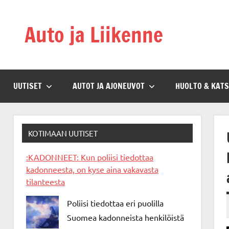
Skip
to
Auto ja Liikenne
content
UUTISET
AUTOT JA AJONEUVOT
HUOLTO & KAT
KOTIMAAN UUTISET
:KADONNEET: Kun poliisi tiedottaa
kadonneesta, on kyse aina vakavasta
tilanteesta
Poliisi tiedottaa eri puolilla
Suomea kadonneista henkilöistä