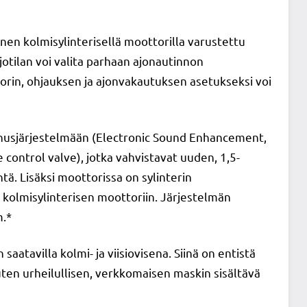
nen kolmisylinterisellä moottorilla varustettu
jotilan voi valita parhaan ajonautinnon
torin, ohjauksen ja ajonvakautuksen asetukseksi voi
annusjärjestelmään (Electronic Sound Enhancement,
e control valve), jotka vahvistavat uuden, 1,5-
tä. Lisäksi moottorissa on sylinterin
 kolmisylinterisen moottoriin. Järjestelmän
m.*
aatavilla kolmi- ja viisiovisena. Siinä on entistä
uten urheilullisen, verkkomaisen maskin sisältävä