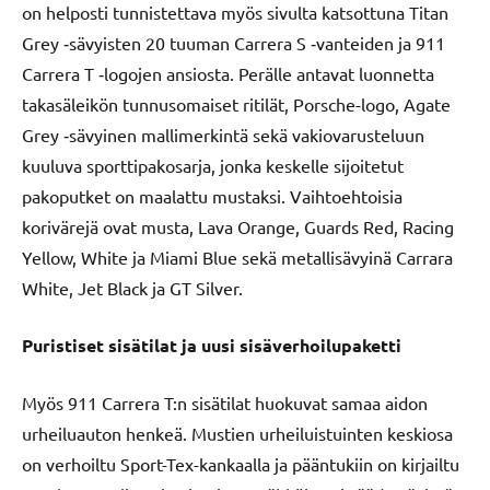
on helposti tunnistettava myös sivulta katsottuna Titan
Grey ‑sävyisten 20 tuuman Carrera S ‑vanteiden ja 911
Carrera T ‑logojen ansiosta. Perälle antavat luonnetta
takasäleikön tunnusomaiset ritilät, Porsche-logo, Agate
Grey ‑sävyinen mallimerkintä sekä vakiovarusteluun
kuuluva sporttipakosarja, jonka keskelle sijoitetut
pakoputket on maalattu mustaksi. Vaihtoehtoisia
korivärejä ovat musta, Lava Orange, Guards Red, Racing
Yellow, White ja Miami Blue sekä metallisävyinä Carrara
White, Jet Black ja GT Silver.
Puristiset sisätilat ja uusi sisäverhoilupaketti
Myös 911 Carrera T:n sisätilat huokuvat samaa aidon
urheiluauton henkeä. Mustien urheiluistuinten keskiosa
on verhoiltu Sport-Tex-kankaalla ja pääntukiin on kirjailtu