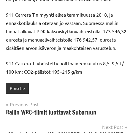
911 Carrera T:n myynti alkaa tammikuussa 2018, ja
ennakkotilauksia otetaan jo vastaan. Suomessa mallin
hinnat alkavat PDK-kaksoiskytkinvaihteistolla 173 546,32
eurosta ja manuaalivaihteistolla 176 942,57 eurosta
sisältäen arvonlisäveron ja maakohtaisen varustelun.
911 Carrera T: yhdistetty polttoaineenkulutus 8,5–9,5 l /
100 km; CO2-päästöt 195–215 g/km
Porsche
Post
Previous Post
Rallin WRC-tiimit luottavat Subaruun
navigation
Next Post