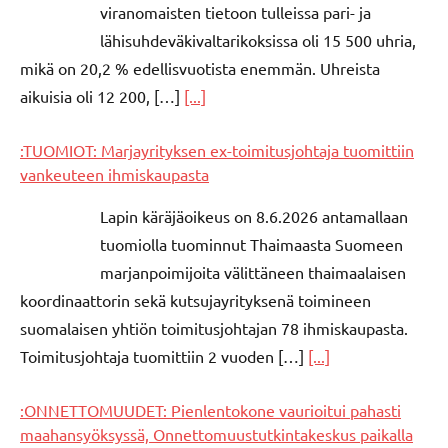
viranomaisten tietoon tulleissa pari- ja
lähisuhdeväkivaltarikoksissa oli 15 500 uhria,
mikä on 20,2 % edellisvuotista enemmän. Uhreista
aikuisia oli 12 200, […]
[...]
:TUOMIOT: Marjayrityksen ex-toimitusjohtaja tuomittiin
vankeuteen ihmiskaupasta
Lapin käräjäoikeus on 8.6.2026 antamallaan
tuomiolla tuominnut Thaimaasta Suomeen
marjanpoimijoita välittäneen thaimaalaisen
koordinaattorin sekä kutsujayrityksenä toimineen
suomalaisen yhtiön toimitusjohtajan 78 ihmiskaupasta.
Toimitusjohtaja tuomittiin 2 vuoden […]
[...]
:ONNETTOMUUDET: Pienlentokone vaurioitui pahasti
maahansyöksyssä, Onnettomuustutkintakeskus paikalla