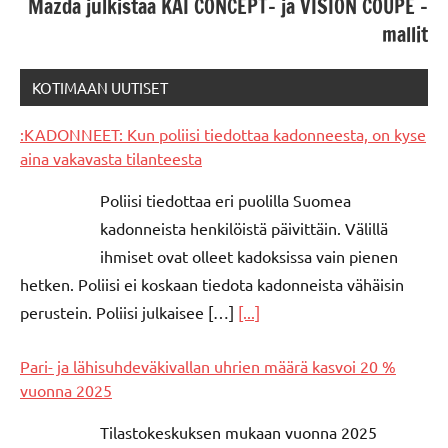
Mazda julkistaa KAI CONCEPT- ja VISION COUPE -
mallit
KOTIMAAN UUTISET
:KADONNEET: Kun poliisi tiedottaa kadonneesta, on kyse
aina vakavasta tilanteesta
Poliisi tiedottaa eri puolilla Suomea
kadonneista henkilöistä päivittäin. Välillä
ihmiset ovat olleet kadoksissa vain pienen
hetken. Poliisi ei koskaan tiedota kadonneista vähäisin
perustein. Poliisi julkaisee […]
[...]
Pari- ja lähisuhdeväkivallan uhrien määrä kasvoi 20 %
vuonna 2025
Tilastokeskuksen mukaan vuonna 2025