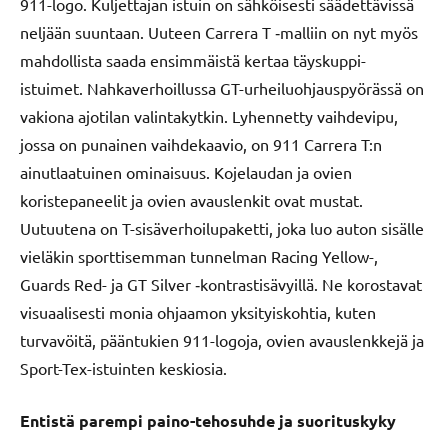
911-logo. Kuljettajan istuin on sähköisesti säädettävissä
neljään suuntaan. Uuteen Carrera T ‑malliin on nyt myös
mahdollista saada ensimmäistä kertaa täyskuppi-
istuimet. Nahkaverhoillussa GT-urheiluohjauspyörässä on
vakiona ajotilan valintakytkin. Lyhennetty vaihdevipu,
jossa on punainen vaihdekaavio, on 911 Carrera T:n
ainutlaatuinen ominaisuus. Kojelaudan ja ovien
koristepaneelit ja ovien avauslenkit ovat mustat.
Uutuutena on T-sisäverhoilupaketti, joka luo auton sisälle
vieläkin sporttisemman tunnelman Racing Yellow-,
Guards Red- ja GT Silver ‑kontrastisävyillä. Ne korostavat
visuaalisesti monia ohjaamon yksityiskohtia, kuten
turvavöitä, pääntukien 911-logoja, ovien avauslenkkejä ja
Sport-Tex-istuinten keskiosia.
Entistä parempi paino-tehosuhde ja suorituskyky