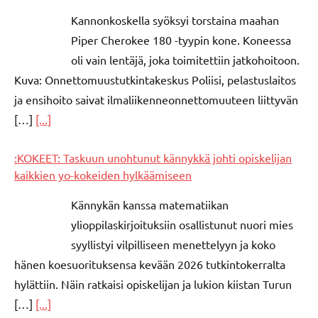
Kannonkoskella syöksyi torstaina maahan
Piper Cherokee 180 -tyypin kone. Koneessa
oli vain lentäjä, joka toimitettiin jatkohoitoon.
Kuva: Onnettomuustutkintakeskus Poliisi, pelastuslaitos
ja ensihoito saivat ilmaliikenneonnettomuuteen liittyvän
[…]
[...]
:KOKEET: Taskuun unohtunut kännykkä johti opiskelijan
kaikkien yo-kokeiden hylkäämiseen
Kännykän kanssa matematiikan
ylioppilaskirjoituksiin osallistunut nuori mies
syyllistyi vilpilliseen menettelyyn ja koko
hänen koesuorituksensa kevään 2026 tutkintokerralta
hylättiin. Näin ratkaisi opiskelijan ja lukion kiistan Turun
[…]
[...]