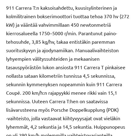
911 Carrera T:n kaksoisahdettu, kuusisylinterinen ja
kolmilitrainen bokserimoottori tuottaa tehoa 370 hv (272
kW) ja vääntää vahvimmillaan 450 newtonmetriä
kierrosalueella 1750–5000 r/min. Parantunut paino-
tehosuhde, 3,85 kg/hv, takaa entistäkin paremman
suorituskyvyn ja ajodynamiikan. Manuaalivaihteiston
lyhyempien välityssuhteiden ja mekaanisen
tasauspyörästön lukon ansiosta 911 Carrera T pinkaisee
nollasta sataan kilometriin tunnissa 4,5 sekunnissa,
sekunnin kymmenyksen nopeammin kuin 911 Carrera
Coupé. 200 km/h:n rajapyykki menee rikki vain 15,1
sekunnissa. Uuteen Carrera T:hen on saatavissa
lisävarusteena myös Porsche Doppelkupplung (PDK)
‑vaihteisto, jolla vastaavat kiihtyvyysajat ovat vieläkin
lyhemmät, 4,2 sekuntia ja 14,5 sekuntia. Huippunopeus
on yli 290 km/h molemmilla vaihteistovarianteilla.