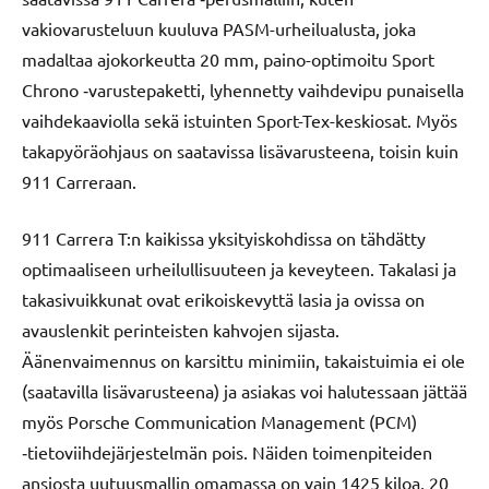
vakiovarusteluun kuuluva PASM-urheilualusta, joka
madaltaa ajokorkeutta 20 mm, paino-optimoitu Sport
Chrono ‑varustepaketti, lyhennetty vaihdevipu punaisella
vaihdekaaviolla sekä istuinten Sport-Tex-keskiosat. Myös
takapyöräohjaus on saatavissa lisävarusteena, toisin kuin
911 Carreraan.
911 Carrera T:n kaikissa yksityiskohdissa on tähdätty
optimaaliseen urheilullisuuteen ja keveyteen. Takalasi ja
takasivuikkunat ovat erikoiskevyttä lasia ja ovissa on
avauslenkit perinteisten kahvojen sijasta.
Äänenvaimennus on karsittu minimiin, takaistuimia ei ole
(saatavilla lisävarusteena) ja asiakas voi halutessaan jättää
myös Porsche Communication Management (PCM)
‑tietoviihdejärjestelmän pois. Näiden toimenpiteiden
ansiosta uutuusmallin omamassa on vain 1425 kiloa, 20