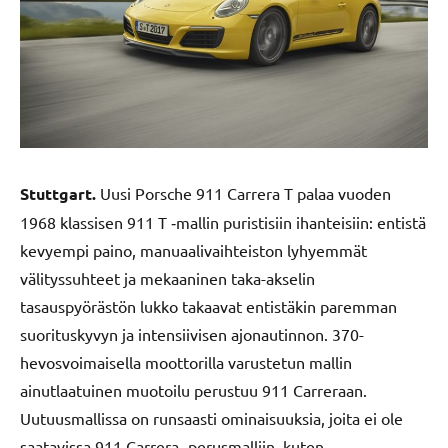
Stuttgart.
Uusi Porsche 911 Carrera T palaa vuoden
1968 klassisen 911 T ‑mallin puristisiin ihanteisiin: entistä
kevyempi paino, manuaalivaihteiston lyhyemmät
välityssuhteet ja mekaaninen taka-akselin
tasauspyörästön lukko takaavat entistäkin paremman
suorituskyvyn ja intensiivisen ajonautinnon. 370-
hevosvoimaisella moottorilla varustetun mallin
ainutlaatuinen muotoilu perustuu 911 Carreraan.
Uutuusmallissa on runsaasti ominaisuuksia, joita ei ole
saatavissa 911 Carrera ‑perusmalliin, kuten