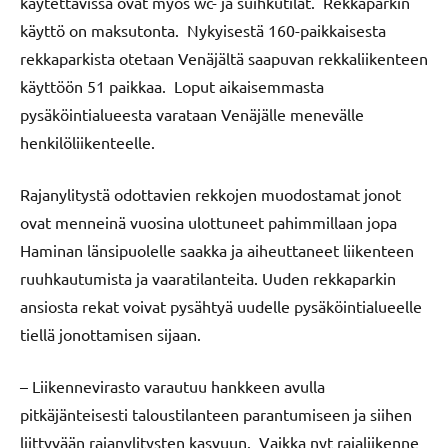
käytettävissä ovat myös wc- ja suihkutilat. Rekkaparkin
käyttö on maksutonta. Nykyisestä 160-paikkaisesta
rekkaparkista otetaan Venäjältä saapuvan rekkaliikenteen
käyttöön 51 paikkaa. Loput aikaisemmasta
pysäköintialueesta varataan Venäjälle menevälle
henkilöliikenteelle.
Rajanylitystä odottavien rekkojen muodostamat jonot
ovat menneinä vuosina ulottuneet pahimmillaan jopa
Haminan länsipuolelle saakka ja aiheuttaneet liikenteen
ruuhkautumista ja vaaratilanteita. Uuden rekkaparkin
ansiosta rekat voivat pysähtyä uudelle pysäköintialueelle
tiellä jonottamisen sijaan.
– Liikennevirasto varautuu hankkeen avulla
pitkäjänteisesti taloustilanteen parantumiseen ja siihen
liittyvään rajanylitysten kasvuun. Vaikka nyt rajaliikenne