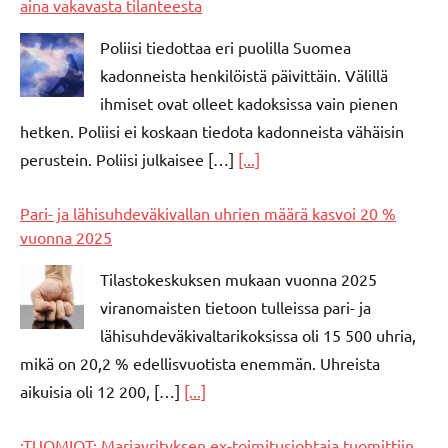
aina vakavasta tilanteesta
Poliisi tiedottaa eri puolilla Suomea
kadonneista henkilöistä päivittäin. Välillä
ihmiset ovat olleet kadoksissa vain pienen
hetken. Poliisi ei koskaan tiedota kadonneista vähäisin
perustein. Poliisi julkaisee […]
[...]
Pari- ja lähisuhdeväkivallan uhrien määrä kasvoi 20 %
vuonna 2025
Tilastokeskuksen mukaan vuonna 2025
viranomaisten tietoon tulleissa pari- ja
lähisuhdeväkivaltarikoksissa oli 15 500 uhria,
mikä on 20,2 % edellisvuotista enemmän. Uhreista
aikuisia oli 12 200, […]
[...]
:TUOMIOT: Marjayrityksen ex-toimitusjohtaja tuomittiin