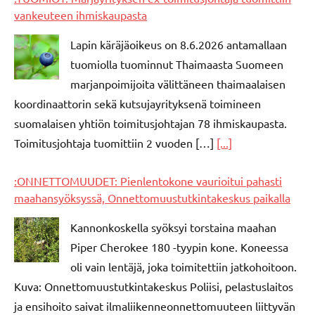
vankeuteen ihmiskaupasta
Lapin käräjäoikeus on 8.6.2026 antamallaan
tuomiolla tuominnut Thaimaasta Suomeen
marjanpoimijoita välittäneen thaimaalaisen
koordinaattorin sekä kutsujayrityksenä toimineen
suomalaisen yhtiön toimitusjohtajan 78 ihmiskaupasta.
Toimitusjohtaja tuomittiin 2 vuoden […]
[...]
:ONNETTOMUUDET: Pienlentokone vaurioitui pahasti
maahansyöksyssä, Onnettomuustutkintakeskus paikalla
Kannonkoskella syöksyi torstaina maahan
Piper Cherokee 180 -tyypin kone. Koneessa
oli vain lentäjä, joka toimitettiin jatkohoitoon.
Kuva: Onnettomuustutkintakeskus Poliisi, pelastuslaitos
ja ensihoito saivat ilmaliikenneonnettomuuteen liittyvän