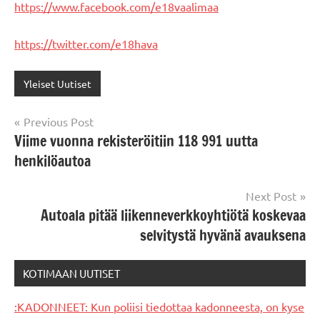
https://www.facebook.com/e18vaalimaa
https://twitter.com/e18hava
Yleiset Uutiset
Post
Previous Post
Viime vuonna rekisteröitiin 118 991 uutta
navigation
henkilöautoa
Next Post
Autoala pitää liikenneverkkoyhtiötä koskevaa
selvitystä hyvänä avauksena
KOTIMAAN UUTISET
:KADONNEET: Kun poliisi tiedottaa kadonneesta, on kyse