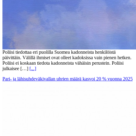
Poliisi tiedottaa eri puolilla Suomea kadonneista henkilöistä
päivittäin. Välillä ihmiset ovat olleet kadoksissa vain pienen hetken.
Poliisi ei koskaan tiedota kadonneista vähäisin perustein. Poliisi
julkaisee […]
[...]
Pari- ja lähisuhdeväkivallan uhrien määrä kasvoi 20 % vuonna 2025