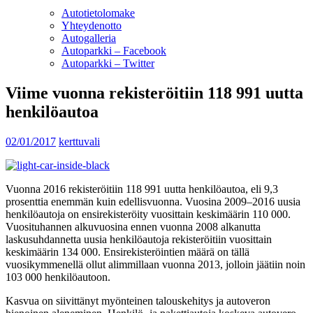
Autotietolomake
Yhteydenotto
Autogalleria
Autoparkki – Facebook
Autoparkki – Twitter
Viime vuonna rekisteröitiin 118 991 uutta
henkilöautoa
02/01/2017
kerttuvali
Vuonna 2016 rekisteröitiin 118 991 uutta henkilöautoa, eli 9,3
prosenttia enemmän kuin edellisvuonna. Vuosina 2009–2016 uusia
henkilöautoja on ensirekisteröity vuosittain keskimäärin 110 000.
Vuosituhannen alkuvuosina ennen vuonna 2008 alkanutta
laskusuhdannetta uusia henkilöautoja rekisteröitiin vuosittain
keskimäärin 134 000. Ensirekisteröintien määrä on tällä
vuosikymmenellä ollut alimmillaan vuonna 2013, jolloin jäätiin noin
103 000 henkilöautoon.
Kasvua on siivittänyt myönteinen talouskehitys ja autoveron