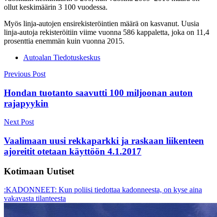
ollut keskimäärin 3 100 vuodessa.
Myös linja-autojen ensirekisteröintien määrä on kasvanut. Uusia
linja-autoja rekisteröitiin viime vuonna 586 kappaletta, joka on 11,4
prosenttia enemmän kuin vuonna 2015.
Autoalan Tiedotuskeskus
Post
Previous Post
navigation
Hondan tuotanto saavutti 100 miljoonan auton
rajapyykin
Next Post
Vaalimaan uusi rekkaparkki ja raskaan liikenteen
ajoreitit otetaan käyttöön 4.1.2017
Kotimaan Uutiset
:KADONNEET: Kun poliisi tiedottaa kadonneesta, on kyse aina
vakavasta tilanteesta