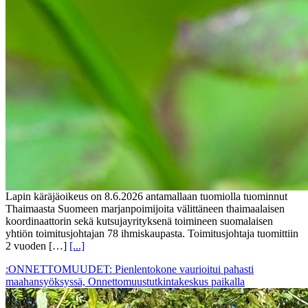
Lapin käräjäoikeus on 8.6.2026 antamallaan tuomiolla tuominnut
Thaimaasta Suomeen marjanpoimijoita välittäneen thaimaalaisen
koordinaattorin sekä kutsujayrityksenä toimineen suomalaisen
yhtiön toimitusjohtajan 78 ihmiskaupasta. Toimitusjohtaja tuomittiin
2 vuoden […]
[...]
:ONNETTOMUUDET: Pienlentokone vaurioitui pahasti
maahansyöksyssä, Onnettomuustutkintakeskus paikalla