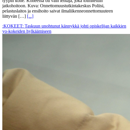
tyypin kone. Koneessa oli vain lentäjä, joka toimitettiin
jatkohoitoon. Kuva: Onnettomuustutkintakeskus Poliisi,
pelastuslaitos ja ensihoito saivat ilmaliikenneonnettomuuteen
liittyvän […]
[...]
:KOKEET: Taskuun unohtunut kännykkä johti opiskelijan kaikkien
yo-kokeiden hylkäämiseen