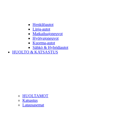
Henkilöautot
Linja-autot
Matkailuajoneuvot
Hyötyajoneuvot
Kuorma-autot
Sähkö & Hybridiautot
HUOLTO & KATSASTUS
HUOLTAMOT
Katsastus
Latausasemat