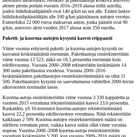
hienoinen aleneminen. Henkilö- ja pakettiautoja koskeva autovero
alenee pienin portain vuosien 2016–2019 alussa niillä autoilla,
joiden hiilidioksidipäästöt ovat 140 g/km tai sen alle. Eniten laskee
hiilidioksidipäästöiltään alle 100 g/km päästötason autojen verotus.
Esimerkiksi 22 000 euroa maksavan auton, jonka päästöt ovat 90
g/km, autovero aleni vuoden 2017 alussa noin 350 eurolla.
Paketti- ja kuorma-autojen kysyntä kasvoi reippaasti
Viime vuonna erityisesti paketti- ja kuorma-autojen kysyntä on
kasvanut keskimääräistä enemmän. Pakettiautoja ensirekisteröitiin
viime vuonna 13 523, mikä on 18,3 prosenttia enemmän kuin
edellisvuonna. Vuosina 2000–2008 rekisteröitiin keskimäärin 14
300 uutta pakettiautoa vuodessa. Vuosina 2009–2016
keskimääräinen pakettiautojen ensirekisteröintimäärä on ollut 11
500. Pakettiautojen kysyntä on saavuttamassa vähitellen 2000-luvun
alkuvuosien normaalin tason.
Kuorma-autoja ensirekisteröitiin viime vuonna 3 330 kappaletta ja
vuoteen 2015 verrattuna rekisteröintimäärä kasvoi 23,0 prosenttia.
Raskaiden, yli 16-tonnisten kuorma-autojen rekisteröintimäärä
kasvoi 22,2 prosenttia edellisvuoteen verrattuna. Niitä rekisteröitiin
kaikkiaan 2 599. Kuorma-autojen ensirekisteröintien määrä on
edelleen verrattain pieni, vaikka kasvu onkin ollut viime vuosina
nopeaa. Vuosina 2000–2008 kuorma-autoja ensirekisteröitiin
vuosittain keskimäärin 5 200, kun vuosina 2009–2016 määrä on