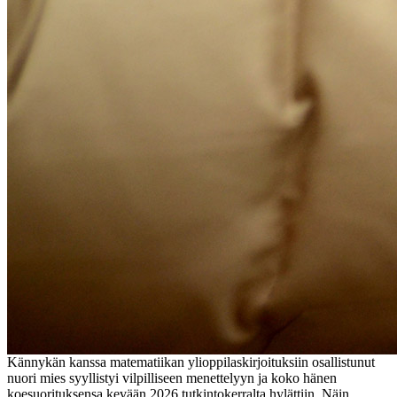
Kännykän kanssa matematiikan ylioppilaskirjoituksiin osallistunut
nuori mies syyllistyi vilpilliseen menettelyyn ja koko hänen
koesuorituksensa kevään 2026 tutkintokerralta hylättiin. Näin