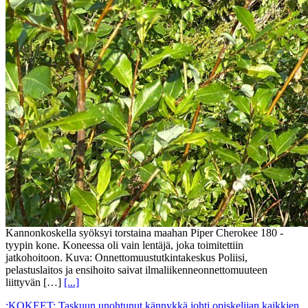
Kannonkoskella syöksyi torstaina maahan Piper Cherokee 180 -
tyypin kone. Koneessa oli vain lentäjä, joka toimitettiin
jatkohoitoon. Kuva: Onnettomuustutkintakeskus Poliisi,
pelastuslaitos ja ensihoito saivat ilmaliikenneonnettomuuteen
liittyvän […]
[...]
:KOKEET: Taskuun unohtunut kännykkä johti opiskelijan kaikkien