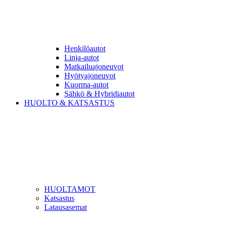
Henkilöautot
Linja-autot
Matkailuajoneuvot
Hyötyajoneuvot
Kuorma-autot
Sähkö & Hybridiautot
HUOLTO & KATSASTUS
HUOLTAMOT
Katsastus
Latausasemat