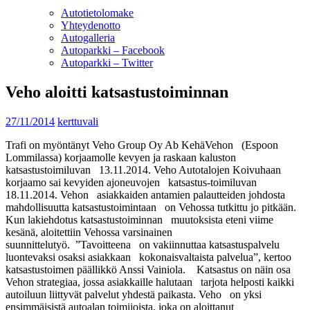
Autotietolomake
Yhteydenotto
Autogalleria
Autoparkki – Facebook
Autoparkki – Twitter
Veho aloitti katsastustoiminnan
27/11/2014
kerttuvali
Trafi on myöntänyt Veho Group Oy Ab KehäVehon (Espoon
Lommilassa) korjaamolle kevyen ja raskaan kaluston
katsastustoimiluvan 13.11.2014. Veho Autotalojen Koivuhaan
korjaamo sai kevyiden ajoneuvojen katsastus-toimiluvan
18.11.2014. Vehon asiakkaiden antamien palautteiden johdosta
mahdollisuutta katsastustoimintaan on Vehossa tutkittu jo pitkään.
Kun lakiehdotus katsastustoiminnan muutoksista eteni viime
kesänä, aloitettiin Vehossa varsinainen
suunnittelutyö. ”Tavoitteena on vakiinnuttaa katsastuspalvelu
luontevaksi osaksi asiakkaan kokonaisvaltaista palvelua”, kertoo
katsastustoimen päällikkö Anssi Vainiola. Katsastus on näin osa
Vehon strategiaa, jossa asiakkaille halutaan tarjota helposti kaikki
autoiluun liittyvät palvelut yhdestä paikasta. Veho on yksi
ensimmäisistä autoalan toimijoista, joka on aloittanut