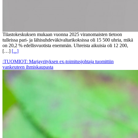
Tilastokeskuksen mukaan vuonna 2025 viranomaisten tietoon
tulleissa pari- ja lähisuhdeväkivaltarikoksissa oli 15 500 uhria, mikä
on 20,2 % edellisvuotista enemmän. Uhreista aikuisia oli 12 200,
[…]
[...]
:TUOMIOT: Marjayrityksen ex-toimitusjohtaja tuomittiin
vankeuteen ihmiskaupasta