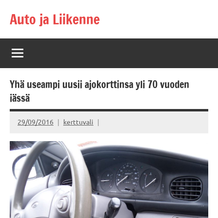
Skip
Auto ja Liikenne
to
content
Yhä useampi uusii ajokorttinsa yli 70 vuoden
iässä
29/09/2016
kerttuvali