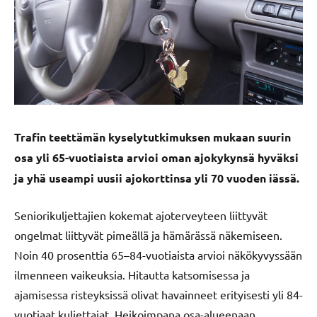
Trafin teettämän kyselytutkimuksen mukaan suurin
osa yli 65-vuotiaista arvioi oman ajokykynsä hyväksi
ja yhä useampi uusii ajokorttinsa yli 70 vuoden iässä.
Seniorikuljettajien kokemat ajoterveyteen liittyvät
ongelmat liittyvät pimeällä ja hämärässä näkemiseen.
Noin 40 prosenttia 65–84-vuotiaista arvioi näkökyvyssään
ilmenneen vaikeuksia. Hitautta katsomisessa ja
ajamisessa risteyksissä olivat havainneet erityisesti yli 84-
vuotiaat kuljettajat. Heikoimpana osa-alueenaan