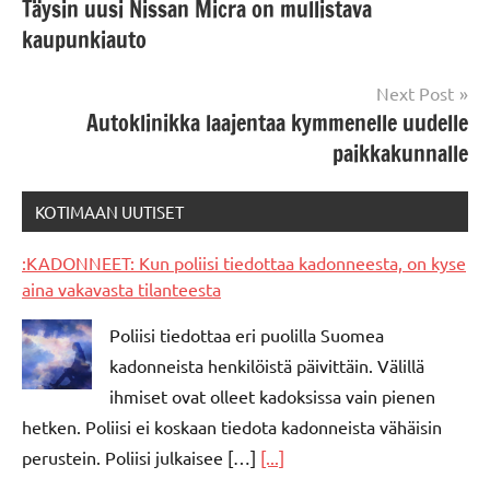
Täysin uusi Nissan Micra on mullistava
navigation
kaupunkiauto
Next Post
Autoklinikka laajentaa kymmenelle uudelle
paikkakunnalle
KOTIMAAN UUTISET
:KADONNEET: Kun poliisi tiedottaa kadonneesta, on kyse
aina vakavasta tilanteesta
Poliisi tiedottaa eri puolilla Suomea
kadonneista henkilöistä päivittäin. Välillä
ihmiset ovat olleet kadoksissa vain pienen
hetken. Poliisi ei koskaan tiedota kadonneista vähäisin
perustein. Poliisi julkaisee […]
[...]