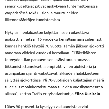
seniorikuljettajat pitivät ajokykyään tuntemattomassa
ympäristössä sekä uusien ja muuttuneiden
liikennesääntöjen tunnistamista.
Nykyisin henkilöauton kuljettamiseen oikeuttava
ajokortti annetaan 15 vuodeksi kerrallaan aina siihen asti,
kunnes henkilö täyttää 70 vuotta. Tämän jälkeen ajokortti
annetaan viideksi vuodeksi kerrallaan. ”Eläkeikäisten
terveydentilan paranemisen lisäksi muun muassa
liikkumistottumukset, aiempi aktiivinen ajohistoria ja
asuinpaikan sijainti vaikuttavat iäkkäiden halukkuuteen
säilyttää ajokorttinsa. Yli 70-vuotiaiden kuljettajien määrä
tulee siis moninkertaistumaan tulevien vuosikymmenten
aikana”, kertoo Trafin erityisasiantuntija
Elina Uusitalo
.
Lähes 90 prosenttia kyselyyn vastanneista arvioi