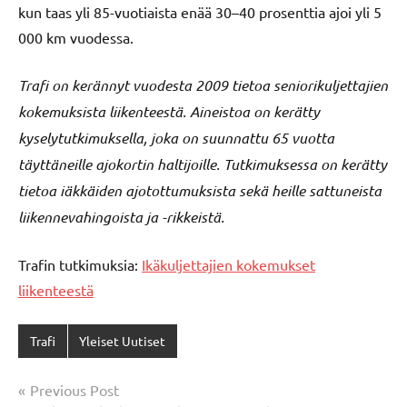
kun taas yli 85-vuotiaista enää 30–40 prosenttia ajoi yli 5
000 km vuodessa.
Trafi on kerännyt vuodesta 2009 tietoa seniorikuljettajien
kokemuksista liikenteestä. Aineistoa on kerätty
kyselytutkimuksella, joka on suunnattu 65 vuotta
täyttäneille ajokortin haltijoille. Tutkimuksessa on kerätty
tietoa iäkkäiden ajotottumuksista sekä heille sattuneista
liikennevahingoista ja -rikkeistä.
Trafin tutkimuksia:
Ikäkuljettajien kokemukset
liikenteestä
Trafi
Yleiset Uutiset
Post
Previous Post