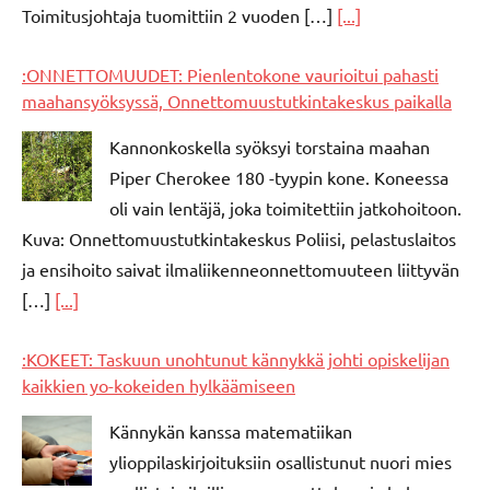
Toimitusjohtaja tuomittiin 2 vuoden […]
[...]
:ONNETTOMUUDET: Pienlentokone vaurioitui pahasti
maahansyöksyssä, Onnettomuustutkintakeskus paikalla
Kannonkoskella syöksyi torstaina maahan
Piper Cherokee 180 -tyypin kone. Koneessa
oli vain lentäjä, joka toimitettiin jatkohoitoon.
Kuva: Onnettomuustutkintakeskus Poliisi, pelastuslaitos
ja ensihoito saivat ilmaliikenneonnettomuuteen liittyvän
[…]
[...]
:KOKEET: Taskuun unohtunut kännykkä johti opiskelijan
kaikkien yo-kokeiden hylkäämiseen
Kännykän kanssa matematiikan
ylioppilaskirjoituksiin osallistunut nuori mies