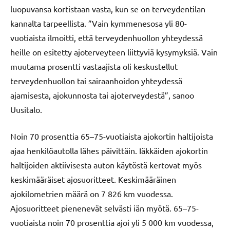
luopuvansa kortistaan vasta, kun se on terveydentilan
kannalta tarpeellista. ”Vain kymmenesosa yli 80-
vuotiaista ilmoitti, että terveydenhuollon yhteydessä
heille on esitetty ajoterveyteen liittyviä kysymyksiä. Vain
muutama prosentti vastaajista oli keskustellut
terveydenhuollon tai sairaanhoidon yhteydessä
ajamisesta, ajokunnosta tai ajoterveydestä”, sanoo
Uusitalo.
Noin 70 prosenttia 65–75-vuotiaista ajokortin haltijoista
ajaa henkilöautolla lähes päivittäin. Iäkkäiden ajokortin
haltijoiden aktiivisesta auton käytöstä kertovat myös
keskimääräiset ajosuoritteet. Keskimääräinen
ajokilometrien määrä on 7 826 km vuodessa.
Ajosuoritteet pienenevät selvästi iän myötä. 65–75-
vuotiaista noin 70 prosenttia ajoi yli 5 000 km vuodessa,