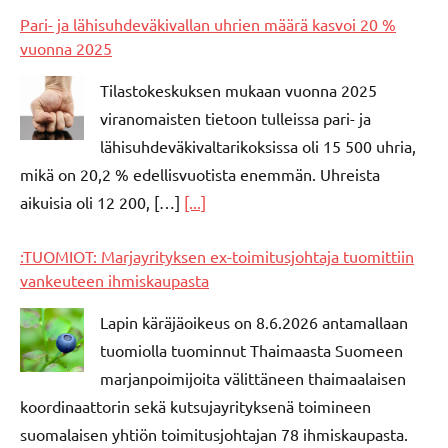
Pari- ja lähisuhdeväkivallan uhrien määrä kasvoi 20 %
vuonna 2025
Tilastokeskuksen mukaan vuonna 2025
viranomaisten tietoon tulleissa pari- ja
lähisuhdeväkivaltarikoksissa oli 15 500 uhria,
mikä on 20,2 % edellisvuotista enemmän. Uhreista
aikuisia oli 12 200, […]
[...]
:TUOMIOT: Marjayrityksen ex-toimitusjohtaja tuomittiin
vankeuteen ihmiskaupasta
Lapin käräjäoikeus on 8.6.2026 antamallaan
tuomiolla tuominnut Thaimaasta Suomeen
marjanpoimijoita välittäneen thaimaalaisen
koordinaattorin sekä kutsujayrityksenä toimineen
suomalaisen yhtiön toimitusjohtajan 78 ihmiskaupasta.