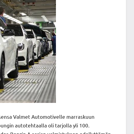
ksensa Valmet Automotivelle marraskuun
gin autotehtaalla oli tarjolla yli 100.
des-Benzin A-sarjan valmistuksen edellyttämän