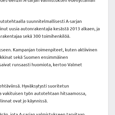
totehtaalla suunnitelmallisesti A-sarjan
ut uusia autonrakentajia kesästä 2013 alkaen, ja
nrakentajaa sekä 300 toimihenkilöä.
kseen. Kampanjan toimenpiteet, kuten aktiivinen
arkkinat sekä Suomen ensimmäinen
aivat runsaasti huomiota, kertoo Valmet
htäviinsä. Hyväksytysti suoritetun
a vakituisen työn autotehtaan hitsaamossa,
innat ovat jo käynnissä.
än, jota A-sarjan valmistukseen tarvitaan.