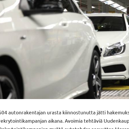
604 autonrakentajan urasta kiinnostunutta jätti hakemu
rekrytointikampanjan aikana. Avoimia tehtäviä Uudenkaupun
Rekrytointikampanjan myötä autotehdas saavuttaa Merce