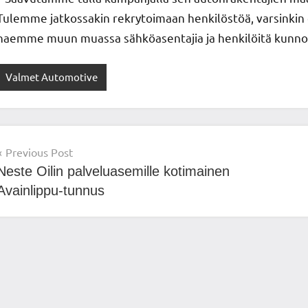
Tulemme jatkossakin rekrytoimaan henkilöstöä, varsinkin er
haemme muun muassa sähköasentajia ja henkilöitä kunnoss
Valmet Automotive
Post
Previous Post
Neste Oilin palveluasemille kotimainen
navigation
Avainlippu-tunnus