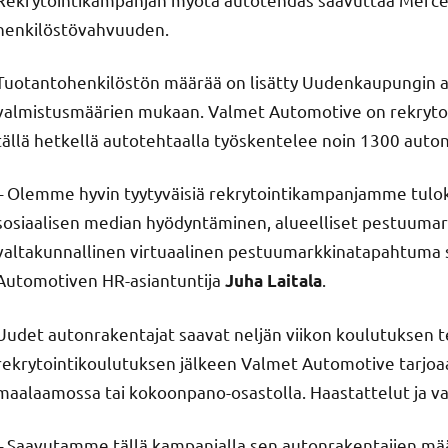
henkilöstövahvuuden.
Tuotantohenkilöstön määrää on lisätty Uudenkaupungin au
valmistusmäärien mukaan. Valmet Automotive on rekrytoin
tällä hetkellä autotehtaalla työskentelee noin 1300 auto
– Olemme hyvin tyytyväisiä rekrytointikampanjamme tulo
sosiaalisen median hyödyntäminen, alueelliset pestuum
valtakunnallinen virtuaalinen pestuumarkkinatapahtuma s
Automotiven HR-asiantuntija
.
Juha Laitala
Uudet autonrakentajat saavat neljän viikon koulutuksen te
rekrytointikoulutuksen jälkeen Valmet Automotive tarjoa
maalaamossa tai kokoonpano-osastolla. Haastattelut ja val
– Saavutamme tällä kampanjalla sen autonrakentajien määr