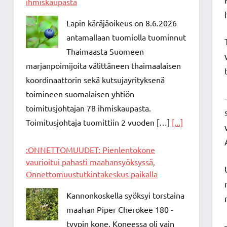
ihmiskaupasta
Lapin käräjäoikeus on 8.6.2026
antamallaan tuomiolla tuominnut
Thaimaasta Suomeen
marjanpoimijoita välittäneen thaimaalaisen
koordinaattorin sekä kutsujayrityksenä
toimineen suomalaisen yhtiön
toimitusjohtajan 78 ihmiskaupasta.
Toimitusjohtaja tuomittiin 2 vuoden […]
[...]
:ONNETTOMUUDET: Pienlentokone
vaurioitui pahasti maahansyöksyssä,
Onnettomuustutkintakeskus paikalla
Kannonkoskella syöksyi torstaina
maahan Piper Cherokee 180 -
tyypin kone. Koneessa oli vain