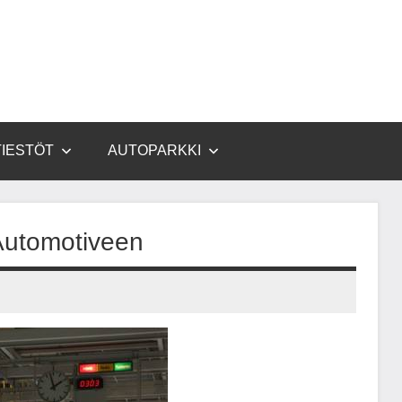
TIESTÖT
AUTOPARKKI
 Automotiveen