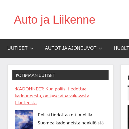
Skip
to
Auto ja Liikenne
content
UUTISET
AUTOT JA AJONEUVOT
HUOLT
KOTIMAAN UUTISET
:KADONNEET: Kun poliisi tiedottaa
kadonneesta, on kyse aina vakavasta
tilanteesta
Poliisi tiedottaa eri puolilla
Suomea kadonneista henkilöistä