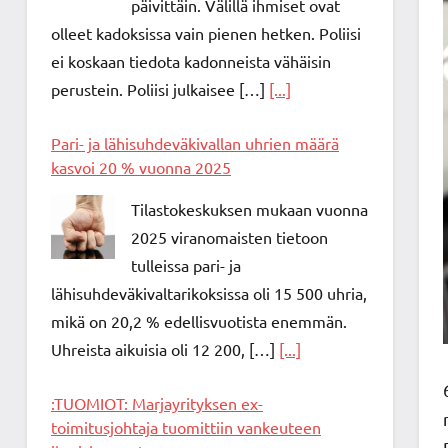
päivittäin. Välillä ihmiset ovat
olleet kadoksissa vain pienen hetken. Poliisi
ei koskaan tiedota kadonneista vähäisin
perustein. Poliisi julkaisee […]
[...]
Pari- ja lähisuhdeväkivallan uhrien määrä
kasvoi 20 % vuonna 2025
Tilastokeskuksen mukaan vuonna
2025 viranomaisten tietoon
tulleissa pari- ja
lähisuhdeväkivaltarikoksissa oli 15 500 uhria,
mikä on 20,2 % edellisvuotista enemmän.
Uhreista aikuisia oli 12 200, […]
[...]
:TUOMIOT: Marjayrityksen ex-
toimitusjohtaja tuomittiin vankeuteen