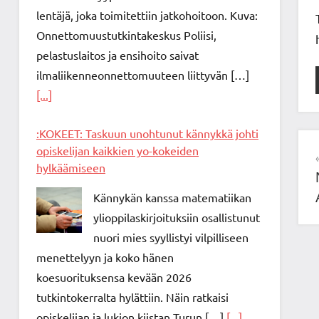
lentäjä, joka toimitettiin jatkohoitoon. Kuva:
Onnettomuustutkintakeskus Poliisi,
pelastuslaitos ja ensihoito saivat
ilmaliikenneonnettomuuteen liittyvän […]
[...]
:KOKEET: Taskuun unohtunut kännykkä johti
opiskelijan kaikkien yo-kokeiden
hylkäämiseen
Kännykän kanssa matematiikan
ylioppilaskirjoituksiin osallistunut
nuori mies syyllistyi vilpilliseen
menettelyyn ja koko hänen
koesuorituksensa kevään 2026
tutkintokerralta hylättiin. Näin ratkaisi
opiskelijan ja lukion kiistan Turun […]
[...]