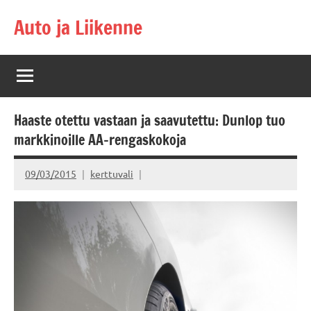
Skip
Auto ja Liikenne
to
content
Haaste otettu vastaan ja saavutettu: Dunlop tuo
markkinoille AA-rengaskokoja
09/03/2015
kerttuvali