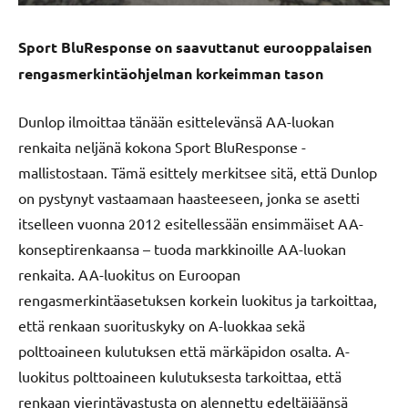
Sport BluResponse on saavuttanut eurooppalaisen
rengasmerkintäohjelman korkeimman tason
Dunlop ilmoittaa tänään esittelevänsä AA-luokan
renkaita neljänä kokona Sport BluResponse -
mallistostaan. Tämä esittely merkitsee sitä, että Dunlop
on pystynyt vastaamaan haasteeseen, jonka se asetti
itselleen vuonna 2012 esitellessään ensimmäiset AA-
konseptirenkaansa – tuoda markkinoille AA-luokan
renkaita. AA-luokitus on Euroopan
rengasmerkintäasetuksen korkein luokitus ja tarkoittaa,
että renkaan suorituskyky on A-luokkaa sekä
polttoaineen kulutuksen että märkäpidon osalta. A-
luokitus polttoaineen kulutuksesta tarkoittaa, että
renkaan vierintävastusta on alennettu edeltäjäänsä