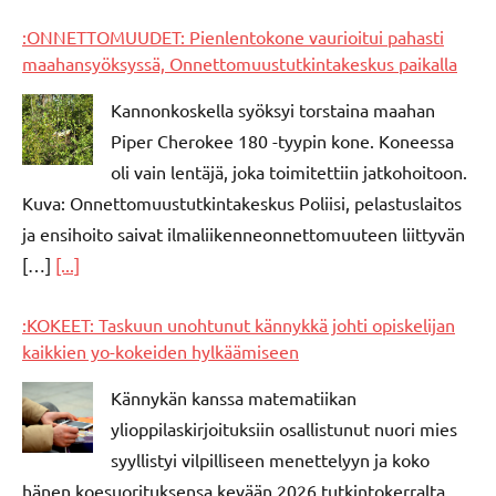
:ONNETTOMUUDET: Pienlentokone vaurioitui pahasti
maahansyöksyssä, Onnettomuustutkintakeskus paikalla
Kannonkoskella syöksyi torstaina maahan
Piper Cherokee 180 -tyypin kone. Koneessa
oli vain lentäjä, joka toimitettiin jatkohoitoon.
Kuva: Onnettomuustutkintakeskus Poliisi, pelastuslaitos
ja ensihoito saivat ilmaliikenneonnettomuuteen liittyvän
[…]
[...]
:KOKEET: Taskuun unohtunut kännykkä johti opiskelijan
kaikkien yo-kokeiden hylkäämiseen
Kännykän kanssa matematiikan
ylioppilaskirjoituksiin osallistunut nuori mies
syyllistyi vilpilliseen menettelyyn ja koko
hänen koesuorituksensa kevään 2026 tutkintokerralta