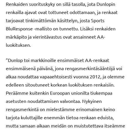
Renkaiden suorituskyky on sillä tasolla, jota Dunlopin
renkailla ajavat ovat tottuneet odottamaan, ja renkaat
tarjoavat tinkimättömän käsittelyn, josta Sports
BluResponse -mallisto on tunnettu. Lisäksi renkaiden
märkäpito ja vierintävastus ovat ansainneet AA-
luokituksen.
”Dunlop toi markkinoille ensimmäiset AA-renkaat
ensimmäisenä päivänä, jona rengasmerkintäsääntöjä voi
alkaa noudattaa vapaaehtoisesti vuonna 2012, ja olemme
edelleen sitoutuneet korkean luokituksen renkaisiin.
Peräämme kuitenkin Euroopan unionilta tiukempaa
asetusten noudattamisen valvontaa. Nykyinen
rengasmerkintä on mielestämme erinomainen keino
tarjota kuluttajille enemmän tietoa renkaan eduista,
mutta samaan aikaan meidän on muistutettava itseämme