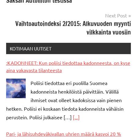
Saksan Autoliiton testissä
Next Post
Vaihtoautoindeksi 2/2015: Alkuvuoden myynti
vilkkainta vuosiin
KOTIMAAN UUTISET
:KADONNEET: Kun poliisi tiedottaa kadonneesta, on kyse
aina vakavasta tilanteesta
Poliisi tiedottaa eri puolilla Suomea
kadonneista henkilöistä päivittäin. Välillä
ihmiset ovat olleet kadoksissa vain pienen
hetken. Poliisi ei koskaan tiedota kadonneista vähäisin
perustein. Poliisi julkaisee […]
[...]
Pari- ja lähisuhdeväkivallan uhrien määrä kasvoi 20 %