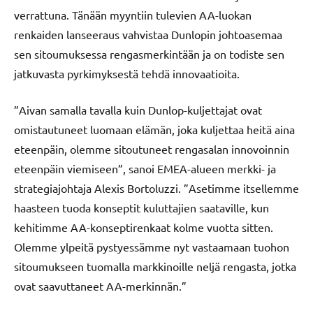
verrattuna. Tänään myyntiin tulevien AA-luokan
renkaiden lanseeraus vahvistaa Dunlopin johtoasemaa
sen sitoumuksessa rengasmerkintään ja on todiste sen
jatkuvasta pyrkimyksestä tehdä innovaatioita.
”Aivan samalla tavalla kuin Dunlop-kuljettajat ovat
omistautuneet luomaan elämän, joka kuljettaa heitä aina
eteenpäin, olemme sitoutuneet rengasalan innovoinnin
eteenpäin viemiseen”, sanoi EMEA-alueen merkki- ja
strategiajohtaja Alexis Bortoluzzi. ”Asetimme itsellemme
haasteen tuoda konseptit kuluttajien saataville, kun
kehitimme AA-konseptirenkaat kolme vuotta sitten.
Olemme ylpeitä pystyessämme nyt vastaamaan tuohon
sitoumukseen tuomalla markkinoille neljä rengasta, jotka
ovat saavuttaneet AA-merkinnän.”