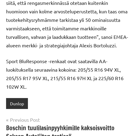
siitä, että rengasmerkinnässä otetaan kuitenkin
huomioon vain kolme arvosteluperustetta, kun taas oma
tuotekehitysryhmämme tarkistaa yli 50 ominaisuutta
varmistaakseen, että toimitamme markkinoille
turvallisen, vahvan ja laadukkaan tuotteen”, sanoi EMEA-
alueen merkki- ja strategiajohtaja Alexis Bortoluzzi.
Sport BluResponse -renkaat ovat saatavilla AA-
luokituksella seuraavina kokoina: 205/55 R16 94V XL,
205/55 R17 95V XL, 215/55 R16 97H XL ja 225/60 R16
102W XL.
Dunlop
Post
Previous Post
Boschin tuulilasinpyyhkimille kaksoisvoitto
navigation