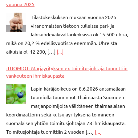
vuonna 2025
Tilastokeskuksen mukaan vuonna 2025
viranomaisten tietoon tulleissa pari- ja
lähisuhdeväkivaltarikoksissa oli 15 500 uhria,
mikä on 20,2 % edellisvuotista enemmän. Uhreista
aikuisia oli 12 200, […]
[...]
:TUOMIOT: Marjayrityksen ex-toimitusjohtaja tuomittiin
vankeuteen ihmiskaupasta
Lapin käräjäoikeus on 8.6.2026 antamallaan
tuomiolla tuominnut Thaimaasta Suomeen
marjanpoimijoita välittäneen thaimaalaisen
koordinaattorin sekä kutsujayrityksenä toimineen
suomalaisen yhtiön toimitusjohtajan 78 ihmiskaupasta.
Toimitusjohtaja tuomittiin 2 vuoden […]
[...]