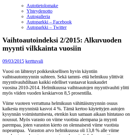
Autotietolomake
Yhteydenotto
Autogalleria
Autoparkki – Facebook
Autoparkki – Twitter
Vaihtoautoindeksi 2/2015: Alkuvuoden
myynti vilkkainta vuosiin
09/03/2015
kerttuvali
Vuosi on lähtenyt poikkeuksellisen hyvin käyntiin
vaihtoautomyynnin suhteen. Sekä tammi- että helmikuu ylittivät
myyntivauhdiltaan kaikki edelliset vastaavat kuukaudet
vuosina 2010-2014. Helmikuussa vaihtoautojen myyntivauhti ylitti
myös viiden vuoden keskiarvon 8,5 prosentilla.
Viime vuoteen verrattuna helmikuun vähittäismyynnin osuus
kaikesta myynnistä kasvoi 4 %. Tämä kertoo käytettyjen autojen
kysynnän voimistumisesta, etenkin kun samaan aikaan hintataso on
noussut. Myös varasto on viime vuotista alempana ja myynti
parempaa, joten varaston kierto on olennaisesti viime vuotista
nopeampaa. Varaston arvo helmikuussa oli 13,8 % alle viime