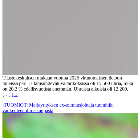
Tilastokeskuksen mukaan vuonna 2025 viranomaisten tietoon
tulleissa pari- ja lähisuhdeväkivaltarikoksissa oli 15 500 uhria, mikä
on 20,2 % edellisvuotista enemmän. Uhreista aikuisia oli 12 200,
[…]
[...]
:TUOMIOT: Marjayrityksen ex-toimitusjohtaja tuomittiin
vankeuteen ihmiskaupasta