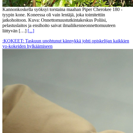
Kannonkoskella syöksyi torstaina maahan Piper Cherokee 180 -
tyypin kone. Koneessa oli vain lentäjä, joka toimitettiin
jatkohoitoon. Kuva: Onnettomuustutkintakeskus Poliisi,
pelastuslaitos ja ensihoito saivat ilmaliikenneonnettomuuteen
liittyvän […]
[...]
:KOKEET: Taskuun unohtunut kännykkä johti opiskelijan kaikkien
yo-kokeiden hylkäämiseen