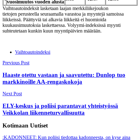
vuosimuutos vuoden alusta
Vaihtoautoindeksit lasketaan laajan merkkiliikejoukon
tietojen perusteella seuraamalla varastoa ja myyntejä samoissa
liikkeissä. Päättyviä tai alkavia liikkeitä ei huomioida
kuukausimuutoksia laskettaessa. Volyymi-indeksissä myynti
suhteutetaan kunkin kuun myyntipäivien määrään.
Vaihtoautoindeksi
Post
Previous Post
navigation
Haaste otettu vastaan ja saavutettu: Dunlop tuo
markkinoille AA-rengaskokoja
Next Post
ELY-keskus ja poliisi parantavat yhteistyössä
Veikkolan liikenneturvallisuutta
Kotimaan Uutiset
:KADONNEET: Kun poliisi tiedottaa kadonneesta, on kyse aina