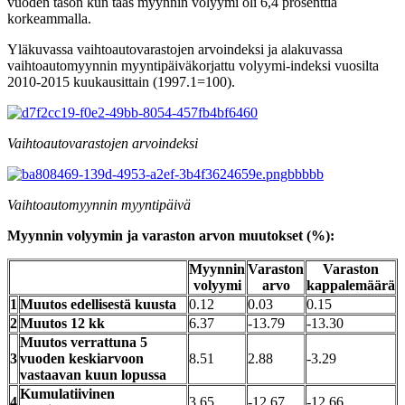
vuoden tason kun taas myynnin volyymi oli 6,4 prosenttia
korkeammalla.
Yläkuvassa vaihtoautovarastojen arvoindeksi ja alakuvassa
vaihtoautomyynnin myyntipäiväkorjattu volyymi-indeksi vuosilta
2010-2015 kuukausittain (1997.1=100).
Vaihtoautovarastojen arvoindeksi
Vaihtoautomyynnin myyntipäivä
Myynnin volyymin ja varaston arvon muutokset (%):
Myynnin
Varaston
Varaston
volyymi
arvo
kappalemäärä
1
Muutos edellisestä kuusta
0.12
0.03
0.15
2
Muutos 12 kk
6.37
-13.79
-13.30
Muutos verrattuna 5
3
vuoden keskiarvoon
8.51
2.88
-3.29
vastaavan kuun lopussa
Kumulatiivinen
4
3.65
-12.67
-12.66