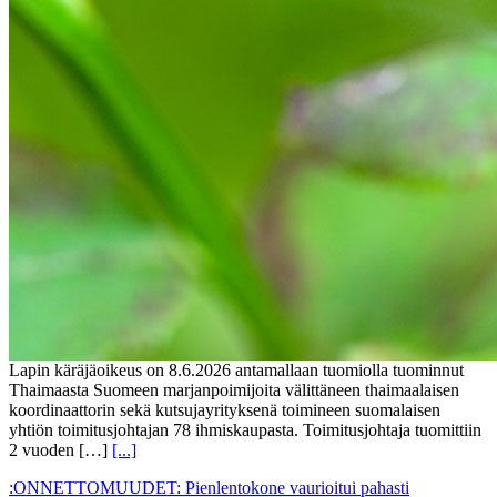
Lapin käräjäoikeus on 8.6.2026 antamallaan tuomiolla tuominnut
Thaimaasta Suomeen marjanpoimijoita välittäneen thaimaalaisen
koordinaattorin sekä kutsujayrityksenä toimineen suomalaisen
yhtiön toimitusjohtajan 78 ihmiskaupasta. Toimitusjohtaja tuomittiin
2 vuoden […]
[...]
:ONNETTOMUUDET: Pienlentokone vaurioitui pahasti