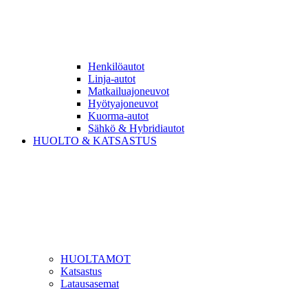
Henkilöautot
Linja-autot
Matkailuajoneuvot
Hyötyajoneuvot
Kuorma-autot
Sähkö & Hybridiautot
HUOLTO & KATSASTUS
HUOLTAMOT
Katsastus
Latausasemat