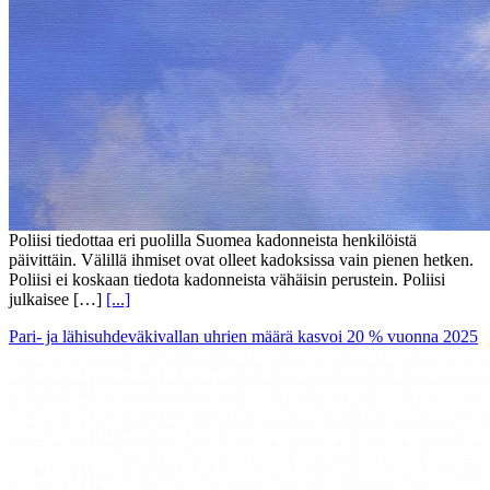
Poliisi tiedottaa eri puolilla Suomea kadonneista henkilöistä
päivittäin. Välillä ihmiset ovat olleet kadoksissa vain pienen hetken.
Poliisi ei koskaan tiedota kadonneista vähäisin perustein. Poliisi
julkaisee […]
[...]
Pari- ja lähisuhdeväkivallan uhrien määrä kasvoi 20 % vuonna 2025