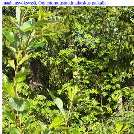
maahansyöksyssä, Onnettomuustutkintakeskus paikalla