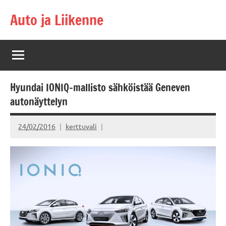
Skip
Auto ja Liikenne
to
content
Hyundai IONIQ-mallisto sähköistää Geneven
autonäyttelyn
24/02/2016
kerttuvali