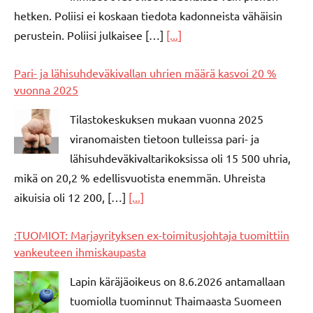
hetken. Poliisi ei koskaan tiedota kadonneista vähäisin
perustein. Poliisi julkaisee […]
[...]
Pari- ja lähisuhdeväkivallan uhrien määrä kasvoi 20 %
vuonna 2025
Tilastokeskuksen mukaan vuonna 2025
viranomaisten tietoon tulleissa pari- ja
lähisuhdeväkivaltarikoksissa oli 15 500 uhria,
mikä on 20,2 % edellisvuotista enemmän. Uhreista
aikuisia oli 12 200, […]
[...]
:TUOMIOT: Marjayrityksen ex-toimitusjohtaja tuomittiin
vankeuteen ihmiskaupasta
Lapin käräjäoikeus on 8.6.2026 antamallaan
tuomiolla tuominnut Thaimaasta Suomeen