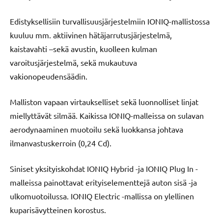
Edistyksellisiin turvallisuusjärjestelmiin IONIQ-mallistossa
kuuluu mm. aktiivinen hätäjarrutusjärjestelmä,
kaistavahti –sekä avustin, kuolleen kulman
varoitusjärjestelmä, sekä mukautuva
vakionopeudensäädin.
Malliston vapaan virtaukselliset sekä luonnolliset linjat
miellyttävät silmää. Kaikissa IONIQ-malleissa on sulavan
aerodynaaminen muotoilu sekä luokkansa johtava
ilmanvastuskerroin (0,24 Cd).
Siniset yksityiskohdat IONIQ Hybrid -ja IONIQ Plug In -
malleissa painottavat erityiselementtejä auton sisä -ja
ulkomuotoilussa. IONIQ Electric -mallissa on ylellinen
kuparisävytteinen korostus.