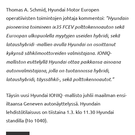
Thomas A. Schmid, Hyundai Motor Europen
operatiivisten toimintojen johtaja kommentoi:
”Hyundain
pioneerina toimineen ix35 FCEV polttokennoauton sekä
Euroopan ulkopuolella myytyjen useiden hybridi, sekä
lataushybridi -mallien avulla Hyundai on osoittanut
kykynsä sähkömoottoreiden valmistajana. IONIQ-
malliston esittelyllä Hyundai ottaa paikkansa ainoana
autonvalmistajana, jolla on tuotannossa hybridi,
lataushybridi, täyssähkö-, sekä polttokennoautot.”
Täysin uusi Hyundai IONIQ -mallisto juhlii maailman ensi-
iltaansa Geneven autonäyttelyssä. Hyundain
lehdistötilaisuus on tiistaina 1.3. klo 11.30 Hyundai
standilla (No 1040).