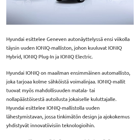
Hyundai esittelee Geneven autonäyttelyssä ensi viikolla
täysin uuden IONIQ-malliston, johon kuuluvat IONIQ
Hybrid, IONIQ Plug-In ja IONIQ Electric.
Hyundai IONIQ on maailman ensimmäinen automallisto,
joka tarjoaa kolme sähköistä voimalinjaa. IONIQ-mallit
tuovat myös mahdollisuuden matala- tai
nollapäästöisestä autoilusta jokaiselle kuluttajalle.
Hyundai esittelee IONIQ-mallistolla uuden
lähestymistavan, jossa tinkimätön design ja ajokokemus
yhdistyvät innovatiivisiin teknologioihin.