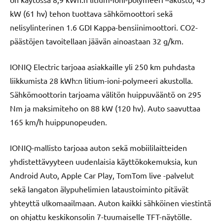
kW (61 hv) tehon tuottava sähkömoottori sekä
nelisylinterinen 1.6 GDI Kappa-bensiinimoottori. CO2-
päästöjen tavoitellaan jäävän ainoastaan 32 g/km.
IONIQ Electric tarjoaa asiakkaille yli 250 km puhdasta
liikkumista 28 kWh:n litium-ioni-polymeeri akustolla.
Sähkömoottorin tarjoama välitön huippuvääntö on 295
Nm ja maksimiteho on 88 kW (120 hv). Auto saavuttaa
165 km/h huippunopeuden.
IONIQ-mallisto tarjoaa auton sekä mobiililaitteiden
yhdistettävyyteen uudenlaisia käyttökokemuksia, kun
Android Auto, Apple Car Play, TomTom live -palvelut
sekä langaton älypuhelimien lataustoiminto pitävät
yhteyttä ulkomaailmaan. Auton kaikki sähköinen viestintä
on ohjattu keskikonsolin 7-tuumaiselle TFT-näytölle.