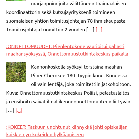
marjanpoimijoita välittäneen thaimaalaisen
koordinaattorin sekä kutsujayrityksenä toimineen
suomalaisen yhtiön toimitusjohtajan 78 ihmiskaupasta.
Toimitusjohtaja tuomittiin 2 vuoden […]
[...]
:ONNETTOMUUDET: Pienlentokone vaurioitui pahasti
maahansyöksyssä, Onnettomuustutkintakeskus paikalla
Kannonkoskella syöksyi torstaina maahan
Piper Cherokee 180 -tyypin kone. Koneessa
oli vain lentäjä, joka toimitettiin jatkohoitoon.
Kuva: Onnettomuustutkintakeskus Poliisi, pelastuslaitos
ja ensihoito saivat ilmaliikenneonnettomuuteen liittyvän
[…]
[...]
:KOKEET: Taskuun unohtunut kännykkä johti opiskelijan
kaikkien yo-kokeiden hylkäämiseen