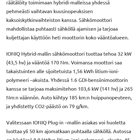
räätälöity toimimaan hybridi-malleissa yhdessä
pehmeästi vaihtavan kuusinopeuksisen
kaksoiskytkinvaihteiston kanssa. Sähkömoottori
mahdollistaa puhtaasti sähköllä ajamisen ja tarjoaa
kuljettajan käyttöön heti moottorin koko vääntöalueen.
IONIQ Hybrid-mallin sähkömoottori tuottaa tehoa 32 kW
(43,5 hv) ja vääntöä 170 Nm. Voimansa moottori saa
takaistuinten alle sijoitetuista 1,56 kWh litium-ioni-
polymeeri –akuista. Yhdessä 1.6 GDI-bensiinimoottorin
kanssa se tarjoaa maksimitehon 103,6 kW (141 hv) ja 265
Nm:n väännön. Auto kiihtyy 185 km:n huippunopeuteen,
ja yhdistetty CO2-päästö on 79 g/km.
Valitessaan IONIQ Plug-in –mallin asiakas voi huoletta
luottaa yli 50 km ajomatkaan puhtaalla sähköllä. Autossa
on käytössä 8,9 kWh:n litium-ioni-polymeeri –akusto, 45