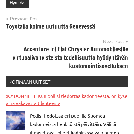
Hyundai
Post
Previous Post
Toyotalla kolme uutuutta Genevessä
navigation
Next Post
Accenture loi Fiat Chrysler Automobilesille
virtuaalivahvisteista todellisuutta hyödyntävän
kustomointisovelluksen
KOTIMAAN UUTISET
:KADONNEET: Kun poliisi tiedottaa kadonneesta, on kyse
aina vakavasta tilanteesta
Poliisi tiedottaa eri puolilla Suomea
kadonneista henkilöistä päivittäin. Välillä
ihmiset ovat olleet kadoksissa vain pienen