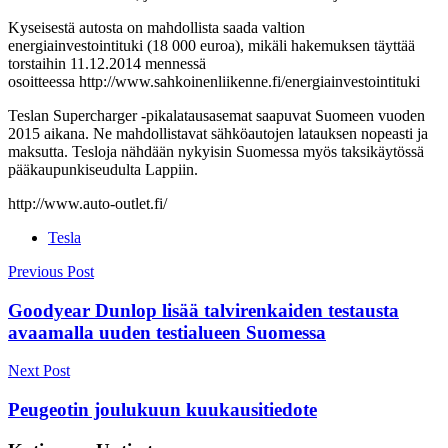
Kyseisestä autosta on mahdollista saada valtion
energiainvestointituki (18 000 euroa), mikäli hakemuksen täyttää
torstaihin 11.12.2014 mennessä
osoitteessa http://www.sahkoinenliikenne.fi/energiainvestointituki
Teslan Supercharger -pikalatausasemat saapuvat Suomeen vuoden
2015 aikana. Ne mahdollistavat sähköautojen latauksen nopeasti ja
maksutta. Tesloja nähdään nykyisin Suomessa myös taksikäytössä
pääkaupunkiseudulta Lappiin.
http://www.auto-outlet.fi/
Tesla
Post
Previous Post
navigation
Goodyear Dunlop lisää talvirenkaiden testausta
avaamalla uuden testialueen Suomessa
Next Post
Peugeotin joulukuun kuukausitiedote