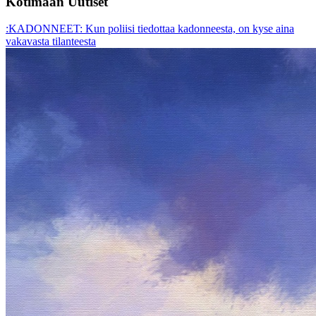
Kotimaan Uutiset
:KADONNEET: Kun poliisi tiedottaa kadonneesta, on kyse aina
vakavasta tilanteesta