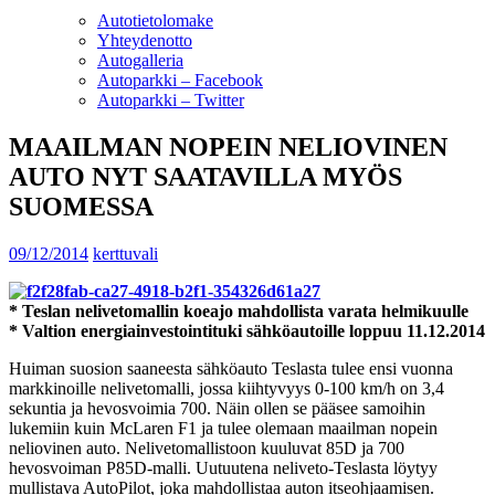
Autotietolomake
Yhteydenotto
Autogalleria
Autoparkki – Facebook
Autoparkki – Twitter
MAAILMAN NOPEIN NELIOVINEN
AUTO NYT SAATAVILLA MYÖS
SUOMESSA
09/12/2014
kerttuvali
*
Teslan nelivetomallin koeajo mahdollista varata helmikuulle
* Valtion energiainvestointituki sähköautoille loppuu 11.12.2014
Huiman suosion saaneesta sähköauto Teslasta tulee ensi vuonna
markkinoille nelivetomalli, jossa kiihtyvyys 0-100 km/h on 3,4
sekuntia ja hevosvoimia 700. Näin ollen se pääsee samoihin
lukemiin kuin McLaren F1 ja tulee olemaan maailman nopein
neliovinen auto. Nelivetomallistoon kuuluvat 85D ja 700
hevosvoiman P85D-malli. Uutuutena neliveto-Teslasta löytyy
mullistava AutoPilot, joka mahdollistaa auton itseohjaamisen.