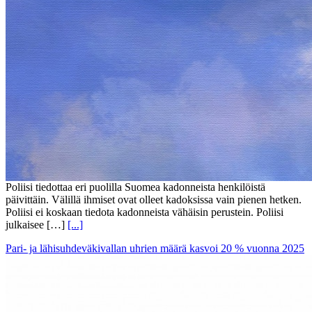
Poliisi tiedottaa eri puolilla Suomea kadonneista henkilöistä
päivittäin. Välillä ihmiset ovat olleet kadoksissa vain pienen hetken.
Poliisi ei koskaan tiedota kadonneista vähäisin perustein. Poliisi
julkaisee […]
[...]
Pari- ja lähisuhdeväkivallan uhrien määrä kasvoi 20 % vuonna 2025