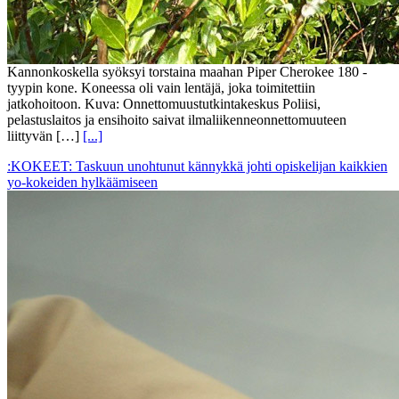
Kannonkoskella syöksyi torstaina maahan Piper Cherokee 180 -
tyypin kone. Koneessa oli vain lentäjä, joka toimitettiin
jatkohoitoon. Kuva: Onnettomuustutkintakeskus Poliisi,
pelastuslaitos ja ensihoito saivat ilmaliikenneonnettomuuteen
liittyvän […]
[...]
:KOKEET: Taskuun unohtunut kännykkä johti opiskelijan kaikkien
yo-kokeiden hylkäämiseen