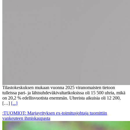
Tilastokeskuksen mukaan vuonna 2025 viranomaisten tietoon
tulleissa pari- ja lähisuhdeväkivaltarikoksissa oli 15 500 uhria, mikä
on 20,2 % edellisvuotista enemmän. Uhreista aikuisia oli 12 200,
[…]
[...]
:TUOMIOT: Marjayrityksen ex-toimitusjohtaja tuomittiin
vankeuteen ihmiskaupasta