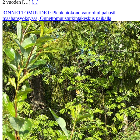
2 vuoden […]
[...]
:ONNETTOMUUDET: Pienlentokone vaurioitui pahasti
maahansyöksyssä, Onnettomuustutkintakeskus paikalla