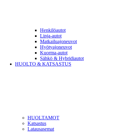
Henkilöautot
Linja-autot
Matkailuajoneuvot
Hyötyajoneuvot
Kuorma-autot
Sähkö & Hybridiautot
HUOLTO & KATSASTUS
HUOLTAMOT
Katsastus
Latausasemat