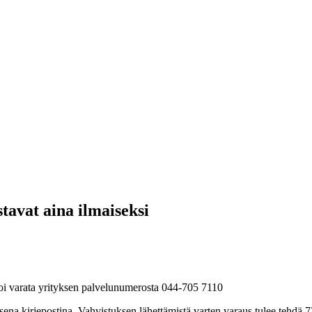
avat aina ilmaiseksi
oi varata yrityksen palvelunumerosta 044-705 7110
lisena kirjepostina. Vahvistuksen lähettämistä varten varaus tulee tehdä