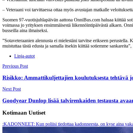
– Veteraani voi tarvittaessa ottaa myös avustajan matkalle veloitukse
Suomen 97-vuotisjuhlapäivän aattona OnniBus.com haluaa kiittää sotie
voimassa jo yrityksen ensimmäisestä liikennöintipäivästä alkaen. Onni
busseilla aina ilmaiseksi.
”Sotaveteraanien alennusta ei mielestäni tarvitse erikseen perustella.
muistuttaa tästä edusta ja samalla itsekin kiittää sotiemme sankareita”,
Linja-autot
Post
Previous Post
navigation
Risikko: Ammattikuljettajien koulutuksesta tehtävä 
Next Post
Goodyear Dunlop lisää talvirenkaiden testausta avaa
Kotimaan Uutiset
:KADONNEET: Kun poliisi tiedottaa kadonneesta, on kyse aina vakav