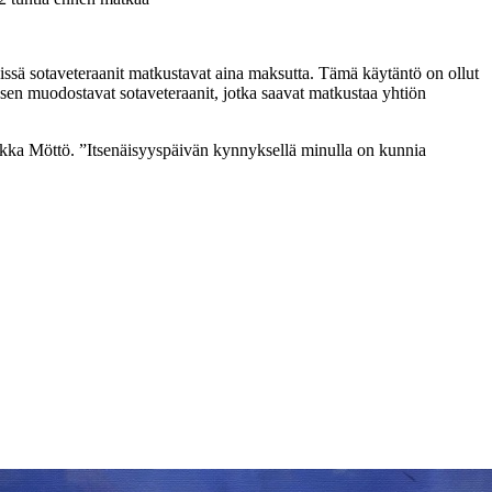
ssä sotaveteraanit matkustavat aina maksutta. Tämä käytäntö on ollut
ksen muodostavat sotaveteraanit, jotka saavat matkustaa yhtiön
 Pekka Möttö. ”Itsenäisyyspäivän kynnyksellä minulla on kunnia