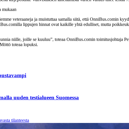
tta mukaan
mme veteraaneja ja muistuttaa samalla siitä, että OnniBus.comin kyydi
Bus.comilla lippujen hinnat ovat kaikille yhtä edulliset, mutta poikkeu
 Kunnia niille, joille se kuuluu”, toteaa OnniBus.comin toimitusjohtaja
 Möttö toteaa lopuksi.
joustavampi
malla uuden testialueen Suomessa
asta tilanteesta