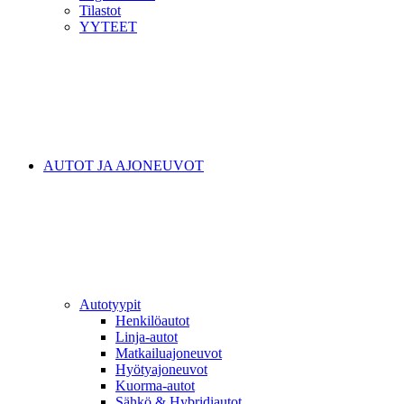
Tilastot
YYTEET
AUTOT JA AJONEUVOT
Autotyypit
Henkilöautot
Linja-autot
Matkailuajoneuvot
Hyötyajoneuvot
Kuorma-autot
Sähkö & Hybridiautot