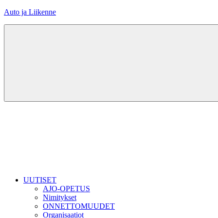
Skip
Auto ja Liikenne
to
content
UUTISET
AJO-OPETUS
Nimitykset
ONNETTOMUUDET
Organisaatiot