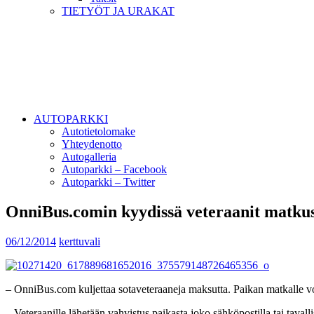
TIETYÖT JA URAKAT
AUTOPARKKI
Autotietolomake
Yhteydenotto
Autogalleria
Autoparkki – Facebook
Autoparkki – Twitter
OnniBus.comin kyydissä veteraanit matkust
06/12/2014
kerttuvali
– OnniBus.com kuljettaa sotaveteraaneja maksutta. Paikan matkalle v
– Veteraanille lähetään vahvistus paikasta joko sähköpostilla tai taval