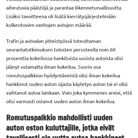
aiheutuvia päästöjä ja parantaa liikenneturvallisuutta.
Lisäksi tavoitteena oli lisätä kierrätysjärjestelmään
kulkeutuvien vanhojen autojen määrää.
Trafin ja autoalan yhteistyössä toteuttaman
seurantatutkimuksen tulosten perusteella noin 60
prosenttia kokeilussa hankituista uusista autoista olisi
jäänyt ostamatta ilman kokeilua. Suurin osa
romutuspalkkion hyödyntäneistä olisi ilman kokeilua
hankkinut uuden auton sijasta käytetyn auton tai ei olisi
vaihtanut autoa lainkaan. Vain joka kymmenes arvioi, että
olisi varmasti ostanut uuden auton ilman kokeilua.
Romutuspalkkio mahdollisti uuden
auton oston kuluttajille, jotka eivät
tavallisesti ole uutta autoa hankkineet