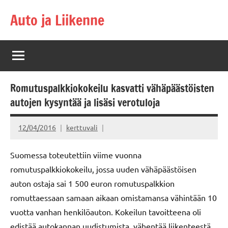
Skip
Auto ja Liikenne
to
content
Romutuspalkkiokokeilu kasvatti vähäpäästöisten
autojen kysyntää ja lisäsi verotuloja
12/04/2016
kerttuvali
Suomessa toteutettiin viime vuonna
romutuspalkkiokokeilu, jossa uuden vähäpäästöisen
auton ostaja sai 1 500 euron romutuspalkkion
romuttaessaan samaan aikaan omistamansa vähintään 10
vuotta vanhan henkilöauton. Kokeilun tavoitteena oli
edistää autokannan uudistumista, vähentää liikenteestä