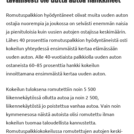
Romutuspalkkion hyödyntäneet olivat muita uuden auton
ostajia nuorempia ja joukossa on selvästi enemmän naisia
ja pienituloisia kuin uusien autojen ostajissa keskimäärin.
Lähes 40 prosenttia romutuspalkkion hyödyntäneistä osti
kokeilun yhteydessä ensimmäistä kertaa elämässään
uuden auton. Alle 40-vuotiaista palkkiolla uuden auton
ostaneista 60–85 prosenttia hankki kokeilun
innoittamana ensimmäistä kertaa uuden auton.
Kokeilun tuloksena romutettiin noin 5 500
liikennekäytössä ollutta autoa ja noin 2 500,
liikennekäytöstä jo poistettua vanhaa autoa. Vain noin
kymmenesosa näistä autoista olisi romutettu ilman
kokeilun tuomaa taloudellista kannustetta.
Romutuspalkkiokokeilussa romutettujen autojen keski-