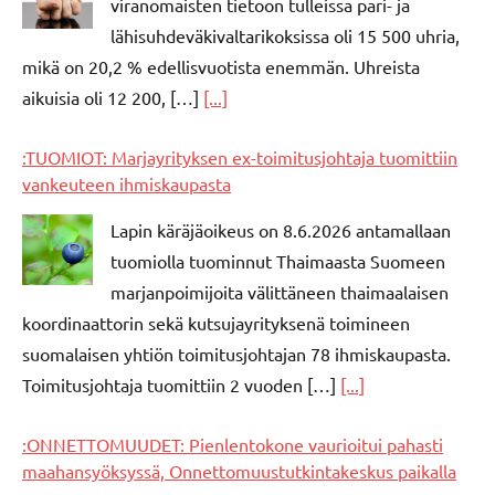
viranomaisten tietoon tulleissa pari- ja
lähisuhdeväkivaltarikoksissa oli 15 500 uhria,
mikä on 20,2 % edellisvuotista enemmän. Uhreista
aikuisia oli 12 200, […]
[...]
:TUOMIOT: Marjayrityksen ex-toimitusjohtaja tuomittiin
vankeuteen ihmiskaupasta
Lapin käräjäoikeus on 8.6.2026 antamallaan
tuomiolla tuominnut Thaimaasta Suomeen
marjanpoimijoita välittäneen thaimaalaisen
koordinaattorin sekä kutsujayrityksenä toimineen
suomalaisen yhtiön toimitusjohtajan 78 ihmiskaupasta.
Toimitusjohtaja tuomittiin 2 vuoden […]
[...]
:ONNETTOMUUDET: Pienlentokone vaurioitui pahasti
maahansyöksyssä, Onnettomuustutkintakeskus paikalla