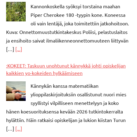
Kannonkoskella syöksyi torstaina maahan
Piper Cherokee 180 -tyypin kone. Koneessa
oli vain lentäjä, joka toimitettiin jatkohoitoon.
Kuva: Onnettomuustutkintakeskus Poliisi, pelastuslaitos
ja ensihoito saivat ilmaliikenneonnettomuuteen liittyvän
[…]
[...]
:KOKEET: Taskuun unohtunut kännykkä johti opiskelijan
kaikkien yo-kokeiden hylkäämiseen
Kännykän kanssa matematiikan
ylioppilaskirjoituksiin osallistunut nuori mies
syyllistyi vilpilliseen menettelyyn ja koko
hänen koesuorituksensa kevään 2026 tutkintokerralta
hylättiin. Näin ratkaisi opiskelijan ja lukion kiistan Turun
[…]
[...]