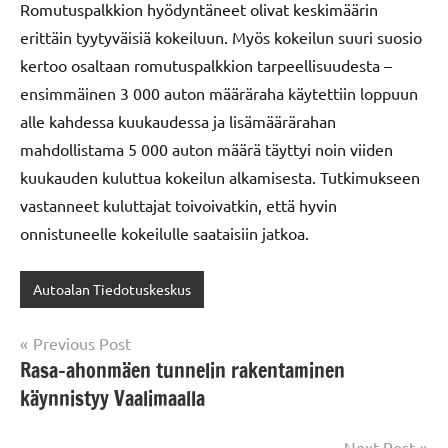
Romutuspalkkion hyödyntäneet olivat keskimäärin
erittäin tyytyväisiä kokeiluun. Myös kokeilun suuri suosio
kertoo osaltaan romutuspalkkion tarpeellisuudesta –
ensimmäinen 3 000 auton määräraha käytettiin loppuun
alle kahdessa kuukaudessa ja lisämäärärahan
mahdollistama 5 000 auton määrä täyttyi noin viiden
kuukauden kuluttua kokeilun alkamisesta. Tutkimukseen
vastanneet kuluttajat toivoivatkin, että hyvin
onnistuneelle kokeilulle saataisiin jatkoa.
Autoalan Tiedotuskeskus
Post
Previous Post
Rasa-ahonmäen tunnelin rakentaminen
navigation
käynnistyy Vaalimaalla
Next Post