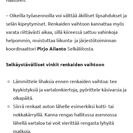
– Oikeilla työasennoilla voi välttää äkilliset lipsahdukset ja
selän kipeytymiset. Renkaiden vaihtoon kannattaa myös
varata riittävästi aikaa, sillä kiireessä sattuu vahinkoja
helpommin, muistuttaa liikunta- ja järjestötoiminnan
koordinaattori
Pirjo Ailanto
Selkäliitosta.
Selkäystävälliset vinkit renkaiden vaihtoon
Lämmittele lihaksia ennen renkaiden vaihtoa: tee
kyykistyksiä ja vartalonkiertoja, pyörittele käsivarsia ja
olkapäitä.
Siirrä renkaat auton lähelle esimerkiksi kotti- tai
nokkakärryillä. Kanna rengas hallitussa asennossa
lähellä vartaloa tai voit vierittää rengasta lyhyitä
matkoja.