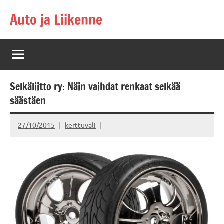
Skip
Auto ja Liikenne
to
content
Selkäliitto ry: Näin vaihdat renkaat selkää
säästäen
27/10/2015
kerttuvali