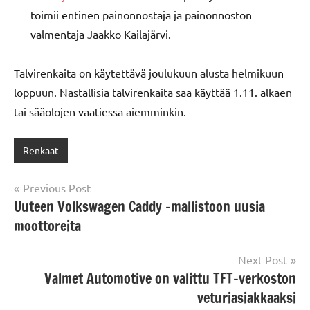
toimii entinen painonnostaja ja painonnoston
valmentaja Jaakko Kailajärvi.
Talvirenkaita on käytettävä joulukuun alusta helmikuun
loppuun. Nastallisia talvirenkaita saa käyttää 1.11. alkaen
tai sääolojen vaatiessa aiemminkin.
Renkaat
Post
Previous Post
Uuteen Volkswagen Caddy -mallistoon uusia
navigation
moottoreita
Next Post
Valmet Automotive on valittu TFT-verkoston
veturiasiakkaaksi