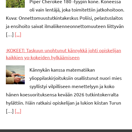
Piper Cherokee 180 -tyypin kone. Koneessa
oli vain lentäjä, joka toimitettiin jatkohoitoon.
Kuva: Onnettomuustutkintakeskus Poliisi, pelastuslaitos
ja ensihoito saivat ilmaliikenneonnettomuuteen liittyvän
[…]
[...]
:KOKEET: Taskuun unohtunut kännykkä johti opiskelijan
kaikkien yo-kokeiden hylkäämiseen
Kännykän kanssa matematiikan
ylioppilaskirjoituksiin osallistunut nuori mies
syyllistyi vilpilliseen menettelyyn ja koko
hänen koesuorituksensa kevään 2026 tutkintokerralta
hylättiin. Näin ratkaisi opiskelijan ja lukion kiistan Turun
[…]
[...]