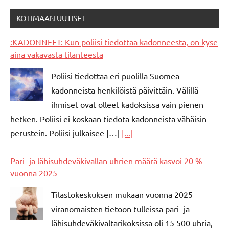
KOTIMAAN UUTISET
:KADONNEET: Kun poliisi tiedottaa kadonneesta, on kyse
aina vakavasta tilanteesta
Poliisi tiedottaa eri puolilla Suomea
kadonneista henkilöistä päivittäin. Välillä
ihmiset ovat olleet kadoksissa vain pienen
hetken. Poliisi ei koskaan tiedota kadonneista vähäisin
perustein. Poliisi julkaisee […]
[...]
Pari- ja lähisuhdeväkivallan uhrien määrä kasvoi 20 %
vuonna 2025
Tilastokeskuksen mukaan vuonna 2025
viranomaisten tietoon tulleissa pari- ja
lähisuhdeväkivaltarikoksissa oli 15 500 uhria,