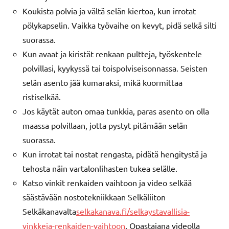
Koukista polvia ja vältä selän kiertoa, kun irrotat
pölykapselin. Vaikka työvaihe on kevyt, pidä selkä silti
suorassa.
Kun avaat ja kiristät renkaan pultteja, työskentele
polvillasi, kyykyssä tai toispolviseisonnassa. Seisten
selän asento jää kumaraksi, mikä kuormittaa
ristiselkää.
Jos käytät auton omaa tunkkia, paras asento on olla
maassa polvillaan, jotta pystyt pitämään selän
suorassa.
Kun irrotat tai nostat rengasta, pidätä hengitystä ja
tehosta näin vartalonlihasten tukea selälle.
Katso vinkit renkaiden vaihtoon ja video selkää
säästävään nostotekniikkaan Selkäliiton
Selkäkanavalta
selkakanava.fi/selkaystavallisia-
vinkkeja-renkaiden-vaihtoon
. Opastajana videolla