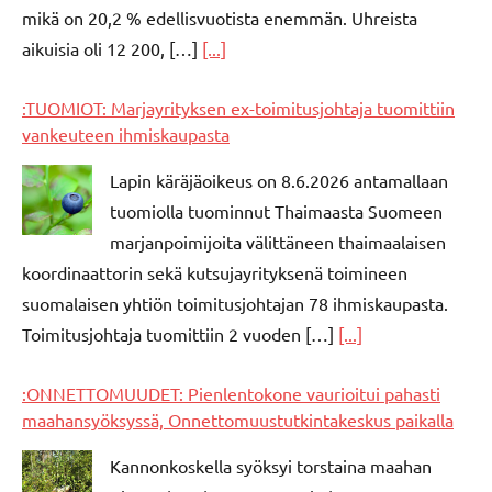
mikä on 20,2 % edellisvuotista enemmän. Uhreista
aikuisia oli 12 200, […]
[...]
:TUOMIOT: Marjayrityksen ex-toimitusjohtaja tuomittiin
vankeuteen ihmiskaupasta
Lapin käräjäoikeus on 8.6.2026 antamallaan
tuomiolla tuominnut Thaimaasta Suomeen
marjanpoimijoita välittäneen thaimaalaisen
koordinaattorin sekä kutsujayrityksenä toimineen
suomalaisen yhtiön toimitusjohtajan 78 ihmiskaupasta.
Toimitusjohtaja tuomittiin 2 vuoden […]
[...]
:ONNETTOMUUDET: Pienlentokone vaurioitui pahasti
maahansyöksyssä, Onnettomuustutkintakeskus paikalla
Kannonkoskella syöksyi torstaina maahan