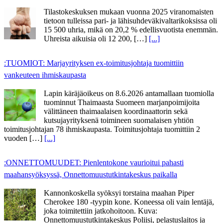
Tilastokeskuksen mukaan vuonna 2025 viranomaisten
tietoon tulleissa pari- ja lähisuhdeväkivaltarikoksissa oli
15 500 uhria, mikä on 20,2 % edellisvuotista enemmän.
Uhreista aikuisia oli 12 200, […]
[...]
:TUOMIOT: Marjayrityksen ex-toimitusjohtaja tuomittiin
vankeuteen ihmiskaupasta
Lapin käräjäoikeus on 8.6.2026 antamallaan tuomiolla
tuominnut Thaimaasta Suomeen marjanpoimijoita
välittäneen thaimaalaisen koordinaattorin sekä
kutsujayrityksenä toimineen suomalaisen yhtiön
toimitusjohtajan 78 ihmiskaupasta. Toimitusjohtaja tuomittiin 2
vuoden […]
[...]
:ONNETTOMUUDET: Pienlentokone vaurioitui pahasti
maahansyöksyssä, Onnettomuustutkintakeskus paikalla
Kannonkoskella syöksyi torstaina maahan Piper
Cherokee 180 -tyypin kone. Koneessa oli vain lentäjä,
joka toimitettiin jatkohoitoon. Kuva:
Onnettomuustutkintakeskus Poliisi, pelastuslaitos ja