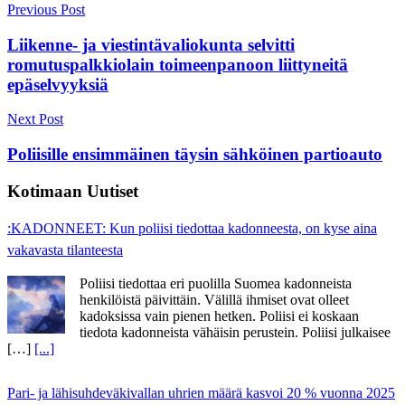
Post
Previous Post
navigation
Liikenne- ja viestintävaliokunta selvitti
romutuspalkkiolain toimeenpanoon liittyneitä
epäselvyyksiä
Next Post
Poliisille ensimmäinen täysin sähköinen partioauto
Kotimaan Uutiset
:KADONNEET: Kun poliisi tiedottaa kadonneesta, on kyse aina
vakavasta tilanteesta
Poliisi tiedottaa eri puolilla Suomea kadonneista
henkilöistä päivittäin. Välillä ihmiset ovat olleet
kadoksissa vain pienen hetken. Poliisi ei koskaan
tiedota kadonneista vähäisin perustein. Poliisi julkaisee
[…]
[...]
Pari- ja lähisuhdeväkivallan uhrien määrä kasvoi 20 % vuonna 2025