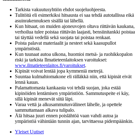
Tarkista vakuutusyhtiön ehdot suojeluohjeesta.
Tulitöitä eli esimerkiksi hitsausta ei saa tehdä autotallissa eikä
asuinrakennuksen sisällä tai lähellä.
Kun hitsaat, on muiden ajoneuvojen oltava riittävän kaukana,
verhoilua tulee poistaa riittävän laajasti, bensiinitankki poistaa
tai täyttää vedellä sekä suojata tai poistaa renkaat.
Poista palavat materiaalit ja nesteet sekä kaasupullot
ympäristöstä.
Kun tuunaat autoa ulkona, huomioi metsä- ja ruohikkopalon
riski ja tarkista Ilmatieteenlaitoksen varoitukset:
www.ilmatieteenlaitos.fi/varoitukset
.
Kipinät voivat lentää jopa kymmeniä metrejä.
Suuntaa kulmahiomakone eli rälläkkä niin, että kipinät eivät
lennä kauas.
Palamattomasta kankaasta voi tehdä suojan, joka estää
kipinöiden lentämisen ympäristöön. Sammutuspeite ei käy,
sillä kipinät menevät siitä läpi.
Varaa vettä ja alkusammutusvälineet lähelle, ja opettele
sammuttamaan alkava tulipalo.
Älä hitsaa juuri ennen poislähtöä vaan vahdi autoa ja
ympäristöä vähintään tunnin ajan, tarvittaessa pidempäänkin.
Yleiset Uutiset