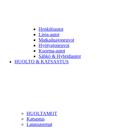
Henkilöautot
Linja-autot
Matkailuajoneuvot
Hyötyajoneuvot
Kuorma-autot
Sähkö & Hybridiautot
HUOLTO & KATSASTUS
HUOLTAMOT
Katsastus
Latausasemat