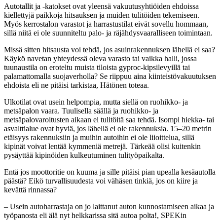
Autotallit ja -katokset ovat yleensä vakuutusyhtiöiden ehdoissa
kiellettyjä paikkoja hitsauksen ja muiden tulitöiden tekemiseen.
Myös kerrostalon varastot ja harrastustilat eivät sovellu hommaan,
sillä niitä ei ole suunniteltu palo- ja räjähdysvaaralliseen toimintaan.
Missä sitten hitsausta voi tehdä, jos asuinrakennuksen lähellä ei saa?
Käykö navetan yhteydessä oleva varasto tai vaikka halli, jossa
tuunaustila on eroteltu muista tiloista gyproc-kipsilevyillä tai
palamattomalla suojaverholla? Se riippuu aina kiinteistövakuutuksen
ehdoista eli ne pitäisi tarkistaa, Hätönen toteaa.
Ulkotilat ovat usein helpompia, mutta siellä on ruohikko- ja
metsäpalon vaara. Tuulisella säällä ja ruohikko- ja
metsäpalovaroitusten aikaan ei tulitöitä saa tehdä. Isompi hiekka- tai
asvalttialue ovat hyviä, jos lähellä ei ole rakennuksia. 15–20 metrin
etäisyys rakennuksiin ja muihin autoihin ei ole liioittelua, sillä
kipinät voivat lentää kymmeniä metrejä. Tärkeää olisi kuitenkin
pysäyttää kipinöiden kulkeutuminen tulityöpaikalta.
Entä jos moottoritie on kuuma ja sille pitäisi pian upealla kesäautolla
päästä? Eikö turvallisuudesta voi vähäsen tinkiä, jos on kiire ja
kevättä rinnassa?
– Usein autoharrastaja on jo laittanut auton kunnostamiseen aikaa ja
työpanosta eli älä nyt helkkarissa sitä autoa polta!, SPEKin