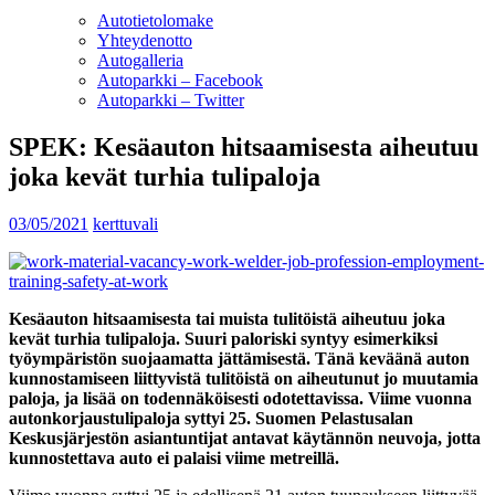
Autotietolomake
Yhteydenotto
Autogalleria
Autoparkki – Facebook
Autoparkki – Twitter
SPEK: Kesäauton hitsaamisesta aiheutuu
joka kevät turhia tulipaloja
03/05/2021
kerttuvali
Kesäauton hitsaamisesta tai muista tulitöistä aiheutuu joka
kevät turhia tulipaloja. Suuri paloriski syntyy esimerkiksi
työympäristön suojaamatta jättämisestä. Tänä keväänä auton
kunnostamiseen liittyvistä tulitöistä on aiheutunut jo muutamia
paloja, ja lisää on todennäköisesti odotettavissa. Viime vuonna
autonkorjaustulipaloja syttyi 25. Suomen Pelastusalan
Keskusjärjestön asiantuntijat antavat käytännön neuvoja, jotta
kunnostettava auto ei palaisi viime metreillä.