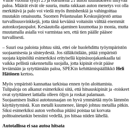
Viime vuonna syttyi 25 ja edellisenä 21 auton tuunaukseen liittyvää
paloa. Määrät eivät ole suuria, mutta rakkaan auton menetys voi olla
merkittävä ja palo voi viedä myös ihmishenkiä ja vahingoittaa
muutakin omaisuutta. Suomen Pelastusalan Keskusjärjestö antaa
turvallisuusvinkkejä, jotta tänä keväänä voitaisiin välttää enemmät
autonkorjauspalot. Kesäautolla ajaminen kuumottaa jo monia, mutta
muutamalla asialla voi varmistaa sen, että tien päälle pääsee
turvallisesti.
– Suuri osa paloista johtuu siitä, ettei ole huolehdittu työympäristön
suojaamisesta ja siisteydestä. Jos rälläköidään, pitää ympäristö
suojata kipinöiltä esimerkiksi erityisellä kipinäsuojakankaalla tai
vaikka pellistä rakennetulla suojalla, jotta kipinät eivät pääse
leviämään ja sytyttämään paloa, SPEKin kehittämispäällikkö
Heli
Hätönen
kertoo
.
Myös ympäristö kannattaa tarkistaa ennen työn aloittamista.
Tulipaloja on alkanut esimerkiksi siitä, että hitsauskipinät ja -roiskeet
ovat sytyttäneet lattialla olleen öljyn ja roskat palamaan.
Suojaamisen lisäksi autotuunaajan on hyvä ymmärtää myös lämmön
käyttäytymistä. Kun metalli kuumenee, lämpö johtuu metallia pitkin.
Siksi esimerkiksi auton verhoilua pitäisi poistaa tai korvata
polttoainetankin bensiini vedellä, jos hitsaa niiden lähellä.
Autotallissa ei saa autoa hitsata