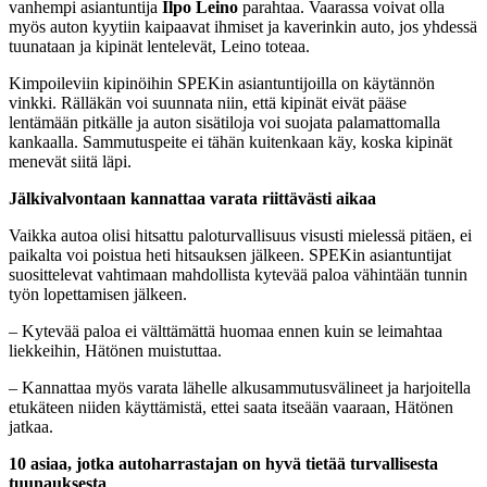
vanhempi asiantuntija
Ilpo Leino
parahtaa. Vaarassa voivat olla
myös auton kyytiin kaipaavat ihmiset ja kaverinkin auto, jos yhdessä
tuunataan ja kipinät lentelevät, Leino toteaa.
Kimpoileviin kipinöihin SPEKin asiantuntijoilla on käytännön
vinkki. Rälläkän voi suunnata niin, että kipinät eivät pääse
lentämään pitkälle ja auton sisätiloja voi suojata palamattomalla
kankaalla. Sammutuspeite ei tähän kuitenkaan käy, koska kipinät
menevät siitä läpi.
Jälkivalvontaan kannattaa varata riittävästi aikaa
Vaikka autoa olisi hitsattu paloturvallisuus visusti mielessä pitäen, ei
paikalta voi poistua heti hitsauksen jälkeen. SPEKin asiantuntijat
suosittelevat vahtimaan mahdollista kytevää paloa vähintään tunnin
työn lopettamisen jälkeen.
– Kytevää paloa ei välttämättä huomaa ennen kuin se leimahtaa
liekkeihin, Hätönen muistuttaa.
– Kannattaa myös varata lähelle alkusammutusvälineet ja harjoitella
etukäteen niiden käyttämistä, ettei saata itseään vaaraan, Hätönen
jatkaa.
10 asiaa, jotka autoharrastajan on hyvä tietää turvallisesta
tuunauksesta