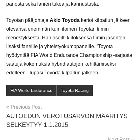
panosta sekä fanien tukea ja kannustusta.
Toyotan pääjohtaja
Akio Toyoda
kertoi kilpailun jälkeen
olevansa enemmän kuin iloinen Toyotan tiimin
menestyksestä. Hän osoitti kiitoksensa tiimin jäsenten
lisäksi faneille ja yhteistyökumppaneille. ”Toyota
hyödyntää FIA World Endurance Championship -sarjasta
saatuja kokemuksia hybridiautojen kehittämiseksi
edelleen”, lupasi Toyoda kilpailun jälkeen.
FIA World Endurance
Toyota Racing
Post
Previous Post
AUTOEDUN VEROTUSARVON MÄÄRITYS
navigation
SELKEYTYY 1.1.2015
Next Post