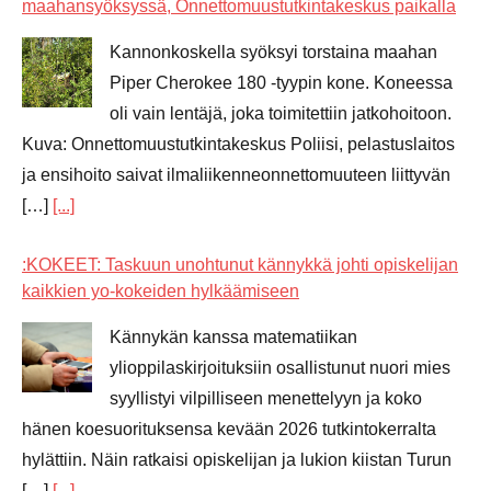
maahansyöksyssä, Onnettomuustutkintakeskus paikalla
Kannonkoskella syöksyi torstaina maahan
Piper Cherokee 180 -tyypin kone. Koneessa
oli vain lentäjä, joka toimitettiin jatkohoitoon.
Kuva: Onnettomuustutkintakeskus Poliisi, pelastuslaitos
ja ensihoito saivat ilmaliikenneonnettomuuteen liittyvän
[…]
[...]
:KOKEET: Taskuun unohtunut kännykkä johti opiskelijan
kaikkien yo-kokeiden hylkäämiseen
Kännykän kanssa matematiikan
ylioppilaskirjoituksiin osallistunut nuori mies
syyllistyi vilpilliseen menettelyyn ja koko
hänen koesuorituksensa kevään 2026 tutkintokerralta
hylättiin. Näin ratkaisi opiskelijan ja lukion kiistan Turun
[…]
[...]