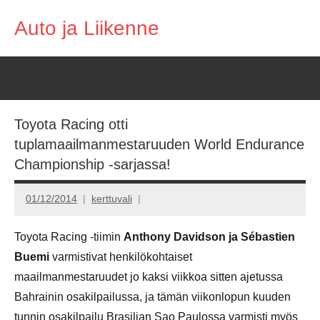
Skip
Auto ja Liikenne
to
content
Toyota Racing otti
tuplamaailmanmestaruuden World Endurance
Championship -sarjassa!
01/12/2014
kerttuvali
Toyota Racing -tiimin
Anthony Davidson ja Sébastien
Buemi
varmistivat henkilökohtaiset
maailmanmestaruudet jo kaksi viikkoa sitten ajetussa
Bahrainin osakilpailussa, ja tämän viikonlopun kuuden
tunnin osakilpailu Brasilian Sao Paulossa varmisti myös