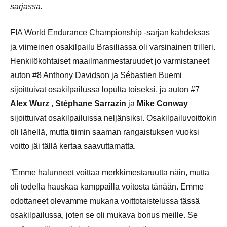
sarjassa.
FIA World Endurance Championship -sarjan kahdeksas
ja viimeinen osakilpailu Brasiliassa oli varsinainen trilleri.
Henkilökohtaiset maailmanmestaruudet jo varmistaneet
auton #8 Anthony Davidson ja Sébastien Buemi
sijoittuivat osakilpailussa lopulta toiseksi, ja auton #7
Alex Wurz
,
Stéphane Sarrazin
ja
Mike Conway
sijoittuivat osakilpailuissa neljänsiksi. Osakilpailuvoittokin
oli lähellä, mutta tiimin saaman rangaistuksen vuoksi
voitto jäi tällä kertaa saavuttamatta.
”Emme halunneet voittaa merkkimestaruutta näin, mutta
oli todella hauskaa kamppailla voitosta tänään. Emme
odottaneet olevamme mukana voittotaistelussa tässä
osakilpailussa, joten se oli mukava bonus meille. Se