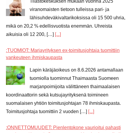
Tilastokeskuksen mukaan vuonna 2025
viranomaisten tietoon tulleissa pari- ja
lähisuhdeväkivaltarikoksissa oli 15 500 uhria,
mikä on 20,2 % edellisvuotista enemmän. Uhreista
aikuisia oli 12 200, […]
[...]
:TUOMIOT: Marjayrityksen ex-toimitusjohtaja tuomittiin
vankeuteen ihmiskaupasta
Lapin käräjäoikeus on 8.6.2026 antamallaan
tuomiolla tuominnut Thaimaasta Suomeen
marjanpoimijoita välittäneen thaimaalaisen
koordinaattorin sekä kutsujayrityksenä toimineen
suomalaisen yhtiön toimitusjohtajan 78 ihmiskaupasta.
Toimitusjohtaja tuomittiin 2 vuoden […]
[...]
:ONNETTOMUUDET: Pienlentokone vaurioitui pahasti