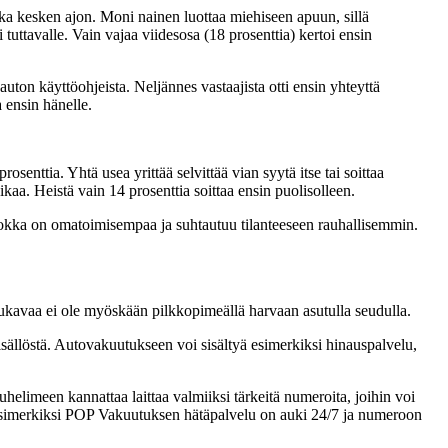
ka kesken ajon. Moni nainen luottaa miehiseen apuun, sillä
 tuttavalle. Vain vajaa viidesosa (18 prosenttia) kertoi ensin
auton käyttöohjeista. Neljännes vastaajista otti ensin yhteyttä
 ensin hänelle.
senttia. Yhtä usea yrittää selvittää vian syytä itse tai soittaa
kaa. Heistä vain 14 prosenttia soittaa ensin puolisolleen.
luokka on omatoimisempaa ja suhtautuu tilanteeseen rauhallisemmin.
ukavaa ei ole myöskään pilkkopimeällä harvaan asutulla seudulla.
ällöstä. Autovakuutukseen voi sisältyä esimerkiksi hinauspalvelu,
uhelimeen kannattaa laittaa valmiiksi tärkeitä numeroita, joihin voi
. Esimerkiksi POP Vakuutuksen hätäpalvelu on auki 24/7 ja numeroon