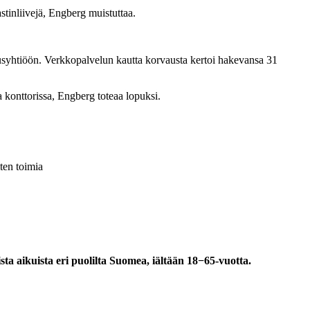
astinliivejä, Engberg muistuttaa.
tusyhtiöön. Verkkopalvelun kautta korvausta kertoi hakevansa 31
a konttorissa, Engberg toteaa lopuksi.
ten toimia
a aikuista eri puolilta Suomea, iältään 18−65-vuotta.