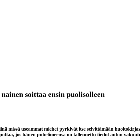
ainen soittaa ensin puolisolleen
 siinä missä useammat miehet pyrkivät itse selvittämään huoltokirja
lpottaa, jos hänen puhelimeensa on tallennettu tiedot auton vaku