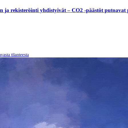
 ja rekisteröinti yhdistyivät – CO2 -päästöt putoavat
asta tilanteesta