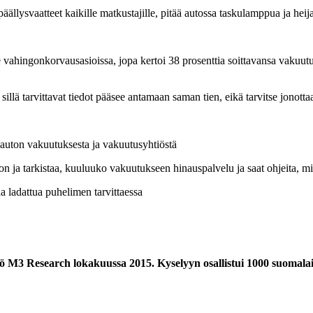
äällysvaatteet kaikille matkustajille, pitää autossa taskulamppua ja heij
 vahingonkorvausasioissa, jopa kertoi 38 prosenttia soittavansa vakuu
lä tarvittavat tiedot pääsee antamaan saman tien, eikä tarvitse jonotta
 auton vakuutuksesta ja vakuutusyhtiöstä
a tarkistaa, kuuluuko vakuutukseen hinauspalvelu ja saat ohjeita, mi
 ladattua puhelimen tarvittaessa
M3 Research lokakuussa 2015. Kyselyyn osallistui 1000 suomalaist