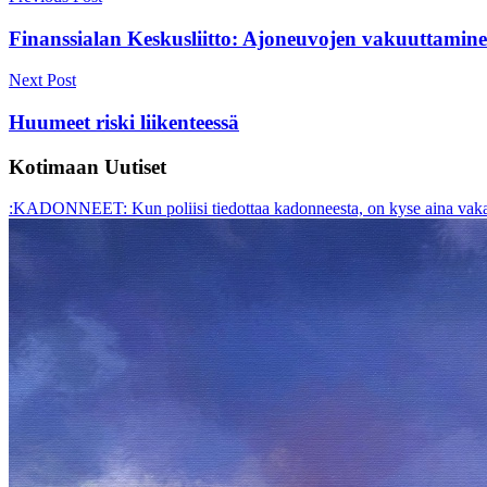
navigation
Finanssialan Keskusliitto: Ajoneuvojen vakuuttaminen
Next Post
Huumeet riski liikenteessä
Kotimaan Uutiset
:KADONNEET: Kun poliisi tiedottaa kadonneesta, on kyse aina vakav