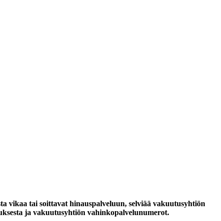
sta vikaa tai soittavat hinauspalveluun, selviää vakuutusyhtiön
utuksesta ja vakuutusyhtiön vahinkopalvelunumerot.