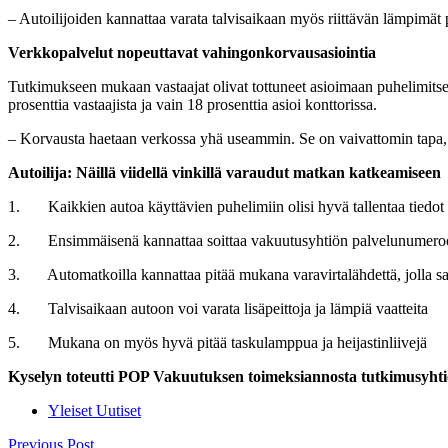
‒ Autoilijoiden kannattaa varata talvisaikaan myös riittävän lämpimät p
Verkkopalvelut nopeuttavat vahingonkorvausasiointia
Tutkimukseen mukaan vastaajat olivat tottuneet asioimaan puhelimitse
prosenttia vastaajista ja vain 18 prosenttia asioi konttorissa.
‒ Korvausta haetaan verkossa yhä useammin. Se on vaivattomin tapa, sil
Autoilija: Näillä viidellä vinkillä varaudut matkan katkeamiseen
1. Kaikkien autoa käyttävien puhelimiin olisi hyvä tallentaa tiedot
2. Ensimmäisenä kannattaa soittaa vakuutusyhtiön palvelunumeroon j
3. Automatkoilla kannattaa pitää mukana varavirtalähdettä, jolla saa
4. Talvisaikaan autoon voi varata lisäpeittoja ja lämpiä vaatteita
5. Mukana on myös hyvä pitää taskulamppua ja heijastinliivejä
Kyselyn toteutti POP Vakuutuksen toimeksiannosta tutkimusyhtiö 
Yleiset Uutiset
Post
Previous Post