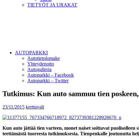
TIETYÖT JA URAKAT
AUTOPARKKI
Autotietolomake
Yhteydenotto
Autogalleria
Autoparkki – Facebook
Autoparkki – Twitter
Tutkimus: Kun auto sammuu tien poskeen, n
23/11/2015
kerttuvali
Kun auto jättää tien varteen, monet naiset soittavat puolisolleen
teettämästä tuoreesta tutkimuksesta. Tienpenkalle joutunutta he