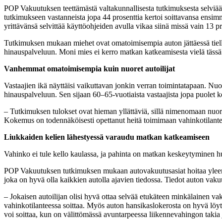
POP Vakuutuksen teettämästä valtakunnallisesta tutkimuksesta selviää
tutkimukseen vastanneista jopa 44 prosenttia kertoi soittavansa ensimmäi
yrittävänsä selvittää käyttöohjeiden avulla vikaa siinä missä vain 13 p
Tutkimuksen mukaan miehet ovat omatoimisempia auton jättäessä tielle, s
hinauspalveluun. Moni mies ei kerro matkan katkeamisesta vielä tässä v
Vanhemmat omatoimisempia kuin nuoret autoilijat
Vastaajien ikä näyttäisi vaikuttavan jonkin verran toimintatapaan. Nuori
hinauspalveluun. Sen sijaan 60–65-vuotiaista vastaajista jopa puolet ke
‒ Tutkimuksen tulokset ovat hieman yllättäviä, sillä nimenomaan nuore
Kokemus on todennäköisesti opettanut heitä toimimaan vahinkotilante
Liukkaiden kelien lähestyessä varaudu matkan katkeamiseen
Vahinko ei tule kello kaulassa, ja pahinta on matkan keskeytyminen h
POP Vakuutuksen tutkimuksen mukaan autovakuutusasiat hoitaa yleensä 
joka on hyvä olla kaikkien autolla ajavien tiedossa. Tiedot auton vak
‒ Jokaisen autoilijan olisi hyvä ottaa selvää etukäteen minkälainen vak
vahinkotilanteessa soittaa. Myös auton hansikaslokerosta on hyvä löy
voi soittaa, kun on välittömässä avuntarpeessa liikennevahingon takia 