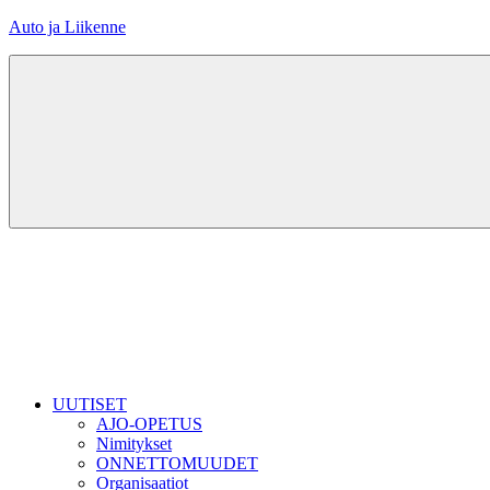
Skip
Auto ja Liikenne
to
content
UUTISET
AJO-OPETUS
Nimitykset
ONNETTOMUUDET
Organisaatiot