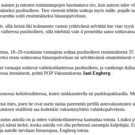
 naisten ja miesten toimintatapojen huomattava ero, kun autoon tulee vi
seksi puolisolleen. Tien vierestä tehtiin soittoja myös isälle, pojalle tai
rosenttia soitti ensimmäiseksi hinauspalveluun.
illä heistä liki kolmannes vastasi yrittävänsä selvittää itse vian syytä 
aiheessa puolisolleen, sillä miehistä vain 4 prosenttia sanoi soittavansa
sta, 18–29-vuotiaista vastaajista soittaa puolisolleen ensimmäisenä 35 pro
rtoi ensin soittavansa hinauspalveluun tai selvittävänsä omatoimisesti vi
t vastaajat soittavat vahinkotilanteessa puolisolleen, ja vanhempi ikä
essa itsenäisesti, pohtii POP Vakuutuksesta
Jani Engberg
.
uonossa keliolosuhteessa, kuten rankkasateella tai paukkupakkasilla. M
mies, joten he ovat usein naisia paremmin perillä autovakuutusten sis
uutuksen sisällöstä saa kuitenkin vakuutusyhtiön vahinkopalvelusta.
uutus autolla on ja miten vahinkotilanteessa kannattaa toimia. Lisäksi p
tyä nämä tiedot, koska autolla voi olla perheessä useampia kuljettajia
ja autolle tarvitaan hinausapua, Engberg toteaa.