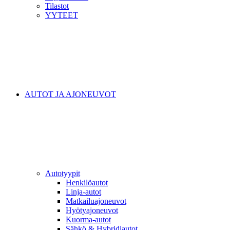
Tilastot
YYTEET
AUTOT JA AJONEUVOT
Autotyypit
Henkilöautot
Linja-autot
Matkailuajoneuvot
Hyötyajoneuvot
Kuorma-autot
Sähkö & Hybridiautot